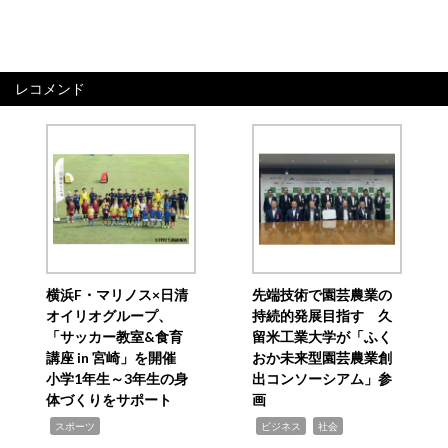
レコメンド
横浜F・マリノス×日清
先端技術で園芸農業の
オイリオグループ、
持続的発展目指す 久
「サッカー教室&食育
留米工業大学が「ふく
講座 in 宮崎」を開催
おか未来型園芸農業創
小学1年生～3年生の身
出コンソーシアム」参
体づくりをサポート
画
,
,
,
スポーツ
ビジネス
社会