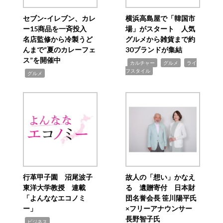
セブン‐イレブン、カレ
横浜高島屋で「韓国市
ー15商品を一斉投入
場」がスタート 人気
名店監修から冷製うど
グルメから雑貨まで約
んまで“夏のカレーフェ
30ブランドが集結
ス”を開催中
,
,
,
カルチャー
グルメ
ライ
フスタイル
,
グルメ
行革甲子園 沼尾波子
故人の「想い」かなえ
東洋大学教授 連載
る 遺贈寄付 日本財
「よんななエコノミ
団名誉会長 笹川陽平氏
ー」
×フリーアナウンサー
長野智子氏
,
ビジネス