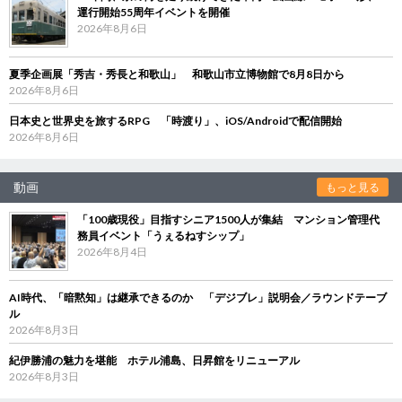
運行開始55周年イベントを開催
2026年8月6日
夏季企画展「秀吉・秀長と和歌山」 和歌山市立博物館で8月8日から
2026年8月6日
日本史と世界史を旅するRPG 「時渡り」、iOS/Androidで配信開始
2026年8月6日
動画
もっと見る
「100歳現役」目指すシニア1500人が集結 マンション管理代
務員イベント「うぇるねすシップ」
2026年8月4日
AI時代、「暗黙知」は継承できるのか 「デジブレ」説明会／ラウンドテーブ
ル
2026年8月3日
紀伊勝浦の魅力を堪能 ホテル浦島、日昇館をリニューアル
2026年8月3日