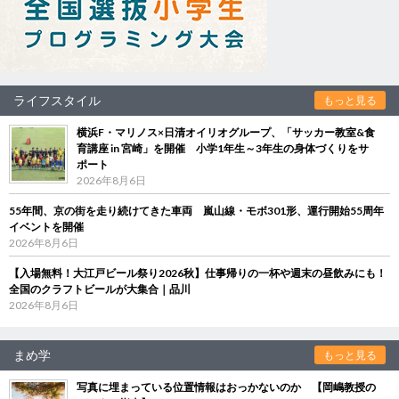
ライフスタイル
もっと見る
横浜F・マリノス×日清オイリオグループ、「サッカー教室&食
育講座 in 宮崎」を開催 小学1年生～3年生の身体づくりをサ
ポート
2026年8月6日
55年間、京の街を走り続けてきた車両 嵐山線・モボ301形、運行開始55周年
イベントを開催
2026年8月6日
【入場無料！大江戸ビール祭り2026秋】仕事帰りの一杯や週末の昼飲みにも！
全国のクラフトビールが大集合｜品川
2026年8月6日
まめ学
もっと見る
写真に埋まっている位置情報はおっかないのか 【岡嶋教授の