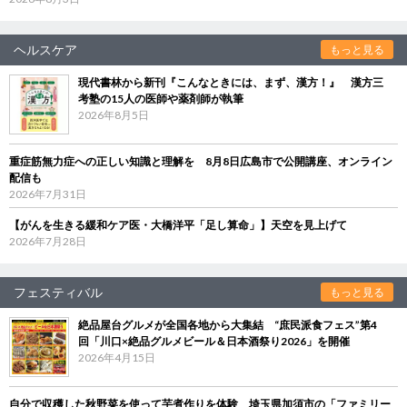
ヘルスケア
もっと見る
現代書林から新刊『こんなときには、まず、漢方！』 漢方三
考塾の15人の医師や薬剤師が執筆
2026年8月5日
重症筋無力症への正しい知識と理解を 8月8日広島市で公開講座、オンライン
配信も
2026年7月31日
【がんを生きる緩和ケア医・大橋洋平「足し算命」】天空を見上げて
2026年7月28日
フェスティバル
もっと見る
絶品屋台グルメが全国各地から大集結 “庶民派食フェス”第4
回「川口×絶品グルメビール＆日本酒祭り2026」を開催
2026年4月15日
自分で収穫した秋野菜を使って芋煮作りを体験 埼玉県加須市の「ファミリー