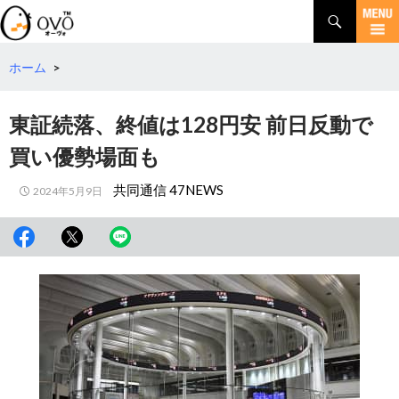
検
索
コ
ン
テ
ホーム
>
ン
ツ
東証続落、終値は128円安 前日反動で
へ
移
買い優勢場面も
動
共同通信 47NEWS
2024年5月9日