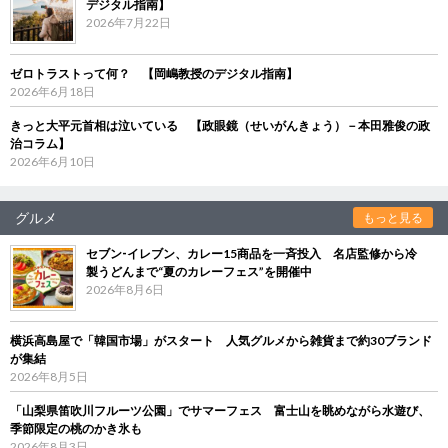
デジタル指南】
2026年7月22日
ゼロトラストって何？ 【岡嶋教授のデジタル指南】
2026年6月18日
きっと大平元首相は泣いている 【政眼鏡（せいがんきょう）－本田雅俊の政
治コラム】
2026年6月10日
グルメ
もっと見る
セブン‐イレブン、カレー15商品を一斉投入 名店監修から冷
製うどんまで“夏のカレーフェス”を開催中
2026年8月6日
横浜高島屋で「韓国市場」がスタート 人気グルメから雑貨まで約30ブランド
が集結
2026年8月5日
「山梨県笛吹川フルーツ公園」でサマーフェス 富士山を眺めながら水遊び、
季節限定の桃のかき氷も
2026年8月3日