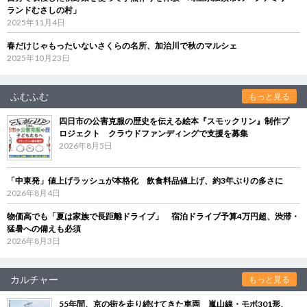
ランドむさしの村」
2025年11月4日
春だけじゃもったいないさくらの名所、加治川で秋のマルシェ
2025年10月23日
ふむふむ
もっと見る
四日市の公害克服の歴史を伝える絵本『スモックリン』制作プ
ロジェクト クラウドファンディングで支援を募集
2026年8月5日
「中東発」値上げラッシュが本格化 飲食料品値上げ、約3年ぶりの多さに
2026年8月4日
物価高でも「夏は家族で長距離ドライブ」 宿泊ドライブ予算4万円超、渋滞・
猛暑への備えも必須
2026年8月3日
カルチャー
もっと見る
55年間、京の街を走り続けてきた車両 嵐山線・モボ301形、