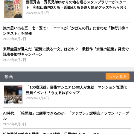
豊臣秀吉・秀長兄弟ゆかりの地を巡るスタンプラリーがスター
ト 和歌山市内5カ所・近畿6カ所を巡り限定グッズをもらおう
2026年8月8日
旅の思い出を五・七・五で！ エースが「かばんの日」に合わせ「旅行川柳コ
ンテスト」を開催
2026年8月7日
東野圭吾が選んだ「記憶に残る一文」はどれ？ 最新作『永遠の記憶』発売で
読者参加型キャンペーン
2026年8月7日
動画
もっと見る
「100歳現役」目指すシニア1500人が集結 マンション管理代
務員イベント「うぇるねすシップ」
2026年8月4日
AI時代、「暗黙知」は継承できるのか 「デジブレ」説明会／ラウンドテーブ
ル
2026年8月3日