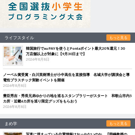
ライフスタイル
もっと見る
韓国旅行でau PAYを使うとPontaポイント最大20％還元！30
万店舗以上が対象に【9月30日まで】
2026年8月8日
ノーベル賞受賞・白川英樹博士が小中高生を直接指導 名城大学が講演会と導
電性プラスチック実験イベントを開催
2026年8月8日
豊臣秀吉・秀長兄弟ゆかりの地を巡るスタンプラリーがスタート 和歌山市内5
カ所・近畿6カ所を巡り限定グッズをもらおう
2026年8月8日
まめ学
もっと見る
写真に埋まっている位置情報はおっかないのか 【岡嶋教授の