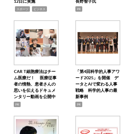
12日に実施
長野智子氏
,
,
スポーツ
ビジネス
PR
CAR T細胞療法はチー
「第4回科学的人事アワ
ム医療だ！ 医療従事
ード2025」を開催 デ
者の情熱、患者さんの
ータとAIで変わる人事
思いを伝えるドキュメ
戦略 科学的人事の最
ンタリー動画を公開中
新事例
PR
PR