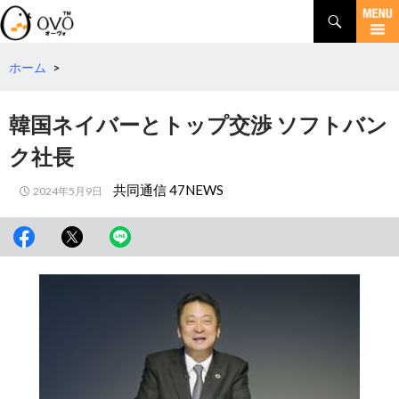
検
索
コ
ン
テ
ホーム
>
ン
ツ
韓国ネイバーとトップ交渉 ソフトバン
へ
移
ク社長
動
共同通信 47NEWS
2024年5月9日