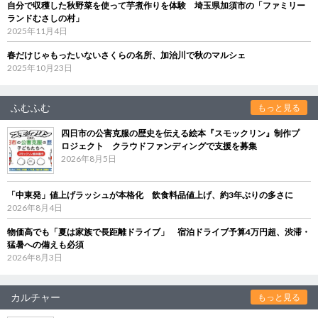
自分で収穫した秋野菜を使って芋煮作りを体験 埼玉県加須市の「ファミリー
ランドむさしの村」
2025年11月4日
春だけじゃもったいないさくらの名所、加治川で秋のマルシェ
2025年10月23日
ふむふむ
もっと見る
四日市の公害克服の歴史を伝える絵本『スモックリン』制作プ
ロジェクト クラウドファンディングで支援を募集
2026年8月5日
「中東発」値上げラッシュが本格化 飲食料品値上げ、約3年ぶりの多さに
2026年8月4日
物価高でも「夏は家族で長距離ドライブ」 宿泊ドライブ予算4万円超、渋滞・
猛暑への備えも必須
2026年8月3日
カルチャー
もっと見る