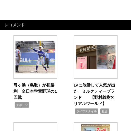
レコメンド
弓ヶ浜（鳥取）が初勝
LVに敗訴して人気が出
利 全日本学童野球の1
た ミルクティーブラ
回戦
ンド 【野村義樹✕
リアルワールド】
,
スポーツ
,
,
ライフスタイル
社会