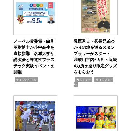
ノーベル賞受賞・白川
豊臣秀吉・秀長兄弟ゆ
英樹博士が小中高生を
かりの地を巡るスタン
直接指導 名城大学が
プラリーがスタート
講演会と導電性プラス
和歌山市内5カ所・近畿
チック実験イベントを
6カ所を巡り限定グッズ
開催
をもらおう
,
,
,
ライフスタイル
カルチャー
ライフスタイ
ル