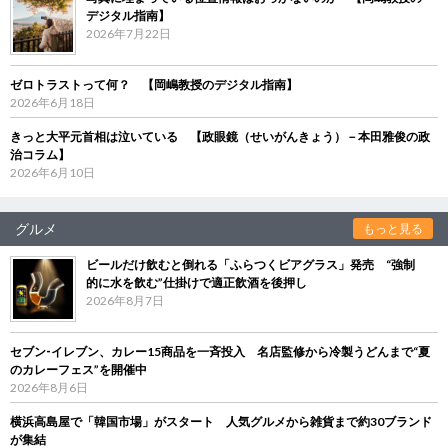
デジタル指南】
2026年7月22日
ゼロトラストって何？ 【岡嶋教授のデジタル指南】
2026年6月18日
きっと大平元首相は泣いている 【政眼鏡（せいがんきょう）－本田雅俊の政
治コラム】
2026年6月10日
グルメ
もっと見る
ビールだけ飲むと倒れる「ふらつくビアグラス」発売 “強制
的に水を飲む”仕掛けで適正飲酒を後押し
2026年8月7日
セブン‐イレブン、カレー15商品を一斉投入 名店監修から冷製うどんまで“夏
のカレーフェス”を開催中
2026年8月6日
横浜高島屋で「韓国市場」がスタート 人気グルメから雑貨まで約30ブランド
が集結