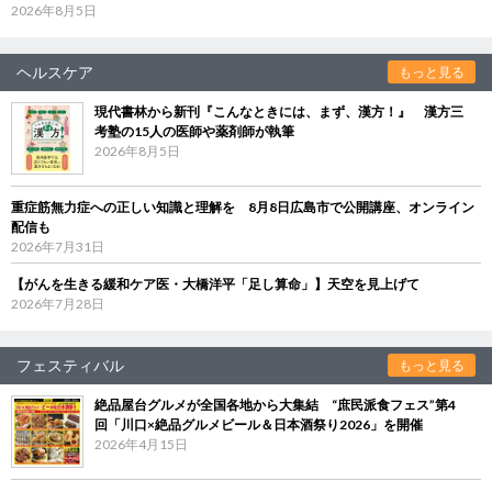
2026年8月5日
ヘルスケア
もっと見る
現代書林から新刊『こんなときには、まず、漢方！』 漢方三
考塾の15人の医師や薬剤師が執筆
2026年8月5日
重症筋無力症への正しい知識と理解を 8月8日広島市で公開講座、オンライン
配信も
2026年7月31日
【がんを生きる緩和ケア医・大橋洋平「足し算命」】天空を見上げて
2026年7月28日
フェスティバル
もっと見る
絶品屋台グルメが全国各地から大集結 “庶民派食フェス”第4
回「川口×絶品グルメビール＆日本酒祭り2026」を開催
2026年4月15日