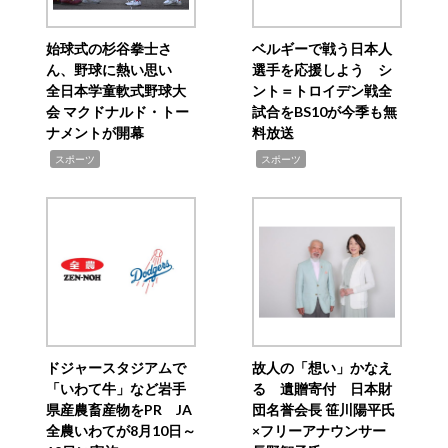
始球式の杉谷拳士さ
ベルギーで戦う日本人
ん、野球に熱い思い
選手を応援しよう シ
全日本学童軟式野球大
ント＝トロイデン戦全
会 マクドナルド・トー
試合をBS10が今季も無
ナメントが開幕
料放送
,
,
スポーツ
スポーツ
ドジャースタジアムで
故人の「想い」かなえ
「いわて牛」など岩手
る 遺贈寄付 日本財
県産農畜産物をPR JA
団名誉会長 笹川陽平氏
全農いわてが8月10日～
×フリーアナウンサー