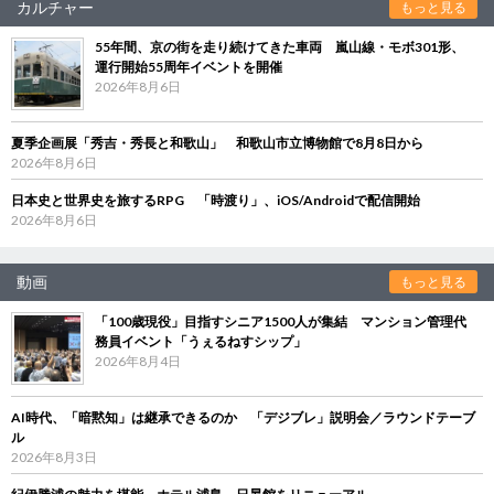
カルチャー
もっと見る
55年間、京の街を走り続けてきた車両 嵐山線・モボ301形、
運行開始55周年イベントを開催
2026年8月6日
夏季企画展「秀吉・秀長と和歌山」 和歌山市立博物館で8月8日から
2026年8月6日
日本史と世界史を旅するRPG 「時渡り」、iOS/Androidで配信開始
2026年8月6日
動画
もっと見る
「100歳現役」目指すシニア1500人が集結 マンション管理代
務員イベント「うぇるねすシップ」
2026年8月4日
AI時代、「暗黙知」は継承できるのか 「デジブレ」説明会／ラウンドテーブ
ル
2026年8月3日