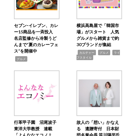
セブン‐イレブン、カレ
横浜高島屋で「韓国市
ー15商品を一斉投入
場」がスタート 人気
名店監修から冷製うど
グルメから雑貨まで約
んまで“夏のカレーフェ
30ブランドが集結
ス”を開催中
,
,
,
カルチャー
グルメ
ライ
フスタイル
,
グルメ
行革甲子園 沼尾波子
故人の「想い」かなえ
東洋大学教授 連載
る 遺贈寄付 日本財
「よんななエコノミ
団名誉会長 笹川陽平氏