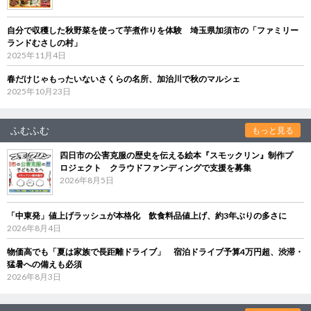
自分で収穫した秋野菜を使って芋煮作りを体験 埼玉県加須市の「ファミリー
ランドむさしの村」
2025年11月4日
春だけじゃもったいないさくらの名所、加治川で秋のマルシェ
2025年10月23日
ふむふむ
もっと見る
四日市の公害克服の歴史を伝える絵本『スモックリン』制作プ
ロジェクト クラウドファンディングで支援を募集
2026年8月5日
「中東発」値上げラッシュが本格化 飲食料品値上げ、約3年ぶりの多さに
2026年8月4日
物価高でも「夏は家族で長距離ドライブ」 宿泊ドライブ予算4万円超、渋滞・
猛暑への備えも必須
2026年8月3日