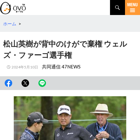
検
索
コ
ン
テ
ホーム
>
ン
ツ
松山英樹が背中のけがで棄権 ウェル
へ
移
ズ・ファーゴ選手権
動
共同通信 47NEWS
2024年5月10日