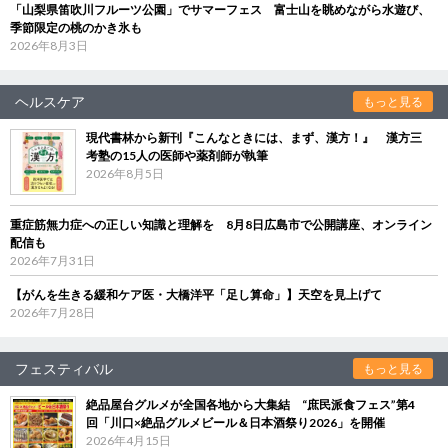
「山梨県笛吹川フルーツ公園」でサマーフェス 富士山を眺めながら水遊び、
季節限定の桃のかき氷も
2026年8月3日
ヘルスケア
もっと見る
現代書林から新刊『こんなときには、まず、漢方！』 漢方三
考塾の15人の医師や薬剤師が執筆
2026年8月5日
重症筋無力症への正しい知識と理解を 8月8日広島市で公開講座、オンライン
配信も
2026年7月31日
【がんを生きる緩和ケア医・大橋洋平「足し算命」】天空を見上げて
2026年7月28日
フェスティバル
もっと見る
絶品屋台グルメが全国各地から大集結 “庶民派食フェス”第4
回「川口×絶品グルメビール＆日本酒祭り2026」を開催
2026年4月15日