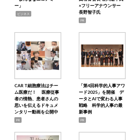
ー」
×フリーアナウンサー
長野智子氏
,
ビジネス
PR
CAR T細胞療法はチー
「第4回科学的人事アワ
ム医療だ！ 医療従事
ード2025」を開催 デ
者の情熱、患者さんの
ータとAIで変わる人事
思いを伝えるドキュメ
戦略 科学的人事の最
ンタリー動画を公開中
新事例
PR
PR