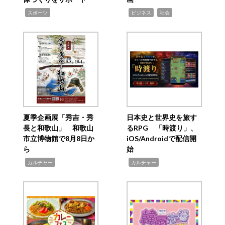
,
,
,
スポーツ
ビジネス
社会
夏季企画展「秀吉・秀
日本史と世界史を旅す
長と和歌山」 和歌山
るRPG 「時渡り」、
市立博物館で8月8日か
iOS/Androidで配信開
ら
始
,
,
カルチャー
カルチャー