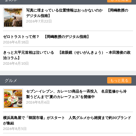
写真に埋まっている位置情報はおっかないのか 【岡嶋教授の
デジタル指南】
2026年7月22日
ゼロトラストって何？ 【岡嶋教授のデジタル指南】
2026年6月18日
きっと大平元首相は泣いている 【政眼鏡（せいがんきょう）－本田雅俊の政
治コラム】
2026年6月10日
グルメ
もっと見る
セブン‐イレブン、カレー15商品を一斉投入 名店監修から冷
製うどんまで“夏のカレーフェス”を開催中
2026年8月6日
横浜高島屋で「韓国市場」がスタート 人気グルメから雑貨まで約30ブランド
が集結
2026年8月5日