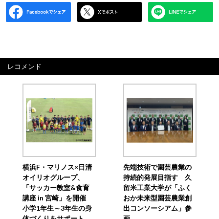
レコメンド
横浜F・マリノス×日清
先端技術で園芸農業の
オイリオグループ、
持続的発展目指す 久
「サッカー教室&食育
留米工業大学が「ふく
講座 in 宮崎」を開催
おか未来型園芸農業創
小学1年生～3年生の身
出コンソーシアム」参
体づくりをサポート
画