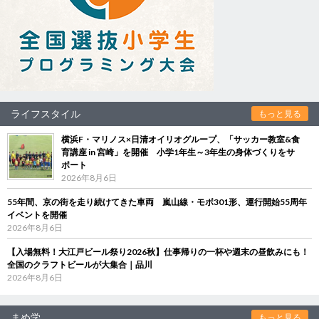
ライフスタイル
もっと見る
横浜F・マリノス×日清オイリオグループ、「サッカー教室&食
育講座 in 宮崎」を開催 小学1年生～3年生の身体づくりをサ
ポート
2026年8月6日
55年間、京の街を走り続けてきた車両 嵐山線・モボ301形、運行開始55周年
イベントを開催
2026年8月6日
【入場無料！大江戸ビール祭り2026秋】仕事帰りの一杯や週末の昼飲みにも！
全国のクラフトビールが大集合｜品川
2026年8月6日
まめ学
もっと見る