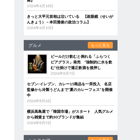
南】
2026年6月18日
きっと大平元首相は泣いている 【政眼鏡（せいが
んきょう）－本田雅俊の政治コラム】
2026年6月10日
グルメ
もっと見る
ビールだけ飲むと倒れる「ふらつく
ビアグラス」発売 “強制的に水を飲
む”仕掛けで適正飲酒を後押し
2026年8月7日
セブン‐イレブン、カレー15商品を一斉投入 名店
監修から冷製うどんまで“夏のカレーフェス”を開催
中
2026年8月6日
横浜高島屋で「韓国市場」がスタート 人気グルメ
から雑貨まで約30ブランドが集結
2026年8月5日