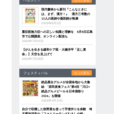
ヘルスケア
もっと見る
現代書林から新刊『こんなときに
は、まず、漢方！』 漢方三考塾の
15人の医師や薬剤師が執筆
2026年8月5日
重症筋無力症への正しい知識と理解を 8月8日広島
市で公開講座、オンライン配信も
2026年7月31日
【がんを生きる緩和ケア医・大橋洋平「足し算
命」】天空を見上げて
2026年7月28日
フェスティバル
もっと見る
絶品屋台グルメが全国各地から大集
結 “庶民派食フェス”第4回「川口×
絶品グルメビール＆日本酒祭り
2026」を開催
2026年4月15日
自分で収穫した秋野菜を使って芋煮作りを体験 埼
玉県加須市の「ファミリーランドむさしの村」