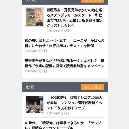
豊臣秀吉・秀長兄弟ゆかりの地を巡
るスタンプラリーがスタート 和歌
山市内5カ所・近畿6カ所を巡り限定
グッズをもらおう
2026年8月8日
旅の思い出を五・七・五で！ エースが「かばんの
日」に合わせ「旅行川柳コンテスト」を開催
2026年8月7日
東野圭吾が選んだ「記憶に残る一文」はどれ？ 最
新作『永遠の記憶』発売で読者参加型キャンペーン
2026年8月7日
動画
もっと見る
「100歳現役」目指すシニア1500人
が集結 マンション管理代務員イベ
ント「うぇるねすシップ」
2026年8月4日
AI時代、「暗黙知」は継承できるのか 「デジブ
レ」説明会／ラウンドテーブル