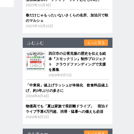
2025年11月4日
春だけじゃもったいないさくらの名所、加治川で秋
のマルシェ
2025年10月23日
ふむふむ
もっと見る
四日市の公害克服の歴史を伝える絵
本『スモックリン』制作プロジェク
ト クラウドファンディングで支援
を募集
2026年8月5日
「中東発」値上げラッシュが本格化 飲食料品値上
げ、約3年ぶりの多さに
2026年8月4日
物価高でも「夏は家族で長距離ドライブ」 宿泊ド
ライブ予算4万円超、渋滞・猛暑への備えも必須
2026年8月3日
カルチャー
もっと見る