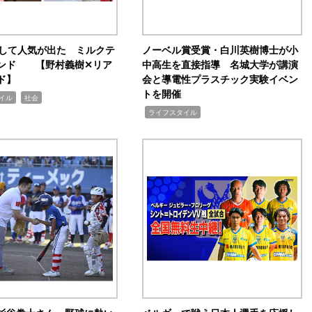
訴して人気が出た ミルクテ
ノーベル賞受賞・白川英樹博士が小
ンド 【野村義樹✕リア
中高生を直接指導 名城大学が講演
ド】
会と導電性プラスチック実験イベン
トを開催
,
イル
社会
,
ライフスタイル