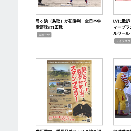
弓ヶ浜（鳥取）が初勝利 全日本学
LVに敗
童野球の1回戦
ィーブラ
ルワール
,
スポーツ
,
ライフスタ