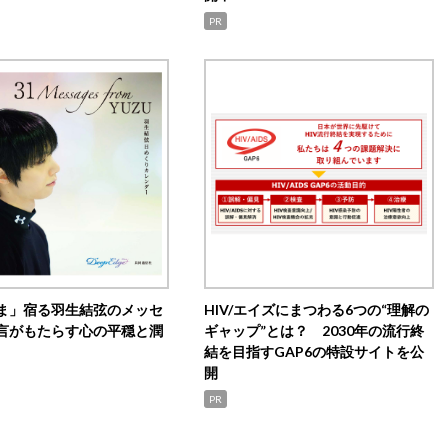
PR
ま」宿る羽生結弦のメッセ
HIV/エイズにまつわる6つの“理解の
言がもたらす心の平穏と潤
ギャップ”とは？ 2030年の流行終
結を目指すGAP6の特設サイトを公
開
PR