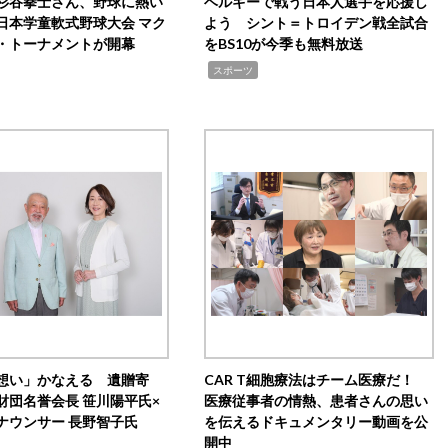
杉谷拳士さん、野球に熱い
ベルギーで戦う日本人選手を応援し
日本学童軟式野球大会 マク
よう シント＝トロイデン戦全試合
・トーナメントが開幕
をBS10が今季も無料放送
,
スポーツ
想い」かなえる 遺贈寄
CAR T細胞療法はチーム医療だ！
財団名誉会長 笹川陽平氏×
医療従事者の情熱、患者さんの思い
ナウンサー 長野智子氏
を伝えるドキュメンタリー動画を公
開中