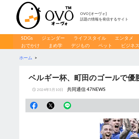
OVO [オーヴォ]
話題の情報を発信するサイト
コンテンツへ移動
検
SDGs
ジェンダー
ライフスタイル
エンタメ
索
おでかけ
まめ学
デジもの
ペット
ビジネ
ホーム
>
ベルギー杯、町田のゴールで優
共同通信 47NEWS
2024年5月10日