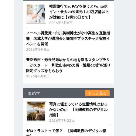
韓国旅行でau PAYを使うとPontaポ
イント最大20％還元！30万店舗以上
が対象に【9月30日まで】
2026年8月8日
ノーベル賞受賞・白川英樹博士が小中高生を直接指
導 名城大学が講演会と導電性プラスチック実験イ
ベントを開催
2026年8月8日
豊臣秀吉・秀長兄弟ゆかりの地を巡るスタンプラリ
ーがスタート 和歌山市内5カ所・近畿6カ所を巡り
限定グッズをもらおう
2026年8月8日
まめ学
もっと見る
写真に埋まっている位置情報はおっ
かないのか 【岡嶋教授のデジタル
指南】
2026年7月22日
ゼロトラストって何？ 【岡嶋教授のデジタル指