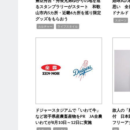
豊臣秀吉・秀長兄弟ゆかりの地を巡
始球式の
るスタンプラリーがスタート 和歌
思い 全
山市内5カ所・近畿6カ所を巡り限定
ドナルド
グッズをもらおう
,
スポーツ
,
,
カルチャー
ライフスタイル
ドジャースタジアムで「いわて牛」
故人の「
など岩手県産農畜産物をPR JA全農
付 日本
いわてが8月10日～12日に実施
フリーア
,
,
スポーツ
ビジネス
PR