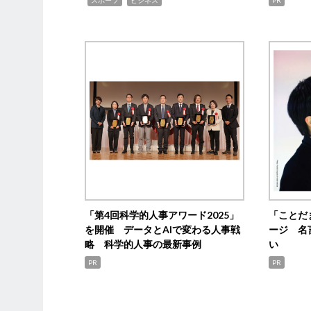
「第4回科学的人事アワード2025」
「ことだ
を開催 データとAIで変わる人事戦
ージ 名
略 科学的人事の最新事例
い
PR
PR