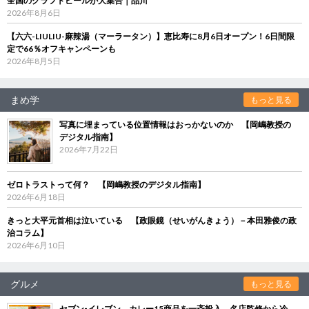
全国のクラフトビールが大集合｜品川
2026年8月6日
【六六-LIULIU-麻辣湯（マーラータン）】恵比寿に8月6日オープン！6日間限
定で66％オフキャンペーンも
2026年8月5日
まめ学
もっと見る
写真に埋まっている位置情報はおっかないのか 【岡嶋教授の
デジタル指南】
2026年7月22日
ゼロトラストって何？ 【岡嶋教授のデジタル指南】
2026年6月18日
きっと大平元首相は泣いている 【政眼鏡（せいがんきょう）－本田雅俊の政
治コラム】
2026年6月10日
グルメ
もっと見る
セブン‐イレブン、カレー15商品を一斉投入 名店監修から冷