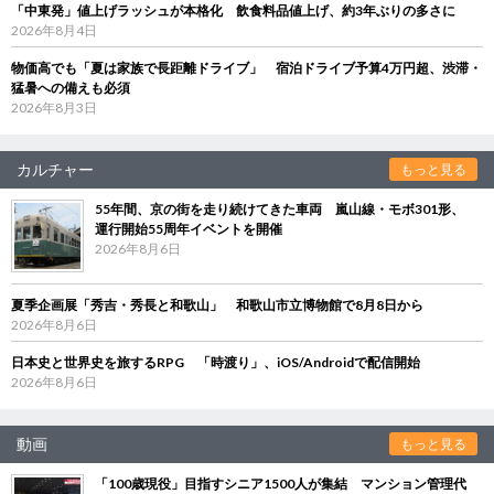
「中東発」値上げラッシュが本格化 飲食料品値上げ、約3年ぶりの多さに
2026年8月4日
物価高でも「夏は家族で長距離ドライブ」 宿泊ドライブ予算4万円超、渋滞・
猛暑への備えも必須
2026年8月3日
カルチャー
もっと見る
55年間、京の街を走り続けてきた車両 嵐山線・モボ301形、
運行開始55周年イベントを開催
2026年8月6日
夏季企画展「秀吉・秀長と和歌山」 和歌山市立博物館で8月8日から
2026年8月6日
日本史と世界史を旅するRPG 「時渡り」、iOS/Androidで配信開始
2026年8月6日
動画
もっと見る
「100歳現役」目指すシニア1500人が集結 マンション管理代