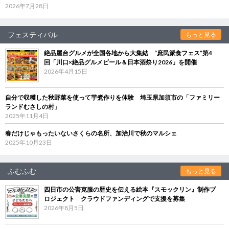
2026年7月28日
フェスティバル
もっと見る
絶品屋台グルメが全国各地から大集結 “庶民派食フェス”第4
回「川口×絶品グルメビール＆日本酒祭り2026」を開催
2026年4月15日
自分で収穫した秋野菜を使って芋煮作りを体験 埼玉県加須市の「ファミリー
ランドむさしの村」
2025年11月4日
春だけじゃもったいないさくらの名所、加治川で秋のマルシェ
2025年10月23日
ふむふむ
もっと見る
四日市の公害克服の歴史を伝える絵本『スモックリン』制作プ
ロジェクト クラウドファンディングで支援を募集
2026年8月5日