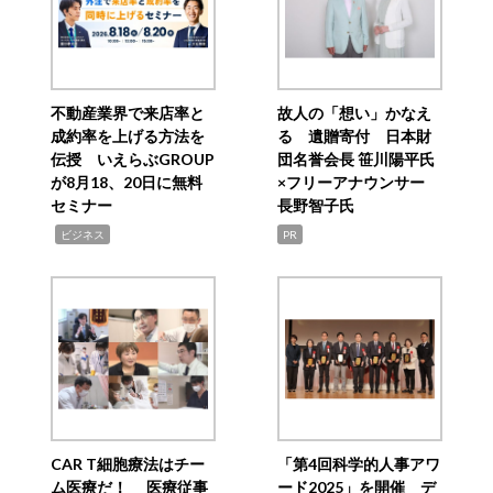
不動産業界で来店率と
故人の「想い」かなえ
成約率を上げる方法を
る 遺贈寄付 日本財
伝授 いえらぶGROUP
団名誉会長 笹川陽平氏
が8月18、20日に無料
×フリーアナウンサー
セミナー
長野智子氏
,
ビジネス
PR
CAR T細胞療法はチー
「第4回科学的人事アワ
ム医療だ！ 医療従事
ード2025」を開催 デ