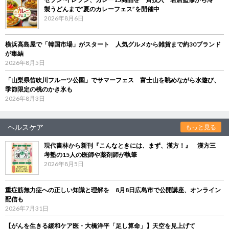
製うどんまで“夏のカレーフェス”を開催中
2026年8月6日
横浜高島屋で「韓国市場」がスタート 人気グルメから雑貨まで約30ブランド
が集結
2026年8月5日
「山梨県笛吹川フルーツ公園」でサマーフェス 富士山を眺めながら水遊び、
季節限定の桃のかき氷も
2026年8月3日
ヘルスケア
もっと見る
現代書林から新刊『こんなときには、まず、漢方！』 漢方三
考塾の15人の医師や薬剤師が執筆
2026年8月5日
重症筋無力症への正しい知識と理解を 8月8日広島市で公開講座、オンライン
配信も
2026年7月31日
【がんを生きる緩和ケア医・大橋洋平「足し算命」】天空を見上げて