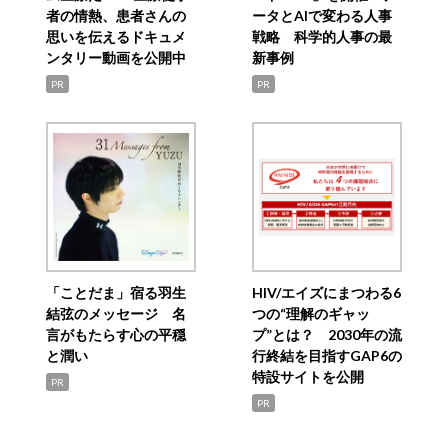
者の情熱、患者さんの
ータとAIで変わる人事
思いを伝えるドキュメ
戦略 科学的人事の最
ンタリー動画を公開中
新事例
PR
PR
「ことだま」宿る羽生
HIV/エイズにまつわる6
結弦のメッセージ 名
つの“理解のギャッ
言がもたらす心の平穏
プ”とは？ 2030年の流
と潤い
行終結を目指すGAP6の
特設サイトを公開
PR
PR