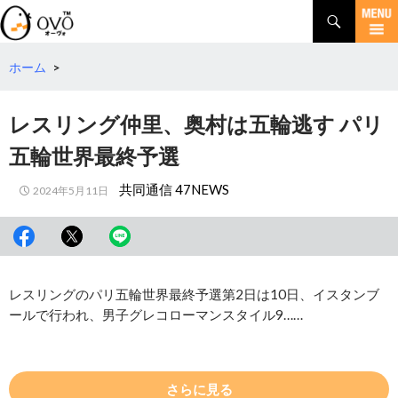
検
索
コ
ン
テ
ホーム
>
ン
ツ
レスリング仲里、奥村は五輪逃す パリ
へ
移
五輪世界最終予選
動
共同通信 47NEWS
2024年5月11日
レスリングのパリ五輪世界最終予選第2日は10日、イスタンブ
ールで行われ、男子グレコローマンスタイル9……
さらに見る