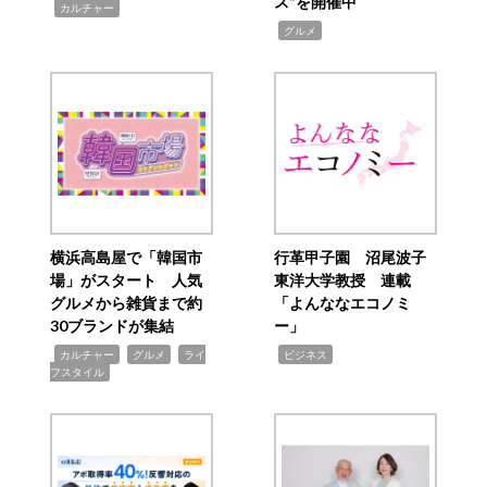
ス”を開催中
,
カルチャー
,
グルメ
横浜高島屋で「韓国市
行革甲子園 沼尾波子
場」がスタート 人気
東洋大学教授 連載
グルメから雑貨まで約
「よんななエコノミ
30ブランドが集結
ー」
,
,
,
,
カルチャー
グルメ
ライ
ビジネス
フスタイル