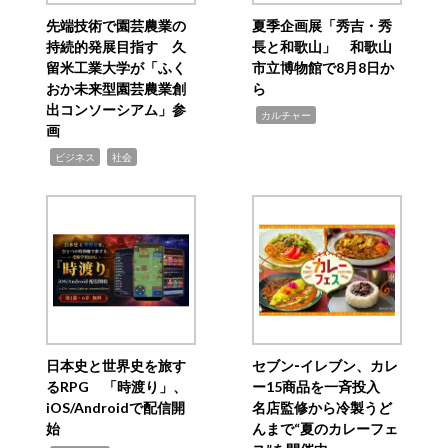
先端技術で園芸農業の
夏季企画展「秀吉・秀
持続的発展目指す 久
長と和歌山」 和歌山
留米工業大学が「ふく
市立博物館で8月8日か
おか未来型園芸農業創
ら
出コンソーシアム」参
,
カルチャー
画
,
,
ビジネス
社会
日本史と世界史を旅す
セブン‐イレブン、カレ
るRPG 「時渡り」、
ー15商品を一斉投入
iOS/Androidで配信開
名店監修から冷製うど
始
んまで“夏のカレーフェ