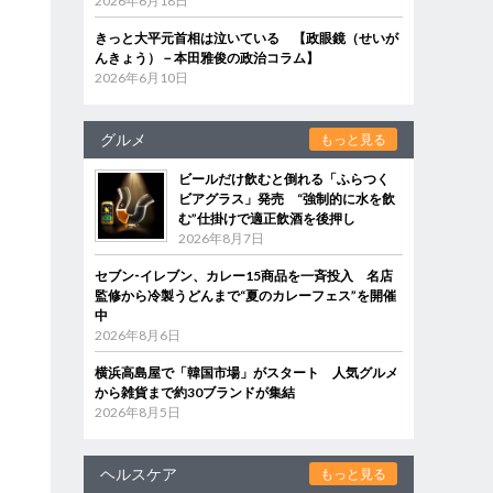
2026年6月18日
きっと大平元首相は泣いている 【政眼鏡（せいが
んきょう）－本田雅俊の政治コラム】
2026年6月10日
グルメ
もっと見る
ビールだけ飲むと倒れる「ふらつく
ビアグラス」発売 “強制的に水を飲
む”仕掛けで適正飲酒を後押し
2026年8月7日
セブン‐イレブン、カレー15商品を一斉投入 名店
監修から冷製うどんまで“夏のカレーフェス”を開催
中
2026年8月6日
横浜高島屋で「韓国市場」がスタート 人気グルメ
から雑貨まで約30ブランドが集結
2026年8月5日
ヘルスケア
もっと見る