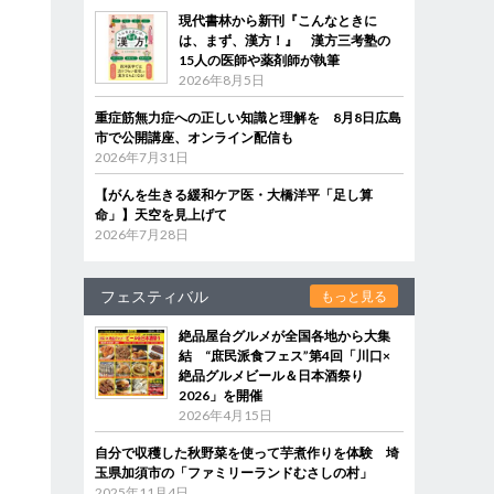
現代書林から新刊『こんなときに
は、まず、漢方！』 漢方三考塾の
15人の医師や薬剤師が執筆
2026年8月5日
重症筋無力症への正しい知識と理解を 8月8日広島
市で公開講座、オンライン配信も
2026年7月31日
【がんを生きる緩和ケア医・大橋洋平「足し算
命」】天空を見上げて
2026年7月28日
フェスティバル
もっと見る
絶品屋台グルメが全国各地から大集
結 “庶民派食フェス”第4回「川口×
絶品グルメビール＆日本酒祭り
2026」を開催
2026年4月15日
自分で収穫した秋野菜を使って芋煮作りを体験 埼
玉県加須市の「ファミリーランドむさしの村」
2025年11月4日