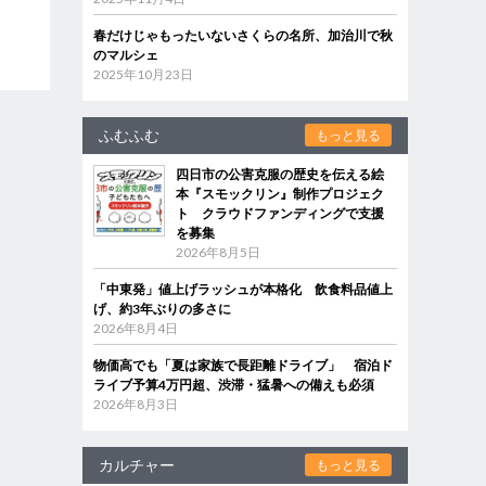
春だけじゃもったいないさくらの名所、加治川で秋
のマルシェ
2025年10月23日
ふむふむ
もっと見る
四日市の公害克服の歴史を伝える絵
本『スモックリン』制作プロジェク
ト クラウドファンディングで支援
を募集
2026年8月5日
「中東発」値上げラッシュが本格化 飲食料品値上
げ、約3年ぶりの多さに
2026年8月4日
物価高でも「夏は家族で長距離ドライブ」 宿泊ド
ライブ予算4万円超、渋滞・猛暑への備えも必須
2026年8月3日
カルチャー
もっと見る