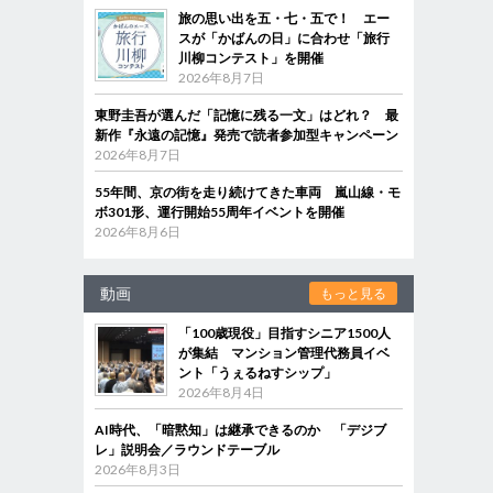
旅の思い出を五・七・五で！ エー
スが「かばんの日」に合わせ「旅行
川柳コンテスト」を開催
2026年8月7日
東野圭吾が選んだ「記憶に残る一文」はどれ？ 最
新作『永遠の記憶』発売で読者参加型キャンペーン
2026年8月7日
55年間、京の街を走り続けてきた車両 嵐山線・モ
ボ301形、運行開始55周年イベントを開催
2026年8月6日
動画
もっと見る
「100歳現役」目指すシニア1500人
が集結 マンション管理代務員イベ
ント「うぇるねすシップ」
2026年8月4日
AI時代、「暗黙知」は継承できるのか 「デジブ
レ」説明会／ラウンドテーブル
2026年8月3日