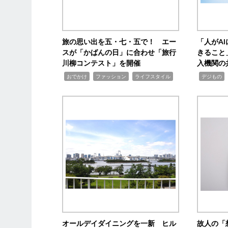
旅の思い出を五・七・五で！ エー
「人がA
スが「かばんの日」に合わせ「旅行
きること
川柳コンテスト」を開催
入機関の
,
,
,
,
,
おでかけ
ファッション
ライフスタイル
デジもの
オールデイダイニングを一新 ヒル
故人の「