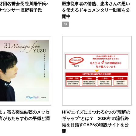
財団名誉会長 笹川陽平氏×
医療従事者の情熱、患者さんの思い
ナウンサー 長野智子氏
を伝えるドキュメンタリー動画を公
開中
PR
ま」宿る羽生結弦のメッセ
HIV/エイズにまつわる6つの“理解の
言がもたらす心の平穏と潤
ギャップ”とは？ 2030年の流行終
結を目指すGAP6の特設サイトを公
開