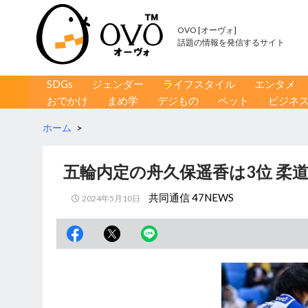
OVO [オーヴォ]
話題の情報を発信するサイト
コンテンツへ移動
検
SDGs
ジェンダー
ライフスタイル
エンタメ
索
おでかけ
まめ学
デジもの
ペット
ビジネ
ホーム
>
五輪内定の舟久保遥香は3位 柔
共同通信 47NEWS
2024年5月10日