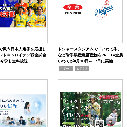
で戦う日本人選手を応援し
ドジャースタジアムで「いわて牛」
ント＝トロイデン戦全試合
など岩手県産農畜産物をPR JA全農
0が今季も無料放送
いわてが8月10日～12日に実施
,
,
スポーツ
ビジネス