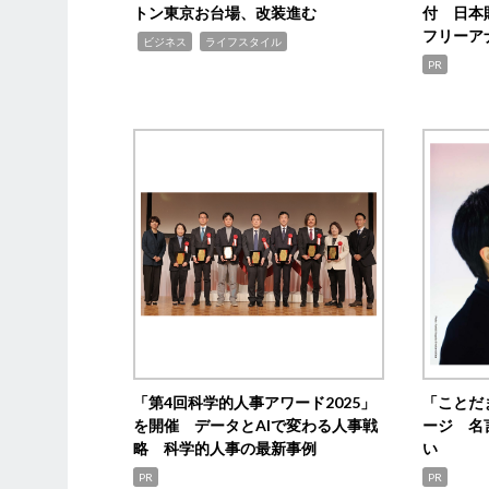
トン東京お台場、改装進む
付 日本
フリーア
,
,
ビジネス
ライフスタイル
PR
「第4回科学的人事アワード2025」
「ことだ
を開催 データとAIで変わる人事戦
ージ 名
略 科学的人事の最新事例
い
PR
PR