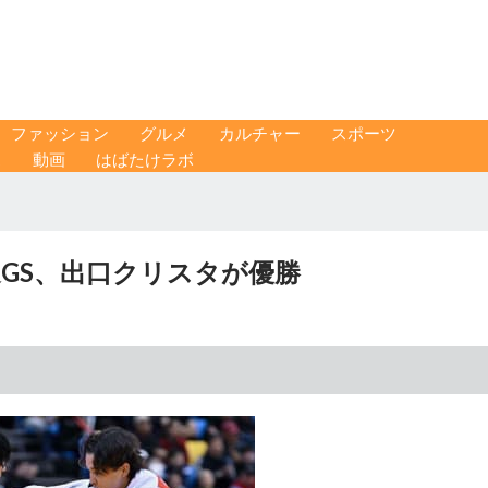
ファッション
グルメ
カルチャー
スポーツ
ス
動画
はばたけラボ
道GS、出口クリスタが優勝