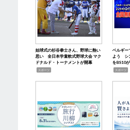
始球式の杉谷拳士さん、野球に熱い
ベルギー
思い 全日本学童軟式野球大会 マク
よう シ
ドナルド・トーナメントが開幕
をBS1
,
,
スポーツ
スポーツ