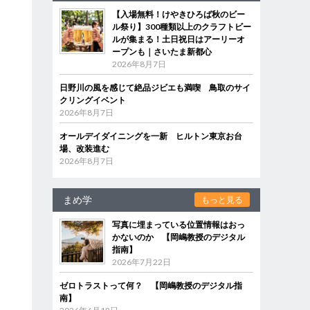
【入場無料！けやきひろば秋のビー
ル祭り】300種類以上のクラフトビー
ルが集まる！土日祝日はアーリーオ
ープンも｜さいたま新都心
2026年8月7日
日野川の風を感じて絶品ジビエも満喫 鳥取のサイ
クリングイベント
2026年8月7日
オールデイダイニングを一新 ヒルトン東京お台
場、改装進む
2026年8月7日
まめ学
もっと見る
写真に埋まっている位置情報はおっ
かないのか 【岡嶋教授のデジタル
指南】
2026年7月22日
ゼロトラストって何？ 【岡嶋教授のデジタル指
南】