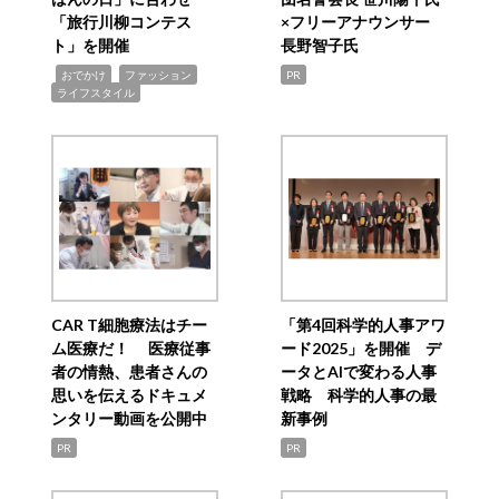
「旅行川柳コンテス
×フリーアナウンサー
ト」を開催
長野智子氏
,
,
,
おでかけ
ファッション
PR
ライフスタイル
CAR T細胞療法はチー
「第4回科学的人事アワ
ム医療だ！ 医療従事
ード2025」を開催 デ
者の情熱、患者さんの
ータとAIで変わる人事
思いを伝えるドキュメ
戦略 科学的人事の最
ンタリー動画を公開中
新事例
PR
PR