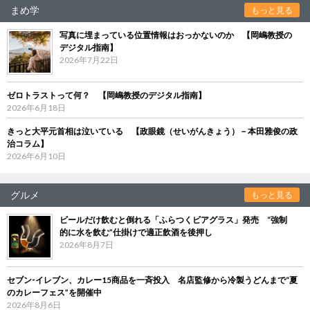
まめ学
もっと見る
写真に埋まっている位置情報はおっかないのか 【岡嶋教授の
デジタル指南】
2026年7月22日
ゼロトラストって何？ 【岡嶋教授のデジタル指南】
2026年6月18日
きっと大平元首相は泣いている 【政眼鏡（せいがんきょう）－本田雅俊の政
治コラム】
2026年6月10日
グルメ
もっと見る
ビールだけ飲むと倒れる「ふらつくビアグラス」発売 “強制
的に水を飲む”仕掛けで適正飲酒を後押し
2026年8月7日
セブン‐イレブン、カレー15商品を一斉投入 名店監修から冷製うどんまで“夏
のカレーフェス”を開催中
2026年8月6日