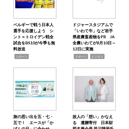
ベルギーで戦う日本人
ドジャースタジアムで
選手を応援しよう シ
「いわて牛」など岩手
ント＝トロイデン戦全
県産農畜産物をPR JA
試合をBS10が今季も無
全農いわてが8月10日～
料放送
12日に実施
,
,
,
スポーツ
スポーツ
ビジネス
旅の思い出を五・七・
故人の「想い」かなえ
五で！ エースが「か
る 遺贈寄付 日本財
ばんの日」に合わせ
団名誉会長 笹川陽平氏