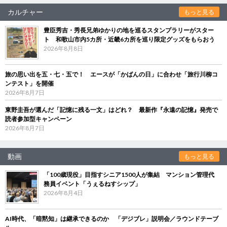
カルチャー
もっと見る
豊臣秀吉・秀長兄弟ゆかりの地を巡るスタンプラリーがスター
ト 和歌山市内5カ所・近畿6カ所を巡り限定グッズをもらおう
2026年8月8日
旅の思い出を五・七・五で！ エースが「かばんの日」に合わせ「旅行川柳コ
ンテスト」を開催
2026年8月7日
東野圭吾が選んだ「記憶に残る一文」はどれ？ 最新作『永遠の記憶』発売で
読者参加型キャンペーン
2026年8月7日
動画
もっと見る
「100歳現役」目指すシニア1500人が集結 マンション管理代
務員イベント「うぇるねすシップ」
2026年8月4日
AI時代、「暗黙知」は継承できるのか 「デジブレ」説明会／ラウンドテーブ