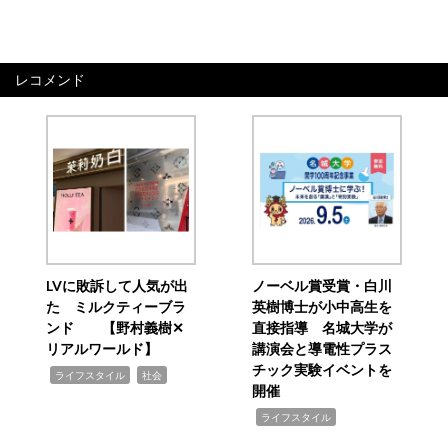
レコメンド
LVに敗訴して人気が出
ノーベル賞受賞・白川
た ミルクティーブラ
英樹博士が小中高生を
ンド 【野村義樹✕
直接指導 名城大学が
リアルワールド】
講演会と導電性プラス
チック実験イベントを
,
,
ライフスタイル
社会
開催
,
ライフスタイル