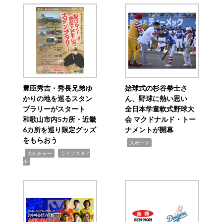
豊臣秀吉・秀長兄弟ゆ
始球式の杉谷拳士さ
かりの地を巡るスタン
ん、野球に熱い思い
プラリーがスタート
全日本学童軟式野球大
和歌山市内5カ所・近畿
会 マクドナルド・トー
6カ所を巡り限定グッズ
ナメントが開幕
をもらおう
,
スポーツ
,
,
カルチャー
ライフスタイ
ル