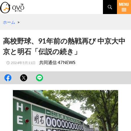
検
索
コ
ン
テ
ホーム
>
ン
ツ
高校野球、91年前の熱戦再び 中京大中
へ
移
京と明石「伝説の続き」
動
共同通信 47NEWS
2024年5月11日