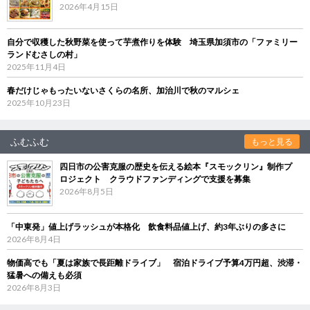
2026年4月15日
自分で収穫した秋野菜を使って芋煮作りを体験 埼玉県加須市の「ファミリー
ランドむさしの村」
2025年11月4日
春だけじゃもったいないさくらの名所、加治川で秋のマルシェ
2025年10月23日
ふむふむ
もっと見る
四日市の公害克服の歴史を伝える絵本『スモックリン』制作プ
ロジェクト クラウドファンディングで支援を募集
2026年8月5日
「中東発」値上げラッシュが本格化 飲食料品値上げ、約3年ぶりの多さに
2026年8月4日
物価高でも「夏は家族で長距離ドライブ」 宿泊ドライブ予算4万円超、渋滞・
猛暑への備えも必須
2026年8月3日