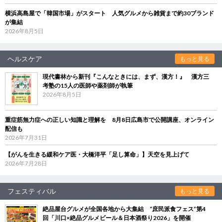
横浜高島屋で「韓国市場」がスタート 人気グルメから雑貨まで約30ブランド
が集結
2026年8月5日
ヘルスケア
もっと見る
現代書林から新刊『こんなときには、まず、漢方！』 漢方三
考塾の15人の医師や薬剤師が執筆
2026年8月5日
重症筋無力症への正しい知識と理解を 8月8日広島市で公開講座、オンライン
配信も
2026年7月31日
【がんを生きる緩和ケア医・大橋洋平「足し算命」】天空を見上げて
2026年7月28日
フェスティバル
もっと見る
絶品屋台グルメが全国各地から大集結 “庶民派食フェス”第4
回「川口×絶品グルメビール＆日本酒祭り2026」を開催