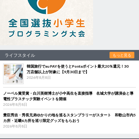
ライフスタイル
もっと見る
韓国旅行でau PAYを使うとPontaポイント最大20％還元！30
万店舗以上が対象に【9月30日まで】
2026年8月8日
ノーベル賞受賞・白川英樹博士が小中高生を直接指導 名城大学が講演会と導
電性プラスチック実験イベントを開催
2026年8月8日
豊臣秀吉・秀長兄弟ゆかりの地を巡るスタンプラリーがスタート 和歌山市内5
カ所・近畿6カ所を巡り限定グッズをもらおう
2026年8月8日