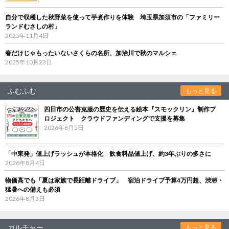
自分で収穫した秋野菜を使って芋煮作りを体験 埼玉県加須市の「ファミリー
ランドむさしの村」
2025年11月4日
春だけじゃもったいないさくらの名所、加治川で秋のマルシェ
2025年10月23日
ふむふむ
もっと見る
四日市の公害克服の歴史を伝える絵本『スモックリン』制作プ
ロジェクト クラウドファンディングで支援を募集
2026年8月5日
「中東発」値上げラッシュが本格化 飲食料品値上げ、約3年ぶりの多さに
2026年8月4日
物価高でも「夏は家族で長距離ドライブ」 宿泊ドライブ予算4万円超、渋滞・
猛暑への備えも必須
2026年8月3日
カルチャー
もっと見る