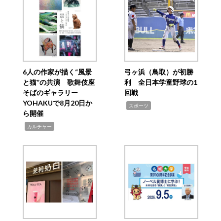
6人の作家が描く“風景
弓ヶ浜（鳥取）が初勝
と猫”の共演 歌舞伎座
利 全日本学童野球の1
そばのギャラリー
回戦
YOHAKUで8月20日か
,
スポーツ
ら開催
,
カルチャー