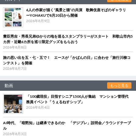
6人の作家が描く“風景と猫”の共演 歌舞伎座そばのギャラリ
ーYOHAKUで8月20日から開催
2026年8月9日
豊臣秀吉・秀長兄弟ゆかりの地を巡るスタンプラリーがスタート 和歌山市内5
カ所・近畿6カ所を巡り限定グッズをもらおう
2026年8月8日
旅の思い出を五・七・五で！ エースが「かばんの日」に合わせ「旅行川柳コ
ンテスト」を開催
2026年8月7日
動画
もっと見る
「100歳現役」目指すシニア1500人が集結 マンション管理代
務員イベント「うぇるねすシップ」
2026年8月4日
AI時代、「暗黙知」は継承できるのか 「デジブレ」説明会／ラウンドテーブ
ル
2026年8月3日