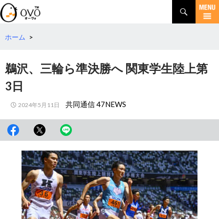
検
索
コ
ン
テ
ホーム
>
ン
ツ
鵜沢、三輪ら準決勝へ 関東学生陸上第
へ
移
3日
動
共同通信 47NEWS
2024年5月11日