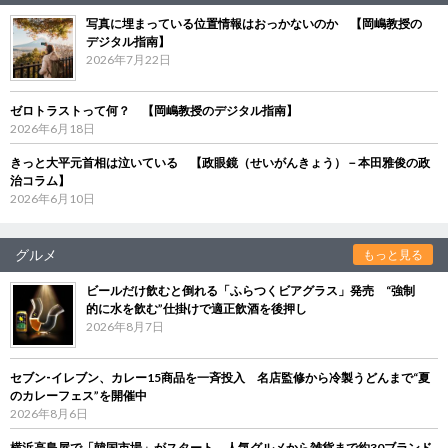
写真に埋まっている位置情報はおっかないのか 【岡嶋教授の
デジタル指南】
2026年7月22日
ゼロトラストって何？ 【岡嶋教授のデジタル指南】
2026年6月18日
きっと大平元首相は泣いている 【政眼鏡（せいがんきょう）－本田雅俊の政
治コラム】
2026年6月10日
グルメ
もっと見る
ビールだけ飲むと倒れる「ふらつくビアグラス」発売 “強制
的に水を飲む”仕掛けで適正飲酒を後押し
2026年8月7日
セブン‐イレブン、カレー15商品を一斉投入 名店監修から冷製うどんまで“夏
のカレーフェス”を開催中
2026年8月6日
横浜高島屋で「韓国市場」がスタート 人気グルメから雑貨まで約30ブランド