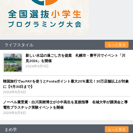
ライフスタイル
もっと見る
新しい水辺の過ごし方を提案 札幌市・豊平川でイベント「川
見2026」を開催
2026年8月9日
韓国旅行でau PAYを使うとPontaポイント最大20％還元！30万店舗以上が対象
に【9月30日まで】
2026年8月8日
ノーベル賞受賞・白川英樹博士が小中高生を直接指導 名城大学が講演会と導
電性プラスチック実験イベントを開催
2026年8月8日
まめ学
もっと見る