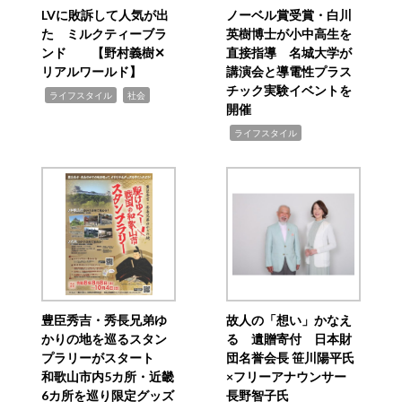
LVに敗訴して人気が出
ノーベル賞受賞・白川
た ミルクティーブラ
英樹博士が小中高生を
ンド 【野村義樹✕
直接指導 名城大学が
リアルワールド】
講演会と導電性プラス
チック実験イベントを
,
,
ライフスタイル
社会
開催
,
ライフスタイル
豊臣秀吉・秀長兄弟ゆ
故人の「想い」かなえ
かりの地を巡るスタン
る 遺贈寄付 日本財
プラリーがスタート
団名誉会長 笹川陽平氏
和歌山市内5カ所・近畿
×フリーアナウンサー
6カ所を巡り限定グッズ
長野智子氏