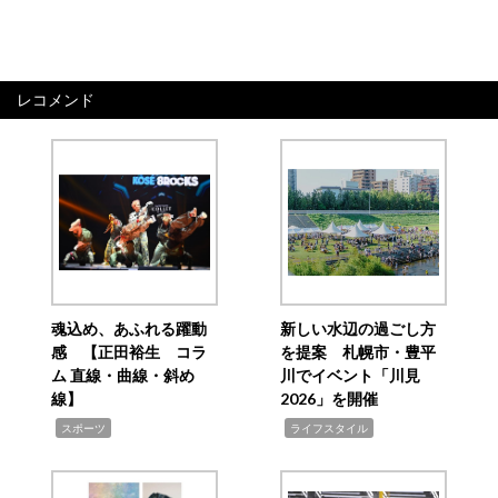
レコメンド
魂込め、あふれる躍動
新しい水辺の過ごし方
感 【正田裕生 コラ
を提案 札幌市・豊平
ム 直線・曲線・斜め
川でイベント「川見
線】
2026」を開催
,
,
スポーツ
ライフスタイル