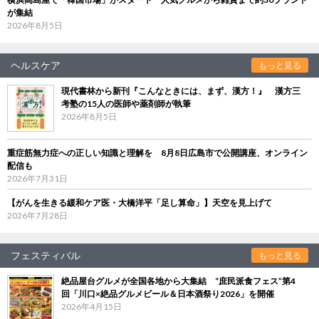
が集結
2026年8月5日
ヘルスケア
もっと見る
現代書林から新刊『こんなときには、まず、漢方！』 漢方三
考塾の15人の医師や薬剤師が執筆
2026年8月5日
重症筋無力症への正しい知識と理解を 8月8日広島市で公開講座、オンライン
配信も
2026年7月31日
【がんを生きる緩和ケア医・大橋洋平「足し算命」】天空を見上げて
2026年7月28日
フェスティバル
もっと見る
絶品屋台グルメが全国各地から大集結 “庶民派食フェス”第4
回「川口×絶品グルメビール＆日本酒祭り2026」を開催
2026年4月15日