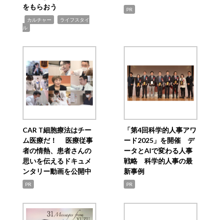
をもらおう
PR
,
,
カルチャー
ライフスタイ
ル
CAR T細胞療法はチー
「第4回科学的人事アワ
ム医療だ！ 医療従事
ード2025」を開催 デ
者の情熱、患者さんの
ータとAIで変わる人事
思いを伝えるドキュメ
戦略 科学的人事の最
ンタリー動画を公開中
新事例
PR
PR