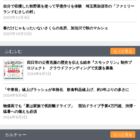
自分で収穫した秋野菜を使って芋煮作りを体験 埼玉県加須市の「ファミリー
ランドむさしの村」
2025年11月4日
春だけじゃもったいないさくらの名所、加治川で秋のマルシェ
2025年10月23日
ふむふむ
もっと見る
四日市の公害克服の歴史を伝える絵本『スモックリン』制作プ
ロジェクト クラウドファンディングで支援を募集
2026年8月5日
「中東発」値上げラッシュが本格化 飲食料品値上げ、約3年ぶりの多さに
2026年8月4日
物価高でも「夏は家族で長距離ドライブ」 宿泊ドライブ予算4万円超、渋滞・
猛暑への備えも必須
2026年8月3日
カルチャー
もっと見る