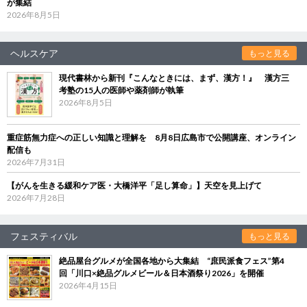
が集結
2026年8月5日
ヘルスケア
もっと見る
現代書林から新刊『こんなときには、まず、漢方！』 漢方三
考塾の15人の医師や薬剤師が執筆
2026年8月5日
重症筋無力症への正しい知識と理解を 8月8日広島市で公開講座、オンライン
配信も
2026年7月31日
【がんを生きる緩和ケア医・大橋洋平「足し算命」】天空を見上げて
2026年7月28日
フェスティバル
もっと見る
絶品屋台グルメが全国各地から大集結 “庶民派食フェス”第4
回「川口×絶品グルメビール＆日本酒祭り2026」を開催
2026年4月15日