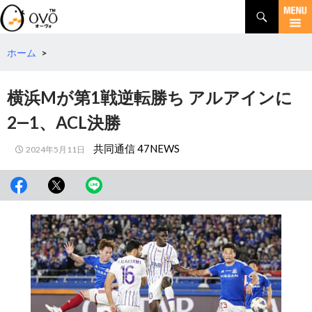
検
索
コ
ン
テ
ホーム
>
ン
ツ
横浜Mが第1戦逆転勝ち アルアインに
へ
移
2―1、ACL決勝
動
共同通信 47NEWS
2024年5月11日