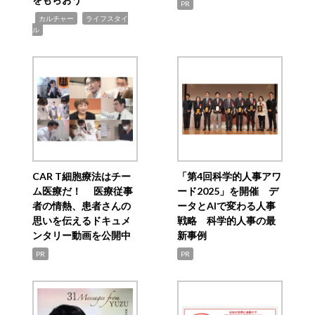
PR
,
,
カルチャー
ライフスタイ
ル
CAR T細胞療法はチー
「第4回科学的人事アワ
ム医療だ！ 医療従事
ード2025」を開催 デ
者の情熱、患者さんの
ータとAIで変わる人事
思いを伝えるドキュメ
戦略 科学的人事の最
ンタリー動画を公開中
新事例
PR
PR