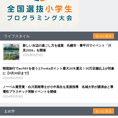
ライフスタイル
もっと見る
新しい水辺の過ごし方を提案 札幌市・豊平川でイベント「川
見2026」を開催
2026年8月9日
韓国旅行でau PAYを使うとPontaポイント最大20％還元！30万店舗以上が対象
に【9月30日まで】
2026年8月8日
ノーベル賞受賞・白川英樹博士が小中高生を直接指導 名城大学が講演会と導
電性プラスチック実験イベントを開催
2026年8月8日
まめ学
もっと見る