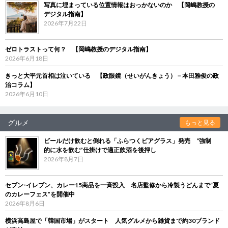
写真に埋まっている位置情報はおっかないのか 【岡嶋教授の
デジタル指南】
2026年7月22日
ゼロトラストって何？ 【岡嶋教授のデジタル指南】
2026年6月18日
きっと大平元首相は泣いている 【政眼鏡（せいがんきょう）－本田雅俊の政
治コラム】
2026年6月10日
グルメ
もっと見る
ビールだけ飲むと倒れる「ふらつくビアグラス」発売 “強制
的に水を飲む”仕掛けで適正飲酒を後押し
2026年8月7日
セブン‐イレブン、カレー15商品を一斉投入 名店監修から冷製うどんまで“夏
のカレーフェス”を開催中
2026年8月6日
横浜高島屋で「韓国市場」がスタート 人気グルメから雑貨まで約30ブランド