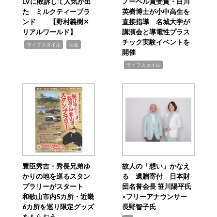
LVに敗訴して人気が出
ノーベル賞受賞・白川
た ミルクティーブラ
英樹博士が小中高生を
ンド 【野村義樹✕
直接指導 名城大学が
リアルワールド】
講演会と導電性プラス
チック実験イベントを
,
,
ライフスタイル
社会
開催
,
ライフスタイル
豊臣秀吉・秀長兄弟ゆ
故人の「想い」かなえ
かりの地を巡るスタン
る 遺贈寄付 日本財
プラリーがスタート
団名誉会長 笹川陽平氏
和歌山市内5カ所・近畿
×フリーアナウンサー
6カ所を巡り限定グッズ
長野智子氏
をもらおう