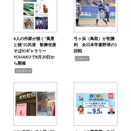
6人の作家が描く“風景
弓ヶ浜（鳥取）が初勝
と猫”の共演 歌舞伎座
利 全日本学童野球の1
そばのギャラリー
回戦
YOHAKUで8月20日か
,
スポーツ
ら開催
,
カルチャー