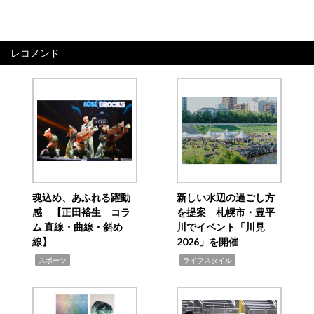
レコメンド
魂込め、あふれる躍動
新しい水辺の過ごし方
感 【正田裕生 コラ
を提案 札幌市・豊平
ム 直線・曲線・斜め
川でイベント「川見
線】
2026」を開催
,
,
スポーツ
ライフスタイル