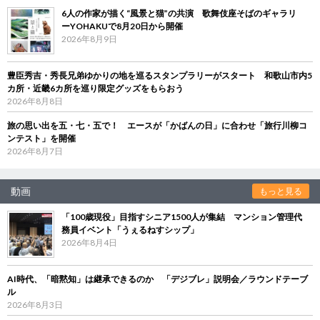
6人の作家が描く“風景と猫”の共演 歌舞伎座そばのギャラリ
ーYOHAKUで8月20日から開催
2026年8月9日
豊臣秀吉・秀長兄弟ゆかりの地を巡るスタンプラリーがスタート 和歌山市内5
カ所・近畿6カ所を巡り限定グッズをもらおう
2026年8月8日
旅の思い出を五・七・五で！ エースが「かばんの日」に合わせ「旅行川柳コ
ンテスト」を開催
2026年8月7日
動画
もっと見る
「100歳現役」目指すシニア1500人が集結 マンション管理代
務員イベント「うぇるねすシップ」
2026年8月4日
AI時代、「暗黙知」は継承できるのか 「デジブレ」説明会／ラウンドテーブ
ル
2026年8月3日