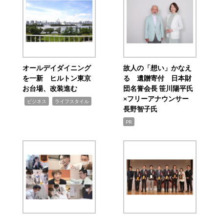
オールデイダイニング
故人の「想い」かなえ
を一新 ヒルトン東京
る 遺贈寄付 日本財
お台場、改装進む
団名誉会長 笹川陽平氏
×フリーアナウンサー
,
,
ビジネス
ライフスタイル
長野智子氏
PR