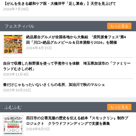
【がんを生きる緩和ケア医・大橋洋平「足し算命」】天空を見上げて
2026年7月28日
フェスティバル
もっと見る
絶品屋台グルメが全国各地から大集結 “庶民派食フェス”第4
回「川口×絶品グルメビール＆日本酒祭り2026」を開催
2026年4月15日
自分で収穫した秋野菜を使って芋煮作りを体験 埼玉県加須市の「ファミリー
ランドむさしの村」
2025年11月4日
春だけじゃもったいないさくらの名所、加治川で秋のマルシェ
2025年10月23日
ふむふむ
もっと見る
四日市の公害克服の歴史を伝える絵本『スモックリン』制作プ
ロジェクト クラウドファンディングで支援を募集
2026年8月5日