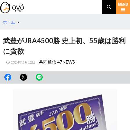
検
索
コ
ン
テ
ホーム
>
ン
ツ
武豊がJRA4500勝 史上初、55歳は勝利
へ
移
に貪欲
動
共同通信 47NEWS
2024年5月12日