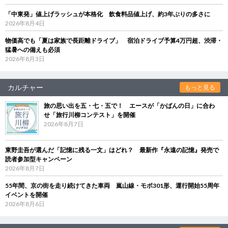
「中東発」値上げラッシュが本格化 飲食料品値上げ、約3年ぶりの多さに
2026年8月4日
物価高でも「夏は家族で長距離ドライブ」 宿泊ドライブ予算4万円超、渋滞・
猛暑への備えも必須
2026年8月3日
カルチャー
もっと見る
旅の思い出を五・七・五で！ エースが「かばんの日」に合わ
せ「旅行川柳コンテスト」を開催
2026年8月7日
東野圭吾が選んだ「記憶に残る一文」はどれ？ 最新作『永遠の記憶』発売で
読者参加型キャンペーン
2026年8月7日
55年間、京の街を走り続けてきた車両 嵐山線・モボ301形、運行開始55周年
イベントを開催
2026年8月6日