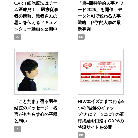
CAR T細胞療法はチー
「第4回科学的人事アワ
ム医療だ！ 医療従事
ード2025」を開催 デ
者の情熱、患者さんの
ータとAIで変わる人事
思いを伝えるドキュメ
戦略 科学的人事の最
ンタリー動画を公開中
新事例
PR
PR
「ことだま」宿る羽生
HIV/エイズにまつわる6
結弦のメッセージ 名
つの“理解のギャッ
言がもたらす心の平穏
プ”とは？ 2030年の流
と潤い
行終結を目指すGAP6の
特設サイトを公開
PR
PR