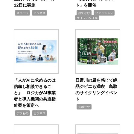
12日に実施
ト」を開催
,
,
,
,
,
スポーツ
ビジネス
おでかけ
ファッション
ライフスタイル
「人がAIに求めるのは
日野川の風を感じて絶
信頼し相談できるこ
品ジビエも満喫 鳥取
と」 ロジカがAI事業
のサイクリングイベン
者と導入機関の共通指
ト
針案を策定へ
,
スポーツ
,
,
デジもの
ビジネス