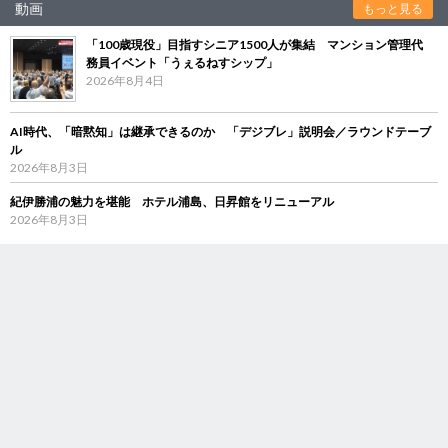
動画
もっと見る
「100歳現役」目指すシニア1500人が集結 マンション管理代
務員イベント「うぇるねすシップ」
2026年8月4日
AI時代、「暗黙知」は継承できるのか 「デジブレ」説明会／ラウンドテーブ
ル
2026年8月3日
紀伊勝浦の魅力を堪能 ホテル浦島、日昇館をリニューアル
2026年8月3日