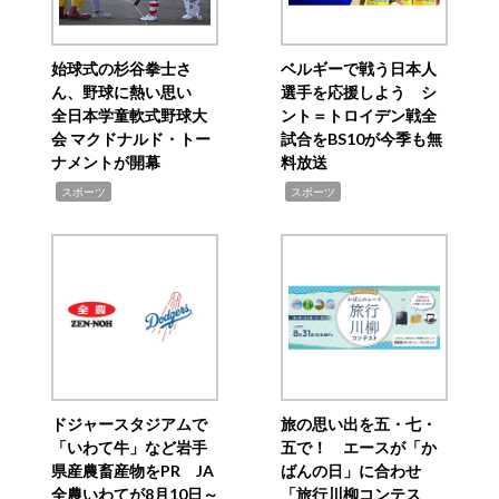
始球式の杉谷拳士さ
ベルギーで戦う日本人
ん、野球に熱い思い
選手を応援しよう シ
全日本学童軟式野球大
ント＝トロイデン戦全
会 マクドナルド・トー
試合をBS10が今季も無
ナメントが開幕
料放送
,
,
スポーツ
スポーツ
ドジャースタジアムで
旅の思い出を五・七・
「いわて牛」など岩手
五で！ エースが「か
県産農畜産物をPR JA
ばんの日」に合わせ
全農いわてが8月10日～
「旅行川柳コンテス