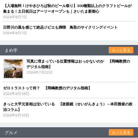
【入場無料！けやきひろば秋のビール祭り】300種類以上のクラフトビールが
集まる！土日祝日はアーリーオープンも｜さいたま新都心
2026年8月7日
日野川の風を感じて絶品ジビエも満喫 鳥取のサイクリングイベント
2026年8月7日
まめ学
もっと見る
写真に埋まっている位置情報はおっかないのか 【岡嶋教授の
デジタル指南】
2026年7月22日
ゼロトラストって何？ 【岡嶋教授のデジタル指南】
2026年6月18日
きっと大平元首相は泣いている 【政眼鏡（せいがんきょう）－本田雅俊の政
治コラム】
2026年6月10日
グルメ
もっと見る