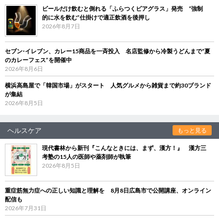
ビールだけ飲むと倒れる「ふらつくビアグラス」発売 “強制
的に水を飲む”仕掛けで適正飲酒を後押し
2026年8月7日
セブン‐イレブン、カレー15商品を一斉投入 名店監修から冷製うどんまで“夏
のカレーフェス”を開催中
2026年8月6日
横浜高島屋で「韓国市場」がスタート 人気グルメから雑貨まで約30ブランド
が集結
2026年8月5日
ヘルスケア
もっと見る
現代書林から新刊『こんなときには、まず、漢方！』 漢方三
考塾の15人の医師や薬剤師が執筆
2026年8月5日
重症筋無力症への正しい知識と理解を 8月8日広島市で公開講座、オンライン
配信も
2026年7月31日