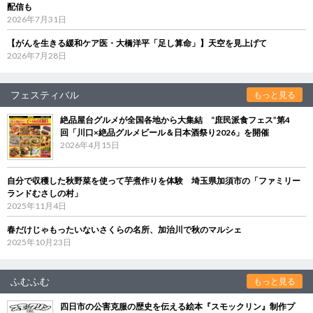
配信も
2026年7月31日
【がんを生きる緩和ケア医・大橋洋平「足し算命」】天空を見上げて
2026年7月28日
フェスティバル
もっと見る
絶品屋台グルメが全国各地から大集結 “庶民派食フェス”第4
回「川口×絶品グルメビール＆日本酒祭り2026」を開催
2026年4月15日
自分で収穫した秋野菜を使って芋煮作りを体験 埼玉県加須市の「ファミリー
ランドむさしの村」
2025年11月4日
春だけじゃもったいないさくらの名所、加治川で秋のマルシェ
2025年10月23日
ふむふむ
もっと見る
四日市の公害克服の歴史を伝える絵本『スモックリン』制作プ