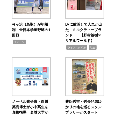
弓ヶ浜（鳥取）が初勝
LVに敗訴して人気が出
利 全日本学童野球の1
た ミルクティーブラ
回戦
ンド 【野村義樹✕
リアルワールド】
,
スポーツ
,
,
ライフスタイル
社会
ノーベル賞受賞・白川
豊臣秀吉・秀長兄弟ゆ
英樹博士が小中高生を
かりの地を巡るスタン
直接指導 名城大学が
プラリーがスタート