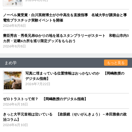
ノーベル賞受賞・白川英樹博士が小中高生を直接指導 名城大学が講演会と導
電性プラスチック実験イベントを開催
2026年8月8日
豊臣秀吉・秀長兄弟ゆかりの地を巡るスタンプラリーがスタート 和歌山市内5
カ所・近畿6カ所を巡り限定グッズをもらおう
2026年8月8日
まめ学
もっと見る
写真に埋まっている位置情報はおっかないのか 【岡嶋教授の
デジタル指南】
2026年7月22日
ゼロトラストって何？ 【岡嶋教授のデジタル指南】
2026年6月18日
きっと大平元首相は泣いている 【政眼鏡（せいがんきょう）－本田雅俊の政
治コラム】
2026年6月10日