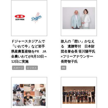
ドジャースタジアムで
故人の「想い」かなえ
「いわて牛」など岩手
る 遺贈寄付 日本財
県産農畜産物をPR JA
団名誉会長 笹川陽平氏
全農いわてが8月10日～
×フリーアナウンサー
12日に実施
長野智子氏
,
,
スポーツ
ビジネス
PR