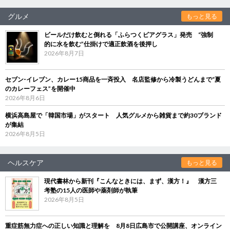
グルメ
もっと見る
ビールだけ飲むと倒れる「ふらつくビアグラス」発売 “強制
的に水を飲む”仕掛けで適正飲酒を後押し
2026年8月7日
セブン‐イレブン、カレー15商品を一斉投入 名店監修から冷製うどんまで“夏
のカレーフェス”を開催中
2026年8月6日
横浜高島屋で「韓国市場」がスタート 人気グルメから雑貨まで約30ブランド
が集結
2026年8月5日
ヘルスケア
もっと見る
現代書林から新刊『こんなときには、まず、漢方！』 漢方三
考塾の15人の医師や薬剤師が執筆
2026年8月5日
重症筋無力症への正しい知識と理解を 8月8日広島市で公開講座、オンライン