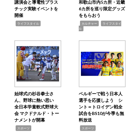
講演会と導電性プラス
和歌山市内5カ所・近畿
チック実験イベントを
6カ所を巡り限定グッズ
開催
をもらおう
,
,
,
ライフスタイル
カルチャー
ライフスタイ
ル
始球式の杉谷拳士さ
ベルギーで戦う日本人
ん、野球に熱い思い
選手を応援しよう シ
全日本学童軟式野球大
ント＝トロイデン戦全
会 マクドナルド・トー
試合をBS10が今季も無
ナメントが開幕
料放送
,
,
スポーツ
スポーツ