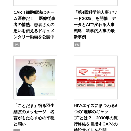
CAR T細胞療法はチー
「第4回科学的人事アワ
ム医療だ！ 医療従事
ード2025」を開催 デ
者の情熱、患者さんの
ータとAIで変わる人事
思いを伝えるドキュメ
戦略 科学的人事の最
ンタリー動画を公開中
新事例
PR
PR
「ことだま」宿る羽生
HIV/エイズにまつわる6
結弦のメッセージ 名
つの“理解のギャッ
言がもたらす心の平穏
プ”とは？ 2030年の流
と潤い
行終結を目指すGAP6の
特設サイトを公開