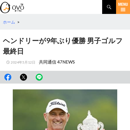
検
索
コ
ン
テ
ホーム
>
ン
ツ
ヘンドリーが9年ぶり優勝 男子ゴルフ
へ
移
最終日
動
共同通信 47NEWS
2024年5月12日