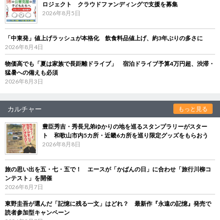
ロジェクト クラウドファンディングで支援を募集
2026年8月5日
「中東発」値上げラッシュが本格化 飲食料品値上げ、約3年ぶりの多さに
2026年8月4日
物価高でも「夏は家族で長距離ドライブ」 宿泊ドライブ予算4万円超、渋滞・
猛暑への備えも必須
2026年8月3日
カルチャー
もっと見る
豊臣秀吉・秀長兄弟ゆかりの地を巡るスタンプラリーがスター
ト 和歌山市内5カ所・近畿6カ所を巡り限定グッズをもらおう
2026年8月8日
旅の思い出を五・七・五で！ エースが「かばんの日」に合わせ「旅行川柳コ
ンテスト」を開催
2026年8月7日
東野圭吾が選んだ「記憶に残る一文」はどれ？ 最新作『永遠の記憶』発売で
読者参加型キャンペーン