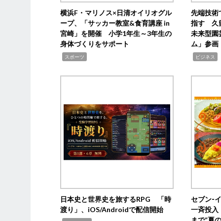
横浜F・マリノス×日清オイリオグル
先端技術
ープ、「サッカー教室&食育講座 in
指す 久
宮崎」を開催 小学1年生～3年生の
未来型園
身体づくりをサポート
ム」参画
,
,
,
スポーツ
ビジネス
日本史と世界史を旅するRPG 「時
セブン‐
渡り」、iOS/Androidで配信開始
一斉投入
まで“夏