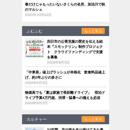
春だけじゃもったいないさくらの名所、加治川で秋
のマルシェ
2025年10月23日
ふむふむ
もっと見る
四日市の公害克服の歴史を伝える絵
本『スモックリン』制作プロジェク
ト クラウドファンディングで支援
を募集
2026年8月5日
「中東発」値上げラッシュが本格化 飲食料品値上
げ、約3年ぶりの多さに
2026年8月4日
物価高でも「夏は家族で長距離ドライブ」 宿泊ド
ライブ予算4万円超、渋滞・猛暑への備えも必須
2026年8月3日
カルチャー
もっと見る
55年間、京の街を走り続けてきた車