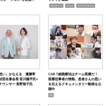
,
,
,
カルチャー
グルメ
ライフスタイル
想い」かなえる 遺贈寄
CAR T細胞療法はチーム医療だ！
財団名誉会長 笹川陽平氏×
医療従事者の情熱、患者さんの思い
ナウンサー 長野智子氏
を伝えるドキュメンタリー動画を公
開中
PR