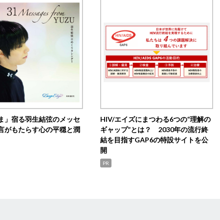
ま」宿る羽生結弦のメッセ
HIV/エイズにまつわる6つの“理解の
言がもたらす心の平穏と潤
ギャップ”とは？ 2030年の流行終
結を目指すGAP6の特設サイトを公
開
PR