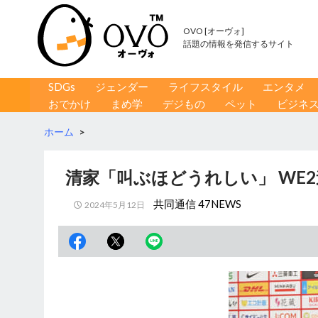
OVO [オーヴォ]
話題の情報を発信するサイト
コンテンツへ移動
検
SDGs
ジェンダー
ライフスタイル
エンタメ
索
おでかけ
まめ学
デジもの
ペット
ビジネ
ホーム
>
清家「叫ぶほどうれしい」 WE
共同通信 47NEWS
2024年5月12日