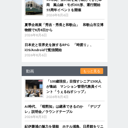
両 嵐山線・モボ301形、運行開始
55周年イベントを開催
2026年8月6日
夏季企画展「秀吉・秀長と和歌山」 和歌山市立博
物館で8月8日から
2026年8月6日
日本史と世界史を旅するRPG 「時渡り」、
iOS/Androidで配信開始
2026年8月6日
動画
もっと見る
「100歳現役」目指すシニア1500人
が集結 マンション管理代務員イベ
ント「うぇるねすシップ」
2026年8月4日
AI時代、「暗黙知」は継承できるのか 「デジブ
レ」説明会／ラウンドテーブル
2026年8月3日
紀伊勝浦の魅力を堪能 ホテル浦島、日昇館をリニ