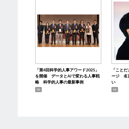
「第4回科学的人事アワード2025」
「ことだ
を開催 データとAIで変わる人事戦
ージ 名
略 科学的人事の最新事例
い
PR
PR