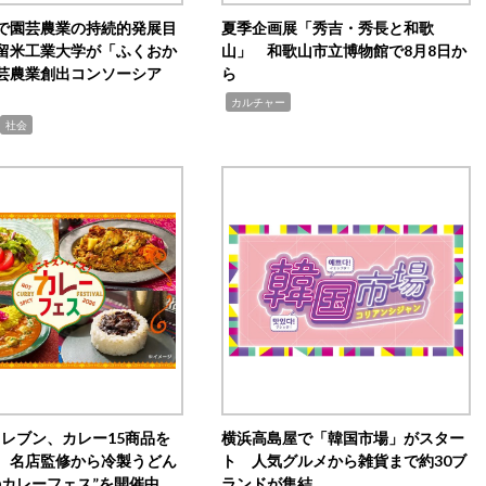
で園芸農業の持続的発展目
夏季企画展「秀吉・秀長と和歌
留米工業大学が「ふくおか
山」 和歌山市立博物館で8月8日か
芸農業創出コンソーシア
ら
,
カルチャー
社会
イレブン、カレー15商品を
横浜高島屋で「韓国市場」がスター
 名店監修から冷製うどん
ト 人気グルメから雑貨まで約30ブ
のカレーフェス”を開催中
ランドが集結