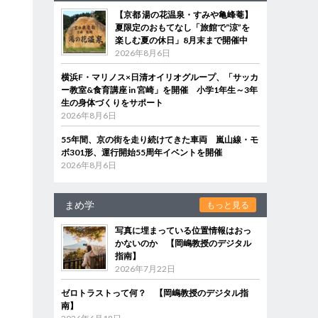
【京都 湯の花温泉・すみや亀峰菴】
夏限定のおもてなし「旅館で“涼”を
楽しむ夏の休日」8月末まで開催中
2026年8月6日
横浜F・マリノス×日清オイリオグループ、「サッカ
ー教室&食育講座 in 宮崎」を開催 小学1年生～3年
生の身体づくりをサポート
2026年8月6日
55年間、京の街を走り続けてきた車両 嵐山線・モ
ボ301形、運行開始55周年イベントを開催
2026年8月6日
まめ学
もっと見る
写真に埋まっている位置情報はおっ
かないのか 【岡嶋教授のデジタル
指南】
2026年7月22日
ゼロトラストって何？ 【岡嶋教授のデジタル指
南】