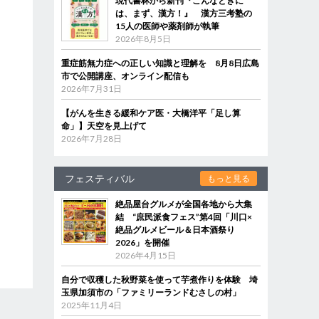
現代書林から新刊『こんなときに
は、まず、漢方！』 漢方三考塾の
15人の医師や薬剤師が執筆
2026年8月5日
重症筋無力症への正しい知識と理解を 8月8日広島
市で公開講座、オンライン配信も
2026年7月31日
【がんを生きる緩和ケア医・大橋洋平「足し算
命」】天空を見上げて
2026年7月28日
フェスティバル
もっと見る
絶品屋台グルメが全国各地から大集
結 “庶民派食フェス”第4回「川口×
絶品グルメビール＆日本酒祭り
2026」を開催
2026年4月15日
自分で収穫した秋野菜を使って芋煮作りを体験 埼
玉県加須市の「ファミリーランドむさしの村」
2025年11月4日