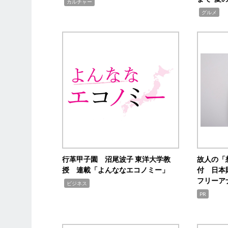
,
カルチャー
,
グルメ
行革甲子園 沼尾波子 東洋大学教
故人の「
授 連載「よんななエコノミー」
付 日本
フリーア
,
ビジネス
PR