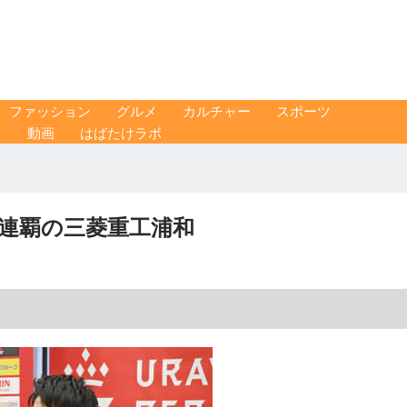
ファッション
グルメ
カルチャー
スポーツ
ス
動画
はばたけラボ
2連覇の三菱重工浦和