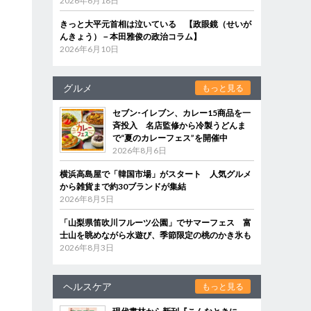
2026年6月18日
きっと大平元首相は泣いている 【政眼鏡（せいが
んきょう）－本田雅俊の政治コラム】
2026年6月10日
グルメ
もっと見る
セブン‐イレブン、カレー15商品を一
斉投入 名店監修から冷製うどんま
で“夏のカレーフェス”を開催中
2026年8月6日
横浜高島屋で「韓国市場」がスタート 人気グルメ
から雑貨まで約30ブランドが集結
2026年8月5日
「山梨県笛吹川フルーツ公園」でサマーフェス 富
士山を眺めながら水遊び、季節限定の桃のかき氷も
2026年8月3日
ヘルスケア
もっと見る