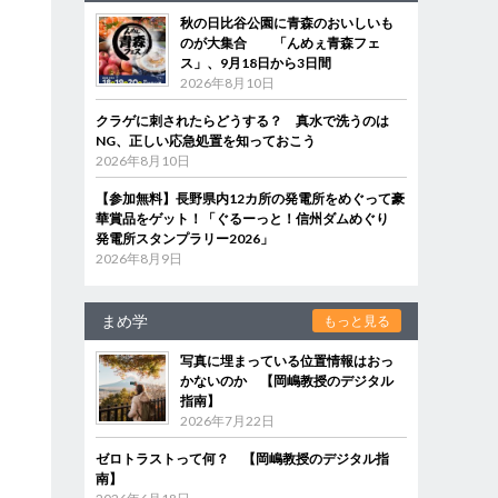
秋の日比谷公園に青森のおいしいも
のが大集合 「んめぇ青森フェ
ス」、9月18日から3日間
2026年8月10日
クラゲに刺されたらどうする？ 真水で洗うのは
NG、正しい応急処置を知っておこう
2026年8月10日
【参加無料】長野県内12カ所の発電所をめぐって豪
華賞品をゲット！「ぐるーっと！信州ダムめぐり
発電所スタンプラリー2026」
2026年8月9日
まめ学
もっと見る
写真に埋まっている位置情報はおっ
かないのか 【岡嶋教授のデジタル
指南】
2026年7月22日
ゼロトラストって何？ 【岡嶋教授のデジタル指
南】