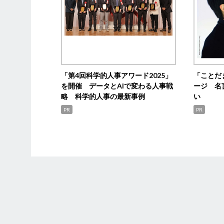
「第4回科学的人事アワード2025」
「ことだ
を開催 データとAIで変わる人事戦
ージ 名
略 科学的人事の最新事例
い
PR
PR