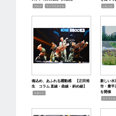
,
,
,
,
グルメ
ライフスタイル
ふむふむ
魂込め、あふれる躍動感 【正田裕
新しい水
生 コラム 直線・曲線・斜め線】
市・豊平
を開催
,
スポーツ
,
ライフスタ