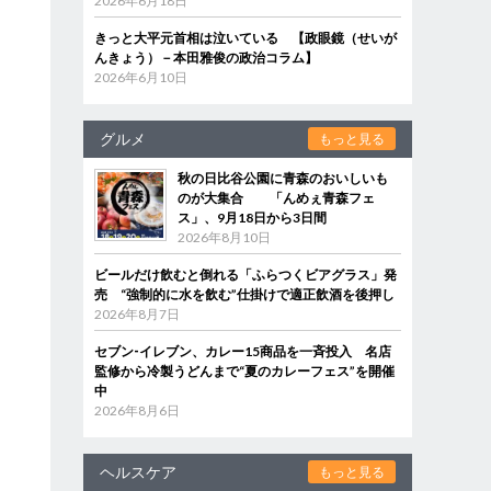
2026年6月18日
きっと大平元首相は泣いている 【政眼鏡（せいが
んきょう）－本田雅俊の政治コラム】
2026年6月10日
グルメ
もっと見る
秋の日比谷公園に青森のおいしいも
のが大集合 「んめぇ青森フェ
ス」、9月18日から3日間
2026年8月10日
ビールだけ飲むと倒れる「ふらつくビアグラス」発
売 “強制的に水を飲む”仕掛けで適正飲酒を後押し
2026年8月7日
セブン‐イレブン、カレー15商品を一斉投入 名店
監修から冷製うどんまで“夏のカレーフェス”を開催
中
2026年8月6日
ヘルスケア
もっと見る