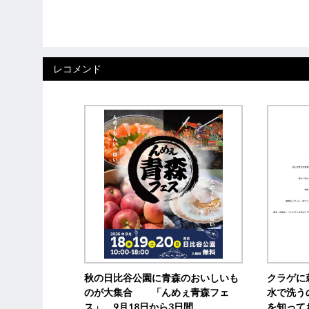
レコメンド
秋の日比谷公園に青森のおいしいも
クラゲに
のが大集合 「んめぇ青森フェ
水で洗う
ス」、9月18日から3日間
を知って