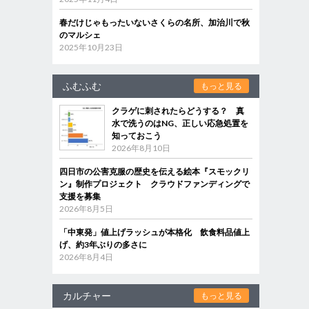
春だけじゃもったいないさくらの名所、加治川で秋
のマルシェ
2025年10月23日
ふむふむ
もっと見る
クラゲに刺されたらどうする？ 真
水で洗うのはNG、正しい応急処置を
知っておこう
2026年8月10日
四日市の公害克服の歴史を伝える絵本『スモックリ
ン』制作プロジェクト クラウドファンディングで
支援を募集
2026年8月5日
「中東発」値上げラッシュが本格化 飲食料品値上
げ、約3年ぶりの多さに
2026年8月4日
カルチャー
もっと見る