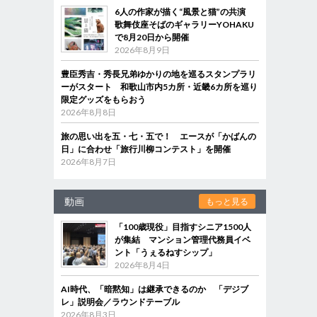
6人の作家が描く“風景と猫”の共演
歌舞伎座そばのギャラリーYOHAKU
で8月20日から開催
2026年8月9日
豊臣秀吉・秀長兄弟ゆかりの地を巡るスタンプラリ
ーがスタート 和歌山市内5カ所・近畿6カ所を巡り
限定グッズをもらおう
2026年8月8日
旅の思い出を五・七・五で！ エースが「かばんの
日」に合わせ「旅行川柳コンテスト」を開催
2026年8月7日
動画
もっと見る
「100歳現役」目指すシニア1500人
が集結 マンション管理代務員イベ
ント「うぇるねすシップ」
2026年8月4日
AI時代、「暗黙知」は継承できるのか 「デジブ
レ」説明会／ラウンドテーブル
2026年8月3日