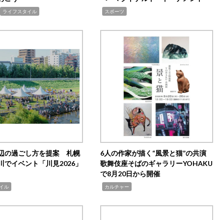
,
ライフスタイル
スポーツ
辺の過ごし方を提案 札幌
6人の作家が描く“風景と猫”の共演
川でイベント「川見2026」
歌舞伎座そばのギャラリーYOHAKU
で8月20日から開催
,
イル
カルチャー