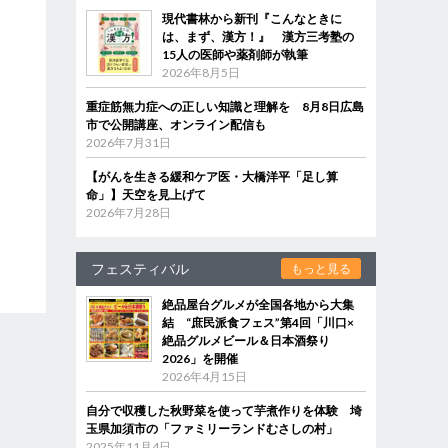
現代書林から新刊『こんなときに
は、まず、漢方！』 漢方三考塾の
15人の医師や薬剤師が執筆
2026年8月5日
重症筋無力症への正しい知識と理解を 8月8日広島
市で公開講座、オンライン配信も
2026年7月31日
【がんを生きる緩和ケア医・大橋洋平「足し算
命」】天空を見上げて
2026年7月28日
フェスティバル
もっと見る
絶品屋台グルメが全国各地から大集
結 “庶民派食フェス”第4回「川口×
絶品グルメビール＆日本酒祭り
2026」を開催
2026年4月15日
自分で収穫した秋野菜を使って芋煮作りを体験 埼
玉県加須市の「ファミリーランドむさしの村」
2025年11月4日