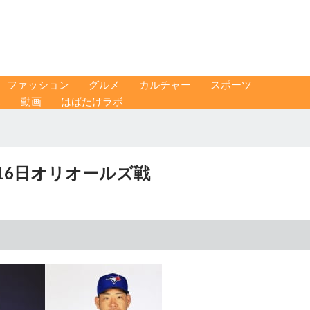
ファッション
グルメ
カルチャー
スポーツ
ス
動画
はばたけラボ
16日オリオールズ戦