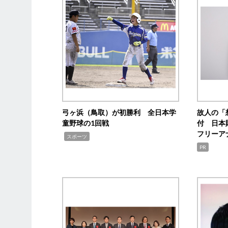
弓ヶ浜（鳥取）が初勝利 全日本学
故人の「
童野球の1回戦
付 日本
フリーア
,
スポーツ
PR