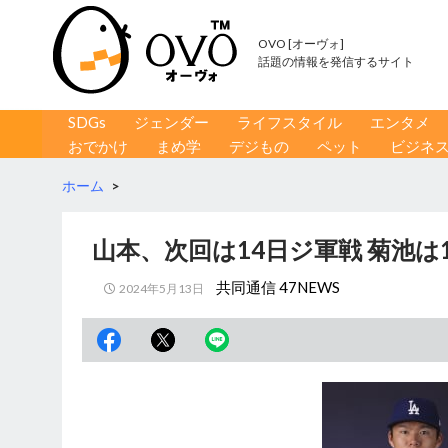
OVO [オーヴォ]
話題の情報を発信するサイト
コンテンツへ移動
検
SDGs
ジェンダー
ライフスタイル
エンタメ
索
おでかけ
まめ学
デジもの
ペット
ビジネ
ホーム
>
山本、次回は14日ジ軍戦 菊池は
共同通信 47NEWS
2024年5月13日