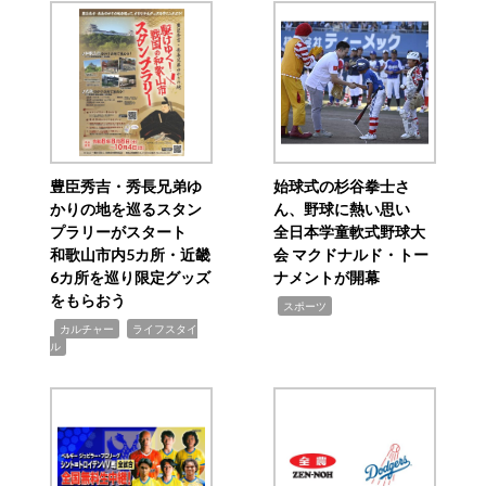
豊臣秀吉・秀長兄弟ゆ
始球式の杉谷拳士さ
かりの地を巡るスタン
ん、野球に熱い思い
プラリーがスタート
全日本学童軟式野球大
和歌山市内5カ所・近畿
会 マクドナルド・トー
6カ所を巡り限定グッズ
ナメントが開幕
をもらおう
,
スポーツ
,
,
カルチャー
ライフスタイ
ル