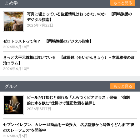
まめ学
もっと見る
写真に埋まっている位置情報はおっかないのか 【岡嶋教授の
デジタル指南】
2026年7月22日
ゼロトラストって何？ 【岡嶋教授のデジタル指南】
2026年6月18日
きっと大平元首相は泣いている 【政眼鏡（せいがんきょう）－本田雅俊の政
治コラム】
2026年6月10日
グルメ
もっと見る
ビールだけ飲むと倒れる「ふらつくビアグラス」発売 “強制
的に水を飲む”仕掛けで適正飲酒を後押し
2026年8月7日
セブン‐イレブン、カレー15商品を一斉投入 名店監修から冷製うどんまで“夏
のカレーフェス”を開催中
2026年8月6日