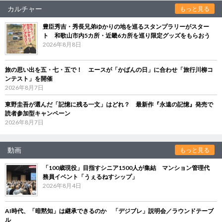
カルチャー
もっと見る
豊臣秀吉・秀長兄弟ゆかりの地を巡るスタンプラリーがスター
ト 和歌山市内5カ所・近畿6カ所を巡り限定グッズをもらおう
2026年8月8日
旅の思い出を五・七・五で！ エースが「かばんの日」に合わせ「旅行川柳コ
ンテスト」を開催
2026年8月7日
東野圭吾が選んだ「記憶に残る一文」はどれ？ 最新作『永遠の記憶』発売で
読者参加型キャンペーン
2026年8月7日
動画
もっと見る
「100歳現役」目指すシニア1500人が集結 マンション管理代
務員イベント「うぇるねすシップ」
2026年8月4日
AI時代、「暗黙知」は継承できるのか 「デジブレ」説明会／ラウンドテーブ
ル