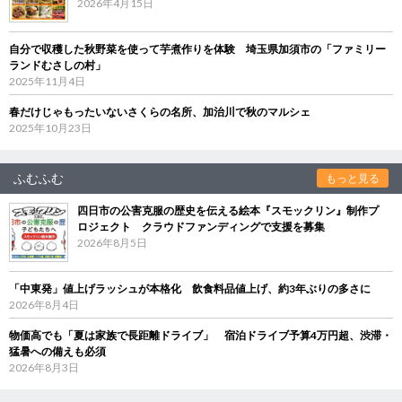
2026年4月15日
自分で収穫した秋野菜を使って芋煮作りを体験 埼玉県加須市の「ファミリー
ランドむさしの村」
2025年11月4日
春だけじゃもったいないさくらの名所、加治川で秋のマルシェ
2025年10月23日
ふむふむ
もっと見る
四日市の公害克服の歴史を伝える絵本『スモックリン』制作プ
ロジェクト クラウドファンディングで支援を募集
2026年8月5日
「中東発」値上げラッシュが本格化 飲食料品値上げ、約3年ぶりの多さに
2026年8月4日
物価高でも「夏は家族で長距離ドライブ」 宿泊ドライブ予算4万円超、渋滞・
猛暑への備えも必須
2026年8月3日