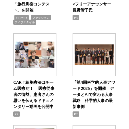
「旅行川柳コンテス
×フリーアナウンサー
ト」を開催
長野智子氏
,
,
,
おでかけ
ファッション
PR
ライフスタイル
CAR T細胞療法はチー
「第4回科学的人事アワ
ム医療だ！ 医療従事
ード2025」を開催 デ
者の情熱、患者さんの
ータとAIで変わる人事
思いを伝えるドキュメ
戦略 科学的人事の最
ンタリー動画を公開中
新事例
PR
PR