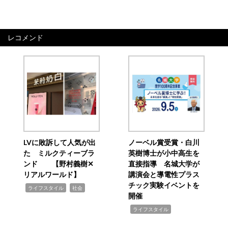
レコメンド
LVに敗訴して人気が出
ノーベル賞受賞・白川
た ミルクティーブラ
英樹博士が小中高生を
ンド 【野村義樹✕
直接指導 名城大学が
リアルワールド】
講演会と導電性プラス
チック実験イベントを
,
,
ライフスタイル
社会
開催
,
ライフスタイル