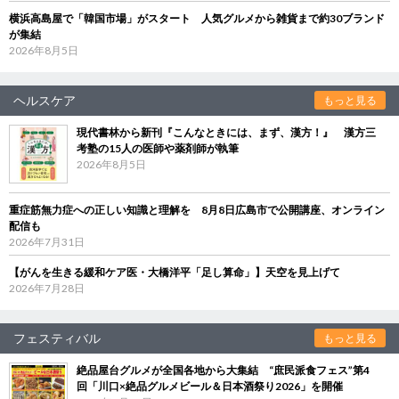
横浜高島屋で「韓国市場」がスタート 人気グルメから雑貨まで約30ブランド
が集結
2026年8月5日
ヘルスケア
もっと見る
現代書林から新刊『こんなときには、まず、漢方！』 漢方三
考塾の15人の医師や薬剤師が執筆
2026年8月5日
重症筋無力症への正しい知識と理解を 8月8日広島市で公開講座、オンライン
配信も
2026年7月31日
【がんを生きる緩和ケア医・大橋洋平「足し算命」】天空を見上げて
2026年7月28日
フェスティバル
もっと見る
絶品屋台グルメが全国各地から大集結 “庶民派食フェス”第4
回「川口×絶品グルメビール＆日本酒祭り2026」を開催