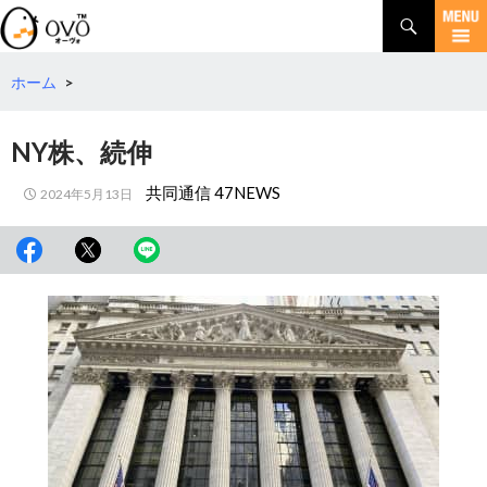
検
索
コ
ン
テ
ホーム
>
ン
ツ
NY株、続伸
へ
移
共同通信 47NEWS
2024年5月13日
動