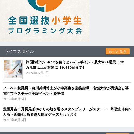
ライフスタイル
もっと見る
韓国旅行でau PAYを使うとPontaポイント最大20％還元！30
万店舗以上が対象に【9月30日まで】
2026年8月8日
ノーベル賞受賞・白川英樹博士が小中高生を直接指導 名城大学が講演会と導
電性プラスチック実験イベントを開催
2026年8月8日
豊臣秀吉・秀長兄弟ゆかりの地を巡るスタンプラリーがスタート 和歌山市内5
カ所・近畿6カ所を巡り限定グッズをもらおう
2026年8月8日