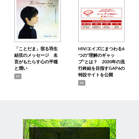
「ことだま」宿る羽生
HIV/エイズにまつわる6
結弦のメッセージ 名
つの“理解のギャッ
言がもたらす心の平穏
プ”とは？ 2030年の流
と潤い
行終結を目指すGAP6の
特設サイトを公開
PR
PR