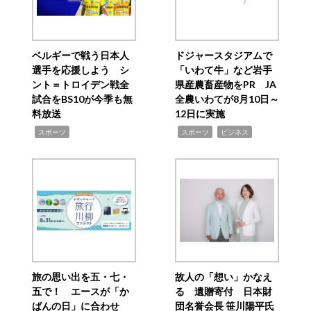
ベルギーで戦う日本人
ドジャースタジアムで
選手を応援しよう シ
「いわて牛」など岩手
ント＝トロイデン戦全
県産農畜産物をPR JA
試合をBS10が今季も無
全農いわてが8月10日～
料放送
12日に実施
,
,
,
スポーツ
スポーツ
ビジネス
旅の思い出を五・七・
故人の「想い」かなえ
五で！ エースが「か
る 遺贈寄付 日本財
ばんの日」に合わせ
団名誉会長 笹川陽平氏