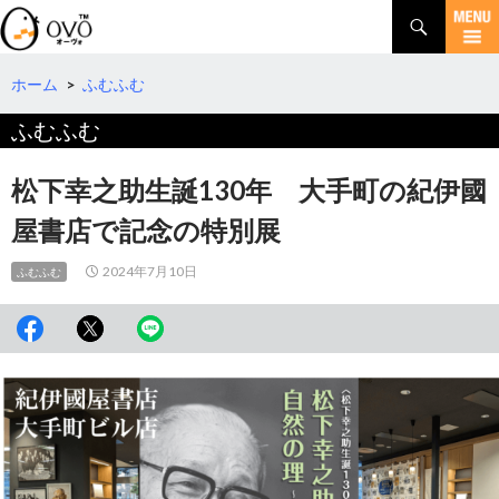
検
索
コ
ン
テ
ホーム
>
ふむふむ
ン
ふむふむ
ツ
へ
移
松下幸之助生誕130年 大手町の紀伊國
動
屋書店で記念の特別展
2024年7月10日
ふむふむ