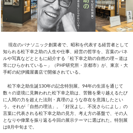
現在のパナソニック創業者で、昭和を代表する経営者として
知られる松下幸之助の人生や仕事、経営の哲学を、言葉のパネ
ルや写真などとともに紹介する「松下幸之助の自然の理～道は
常にひらかれている～」（PHP研究所・京都市）が、東京・大
手町の紀伊國屋書店で開催されている。
松下幸之助生誕130年の記念特別展。94年の生涯を通じて
数々の逆境に見舞われた松下幸之助は、苦難を乗り越えるたび
に人間の力を超えた法則・真理のような存在を意識したとい
う。それが「自然の理法」。「好況よし、不況さらによし」の
言葉に代表される松下幸之助の見方、考え方の基盤で、その人
となりや偉業を振り返る今回の展示テーマに選ばれた。特別展
は8月中旬まで。