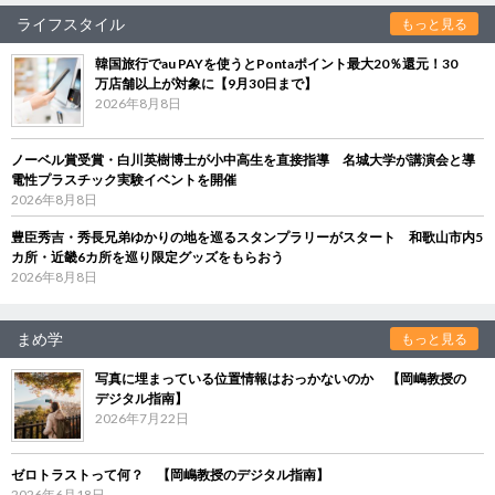
ライフスタイル
もっと見る
韓国旅行でau PAYを使うとPontaポイント最大20％還元！30
万店舗以上が対象に【9月30日まで】
2026年8月8日
ノーベル賞受賞・白川英樹博士が小中高生を直接指導 名城大学が講演会と導
電性プラスチック実験イベントを開催
2026年8月8日
豊臣秀吉・秀長兄弟ゆかりの地を巡るスタンプラリーがスタート 和歌山市内5
カ所・近畿6カ所を巡り限定グッズをもらおう
2026年8月8日
まめ学
もっと見る
写真に埋まっている位置情報はおっかないのか 【岡嶋教授の
デジタル指南】
2026年7月22日
ゼロトラストって何？ 【岡嶋教授のデジタル指南】
2026年6月18日