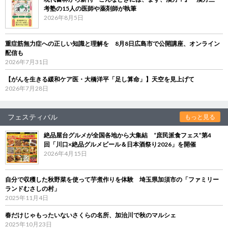
考塾の15人の医師や薬剤師が執筆
2026年8月5日
重症筋無力症への正しい知識と理解を 8月8日広島市で公開講座、オンライン
配信も
2026年7月31日
【がんを生きる緩和ケア医・大橋洋平「足し算命」】天空を見上げて
2026年7月28日
フェスティバル
もっと見る
絶品屋台グルメが全国各地から大集結 “庶民派食フェス”第4
回「川口×絶品グルメビール＆日本酒祭り2026」を開催
2026年4月15日
自分で収穫した秋野菜を使って芋煮作りを体験 埼玉県加須市の「ファミリー
ランドむさしの村」
2025年11月4日
春だけじゃもったいないさくらの名所、加治川で秋のマルシェ
2025年10月23日