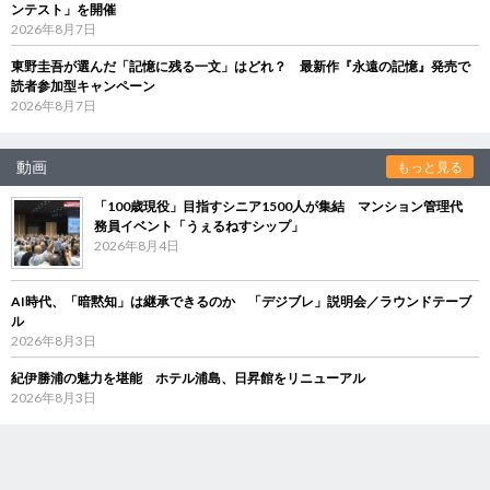
ンテスト」を開催
2026年8月7日
東野圭吾が選んだ「記憶に残る一文」はどれ？ 最新作『永遠の記憶』発売で
読者参加型キャンペーン
2026年8月7日
動画
もっと見る
「100歳現役」目指すシニア1500人が集結 マンション管理代
務員イベント「うぇるねすシップ」
2026年8月4日
AI時代、「暗黙知」は継承できるのか 「デジブレ」説明会／ラウンドテーブ
ル
2026年8月3日
紀伊勝浦の魅力を堪能 ホテル浦島、日昇館をリニューアル
2026年8月3日