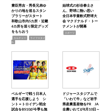
豊臣秀吉・秀長兄弟ゆ
始球式の杉谷拳士さ
かりの地を巡るスタン
ん、野球に熱い思い
プラリーがスタート
全日本学童軟式野球大
和歌山市内5カ所・近畿
会 マクドナルド・トー
6カ所を巡り限定グッズ
ナメントが開幕
をもらおう
,
スポーツ
,
,
カルチャー
ライフスタイ
ル
ベルギーで戦う日本人
ドジャースタジアムで
選手を応援しよう シ
「いわて牛」など岩手
ント＝トロイデン戦全
県産農畜産物をPR JA
試合をBS10が今季も無
全農いわてが8月10日～