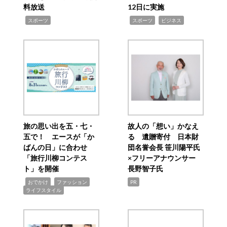
料放送
12日に実施
,
,
,
スポーツ
スポーツ
ビジネス
旅の思い出を五・七・
故人の「想い」かなえ
五で！ エースが「か
る 遺贈寄付 日本財
ばんの日」に合わせ
団名誉会長 笹川陽平氏
「旅行川柳コンテス
×フリーアナウンサー
ト」を開催
長野智子氏
,
,
,
おでかけ
ファッション
PR
ライフスタイル