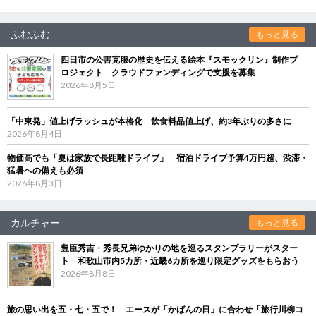
ふむふむ
もっと見る
四日市の公害克服の歴史を伝える絵本『スモックリン』制作プ
ロジェクト クラウドファンディングで支援を募集
2026年8月5日
「中東発」値上げラッシュが本格化 飲食料品値上げ、約3年ぶりの多さに
2026年8月4日
物価高でも「夏は家族で長距離ドライブ」 宿泊ドライブ予算4万円超、渋滞・
猛暑への備えも必須
2026年8月3日
カルチャー
もっと見る
豊臣秀吉・秀長兄弟ゆかりの地を巡るスタンプラリーがスター
ト 和歌山市内5カ所・近畿6カ所を巡り限定グッズをもらおう
2026年8月8日
旅の思い出を五・七・五で！ エースが「かばんの日」に合わせ「旅行川柳コ