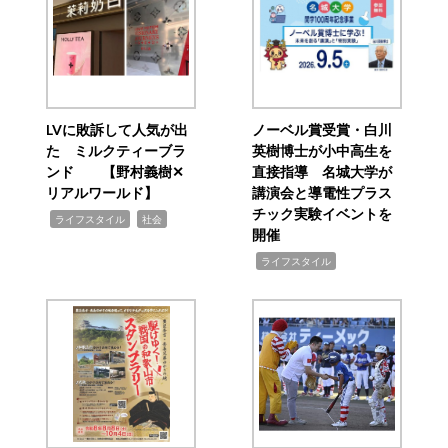
LVに敗訴して人気が出
ノーベル賞受賞・白川
た ミルクティーブラ
英樹博士が小中高生を
ンド 【野村義樹✕
直接指導 名城大学が
リアルワールド】
講演会と導電性プラス
チック実験イベントを
,
,
ライフスタイル
社会
開催
,
ライフスタイル