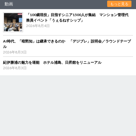
動画
もっと見る
「100歳現役」目指すシニア1500人が集結 マンション管理代
務員イベント「うぇるねすシップ」
2026年8月4日
AI時代、「暗黙知」は継承できるのか 「デジブレ」説明会／ラウンドテーブ
ル
2026年8月3日
紀伊勝浦の魅力を堪能 ホテル浦島、日昇館をリニューアル
2026年8月3日