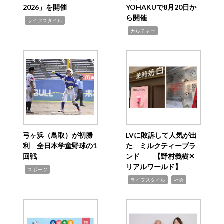
2026」を開催
YOHAKUで8月20日か
ら開催
,
ライフスタイル
,
カルチャー
弓ヶ浜（鳥取）が初勝
LVに敗訴して人気が出
利 全日本学童野球の1
た ミルクティーブラ
回戦
ンド 【野村義樹✕
リアルワールド】
,
スポーツ
,
,
ライフスタイル
社会