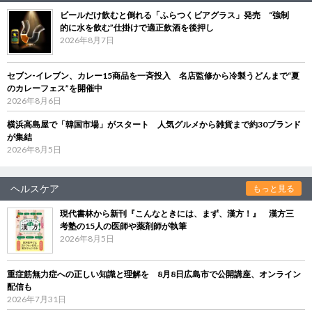
ビールだけ飲むと倒れる「ふらつくビアグラス」発売 “強制
的に水を飲む”仕掛けで適正飲酒を後押し
2026年8月7日
セブン‐イレブン、カレー15商品を一斉投入 名店監修から冷製うどんまで“夏
のカレーフェス”を開催中
2026年8月6日
横浜高島屋で「韓国市場」がスタート 人気グルメから雑貨まで約30ブランド
が集結
2026年8月5日
ヘルスケア
もっと見る
現代書林から新刊『こんなときには、まず、漢方！』 漢方三
考塾の15人の医師や薬剤師が執筆
2026年8月5日
重症筋無力症への正しい知識と理解を 8月8日広島市で公開講座、オンライン
配信も
2026年7月31日