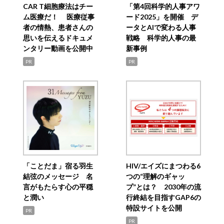
CAR T細胞療法はチー
「第4回科学的人事アワ
ム医療だ！ 医療従事
ード2025」を開催 デ
者の情熱、患者さんの
ータとAIで変わる人事
思いを伝えるドキュメ
戦略 科学的人事の最
ンタリー動画を公開中
新事例
PR
PR
「ことだま」宿る羽生
HIV/エイズにまつわる6
結弦のメッセージ 名
つの“理解のギャッ
言がもたらす心の平穏
プ”とは？ 2030年の流
と潤い
行終結を目指すGAP6の
特設サイトを公開
PR
PR