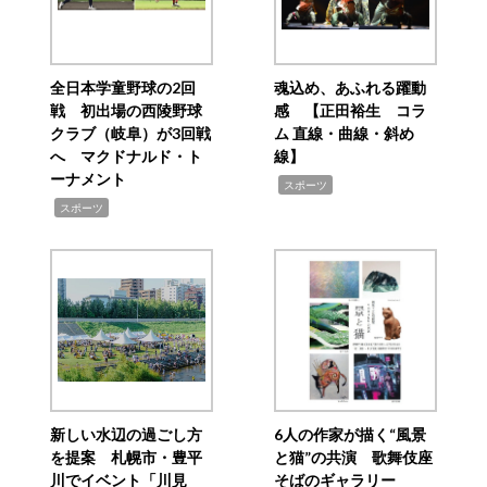
全日本学童野球の2回
魂込め、あふれる躍動
戦 初出場の西陵野球
感 【正田裕生 コラ
クラブ（岐阜）が3回戦
ム 直線・曲線・斜め
へ マクドナルド・ト
線】
ーナメント
,
スポーツ
,
スポーツ
新しい水辺の過ごし方
6人の作家が描く“風景
を提案 札幌市・豊平
と猫”の共演 歌舞伎座
川でイベント「川見
そばのギャラリー