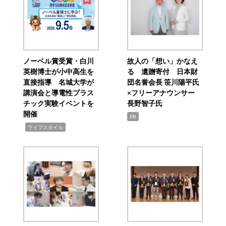
ノーベル賞受賞・白川
故人の「想い」かなえ
英樹博士が小中高生を
る 遺贈寄付 日本財
直接指導 名城大学が
団名誉会長 笹川陽平氏
講演会と導電性プラス
×フリーアナウンサー
チック実験イベントを
長野智子氏
開催
PR
,
ライフスタイル