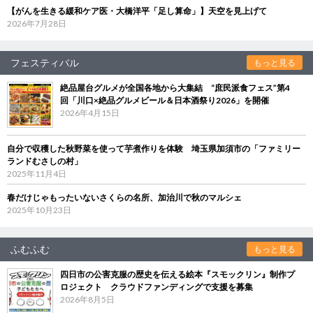
【がんを生きる緩和ケア医・大橋洋平「足し算命」】天空を見上げて
2026年7月28日
フェスティバル
もっと見る
絶品屋台グルメが全国各地から大集結 “庶民派食フェス”第4
回「川口×絶品グルメビール＆日本酒祭り2026」を開催
2026年4月15日
自分で収穫した秋野菜を使って芋煮作りを体験 埼玉県加須市の「ファミリー
ランドむさしの村」
2025年11月4日
春だけじゃもったいないさくらの名所、加治川で秋のマルシェ
2025年10月23日
ふむふむ
もっと見る
四日市の公害克服の歴史を伝える絵本『スモックリン』制作プ
ロジェクト クラウドファンディングで支援を募集
2026年8月5日