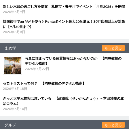
新しい水辺の過ごし方を提案 札幌市・豊平川でイベント「川見2026」を開催
2026年8月9日
韓国旅行でau PAYを使うとPontaポイント最大20％還元！30万店舗以上が対象
に【9月30日まで】
2026年8月8日
まめ学
もっと見る
写真に埋まっている位置情報はおっかないのか 【岡嶋教授の
デジタル指南】
2026年7月22日
ゼロトラストって何？ 【岡嶋教授のデジタル指南】
2026年6月18日
きっと大平元首相は泣いている 【政眼鏡（せいがんきょう）－本田雅俊の政
治コラム】
2026年6月10日
グルメ
もっと見る