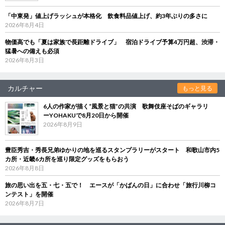
「中東発」値上げラッシュが本格化 飲食料品値上げ、約3年ぶりの多さに
2026年8月4日
物価高でも「夏は家族で長距離ドライブ」 宿泊ドライブ予算4万円超、渋滞・
猛暑への備えも必須
2026年8月3日
カルチャー
もっと見る
6人の作家が描く“風景と猫”の共演 歌舞伎座そばのギャラリ
ーYOHAKUで8月20日から開催
2026年8月9日
豊臣秀吉・秀長兄弟ゆかりの地を巡るスタンプラリーがスタート 和歌山市内5
カ所・近畿6カ所を巡り限定グッズをもらおう
2026年8月8日
旅の思い出を五・七・五で！ エースが「かばんの日」に合わせ「旅行川柳コ
ンテスト」を開催
2026年8月7日