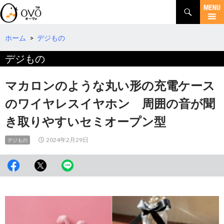
検
索
コ
ン
テ
ホーム
>
デジもの
ン
デジもの
ツ
へ
移
マカロンのような丸い形の充電ケース
動
のワイヤレスイヤホン 周囲の音が聞
き取りやすいセミオープン型
2024年2月29日
デジもの