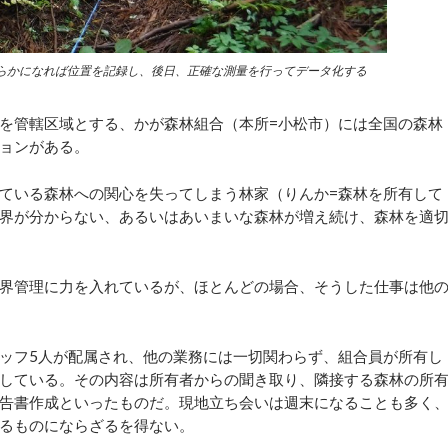
らかになれば位置を記録し、後日、正確な測量を行ってデータ化する
を管轄区域とする、かが森林組合（本所=小松市）には全国の森林
ョンがある。
ている森林への関心を失ってしまう林家（りんか=森林を所有して
界が分からない、あるいはあいまいな森林が増え続け、森林を適
界管理に力を入れているが、ほとんどの場合、そうした仕事は他
ッフ5人が配属され、他の業務には一切関わらず、組合員が所有し
している。その内容は所有者からの聞き取り、隣接する森林の所
告書作成といったものだ。現地立ち会いは週末になることも多く
るものにならざるを得ない。