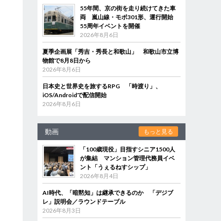
55年間、京の街を走り続けてきた車
両 嵐山線・モボ301形、運行開始
55周年イベントを開催
2026年8月6日
夏季企画展「秀吉・秀長と和歌山」 和歌山市立博
物館で8月8日から
2026年8月6日
日本史と世界史を旅するRPG 「時渡り」、
iOS/Androidで配信開始
2026年8月6日
動画
もっと見る
「100歳現役」目指すシニア1500人
が集結 マンション管理代務員イベ
ント「うぇるねすシップ」
2026年8月4日
AI時代、「暗黙知」は継承できるのか 「デジブ
レ」説明会／ラウンドテーブル
2026年8月3日