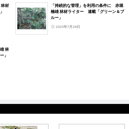
 林材
「持続的な管理」を利用の条件に 赤堀
」
楠雄 林材ライター 連載「グリーン＆ブ
ルー」
2025年7月28日
雄 林
ー」