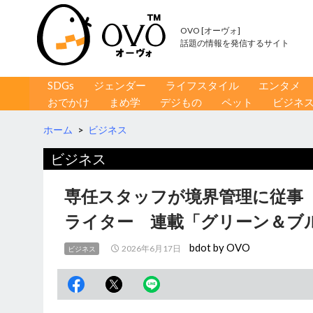
OVO [オーヴォ]
話題の情報を発信するサイト
コンテンツへ移動
検
SDGs
ジェンダー
ライフスタイル
エンタメ
索
おでかけ
まめ学
デジもの
ペット
ビジネ
ホーム
>
ビジネス
ビジネス
専任スタッフが境界管理に従事 
ライター 連載「グリーン＆ブ
bdot by OVO
2026年6月17日
ビジネス