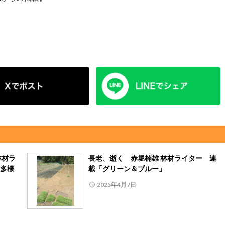
林材ラ
長老、逝く 赤堀楠雄 林材ライター 連
多様
載「グリーン＆ブルー」
2025年4月7日