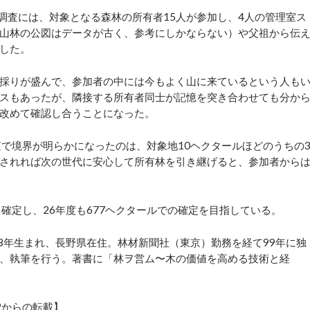
調査には、対象となる森林の所有者15人が参加し、4人の管理室ス
山林の公図はデータが古く、参考にしかならない）や父祖から伝
した。
採りが盛んで、参加者の中には今もよく山に来ているという人も
スもあったが、隣接する所有者同士が記憶を突き合わせても分か
改めて確認し合うことになった。
で境界が明らかになったのは、対象地10ヘクタールほどのうちの
されれば次の世代に安心して所有林を引き継げると、参加者から
を確定し、26年度も677ヘクタールでの確定を目指している。
3年生まれ、長野県在住。林材新聞社（東京）勤務を経て99年に独
、執筆を行う。著書に「林ヲ営ム〜木の価値を高める技術と経
22からの転載】