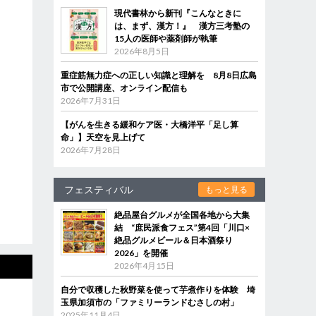
現代書林から新刊『こんなときに
は、まず、漢方！』 漢方三考塾の
15人の医師や薬剤師が執筆
2026年8月5日
重症筋無力症への正しい知識と理解を 8月8日広島
市で公開講座、オンライン配信も
2026年7月31日
【がんを生きる緩和ケア医・大橋洋平「足し算
命」】天空を見上げて
2026年7月28日
フェスティバル
もっと見る
絶品屋台グルメが全国各地から大集
結 “庶民派食フェス”第4回「川口×
絶品グルメビール＆日本酒祭り
2026」を開催
2026年4月15日
自分で収穫した秋野菜を使って芋煮作りを体験 埼
玉県加須市の「ファミリーランドむさしの村」
2025年11月4日