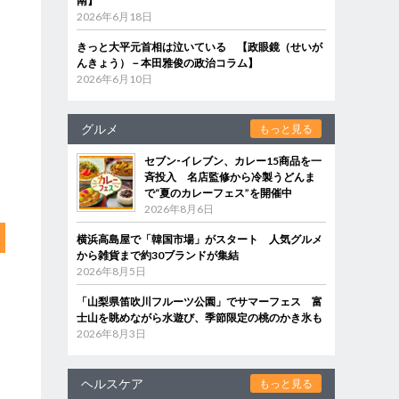
南】
2026年6月18日
きっと大平元首相は泣いている 【政眼鏡（せいが
んきょう）－本田雅俊の政治コラム】
2026年6月10日
グルメ
もっと見る
セブン‐イレブン、カレー15商品を一
斉投入 名店監修から冷製うどんま
で“夏のカレーフェス”を開催中
2026年8月6日
横浜高島屋で「韓国市場」がスタート 人気グルメ
から雑貨まで約30ブランドが集結
2026年8月5日
「山梨県笛吹川フルーツ公園」でサマーフェス 富
士山を眺めながら水遊び、季節限定の桃のかき氷も
2026年8月3日
ヘルスケア
もっと見る