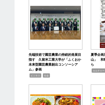
先端技術で園芸農業の持続的発展目
夏季企画
指す 久留米工業大学が「ふくおか
山」 和
未来型園芸農業創出コンソーシア
ら
ム」参画
,
カルチャー
,
,
ビジネス
社会