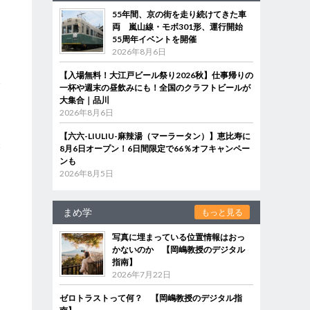
55年間、京の街を走り続けてきた車
両 嵐山線・モボ301形、運行開始
え
55周年イベントを開催
2026年8月6日
【入場無料！大江戸ビール祭り2026秋】仕事帰りの
い
一杯や週末の昼飲みにも！全国のクラフトビールが
ら
大集合｜品川
2026年8月6日
【六六-LIULIU-麻辣湯（マーラータン）】恵比寿に
3
8月6日オープン！6日間限定で66％オフキャンペー
は
ンも
2026年8月5日
まめ学
もっと見る
写真に埋まっている位置情報はおっ
かないのか 【岡嶋教授のデジタル
指南】
2026年7月22日
ゼロトラストって何？ 【岡嶋教授のデジタル指