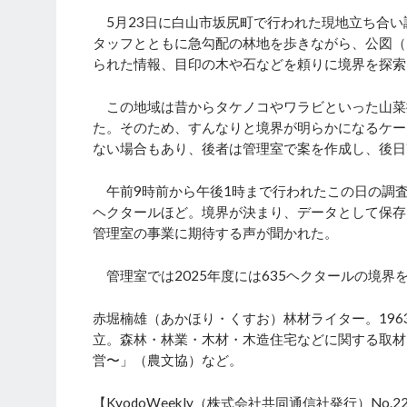
5月23日に白山市坂尻町で行われた現地立ち合い
タッフとともに急勾配の林地を歩きながら、公図（
られた情報、目印の木や石などを頼りに境界を探索
この地域は昔からタケノコやワラビといった山菜
た。そのため、すんなりと境界が明らかになるケー
ない場合もあり、後者は管理室で案を作成し、後日
午前9時前から午後1時まで行われたこの日の調査
ヘクタールほど。境界が決まり、データとして保存
管理室の事業に期待する声が聞かれた。
管理室では2025年度には635ヘクタールの境界
赤堀楠雄（あかほり・くすお）林材ライター。196
立。森林・林業・木材・木造住宅などに関する取材
営〜」（農文協）など。
【KyodoWeekly（株式会社共同通信社発行）No.