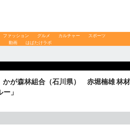
ファッション
グルメ
カルチャー
スポーツ
ス
動画
はばたけラボ
かが森林組合（石川県） 赤堀楠雄 林
ルー」