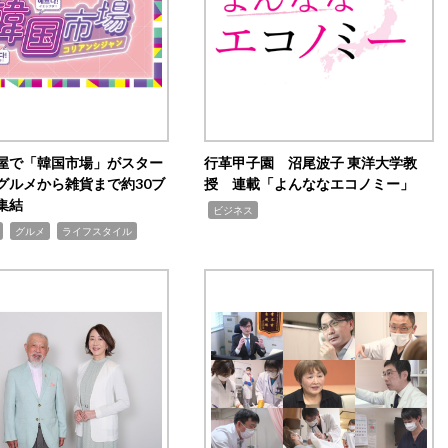
屋で「韓国市場」がスター
行革甲子園 沼尾波子 東洋大学教
グルメから雑貨まで約30ブ
授 連載「よんななエコノミー」
集結
,
ビジネス
,
,
グルメ
ライフスタイル