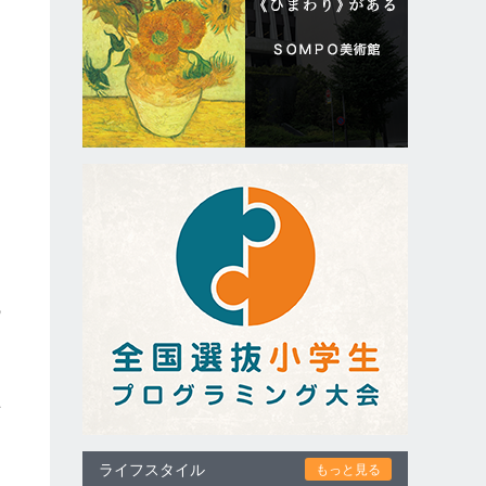
切
の
有
、
ライフスタイル
もっと見る