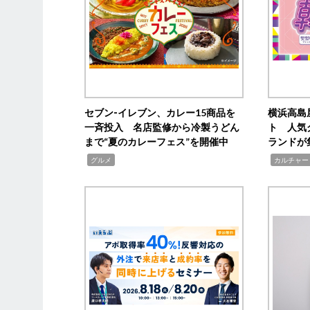
セブン‐イレブン、カレー15商品を
横浜高島
一斉投入 名店監修から冷製うどん
ト 人気
まで“夏のカレーフェス”を開催中
ランドが
,
,
グルメ
カルチャー