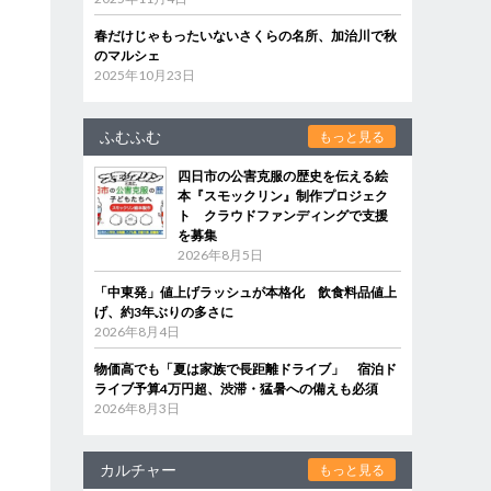
春だけじゃもったいないさくらの名所、加治川で秋
のマルシェ
2025年10月23日
ふむふむ
もっと見る
四日市の公害克服の歴史を伝える絵
本『スモックリン』制作プロジェク
ト クラウドファンディングで支援
を募集
2026年8月5日
「中東発」値上げラッシュが本格化 飲食料品値上
げ、約3年ぶりの多さに
2026年8月4日
物価高でも「夏は家族で長距離ドライブ」 宿泊ド
ライブ予算4万円超、渋滞・猛暑への備えも必須
2026年8月3日
カルチャー
もっと見る