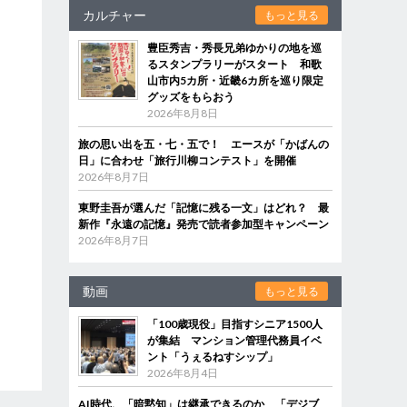
カルチャー
もっと見る
豊臣秀吉・秀長兄弟ゆかりの地を巡
るスタンプラリーがスタート 和歌
山市内5カ所・近畿6カ所を巡り限定
グッズをもらおう
2026年8月8日
旅の思い出を五・七・五で！ エースが「かばんの
日」に合わせ「旅行川柳コンテスト」を開催
2026年8月7日
東野圭吾が選んだ「記憶に残る一文」はどれ？ 最
新作『永遠の記憶』発売で読者参加型キャンペーン
2026年8月7日
動画
もっと見る
「100歳現役」目指すシニア1500人
が集結 マンション管理代務員イベ
ント「うぇるねすシップ」
2026年8月4日
AI時代、「暗黙知」は継承できるのか 「デジブ