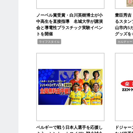
ノーベル賞受賞・白川英樹博士が小
豊臣秀吉
中高生を直接指導 名城大学が講演
るスタン
会と導電性プラスチック実験イベン
山市内5
トを開催
グッズを
,
,
ライフスタイル
カルチャー
ベルギーで戦う日本人選手を応援し
ドジャー