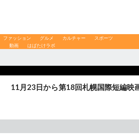
ファッション
グルメ
カルチャー
スポーツ
ス
動画
はばたけラボ
 11月23日から第18回札幌国際短編映