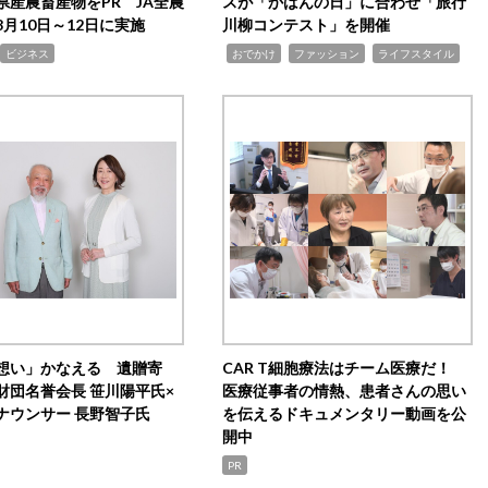
県産農畜産物をPR JA全農
スが「かばんの日」に合わせ「旅行
月10日～12日に実施
川柳コンテスト」を開催
,
,
,
ビジネス
おでかけ
ファッション
ライフスタイル
想い」かなえる 遺贈寄
CAR T細胞療法はチーム医療だ！
財団名誉会長 笹川陽平氏×
医療従事者の情熱、患者さんの思い
ナウンサー 長野智子氏
を伝えるドキュメンタリー動画を公
開中
PR