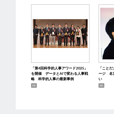
「第4回科学的人事アワード2025」
「ことだ
を開催 データとAIで変わる人事戦
ージ 名
略 科学的人事の最新事例
い
PR
PR