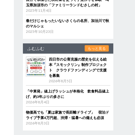
玉県加須市の「ファミリーランドむさしの村」
2025年11月4日
春だけじゃもったいないさくらの名所、加治川で秋
のマルシェ
2025年10月23日
ふむふむ
もっと見る
四日市の公害克服の歴史を伝える絵
本『スモックリン』制作プロジェク
ト クラウドファンディングで支援
を募集
2026年8月5日
「中東発」値上げラッシュが本格化 飲食料品値上
げ、約3年ぶりの多さに
2026年8月4日
物価高でも「夏は家族で長距離ドライブ」 宿泊ド
ライブ予算4万円超、渋滞・猛暑への備えも必須
2026年8月3日