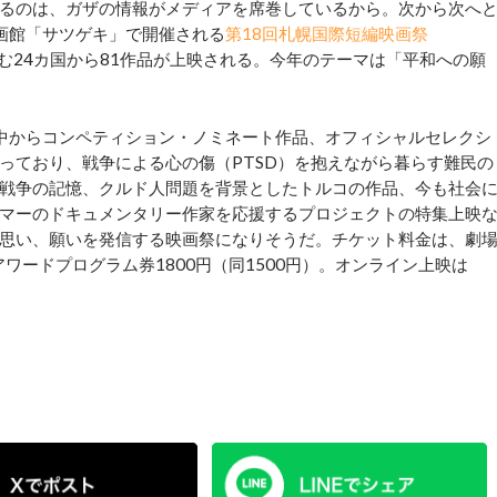
るのは、ガザの情報がメディアを席巻しているから。次から次へ
映画館「サツゲキ」で開催される
第18回札幌国際短編映画祭
含む24カ国から81作品が上映される。今年のテーマは「平和への願
の中からコンペティション・ノミネート作品、オフィシャルセレクシ
っており、戦争による心の傷（PTSD）を抱えながら暮らす難民の
戦争の記憶、クルド人問題を背景としたトルコの作品、今も社会
マーのドキュメンタリー作家を応援するプロジェクトの特集上映
思い、願いを発信する映画祭になりそうだ。チケット料金は、劇
アワードプログラム券1800円（同1500円）。オンライン上映は