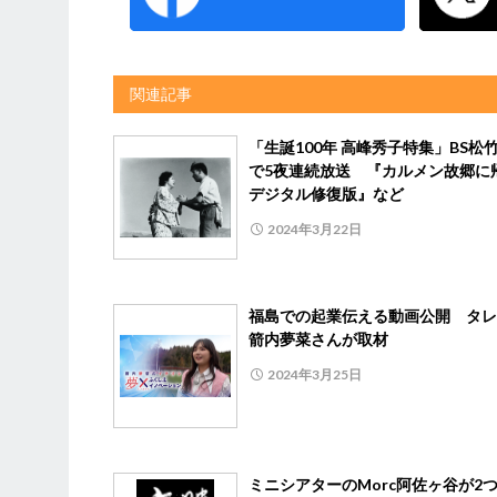
関連記事
「生誕100年 高峰秀子特集」BS松
で5夜連続放送 『カルメン故郷
デジタル修復版』など
2024年3月22日
福島での起業伝える動画公開 タレ
箭内夢菜さんが取材
2024年3月25日
ミニシアターのMorc阿佐ヶ谷が2