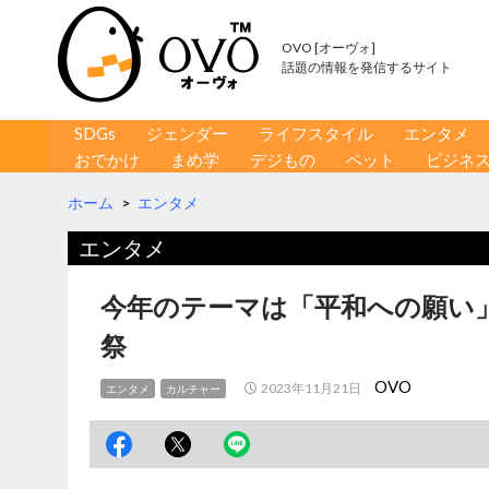
OVO [オーヴォ]
話題の情報を発信するサイト
コンテンツへ移動
検
SDGs
ジェンダー
ライフスタイル
エンタメ
索
おでかけ
まめ学
デジもの
ペット
ビジネ
ホーム
>
エンタメ
エンタメ
今年のテーマは「平和への願い」
祭
OVO
2023年11月21日
エンタメ
カルチャー