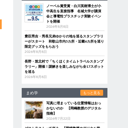
ノーベル賞受賞・白川英樹博士が小
中高生を直接指導 名城大学が講演
会と導電性プラスチック実験イベン
トを開催
2026年8月8日
豊臣秀吉・秀長兄弟ゆかりの地を巡るスタンプラリ
ーがスタート 和歌山市内5カ所・近畿6カ所を巡り
限定グッズをもらおう
2026年8月8日
長野・筑北村で「ちくほくタイムトラベルスタンプ
ラリー」開催！謎解きを楽しみながら全17スポット
を巡る
2026年8月8日
まめ学
もっと見る
写真に埋まっている位置情報はおっ
かないのか 【岡嶋教授のデジタル
指南】
2026年7月22日