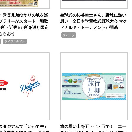
・秀長兄弟ゆかりの地を巡
始球式の杉谷拳士さん、野球に熱い
プラリーがスタート 和歌
思い 全日本学童軟式野球大会 マク
カ所・近畿6カ所を巡り限定
ドナルド・トーナメントが開幕
もらおう
,
スポーツ
,
ライフスタイル
スタジアムで「いわて牛」
旅の思い出を五・七・五で！ エー