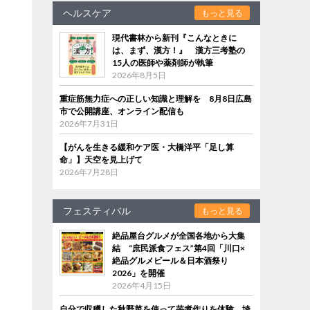
ヘルスケア
もっと見る
現代書林から新刊『こんなときに
は、まず、漢方！』 漢方三考塾の
15人の医師や薬剤師が執筆
2026年8月5日
重症筋無力症への正しい知識と理解を 8月8日広島
市で公開講座、オンライン配信も
2026年7月31日
【がんを生きる緩和ケア医・大橋洋平「足し算
命」】天空を見上げて
2026年7月28日
フェスティバル
もっと見る
絶品屋台グルメが全国各地から大集
結 “庶民派食フェス”第4回「川口×
絶品グルメビール＆日本酒祭り
2026」を開催
2026年4月15日
自分で収穫した秋野菜を使って芋煮作りを体験 埼