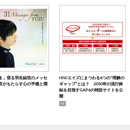
ま」宿る羽生結弦のメッセ
HIV/エイズにまつわる6つの“理解の
言がもたらす心の平穏と潤
ギャップ”とは？ 2030年の流行終
結を目指すGAP6の特設サイトを公
開
PR