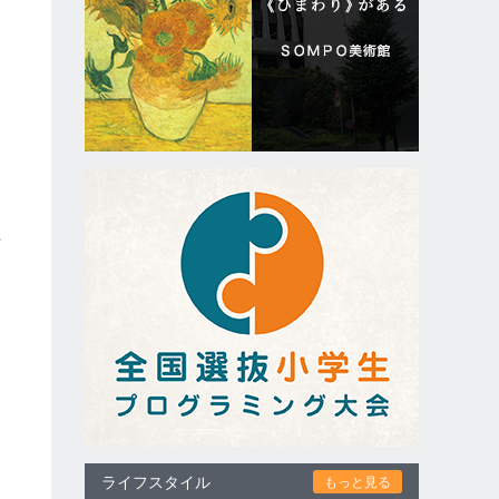
と
に
な
場
ライフスタイル
もっと見る