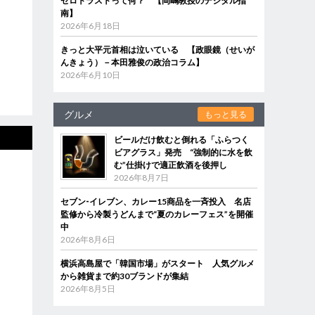
ゼロトラストって何？ 【岡嶋教授のデジタル指
南】
2026年6月18日
きっと大平元首相は泣いている 【政眼鏡（せいが
んきょう）－本田雅俊の政治コラム】
2026年6月10日
グルメ
もっと見る
ビールだけ飲むと倒れる「ふらつく
ビアグラス」発売 “強制的に水を飲
む”仕掛けで適正飲酒を後押し
2026年8月7日
セブン‐イレブン、カレー15商品を一斉投入 名店
監修から冷製うどんまで“夏のカレーフェス”を開催
中
2026年8月6日
横浜高島屋で「韓国市場」がスタート 人気グルメ
から雑貨まで約30ブランドが集結
2026年8月5日