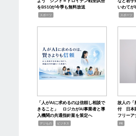
よう シント＝トロイデン戦全試合
など岩手
をBS10が今季も無料放送
いわてが8
,
,
,
スポーツ
スポーツ
「人がAIに求めるのは信頼し相談で
故人の「
きること」 ロジカがAI事業者と導
付 日本
入機関の共通指針案を策定へ
フリーア
,
,
デジもの
ビジネス
PR