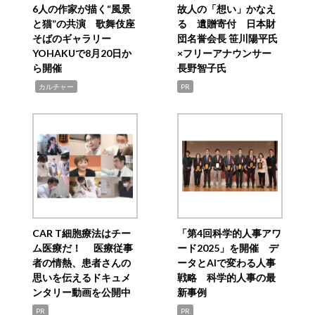
6人の作家が描く“風景
故人の「想い」かなえ
と猫”の共演 歌舞伎座
る 遺贈寄付 日本財
そばのギャラリー
団名誉会長 笹川陽平氏
YOHAKUで8月20日か
×フリーアナウンサー
ら開催
長野智子氏
,
カルチャー
PR
CAR T細胞療法はチー
「第4回科学的人事アワ
ム医療だ！ 医療従事
ード2025」を開催 デ
者の情熱、患者さんの
ータとAIで変わる人事
思いを伝えるドキュメ
戦略 科学的人事の最
ンタリー動画を公開中
新事例
PR
PR