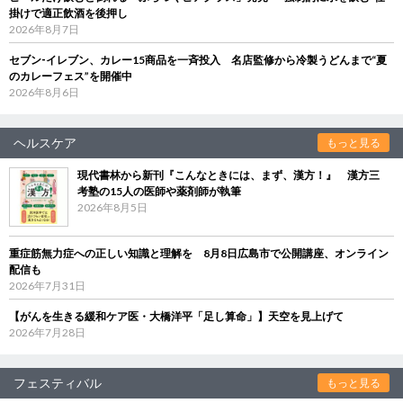
掛けで適正飲酒を後押し
2026年8月7日
セブン‐イレブン、カレー15商品を一斉投入 名店監修から冷製うどんまで“夏
のカレーフェス”を開催中
2026年8月6日
ヘルスケア
もっと見る
現代書林から新刊『こんなときには、まず、漢方！』 漢方三
考塾の15人の医師や薬剤師が執筆
2026年8月5日
重症筋無力症への正しい知識と理解を 8月8日広島市で公開講座、オンライン
配信も
2026年7月31日
【がんを生きる緩和ケア医・大橋洋平「足し算命」】天空を見上げて
2026年7月28日
フェスティバル
もっと見る