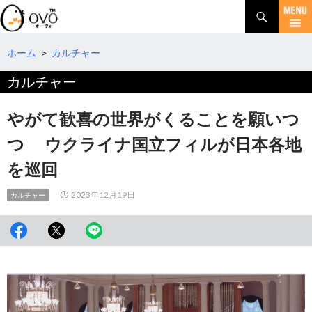
検
索
コ
ン
テ
ホーム
>
カルチャー
ン
カルチャー
ツ
へ
移
やがて歓喜の世界がくることを願いつ
動
つ ウクライナ国立フィルが日本各地
を巡回
2023年12月19日
カルチャー