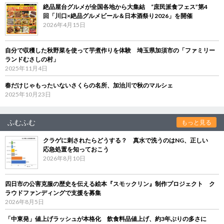
絶品屋台グルメが全国各地から大集結 “庶民派食フェス”第4
回「川口×絶品グルメビール＆日本酒祭り2026」を開催
2026年4月15日
自分で収穫した秋野菜を使って芋煮作りを体験 埼玉県加須市の「ファミリー
ランドむさしの村」
2025年11月4日
春だけじゃもったいないさくらの名所、加治川で秋のマルシェ
2025年10月23日
ふむふむ
もっと見る
クラゲに刺されたらどうする？ 真水で洗うのはNG、正しい
応急処置を知っておこう
2026年8月10日
四日市の公害克服の歴史を伝える絵本『スモックリン』制作プロジェクト ク
ラウドファンディングで支援を募集
2026年8月5日
「中東発」値上げラッシュが本格化 飲食料品値上げ、約3年ぶりの多さに