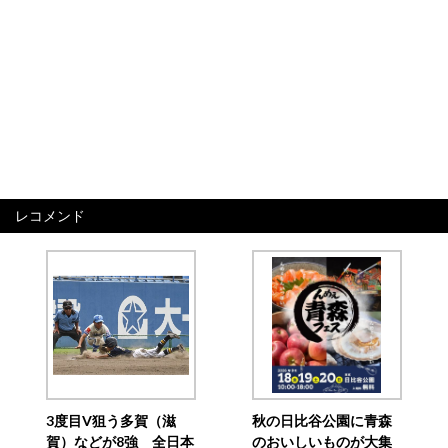
レコメンド
3度目V狙う多賀（滋
秋の日比谷公園に青森
賀）などが8強 全日本
のおいしいものが大集