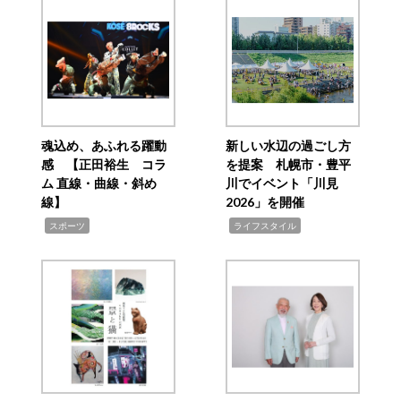
魂込め、あふれる躍動
新しい水辺の過ごし方
感 【正田裕生 コラ
を提案 札幌市・豊平
ム 直線・曲線・斜め
川でイベント「川見
線】
2026」を開催
,
,
スポーツ
ライフスタイル