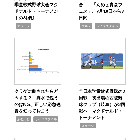
学童軟式野球大会マク
合 「んめぇ青森フ
ドナルド・トーナメン
ェス」、9月18日から3
トの3回戦
日間
,
,
,
スポーツ
グルメ
ライフスタイル
クラゲに刺されたらど
全日本学童軟式野球の2
うする？ 真水で洗う
回戦 初出場の西陵野
のはNG、正しい応急処
球クラブ（岐阜）が3回
置を知っておこう
戦へ マクドナルド・
トーナメント
,
,
ふむふむ
ライフスタイル
,
スポーツ