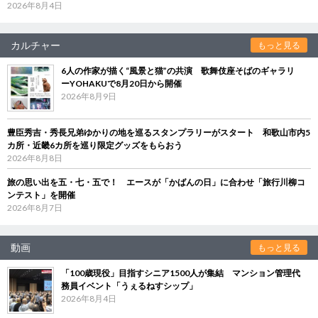
2026年8月4日
カルチャー
もっと見る
6人の作家が描く“風景と猫”の共演 歌舞伎座そばのギャラリ
ーYOHAKUで8月20日から開催
2026年8月9日
豊臣秀吉・秀長兄弟ゆかりの地を巡るスタンプラリーがスタート 和歌山市内5
カ所・近畿6カ所を巡り限定グッズをもらおう
2026年8月8日
旅の思い出を五・七・五で！ エースが「かばんの日」に合わせ「旅行川柳コ
ンテスト」を開催
2026年8月7日
動画
もっと見る
「100歳現役」目指すシニア1500人が集結 マンション管理代
務員イベント「うぇるねすシップ」
2026年8月4日