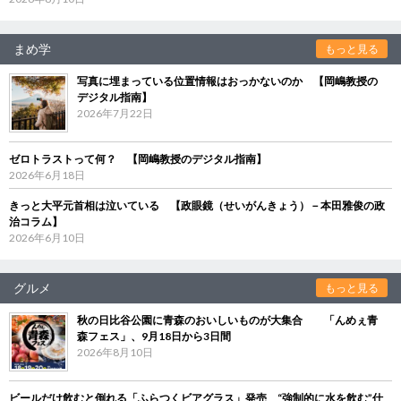
まめ学
もっと見る
写真に埋まっている位置情報はおっかないのか 【岡嶋教授の
デジタル指南】
2026年7月22日
ゼロトラストって何？ 【岡嶋教授のデジタル指南】
2026年6月18日
きっと大平元首相は泣いている 【政眼鏡（せいがんきょう）－本田雅俊の政
治コラム】
2026年6月10日
グルメ
もっと見る
秋の日比谷公園に青森のおいしいものが大集合 「んめぇ青
森フェス」、9月18日から3日間
2026年8月10日
ビールだけ飲むと倒れる「ふらつくビアグラス」発売 “強制的に水を飲む”仕