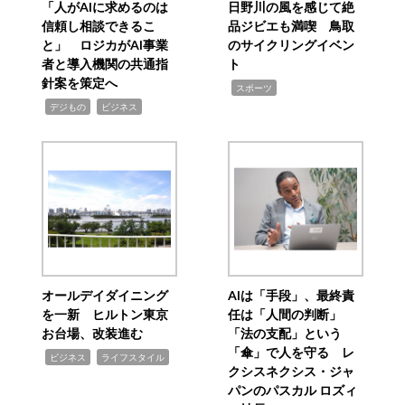
「人がAIに求めるのは
日野川の風を感じて絶
信頼し相談できるこ
品ジビエも満喫 鳥取
と」 ロジカがAI事業
のサイクリングイベン
者と導入機関の共通指
ト
針案を策定へ
,
スポーツ
,
,
デジもの
ビジネス
オールデイダイニング
AIは「手段」、最終責
を一新 ヒルトン東京
任は「人間の判断」
お台場、改装進む
「法の支配」という
「傘」で人を守る レ
,
,
ビジネス
ライフスタイル
クシスネクシス・ジャ
パンのパスカル ロズィ