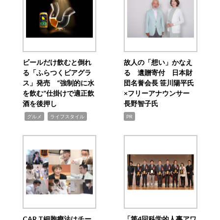
ビールだけ飲むと倒れ
故人の「想い」かなえ
る「ふらつくビアグラ
る 遺贈寄付 日本財
ス」発売 “強制的に水
団名誉会長 笹川陽平氏
を飲む”仕掛けで適正飲
×フリーアナウンサー
酒を後押し
長野智子氏
,
,
グルメ
ライフスタイル
PR
CAR T細胞療法はチー
「第4回科学的人事アワ