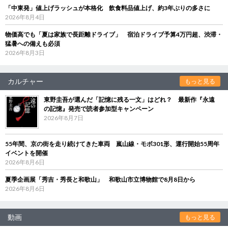
「中東発」値上げラッシュが本格化 飲食料品値上げ、約3年ぶりの多さに
2026年8月4日
物価高でも「夏は家族で長距離ドライブ」 宿泊ドライブ予算4万円超、渋滞・
猛暑への備えも必須
2026年8月3日
カルチャー
もっと見る
東野圭吾が選んだ「記憶に残る一文」はどれ？ 最新作『永遠
の記憶』発売で読者参加型キャンペーン
2026年8月7日
55年間、京の街を走り続けてきた車両 嵐山線・モボ301形、運行開始55周年
イベントを開催
2026年8月6日
夏季企画展「秀吉・秀長と和歌山」 和歌山市立博物館で8月8日から
2026年8月6日
動画
もっと見る