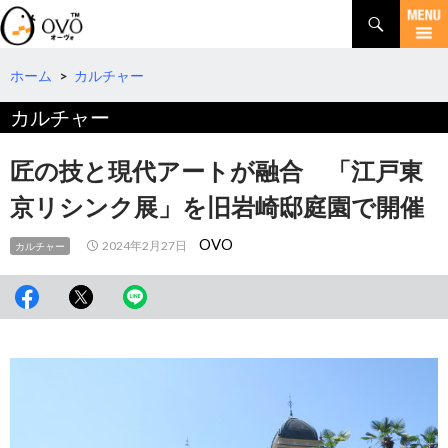
検
索
コ
ン
テ
ホーム
>
カルチャー
ン
カルチャー
ツ
へ
移
匠の技と現代アートが融合 「江戸東
動
京リシンク展」を旧岩崎邸庭園で開催
OVO
2024年2月27日
カルチャー