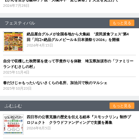
2026年7月28日
フェスティバル
もっと見る
絶品屋台グルメが全国各地から大集結 “庶民派食フェス”第4
回「川口×絶品グルメビール＆日本酒祭り2026」を開催
2026年4月15日
自分で収穫した秋野菜を使って芋煮作りを体験 埼玉県加須市の「ファミリー
ランドむさしの村」
2025年11月4日
春だけじゃもったいないさくらの名所、加治川で秋のマルシェ
2025年10月23日
ふむふむ
もっと見る
四日市の公害克服の歴史を伝える絵本『スモックリン』制作プ
ロジェクト クラウドファンディングで支援を募集
2026年8月5日