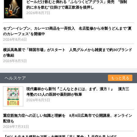
ビールだけ飲むと倒れる「ふらつくビアグラス」発売 “強制
的に水を飲む”仕掛けで適正飲酒を後押し
2026年8月7日
セブン‐イレブン、カレー15商品を一斉投入 名店監修から冷製うどんまで“夏
のカレーフェス”を開催中
2026年8月6日
横浜高島屋で「韓国市場」がスタート 人気グルメから雑貨まで約30ブランド
が集結
2026年8月5日
ヘルスケア
もっと見る
現代書林から新刊『こんなときには、まず、漢方！』 漢方三
考塾の15人の医師や薬剤師が執筆
2026年8月5日
重症筋無力症への正しい知識と理解を 8月8日広島市で公開講座、オンライン
配信も
2026年7月31日
【がんを生きる緩和ケア医・大橋洋平「足し算命」】天空を見上げて