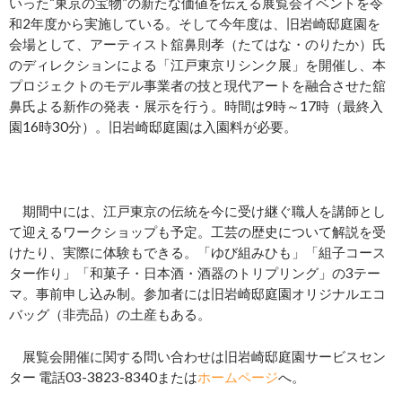
いった“東京の宝物”の新たな価値を伝える展覧会イベントを令
和2年度から実施している。そして今年度は、旧岩崎邸庭園を
会場として、アーティスト舘鼻則孝（たてはな・のりたか）氏
のディレクションによる「江戸東京リシンク展」を開催し、本
プロジェクトのモデル事業者の技と現代アートを融合させた舘
鼻氏よる新作の発表・展示を行う。時間は9時～17時（最終入
園16時30分）。旧岩崎邸庭園は入園料が必要。
期間中には、江戸東京の伝統を今に受け継ぐ職人を講師とし
て迎えるワークショップも予定。工芸の歴史について解説を受
けたり、実際に体験もできる。「ゆび組みひも」「組子コース
ター作り」「和菓子・日本酒・酒器のトリプリング」の3テー
マ。事前申し込み制。参加者には旧岩崎邸庭園オリジナルエコ
バッグ（非売品）の土産もある。
展覧会開催に関する問い合わせは旧岩崎邸庭園サービスセン
ター 電話03-3823-8340または
ホームページ
へ。