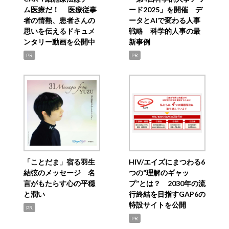
ム医療だ！ 医療従事
ード2025」を開催 デ
者の情熱、患者さんの
ータとAIで変わる人事
思いを伝えるドキュメ
戦略 科学的人事の最
ンタリー動画を公開中
新事例
PR
PR
「ことだま」宿る羽生
HIV/エイズにまつわる6
結弦のメッセージ 名
つの“理解のギャッ
言がもたらす心の平穏
プ”とは？ 2030年の流
と潤い
行終結を目指すGAP6の
特設サイトを公開
PR
PR