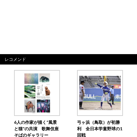
レコメンド
6人の作家が描く“風景
弓ヶ浜（鳥取）が初勝
と猫”の共演 歌舞伎座
利 全日本学童野球の1
そばのギャラリー
回戦