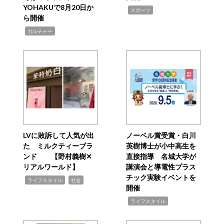
YOHAKUで8月20日か
,
スポーツ
ら開催
,
カルチャー
LVに敗訴して人気が出
ノーベル賞受賞・白川
た ミルクティーブラ
英樹博士が小中高生を
ンド 【野村義樹✕
直接指導 名城大学が
リアルワールド】
講演会と導電性プラス
チック実験イベントを
,
,
ライフスタイル
社会
開催
,
ライフスタイル