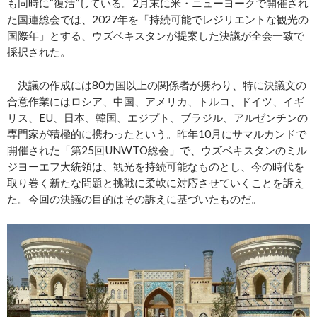
も同時に“復活”している。2月末に米・ニューヨークで開催され
た国連総会では、2027年を「持続可能でレジリエントな観光の
国際年」とする、ウズベキスタンが提案した決議が全会一致で
採択された。
決議の作成には80カ国以上の関係者が携わり、特に決議文の
合意作業にはロシア、中国、アメリカ、トルコ、ドイツ、イギ
リス、EU、日本、韓国、エジプト、ブラジル、アルゼンチンの
専門家が積極的に携わったという。昨年10月にサマルカンドで
開催された「第25回UNWTO総会」で、ウズベキスタンのミル
ジヨーエフ大統領は、観光を持続可能なものとし、今の時代を
取り巻く新たな問題と挑戦に柔軟に対応させていくことを訴え
た。今回の決議の目的はその訴えに基づいたものだ。