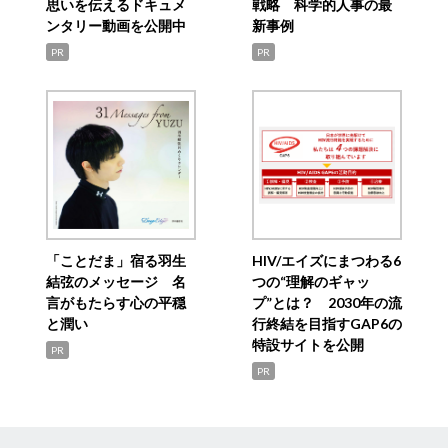
思いを伝えるドキュメ
戦略 科学的人事の最
ンタリー動画を公開中
新事例
PR
PR
「ことだま」宿る羽生
HIV/エイズにまつわる6
結弦のメッセージ 名
つの“理解のギャッ
言がもたらす心の平穏
プ”とは？ 2030年の流
と潤い
行終結を目指すGAP6の
特設サイトを公開
PR
PR