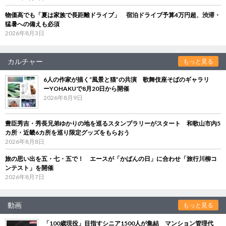
物価高でも「夏は家族で長距離ドライブ」 宿泊ドライブ予算4万円超、渋滞・
猛暑への備えも必須
2026年8月3日
カルチャー
もっと見る
6人の作家が描く“風景と猫”の共演 歌舞伎座そばのギャラリ
ーYOHAKUで8月20日から開催
2026年8月9日
豊臣秀吉・秀長兄弟ゆかりの地を巡るスタンプラリーがスタート 和歌山市内5
カ所・近畿6カ所を巡り限定グッズをもらおう
2026年8月8日
旅の思い出を五・七・五で！ エースが「かばんの日」に合わせ「旅行川柳コ
ンテスト」を開催
2026年8月7日
動画
もっと見る
「100歳現役」目指すシニア1500人が集結 マンション管理代