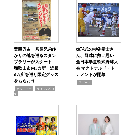
豊臣秀吉・秀長兄弟ゆ
始球式の杉谷拳士さ
かりの地を巡るスタン
ん、野球に熱い思い
プラリーがスタート
全日本学童軟式野球大
和歌山市内5カ所・近畿
会 マクドナルド・トー
6カ所を巡り限定グッズ
ナメントが開幕
をもらおう
,
スポーツ
,
,
カルチャー
ライフスタイ
ル