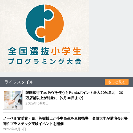
ライフスタイル
もっと見る
韓国旅行でau PAYを使うとPontaポイント最大20％還元！30
万店舗以上が対象に【9月30日まで】
2026年8月8日
ノーベル賞受賞・白川英樹博士が小中高生を直接指導 名城大学が講演会と導
電性プラスチック実験イベントを開催
2026年8月8日