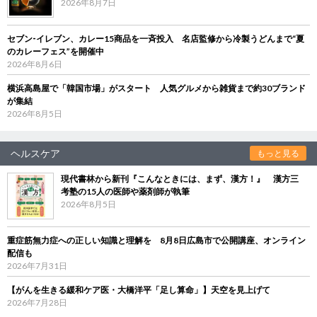
2026年8月7日
セブン‐イレブン、カレー15商品を一斉投入 名店監修から冷製うどんまで“夏
のカレーフェス”を開催中
2026年8月6日
横浜高島屋で「韓国市場」がスタート 人気グルメから雑貨まで約30ブランド
が集結
2026年8月5日
ヘルスケア
もっと見る
現代書林から新刊『こんなときには、まず、漢方！』 漢方三
考塾の15人の医師や薬剤師が執筆
2026年8月5日
重症筋無力症への正しい知識と理解を 8月8日広島市で公開講座、オンライン
配信も
2026年7月31日
【がんを生きる緩和ケア医・大橋洋平「足し算命」】天空を見上げて
2026年7月28日