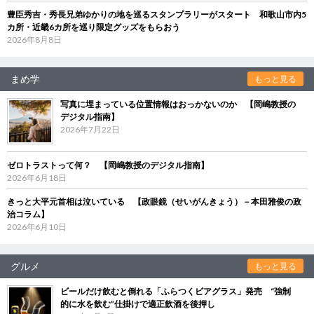
豊臣秀吉・秀長兄弟ゆかりの地を巡るスタンプラリーがスタート 和歌山市内5
カ所・近畿6カ所を巡り限定グッズをもらおう
2026年8月8日
まめ学
もっと見る
写真に埋まっている位置情報はおっかないのか 【岡嶋教授の
デジタル指南】
2026年7月22日
ゼロトラストって何？ 【岡嶋教授のデジタル指南】
2026年6月18日
きっと大平元首相は泣いている 【政眼鏡（せいがんきょう）－本田雅俊の政
治コラム】
2026年6月10日
グルメ
もっと見る
ビールだけ飲むと倒れる「ふらつくビアグラス」発売 “強制
的に水を飲む”仕掛けで適正飲酒を後押し