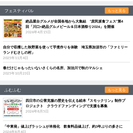
フェスティバル
もっと見る
絶品屋台グルメが全国各地から大集結 “庶民派食フェス”第4
回「川口×絶品グルメビール＆日本酒祭り2026」を開催
2026年4月15日
自分で収穫した秋野菜を使って芋煮作りを体験 埼玉県加須市の「ファミリー
ランドむさしの村」
2025年11月4日
春だけじゃもったいないさくらの名所、加治川で秋のマルシェ
2025年10月23日
ふむふむ
もっと見る
四日市の公害克服の歴史を伝える絵本『スモックリン』制作プ
ロジェクト クラウドファンディングで支援を募集
2026年8月5日
「中東発」値上げラッシュが本格化 飲食料品値上げ、約3年ぶりの多さに
2026年8月4日