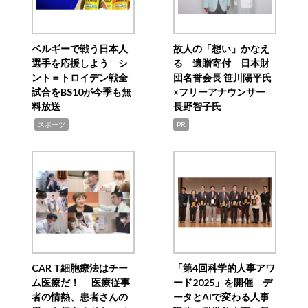
ベルギーで戦う日本人
故人の「想い」かなえ
選手を応援しよう シ
る 遺贈寄付 日本財
ント＝トロイデン戦全
団名誉会長 笹川陽平氏
試合をBS10が今季も無
×フリーアナウンサー
料放送
長野智子氏
,
スポーツ
PR
CAR T細胞療法はチー
「第4回科学的人事アワ
ム医療だ！ 医療従事
ード2025」を開催 デ
者の情熱、患者さんの
ータとAIで変わる人事