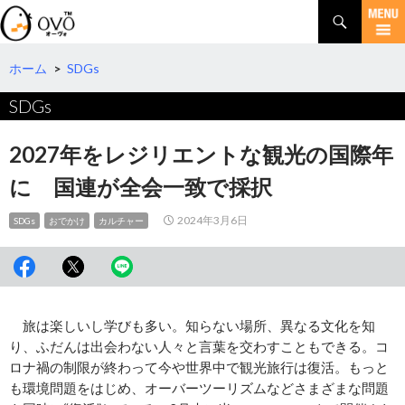
検
索
コ
ン
テ
ホーム
>
SDGs
ン
SDGs
ツ
へ
移
2027年をレジリエントな観光の国際年
動
に 国連が全会一致で採択
2024年3月6日
SDGs
おでかけ
カルチャー
旅は楽しいし学びも多い。知らない場所、異なる文化を知
り、ふだんは出会わない人々と言葉を交わすこともできる。コ
ロナ禍の制限が終わって今や世界中で観光旅行は復活。もっと
も環境問題をはじめ、オーバーツーリズムなどさまざまな問題