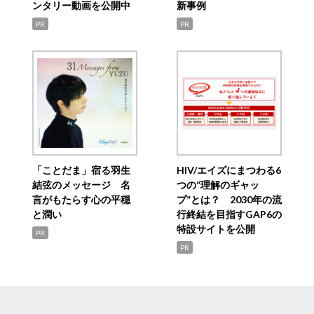
ンタリー動画を公開中
新事例
PR
PR
「ことだま」宿る羽生
HIV/エイズにまつわる6
結弦のメッセージ 名
つの“理解のギャッ
言がもたらす心の平穏
プ”とは？ 2030年の流
と潤い
行終結を目指すGAP6の
特設サイトを公開
PR
PR