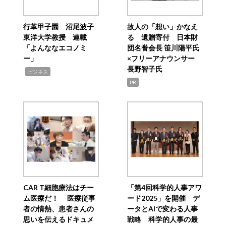
行革甲子園 沼尾波子
故人の「想い」かなえ
東洋大学教授 連載
る 遺贈寄付 日本財
「よんななエコノミ
団名誉会長 笹川陽平氏
ー」
×フリーアナウンサー
長野智子氏
,
ビジネス
PR
CAR T細胞療法はチー
「第4回科学的人事アワ
ム医療だ！ 医療従事
ード2025」を開催 デ
者の情熱、患者さんの
ータとAIで変わる人事
思いを伝えるドキュメ
戦略 科学的人事の最