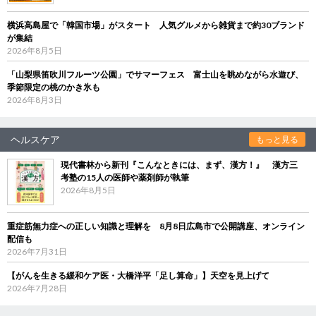
横浜高島屋で「韓国市場」がスタート 人気グルメから雑貨まで約30ブランド
が集結
2026年8月5日
「山梨県笛吹川フルーツ公園」でサマーフェス 富士山を眺めながら水遊び、
季節限定の桃のかき氷も
2026年8月3日
ヘルスケア
もっと見る
現代書林から新刊『こんなときには、まず、漢方！』 漢方三
考塾の15人の医師や薬剤師が執筆
2026年8月5日
重症筋無力症への正しい知識と理解を 8月8日広島市で公開講座、オンライン
配信も
2026年7月31日
【がんを生きる緩和ケア医・大橋洋平「足し算命」】天空を見上げて
2026年7月28日