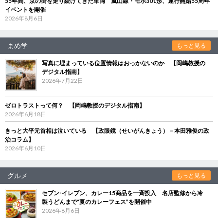
55年間、京の街を走り続けてきた車両 嵐山線・モボ301形、運行開始55周年
イベントを開催
2026年8月6日
まめ学
もっと見る
写真に埋まっている位置情報はおっかないのか 【岡嶋教授の
デジタル指南】
2026年7月22日
ゼロトラストって何？ 【岡嶋教授のデジタル指南】
2026年6月18日
きっと大平元首相は泣いている 【政眼鏡（せいがんきょう）－本田雅俊の政
治コラム】
2026年6月10日
グルメ
もっと見る
セブン‐イレブン、カレー15商品を一斉投入 名店監修から冷
製うどんまで“夏のカレーフェス”を開催中
2026年8月6日