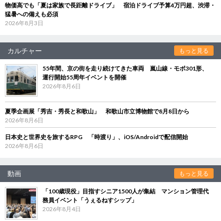
物価高でも「夏は家族で長距離ドライブ」 宿泊ドライブ予算4万円超、渋滞・
猛暑への備えも必須
2026年8月3日
カルチャー
もっと見る
55年間、京の街を走り続けてきた車両 嵐山線・モボ301形、
運行開始55周年イベントを開催
2026年8月6日
夏季企画展「秀吉・秀長と和歌山」 和歌山市立博物館で8月8日から
2026年8月6日
日本史と世界史を旅するRPG 「時渡り」、iOS/Androidで配信開始
2026年8月6日
動画
もっと見る
「100歳現役」目指すシニア1500人が集結 マンション管理代
務員イベント「うぇるねすシップ」
2026年8月4日