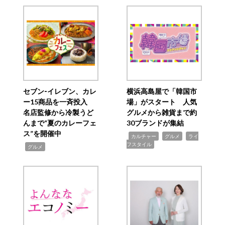
セブン‐イレブン、カレ
横浜高島屋で「韓国市
ー15商品を一斉投入
場」がスタート 人気
名店監修から冷製うど
グルメから雑貨まで約
んまで“夏のカレーフェ
30ブランドが集結
ス”を開催中
,
,
,
カルチャー
グルメ
ライ
フスタイル
,
グルメ