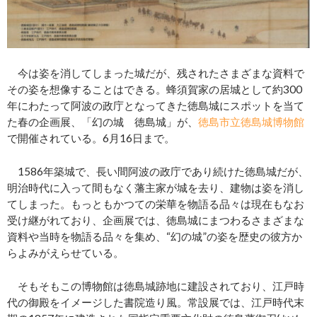
今は姿を消してしまった城だが、残されたさまざまな資料で
その姿を想像することはできる。蜂須賀家の居城として約300
年にわたって阿波の政庁となってきた徳島城にスポットを当て
た春の企画展、「幻の城 徳島城」が、
徳島市立徳島城博物館
で開催されている。6月16日まで。
1586年築城で、長い間阿波の政庁であり続けた徳島城だが、
明治時代に入って間もなく藩主家が城を去り、建物は姿を消し
てしまった。もっともかつての栄華を物語る品々は現在もなお
受け継がれており、企画展では、徳島城にまつわるさまざまな
資料や当時を物語る品々を集め、“幻の城”の姿を歴史の彼方か
らよみがえらせている。
そもそもこの博物館は徳島城跡地に建設されており、江戸時
代の御殿をイメージした書院造り風。常設展では、江戸時代末