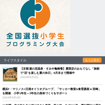
ライフスタイル
もっと見る
【京都 湯の花温泉・すみや亀峰菴】夏限定のおもてなし「旅館
で“涼”を楽しむ夏の休日」8月末まで開催中
2026年8月6日
横浜F・マリノス×日清オイリオグループ、「サッカー教室&食育講座 in 宮崎」
を開催 小学1年生～3年生の身体づくりをサポート
2026年8月6日