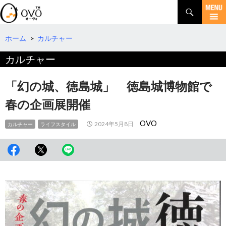
検
索
コ
ン
テ
ホーム
>
カルチャー
ン
カルチャー
ツ
へ
移
「幻の城、徳島城」 徳島城博物館で
動
春の企画展開催
OVO
2024年5月8日
カルチャー
ライフスタイル