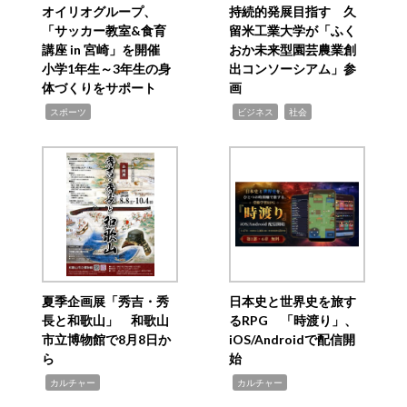
オイリオグループ、
持続的発展目指す 久
「サッカー教室&食育
留米工業大学が「ふく
講座 in 宮崎」を開催
おか未来型園芸農業創
小学1年生～3年生の身
出コンソーシアム」参
体づくりをサポート
画
,
,
,
スポーツ
ビジネス
社会
夏季企画展「秀吉・秀
日本史と世界史を旅す
長と和歌山」 和歌山
るRPG 「時渡り」、
市立博物館で8月8日か
iOS/Androidで配信開
ら
始
,
,
カルチャー
カルチャー