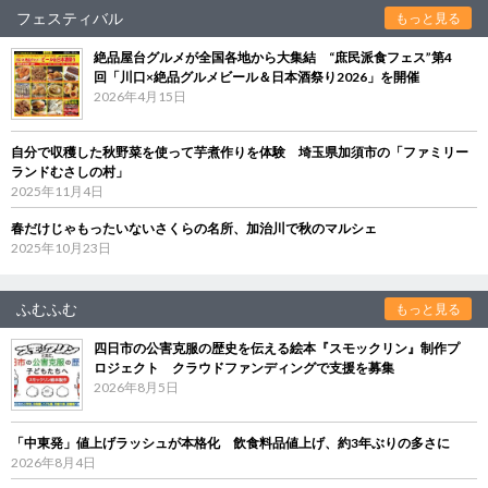
フェスティバル
もっと見る
絶品屋台グルメが全国各地から大集結 “庶民派食フェス”第4
回「川口×絶品グルメビール＆日本酒祭り2026」を開催
2026年4月15日
自分で収穫した秋野菜を使って芋煮作りを体験 埼玉県加須市の「ファミリー
ランドむさしの村」
2025年11月4日
春だけじゃもったいないさくらの名所、加治川で秋のマルシェ
2025年10月23日
ふむふむ
もっと見る
四日市の公害克服の歴史を伝える絵本『スモックリン』制作プ
ロジェクト クラウドファンディングで支援を募集
2026年8月5日
「中東発」値上げラッシュが本格化 飲食料品値上げ、約3年ぶりの多さに
2026年8月4日