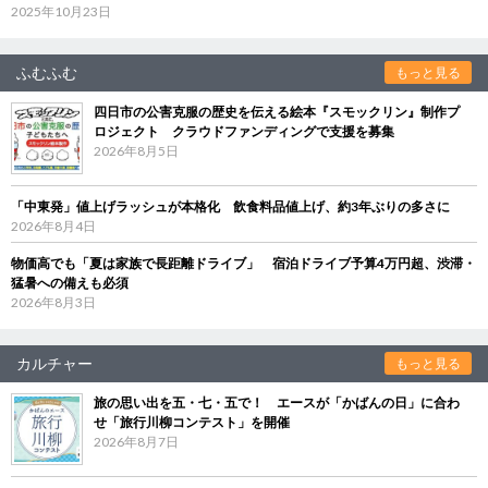
2025年10月23日
ふむふむ
もっと見る
四日市の公害克服の歴史を伝える絵本『スモックリン』制作プ
ロジェクト クラウドファンディングで支援を募集
2026年8月5日
「中東発」値上げラッシュが本格化 飲食料品値上げ、約3年ぶりの多さに
2026年8月4日
物価高でも「夏は家族で長距離ドライブ」 宿泊ドライブ予算4万円超、渋滞・
猛暑への備えも必須
2026年8月3日
カルチャー
もっと見る
旅の思い出を五・七・五で！ エースが「かばんの日」に合わ
せ「旅行川柳コンテスト」を開催
2026年8月7日