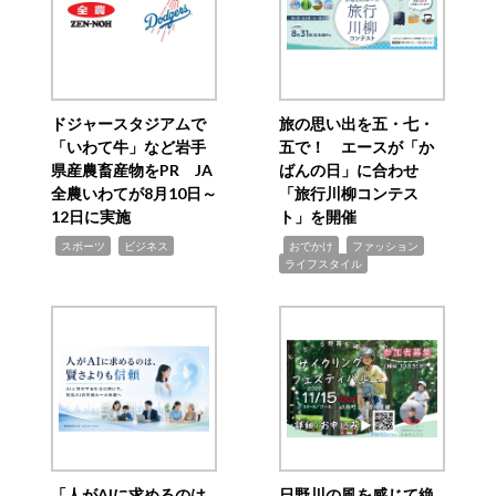
ドジャースタジアムで
旅の思い出を五・七・
「いわて牛」など岩手
五で！ エースが「か
県産農畜産物をPR JA
ばんの日」に合わせ
全農いわてが8月10日～
「旅行川柳コンテス
12日に実施
ト」を開催
,
,
,
,
,
スポーツ
ビジネス
おでかけ
ファッション
ライフスタイル
「人がAIに求めるのは
日野川の風を感じて絶