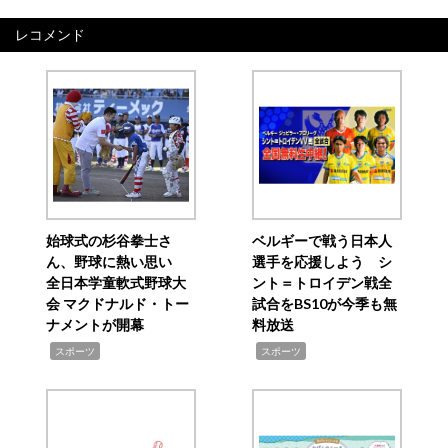
レコメンド
始球式の杉谷拳士さ
ベルギーで戦う日本人
ん、野球に熱い思い
選手を応援しよう シ
全日本学童軟式野球大
ント＝トロイデン戦全
会 マクドナルド・トー
試合をBS10が今季も無
ナメントが開幕
料放送
,
,
スポーツ
スポーツ