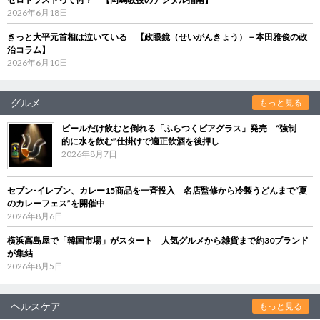
2026年6月18日
きっと大平元首相は泣いている 【政眼鏡（せいがんきょう）－本田雅俊の政
治コラム】
2026年6月10日
グルメ
もっと見る
ビールだけ飲むと倒れる「ふらつくビアグラス」発売 “強制
的に水を飲む”仕掛けで適正飲酒を後押し
2026年8月7日
セブン‐イレブン、カレー15商品を一斉投入 名店監修から冷製うどんまで“夏
のカレーフェス”を開催中
2026年8月6日
横浜高島屋で「韓国市場」がスタート 人気グルメから雑貨まで約30ブランド
が集結
2026年8月5日
ヘルスケア
もっと見る