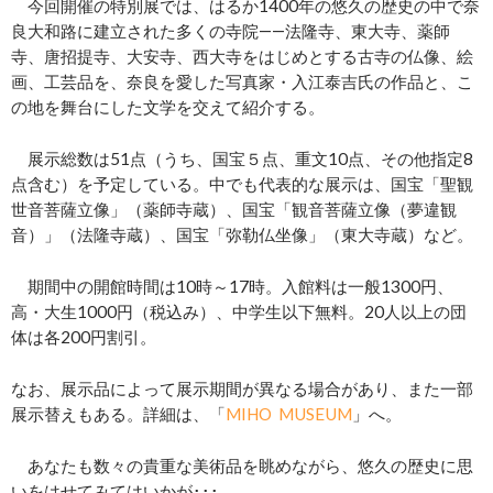
今回開催の特別展では、はるか1400年の悠久の歴史の中で奈
良大和路に建立された多くの寺院――法隆寺、東大寺、薬師
寺、唐招提寺、大安寺、西大寺をはじめとする古寺の仏像、絵
画、工芸品を、奈良を愛した写真家・入江泰吉氏の作品と、こ
の地を舞台にした文学を交えて紹介する。
展示総数は51点（うち、国宝５点、重文10点、その他指定8
点含む）を予定している。中でも代表的な展示は、国宝「聖観
世音菩薩立像」（薬師寺蔵）、国宝「観音菩薩立像（夢違観
音）」（法隆寺蔵）、国宝「弥勒仏坐像」（東大寺蔵）など。
期間中の開館時間は10時～17時。入館料は一般1300円、
高・大生1000円（税込み）、中学生以下無料。20人以上の団
体は各200円割引。
なお、展示品によって展示期間が異なる場合があり、また一部
展示替えもある。詳細は、「
MIHO MUSEUM
」へ。
あなたも数々の貴重な美術品を眺めながら、悠久の歴史に思
いをはせてみてはいかが･･･。