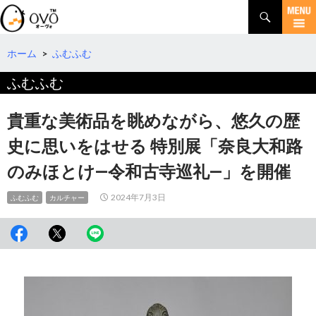
検
索
コ
ン
テ
ホーム
>
ふむふむ
ン
ふむふむ
ツ
へ
移
貴重な美術品を眺めながら、悠久の歴
動
史に思いをはせる 特別展「奈良大和路
のみほとけ―令和古寺巡礼―」を開催
2024年7月3日
ふむふむ
カルチャー