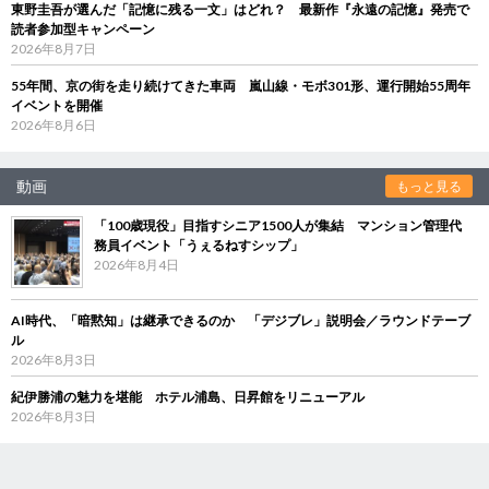
東野圭吾が選んだ「記憶に残る一文」はどれ？ 最新作『永遠の記憶』発売で
読者参加型キャンペーン
2026年8月7日
55年間、京の街を走り続けてきた車両 嵐山線・モボ301形、運行開始55周年
イベントを開催
2026年8月6日
動画
もっと見る
「100歳現役」目指すシニア1500人が集結 マンション管理代
務員イベント「うぇるねすシップ」
2026年8月4日
AI時代、「暗黙知」は継承できるのか 「デジブレ」説明会／ラウンドテーブ
ル
2026年8月3日
紀伊勝浦の魅力を堪能 ホテル浦島、日昇館をリニューアル
2026年8月3日