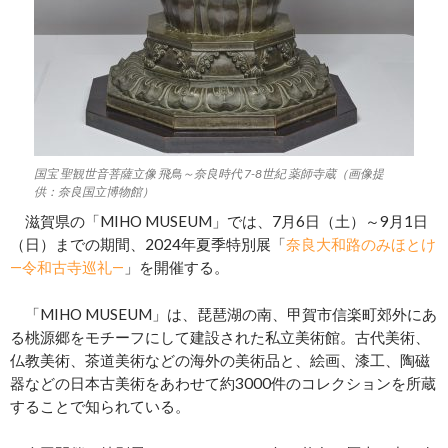
国宝 聖観世音菩薩立像 飛鳥～奈良時代 7-8世紀 薬師寺蔵（画像提
供：奈良国立博物館）
滋賀県の「MIHO MUSEUM」では、7月6日（土）～9月1日
（日）までの期間、2024年夏季特別展「
奈良大和路のみほとけ
―令和古寺巡礼―
」を開催する。
「MIHO MUSEUM」は、琵琶湖の南、甲賀市信楽町郊外にあ
る桃源郷をモチーフにして建設された私立美術館。古代美術、
仏教美術、茶道美術などの海外の美術品と、絵画、漆工、陶磁
器などの日本古美術をあわせて約3000件のコレクションを所蔵
することで知られている。