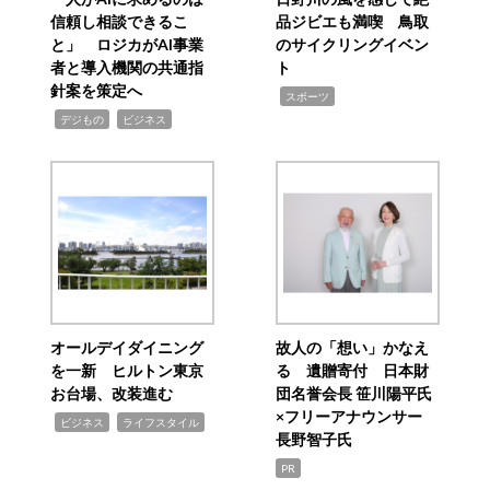
信頼し相談できるこ
品ジビエも満喫 鳥取
と」 ロジカがAI事業
のサイクリングイベン
者と導入機関の共通指
ト
針案を策定へ
,
スポーツ
,
,
デジもの
ビジネス
オールデイダイニング
故人の「想い」かなえ
を一新 ヒルトン東京
る 遺贈寄付 日本財
お台場、改装進む
団名誉会長 笹川陽平氏
×フリーアナウンサー
,
,
ビジネス
ライフスタイル
長野智子氏
PR