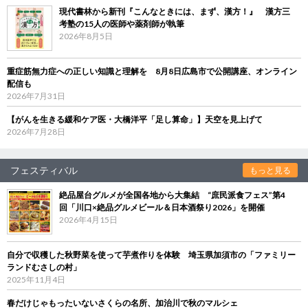
現代書林から新刊『こんなときには、まず、漢方！』 漢方三
考塾の15人の医師や薬剤師が執筆
2026年8月5日
重症筋無力症への正しい知識と理解を 8月8日広島市で公開講座、オンライン
配信も
2026年7月31日
【がんを生きる緩和ケア医・大橋洋平「足し算命」】天空を見上げて
2026年7月28日
フェスティバル
もっと見る
絶品屋台グルメが全国各地から大集結 “庶民派食フェス”第4
回「川口×絶品グルメビール＆日本酒祭り2026」を開催
2026年4月15日
自分で収穫した秋野菜を使って芋煮作りを体験 埼玉県加須市の「ファミリー
ランドむさしの村」
2025年11月4日
春だけじゃもったいないさくらの名所、加治川で秋のマルシェ