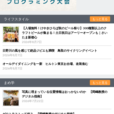
ライフスタイル
もっと見る
【入場無料！けやきひろば秋のビール祭り】300種類以上のク
ラフトビールが集まる！土日祝日はアーリーオープンも｜さい
たま新都心
2026年8月7日
日野川の風を感じて絶品ジビエも満喫 鳥取のサイクリングイベント
2026年8月7日
オールデイダイニングを一新 ヒルトン東京お台場、改装進む
2026年8月7日
まめ学
もっと見る
写真に埋まっている位置情報はおっかないのか 【岡嶋教授の
デジタル指南】
2026年7月22日
ゼロトラストって何？ 【岡嶋教授のデジタル指南】