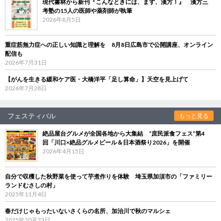
現代書林から新刊『こんなときには、まず、漢方！』 漢方三
考塾の15人の医師や薬剤師が執筆
2026年8月5日
重症筋無力症への正しい知識と理解を 8月8日広島市で公開講座、オンライン
配信も
2026年7月31日
【がんを生きる緩和ケア医・大橋洋平「足し算命」】天空を見上げて
2026年7月28日
フェスティバル
もっと見る
絶品屋台グルメが全国各地から大集結 “庶民派食フェス”第4
回「川口×絶品グルメビール＆日本酒祭り2026」を開催
2026年4月15日
自分で収穫した秋野菜を使って芋煮作りを体験 埼玉県加須市の「ファミリー
ランドむさしの村」
2025年11月4日
春だけじゃもったいないさくらの名所、加治川で秋のマルシェ
2025年10月23日