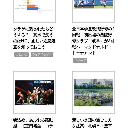
クラゲに刺されたらど
全日本学童軟式野球の2
うする？ 真水で洗う
回戦 初出場の西陵野
のはNG、正しい応急処
球クラブ（岐阜）が3回
置を知っておこう
戦へ マクドナルド・
トーナメント
,
,
ふむふむ
ライフスタイル
,
スポーツ
魂込め、あふれる躍動
新しい水辺の過ごし方
感 【正田裕生 コラ
を提案 札幌市・豊平