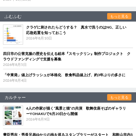
ふむふむ
もっと見る
クラゲに刺されたらどうする？ 真水で洗うのはNG、正しい
応急処置を知っておこう
2026年8月10日
四日市の公害克服の歴史を伝える絵本『スモックリン』制作プロジェクト ク
ラウドファンディングで支援を募集
2026年8月5日
「中東発」値上げラッシュが本格化 飲食料品値上げ、約3年ぶりの多さに
2026年8月4日
カルチャー
もっと見る
6人の作家が描く“風景と猫”の共演 歌舞伎座そばのギャラリ
ーYOHAKUで8月20日から開催
2026年8月9日
豊臣秀吉・秀長兄弟ゆかりの地を巡るスタンプラリーがスタート 和歌山市内5