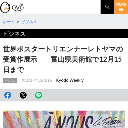
検
索
コ
ン
テ
ホーム
>
ビジネス
ン
ビジネス
ツ
へ
移
世界ポスタートリエンナーレトヤマの
動
受賞作展示 富山県美術館で12月15
日まで
Kyodo Weekly
2024年10月21日
ビジネス