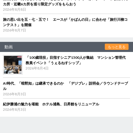
カ所・近畿6カ所を巡り限定グッズをもらおう
2026年8月8日
旅の思い出を五・七・五で！ エースが「かばんの日」に合わせ「旅行川柳コ
ンテスト」を開催
2026年8月7日
動画
もっと見る
「100歳現役」目指すシニア1500人が集結 マンション管理代
務員イベント「うぇるねすシップ」
2026年8月4日
AI時代、「暗黙知」は継承できるのか 「デジブレ」説明会／ラウンドテーブ
ル
2026年8月3日
紀伊勝浦の魅力を堪能 ホテル浦島、日昇館をリニューアル
2026年8月3日