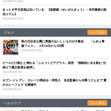
2026年6月18日
きっと大平元首相は泣いている 【政眼鏡（せいがんきょう）－本田雅俊の政
治コラム】
2026年6月10日
グルメ
もっと見る
秋の日比谷公園に青森のおいしいものが大集合 「んめぇ青
森フェス」、9月18日から3日間
2026年8月10日
ビールだけ飲むと倒れる「ふらつくビアグラス」発売 “強制的に水を飲む”仕
掛けで適正飲酒を後押し
2026年8月7日
セブン‐イレブン、カレー15商品を一斉投入 名店監修から冷製うどんまで“夏
のカレーフェス”を開催中
2026年8月6日
ヘルスケア
もっと見る