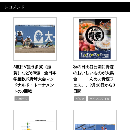
レコメンド
3度目V狙う多賀（滋
秋の日比谷公園に青森
賀）などが8強 全日本
のおいしいものが大集
学童軟式野球大会マク
合 「んめぇ青森フ
ドナルド・トーナメン
ェス」、9月18日から3
トの3回戦
日間
,
,
,
スポーツ
グルメ
ライフスタイル