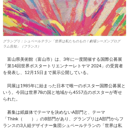
グランプリ：シュペールテラン「世界は私たちのもの！劇場シーズンプログ
ラム告知」（フランス）
富山県美術館（富山市）は、3年に一度開催する国際公募展
「第14回世界ポスタートリエンナーレトヤマ 2024」の受賞者
を発表し、12月15日まで展示公開している。
同展は1985年に始まった日本で唯一のポスター国際公募展と
いう。今回は世界78の国と地域から4557点のポスターが寄せ
られた。
募集は紙媒体でテーマを決めないA部門と、テーマ
「Think（ ）」のB部門があり、グランプリはA部門からフ
ランスの3人組デザイナー集団シュペールテランの「世界は私