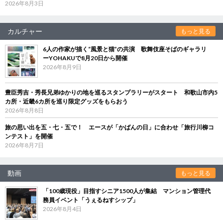
2026年8月3日
カルチャー
もっと見る
6人の作家が描く“風景と猫”の共演 歌舞伎座そばのギャラリ
ーYOHAKUで8月20日から開催
2026年8月9日
豊臣秀吉・秀長兄弟ゆかりの地を巡るスタンプラリーがスタート 和歌山市内5
カ所・近畿6カ所を巡り限定グッズをもらおう
2026年8月8日
旅の思い出を五・七・五で！ エースが「かばんの日」に合わせ「旅行川柳コ
ンテスト」を開催
2026年8月7日
動画
もっと見る
「100歳現役」目指すシニア1500人が集結 マンション管理代
務員イベント「うぇるねすシップ」
2026年8月4日