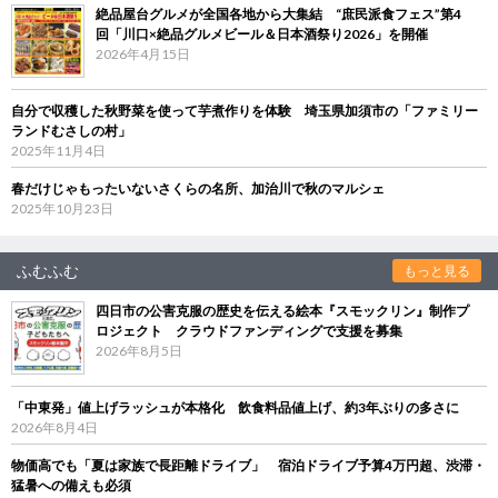
絶品屋台グルメが全国各地から大集結 “庶民派食フェス”第4
回「川口×絶品グルメビール＆日本酒祭り2026」を開催
2026年4月15日
自分で収穫した秋野菜を使って芋煮作りを体験 埼玉県加須市の「ファミリー
ランドむさしの村」
2025年11月4日
春だけじゃもったいないさくらの名所、加治川で秋のマルシェ
2025年10月23日
ふむふむ
もっと見る
四日市の公害克服の歴史を伝える絵本『スモックリン』制作プ
ロジェクト クラウドファンディングで支援を募集
2026年8月5日
「中東発」値上げラッシュが本格化 飲食料品値上げ、約3年ぶりの多さに
2026年8月4日
物価高でも「夏は家族で長距離ドライブ」 宿泊ドライブ予算4万円超、渋滞・
猛暑への備えも必須