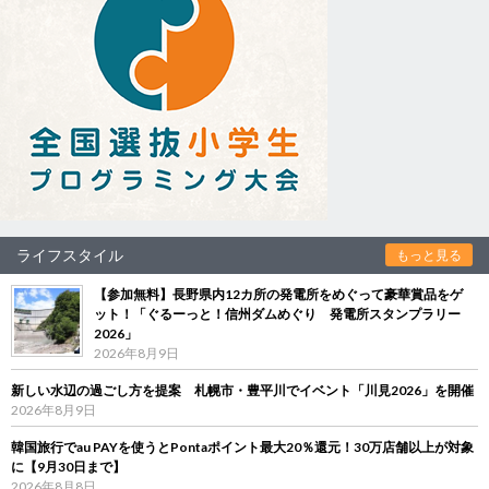
ライフスタイル
もっと見る
【参加無料】長野県内12カ所の発電所をめぐって豪華賞品をゲ
ット！「ぐるーっと！信州ダムめぐり 発電所スタンプラリー
2026」
2026年8月9日
新しい水辺の過ごし方を提案 札幌市・豊平川でイベント「川見2026」を開催
2026年8月9日
韓国旅行でau PAYを使うとPontaポイント最大20％還元！30万店舗以上が対象
に【9月30日まで】
2026年8月8日