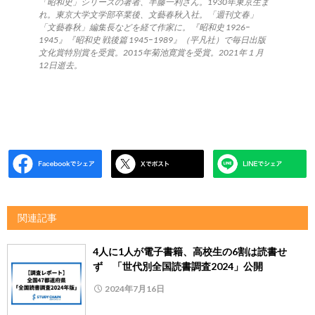
「昭和史」シリーズの著者、半藤一利さん。1930年東京生ま
れ。東京大学文学部卒業後、文藝春秋入社。「週刊文春」
「文藝春秋」編集長などを経て作家に。『昭和史 1926‒
1945』『昭和史 戦後篇 1945‒1989』（平凡社）で毎日出版
文化賞特別賞を受賞。2015年菊池寛賞を受賞。2021年１月
12日逝去。
関連記事
4人に1人が電子書籍、高校生の6割は読書せ
ず 「世代別全国読書調査2024」公開
2024年7月16日