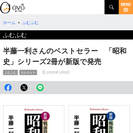
検
索
コ
ン
テ
ホーム
>
ふむふむ
ン
ふむふむ
ツ
へ
移
半藤一利さんのベストセラー 「昭和
動
史」シリーズ2冊が新版で発売
2025年1月8日
ふむふむ
カルチャー