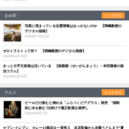
まめ学
もっと見る
写真に埋まっている位置情報はおっかないのか 【岡嶋教授の
デジタル指南】
2026年7月22日
ゼロトラストって何？ 【岡嶋教授のデジタル指南】
2026年6月18日
きっと大平元首相は泣いている 【政眼鏡（せいがんきょう）－本田雅俊の政
治コラム】
2026年6月10日
グルメ
もっと見る
ビールだけ飲むと倒れる「ふらつくビアグラス」発売 “強制
的に水を飲む”仕掛けで適正飲酒を後押し
2026年8月7日
セブン‐イレブン、カレー15商品を一斉投入 名店監修から冷製うどんまで“夏