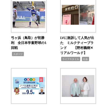
弓ヶ浜（鳥取）が初勝
LVに敗訴して人気が出
利 全日本学童野球の1
た ミルクティーブラ
回戦
ンド 【野村義樹✕
リアルワールド】
,
スポーツ
,
,
ライフスタイル
社会