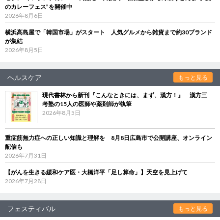
のカレーフェス”を開催中
2026年8月6日
横浜高島屋で「韓国市場」がスタート 人気グルメから雑貨まで約30ブランド
が集結
2026年8月5日
ヘルスケア
もっと見る
現代書林から新刊『こんなときには、まず、漢方！』 漢方三
考塾の15人の医師や薬剤師が執筆
2026年8月5日
重症筋無力症への正しい知識と理解を 8月8日広島市で公開講座、オンライン
配信も
2026年7月31日
【がんを生きる緩和ケア医・大橋洋平「足し算命」】天空を見上げて
2026年7月28日
フェスティバル
もっと見る