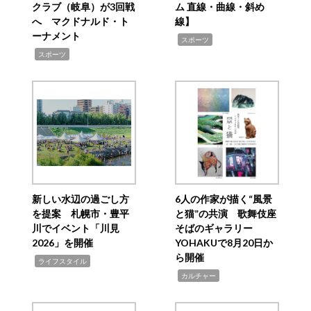
クラブ（岐阜）が3回戦
ム 直線・曲線・斜め
へ マクドナルド・ト
線】
ーナメント
,
スポーツ
,
スポーツ
新しい水辺の過ごし方
6人の作家が描く“風景
を提案 札幌市・豊平
と猫”の共演 歌舞伎座
川でイベント「川見
そばのギャラリー
2026」を開催
YOHAKUで8月20日か
ら開催
,
ライフスタイル
,
カルチャー