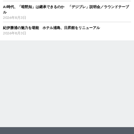
AI時代、「暗黙知」は継承できるのか 「デジブレ」説明会／ラウンドテーブ
ル
2026年8月3日
紀伊勝浦の魅力を堪能 ホテル浦島、日昇館をリニューアル
2026年8月3日