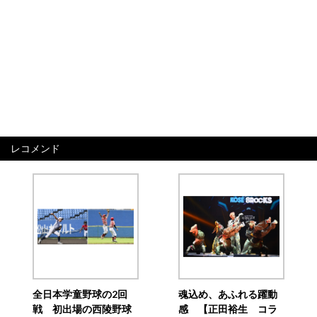
レコメンド
全日本学童野球の2回
魂込め、あふれる躍動
戦 初出場の西陵野球
感 【正田裕生 コラ