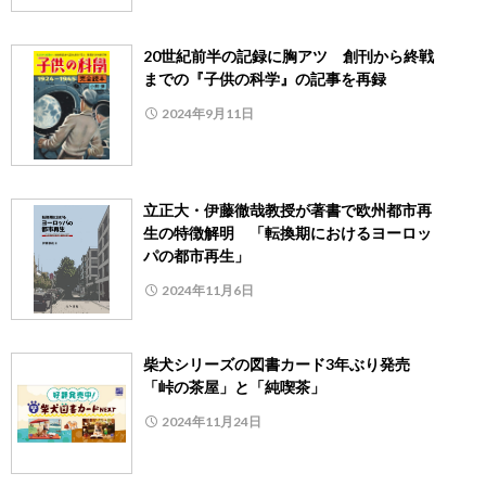
20世紀前半の記録に胸アツ 創刊から終戦
までの『子供の科学』の記事を再録
2024年9月11日
立正大・伊藤徹哉教授が著書で欧州都市再
生の特徴解明 「転換期におけるヨーロッ
パの都市再生」
2024年11月6日
柴犬シリーズの図書カード3年ぶり発売
「峠の茶屋」と「純喫茶」
2024年11月24日