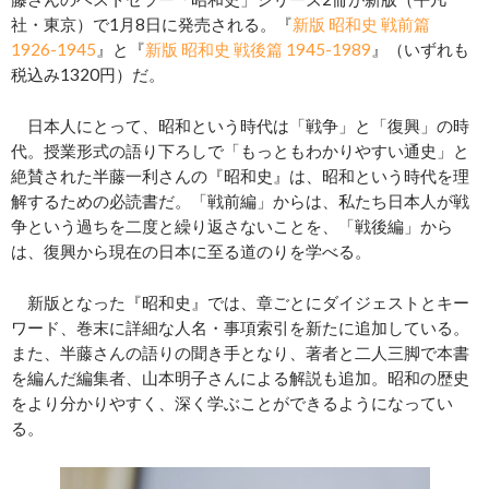
社・東京）で1月8日に発売される。『
新版 昭和史 戦前篇
1926-1945
』と『
新版 昭和史 戦後篇 1945-1989
』（いずれも
税込み1320円）だ。
日本人にとって、昭和という時代は「戦争」と「復興」の時
代。授業形式の語り下ろしで「もっともわかりやすい通史」と
絶賛された半藤一利さんの『昭和史』は、昭和という時代を理
解するための必読書だ。「戦前編」からは、私たち日本人が戦
争という過ちを二度と繰り返さないことを、「戦後編」から
は、復興から現在の日本に至る道のりを学べる。
新版となった『昭和史』では、章ごとにダイジェストとキー
ワード、巻末に詳細な人名・事項索引を新たに追加している。
また、半藤さんの語りの聞き手となり、著者と二人三脚で本書
を編んだ編集者、山本明子さんによる解説も追加。昭和の歴史
をより分かりやすく、深く学ぶことができるようになってい
る。