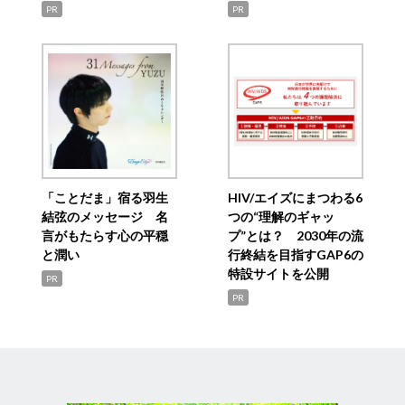
PR
PR
「ことだま」宿る羽生
HIV/エイズにまつわる6
結弦のメッセージ 名
つの“理解のギャッ
言がもたらす心の平穏
プ”とは？ 2030年の流
と潤い
行終結を目指すGAP6の
特設サイトを公開
PR
PR