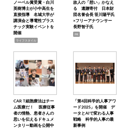
ノーベル賞受賞・白川
故人の「想い」かなえ
英樹博士が小中高生を
る 遺贈寄付 日本財
直接指導 名城大学が
団名誉会長 笹川陽平氏
講演会と導電性プラス
×フリーアナウンサー
チック実験イベントを
長野智子氏
開催
PR
,
ライフスタイル
CAR T細胞療法はチー
「第4回科学的人事アワ
ム医療だ！ 医療従事
ード2025」を開催 デ
者の情熱、患者さんの
ータとAIで変わる人事
思いを伝えるドキュメ
戦略 科学的人事の最
ンタリー動画を公開中
新事例