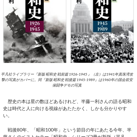
平凡社ライブラリー『新版 昭和史 戦前篇 1926-1945 』（左）は1941年真珠湾攻
撃の写真がカバーに。同『新版 昭和史 戦後篇 1945-1989』は1960年の国会前安
保闘争デモの写真
歴史の本は星の数ほどあるけれど、半藤一利さんの語る昭和
史は時代と人に向ける視線があたたかく、しかも分かりやす
い。
戦後80年、「昭和100年」という節目の年にあたる今年、半
藤さんのベストセラー「昭和史」シリーズ2冊が新版（平凡