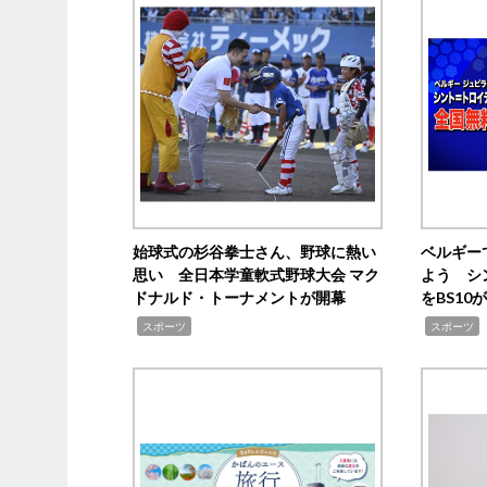
始球式の杉谷拳士さん、野球に熱い
ベルギー
思い 全日本学童軟式野球大会 マク
よう シ
ドナルド・トーナメントが開幕
をBS1
,
,
スポーツ
スポーツ