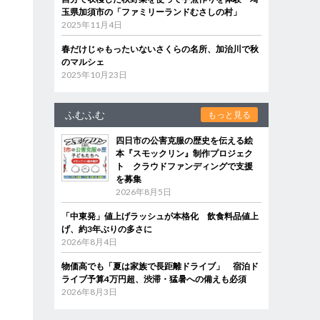
玉県加須市の「ファミリーランドむさしの村」
2025年11月4日
春だけじゃもったいないさくらの名所、加治川で秋
のマルシェ
2025年10月23日
ふむふむ
もっと見る
四日市の公害克服の歴史を伝える絵
本『スモックリン』制作プロジェク
ト クラウドファンディングで支援
を募集
2026年8月5日
「中東発」値上げラッシュが本格化 飲食料品値上
げ、約3年ぶりの多さに
2026年8月4日
物価高でも「夏は家族で長距離ドライブ」 宿泊ド
ライブ予算4万円超、渋滞・猛暑への備えも必須
2026年8月3日