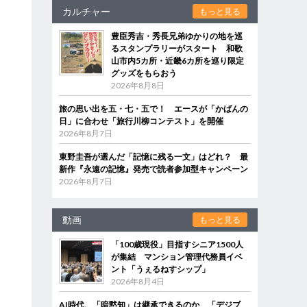
カルチャー
もっと見る
豊臣秀吉・秀長兄弟ゆかりの地を巡
るスタンプラリーがスタート 和歌
山市内5カ所・近畿6カ所を巡り限定
グッズをもらおう
2026年8月8日
旅の思い出を五・七・五で！ エースが「かばんの
日」に合わせ「旅行川柳コンテスト」を開催
2026年8月7日
東野圭吾が選んだ「記憶に残る一文」はどれ？ 最
新作『永遠の記憶』発売で読者参加型キャンペーン
2026年8月7日
動画
もっと見る
「100歳現役」目指すシニア1500人
が集結 マンション管理代務員イベ
ント「うぇるねすシップ」
2026年8月4日
AI時代、「暗黙知」は継承できるのか 「デジブ