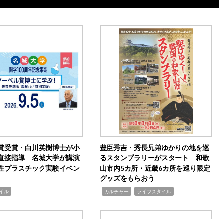
賞受賞・白川英樹博士が小
豊臣秀吉・秀長兄弟ゆかりの地を巡
直接指導 名城大学が講演
るスタンプラリーがスタート 和歌
性プラスチック実験イベン
山市内5カ所・近畿6カ所を巡り限定
グッズをもらおう
,
,
イル
カルチャー
ライフスタイル