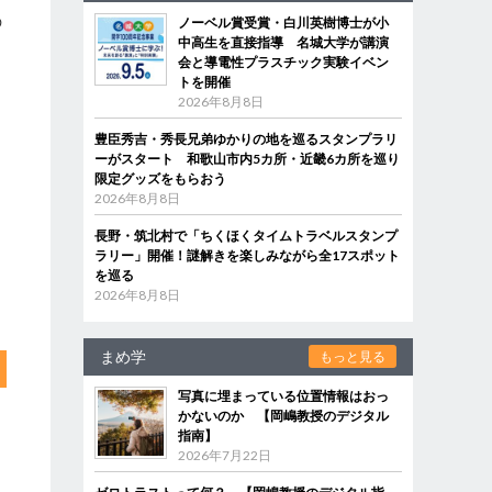
の
ノーベル賞受賞・白川英樹博士が小
中高生を直接指導 名城大学が講演
け
会と導電性プラスチック実験イベン
トを開催
2026年8月8日
豊臣秀吉・秀長兄弟ゆかりの地を巡るスタンプラリ
ーがスタート 和歌山市内5カ所・近畿6カ所を巡り
限定グッズをもらおう
2026年8月8日
長野・筑北村で「ちくほくタイムトラベルスタンプ
ラリー」開催！謎解きを楽しみながら全17スポット
を巡る
2026年8月8日
まめ学
もっと見る
写真に埋まっている位置情報はおっ
かないのか 【岡嶋教授のデジタル
指南】
2026年7月22日