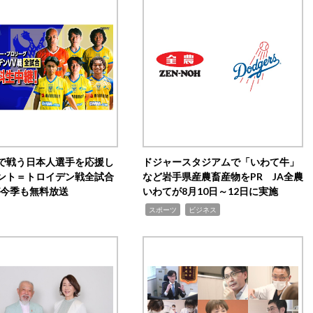
で戦う日本人選手を応援し
ドジャースタジアムで「いわて牛」
ント＝トロイデン戦全試合
など岩手県産農畜産物をPR JA全農
0が今季も無料放送
いわてが8月10日～12日に実施
,
,
スポーツ
ビジネス