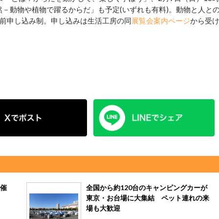
然－動物や植物で躍るからだ」も予定(いずれも有料)。動物と人と
前申し込み制。申し込みは生活工房の同
展覧会案内ページ
から受
開催
全国から約120台のキャンピングカーが
東京・お台場に大集結 ペット連れの来
場も大歓迎