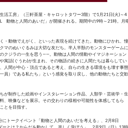
工房」（三軒茶屋・キャロットタワー3階）で1月21日(火)～4
ANIMAL 動物と人間のあいだ」が開催される。期間中の9時～21時。月
く・動物でえがく、といった表現を続けてきた。動物にひかれ、
クマのぬいぐるみは大切な友だち。半人半獣のモンスターゲーム
のクジラの一生を思う――。動物は人間の情動やイマジネーション
や寓話(ぐうわ)が生まれ、その物語の続きに人間たちは暮らしてい
、人間が中心・頂点であると考え、自らの生きる環境をも壊す事
一員）である私たち」という感覚を取り戻し、他の動物たちと交
ちが制作した絵画やインスタレーション作品、人類学・芸術学・
料、映像などを展示。その交わりの様相や可能性を体感してもら
くことを目指す。
30分にトークイベント「動物と人間のあいだを考える」、2月8日
ンダーとは？からだを動かして、楽しく学ぼう」、2月9日（日）13