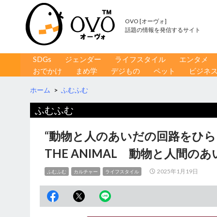
OVO [オーヴォ]
話題の情報を発信するサイト
コンテンツへ移動
検
SDGs
ジェンダー
ライフスタイル
エンタメ
索
おでかけ
まめ学
デジもの
ペット
ビジネ
ホーム
>
ふむふむ
ふむふむ
“動物と人のあいだの回路をひらく
THE ANIMAL 動物と人間の
2025年1月19日
ふむふむ
カルチャー
ライフスタイル