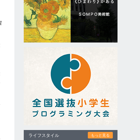
曜
憧
に
態
歓
生
ライフスタイル
もっと見る
時