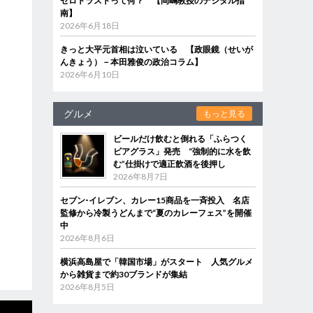
ゼロトラストって何？ 【岡嶋教授のデジタル指
南】
2026年6月18日
きっと大平元首相は泣いている 【政眼鏡（せいが
んきょう）－本田雅俊の政治コラム】
2026年6月10日
グルメ
もっと見る
ビールだけ飲むと倒れる「ふらつく
ビアグラス」発売 “強制的に水を飲
む”仕掛けで適正飲酒を後押し
2026年8月7日
セブン‐イレブン、カレー15商品を一斉投入 名店
監修から冷製うどんまで“夏のカレーフェス”を開催
中
2026年8月6日
横浜高島屋で「韓国市場」がスタート 人気グルメ
から雑貨まで約30ブランドが集結
2026年8月5日