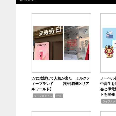
LVに敗訴して人気が出た ミルクテ
ノーベル
ィーブランド 【野村義樹✕リア
中高生を
ルワールド】
会と導電
トを開催
,
,
ライフスタイル
社会
,
ライフスタ