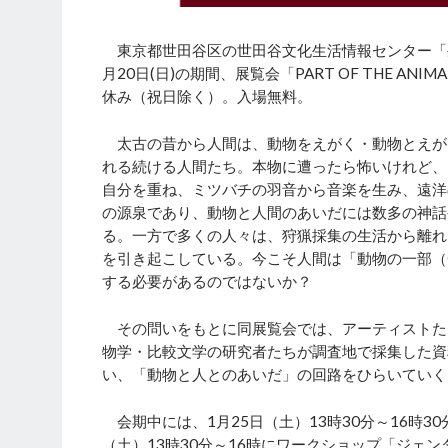
東京都世田谷区の世田谷文化生活情報センター「生活
月20日(日)の期間、展覧会「PART OF THE 
休み（祝日除く）。入場無料。
太古の昔から人間は、動物をえがく・動物とえが
れる続ける人間たち。本物に遭ったら怖いけれど、
自分を重ね、ミツバチの羽音から音楽を生み、遠洋
の源泉であり、動物と人間のあいだには数多の神話
る。一方で多くの人々は、狩猟採集の生活から離れ
を引き起こしている。今こそ人間は「動物の一部（
する必要があるのではないか？
その問いをもとに同展覧会では、アーティストた
物学・比較文学の研究者たちが調査地で採集した資
い、「動物と人とのあいだ」の回路をひらいてい
会期中には、1月25日（土）13時30分～16時
（土）13時30分～16時にワークショップ「ジェ