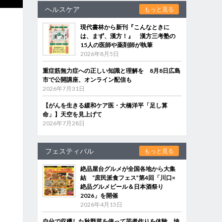
ヘルスケア
もっと見る
現代書林から新刊『こんなときに
は、まず、漢方！』 漢方三考塾の
15人の医師や薬剤師が執筆
2026年8月5日
重症筋無力症への正しい知識と理解を 8月8日広島
市で公開講座、オンライン配信も
2026年7月31日
【がんを生きる緩和ケア医・大橋洋平「足し算
命」】天空を見上げて
2026年7月28日
フェスティバル
もっと見る
絶品屋台グルメが全国各地から大集
結 “庶民派食フェス”第4回「川口×
絶品グルメビール＆日本酒祭り
2026」を開催
2026年4月15日
自分で収穫した秋野菜を使って芋煮作りを体験 埼