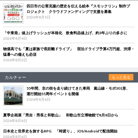
四日市の公害克服の歴史を伝える絵本『スモックリン』制作プ
ロジェクト クラウドファンディングで支援を募集
2026年8月5日
「中東発」値上げラッシュが本格化 飲食料品値上げ、約3年ぶりの多さに
2026年8月4日
物価高でも「夏は家族で長距離ドライブ」 宿泊ドライブ予算4万円超、渋滞・
猛暑への備えも必須
2026年8月3日
カルチャー
もっと見る
55年間、京の街を走り続けてきた車両 嵐山線・モボ301形、
運行開始55周年イベントを開催
2026年8月6日
夏季企画展「秀吉・秀長と和歌山」 和歌山市立博物館で8月8日から
2026年8月6日
日本史と世界史を旅するRPG 「時渡り」、iOS/Androidで配信開始
2026年8月6日