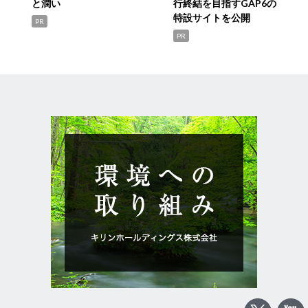
と潤い
行終結を目指すGAP6の
特設サイトを公開
PR
PR