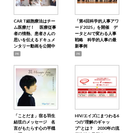
CAR T細胞療法はチー
「第4回科学的人事アワ
ム医療だ！ 医療従事
ード2025」を開催 デ
者の情熱、患者さんの
ータとAIで変わる人事
思いを伝えるドキュメ
戦略 科学的人事の最
ンタリー動画を公開中
新事例
PR
PR
「ことだま」宿る羽生
HIV/エイズにまつわる6
結弦のメッセージ 名
つの“理解のギャッ
言がもたらす心の平穏
プ”とは？ 2030年の流