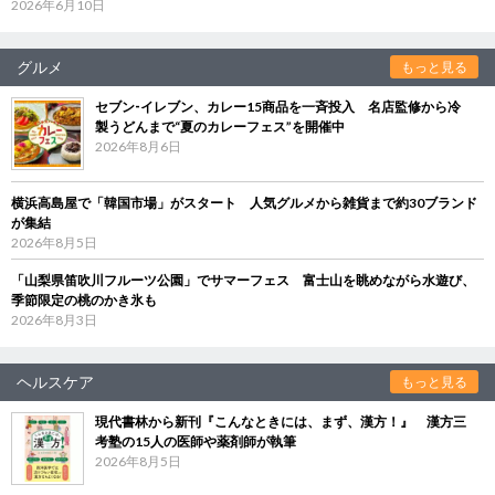
2026年6月10日
グルメ
もっと見る
セブン‐イレブン、カレー15商品を一斉投入 名店監修から冷
製うどんまで“夏のカレーフェス”を開催中
2026年8月6日
横浜高島屋で「韓国市場」がスタート 人気グルメから雑貨まで約30ブランド
が集結
2026年8月5日
「山梨県笛吹川フルーツ公園」でサマーフェス 富士山を眺めながら水遊び、
季節限定の桃のかき氷も
2026年8月3日
ヘルスケア
もっと見る
現代書林から新刊『こんなときには、まず、漢方！』 漢方三
考塾の15人の医師や薬剤師が執筆
2026年8月5日