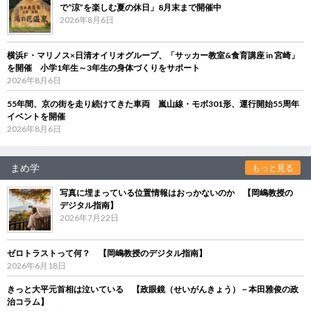
で“涼”を楽しむ夏の休日」8月末まで開催中
2026年8月6日
横浜F・マリノス×日清オイリオグループ、「サッカー教室&食育講座 in 宮崎」
を開催 小学1年生～3年生の身体づくりをサポート
2026年8月6日
55年間、京の街を走り続けてきた車両 嵐山線・モボ301形、運行開始55周年
イベントを開催
2026年8月6日
まめ学
もっと見る
写真に埋まっている位置情報はおっかないのか 【岡嶋教授の
デジタル指南】
2026年7月22日
ゼロトラストって何？ 【岡嶋教授のデジタル指南】
2026年6月18日
きっと大平元首相は泣いている 【政眼鏡（せいがんきょう）－本田雅俊の政
治コラム】