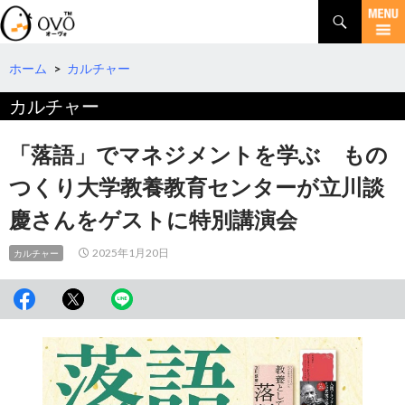
検
索
コ
ン
テ
ホーム
>
カルチャー
ン
カルチャー
ツ
へ
移
「落語」でマネジメントを学ぶ もの
動
つくり大学教養教育センターが立川談
慶さんをゲストに特別講演会
2025年1月20日
カルチャー