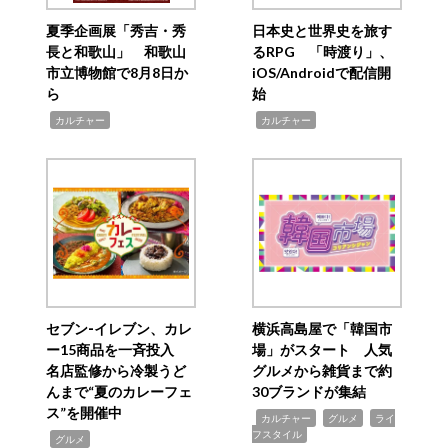
夏季企画展「秀吉・秀
日本史と世界史を旅す
長と和歌山」 和歌山
るRPG 「時渡り」、
市立博物館で8月8日か
iOS/Androidで配信開
ら
始
,
,
カルチャー
カルチャー
セブン‐イレブン、カレ
横浜高島屋で「韓国市
ー15商品を一斉投入
場」がスタート 人気
名店監修から冷製うど
グルメから雑貨まで約
んまで“夏のカレーフェ
30ブランドが集結
ス”を開催中
,
,
,
カルチャー
グルメ
ライ
フスタイル
,
グルメ