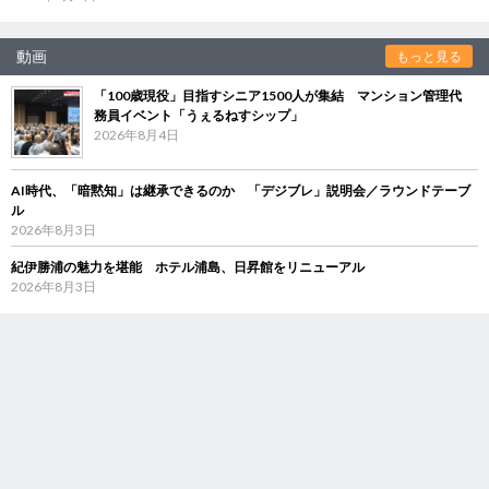
動画
もっと見る
「100歳現役」目指すシニア1500人が集結 マンション管理代
務員イベント「うぇるねすシップ」
2026年8月4日
AI時代、「暗黙知」は継承できるのか 「デジブレ」説明会／ラウンドテーブ
ル
2026年8月3日
紀伊勝浦の魅力を堪能 ホテル浦島、日昇館をリニューアル
2026年8月3日