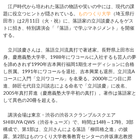
江戸時代から培われた落語の物語や笑いの中には、現代の課
題に役立つヒントが隠されている。
ものつくり大学
（埼玉県行
田市）は2月11日（火・祝）に、落語家の立川談慶さんをゲス
トに招き、特別講演会「『落語』で学ぶマネジメント」を開催
する。
立川談慶さんは、落語立川流真打で著述家。長野県上田市出
身。慶應義塾大学卒。1988年にワコールに入社するも芸人の夢
を諦めきれず1990年吉本興行福岡1期生オーディションに合格
し所属。1991年にワコールを退社、吉本興業も退所。立川流A
コースに入門「立川ワコール」を名乗る。2000年二つ目に昇
進、師匠七代目立川談志による命名で「立川談慶」に改名、
2005年真打昇進（慶應義塾大学卒初の真打）。著作は落語家と
して異色の20冊を超える。
講演会場は東京・渋谷の渋谷スクランブルスクエア
SHIBUYA QWS（渋谷キューズ）で、時間は14時～17時。3部
構成で、第1部は、立川さんによる落語「柳田格之進」の披
露。第2部はものつくり大学教養教育センターの井坂康志教授