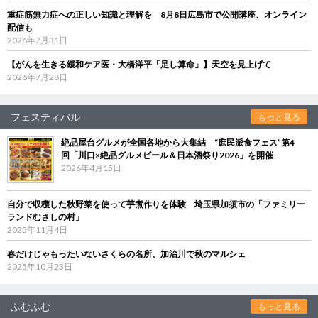
重症筋無力症への正しい知識と理解を 8月8日広島市で公開講座、オンライン
配信も
2026年7月31日
【がんを生きる緩和ケア医・大橋洋平「足し算命」】天空を見上げて
2026年7月28日
フェスティバル
もっと見る
絶品屋台グルメが全国各地から大集結 “庶民派食フェス”第4
回「川口×絶品グルメビール＆日本酒祭り2026」を開催
2026年4月15日
自分で収穫した秋野菜を使って芋煮作りを体験 埼玉県加須市の「ファミリー
ランドむさしの村」
2025年11月4日
春だけじゃもったいないさくらの名所、加治川で秋のマルシェ
2025年10月23日
ふむふむ
もっと見る