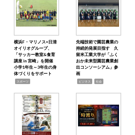
横浜F・マリノス×日清
先端技術で園芸農業の
オイリオグループ、
持続的発展目指す 久
「サッカー教室&食育
留米工業大学が「ふく
講座 in 宮崎」を開催
おか未来型園芸農業創
小学1年生～3年生の身
出コンソーシアム」参
体づくりをサポート
画
,
,
,
スポーツ
ビジネス
社会