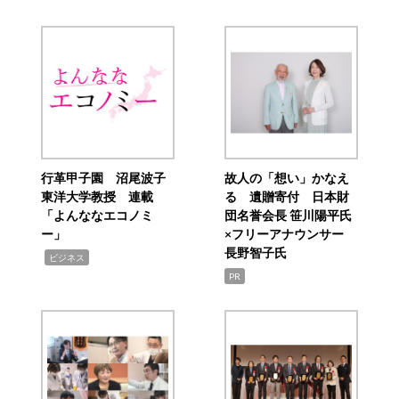
行革甲子園 沼尾波子
故人の「想い」かなえ
東洋大学教授 連載
る 遺贈寄付 日本財
「よんななエコノミ
団名誉会長 笹川陽平氏
ー」
×フリーアナウンサー
長野智子氏
,
ビジネス
PR