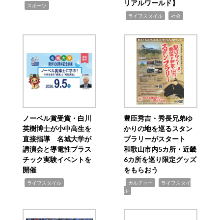
リアルワールド】
,
スポーツ
,
,
ライフスタイル
社会
ノーベル賞受賞・白川
豊臣秀吉・秀長兄弟ゆ
英樹博士が小中高生を
かりの地を巡るスタン
直接指導 名城大学が
プラリーがスタート
講演会と導電性プラス
和歌山市内5カ所・近畿
チック実験イベントを
6カ所を巡り限定グッズ
開催
をもらおう
,
,
,
ライフスタイル
カルチャー
ライフスタイ
ル