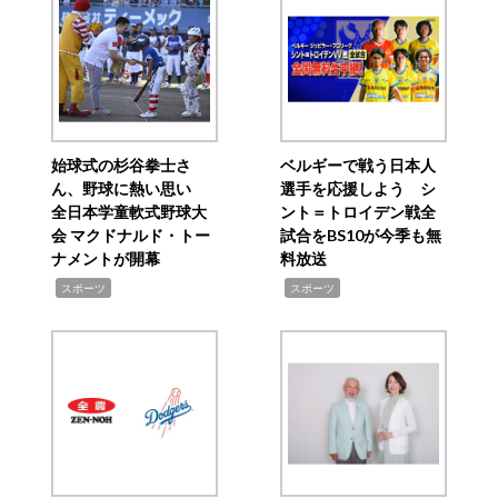
始球式の杉谷拳士さ
ベルギーで戦う日本人
ん、野球に熱い思い
選手を応援しよう シ
全日本学童軟式野球大
ント＝トロイデン戦全
会 マクドナルド・トー
試合をBS10が今季も無
ナメントが開幕
料放送
,
,
スポーツ
スポーツ