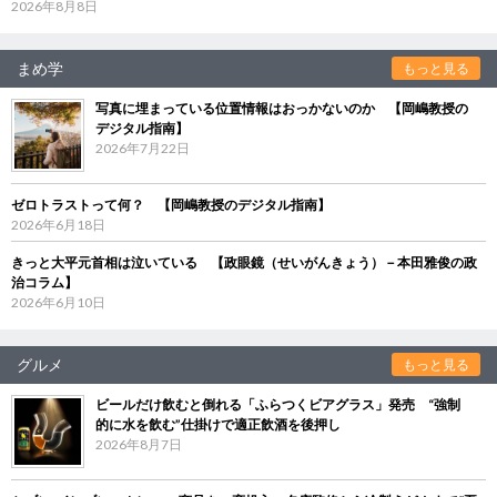
2026年8月8日
まめ学
もっと見る
写真に埋まっている位置情報はおっかないのか 【岡嶋教授の
デジタル指南】
2026年7月22日
ゼロトラストって何？ 【岡嶋教授のデジタル指南】
2026年6月18日
きっと大平元首相は泣いている 【政眼鏡（せいがんきょう）－本田雅俊の政
治コラム】
2026年6月10日
グルメ
もっと見る
ビールだけ飲むと倒れる「ふらつくビアグラス」発売 “強制
的に水を飲む”仕掛けで適正飲酒を後押し
2026年8月7日