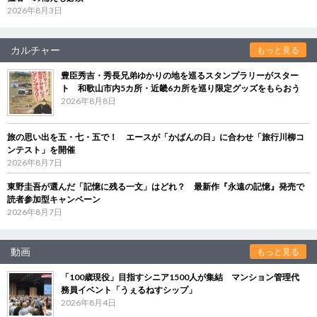
2026年8月3日
カルチャー
もっと見る
豊臣秀吉・秀長兄弟ゆかりの地を巡るスタンプラリーがスター
ト 和歌山市内5カ所・近畿6カ所を巡り限定グッズをもらおう
2026年8月8日
旅の思い出を五・七・五で！ エースが「かばんの日」に合わせ「旅行川柳コ
ンテスト」を開催
2026年8月7日
東野圭吾が選んだ「記憶に残る一文」はどれ？ 最新作『永遠の記憶』発売で
読者参加型キャンペーン
2026年8月7日
動画
もっと見る
「100歳現役」目指すシニア1500人が集結 マンション管理代
務員イベント「うぇるねすシップ」
2026年8月4日