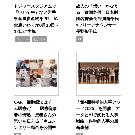
ドジャースタジアムで
故人の「想い」かなえ
「いわて牛」など岩手
る 遺贈寄付 日本財
県産農畜産物をPR JA
団名誉会長 笹川陽平氏
全農いわてが8月10日～
×フリーアナウンサー
12日に実施
長野智子氏
,
,
スポーツ
ビジネス
PR
CAR T細胞療法はチー
「第4回科学的人事アワ
ム医療だ！ 医療従事
ード2025」を開催 デ
者の情熱、患者さんの
ータとAIで変わる人事
思いを伝えるドキュメ
戦略 科学的人事の最
ンタリー動画を公開中
新事例