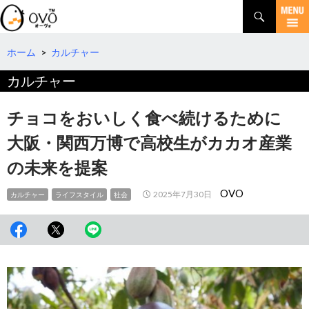
検
索
コ
ン
テ
ホーム
>
カルチャー
ン
カルチャー
ツ
へ
移
チョコをおいしく食べ続けるために
動
大阪・関西万博で高校生がカカオ産業
の未来を提案
OVO
2025年7月30日
カルチャー
ライフスタイル
社会