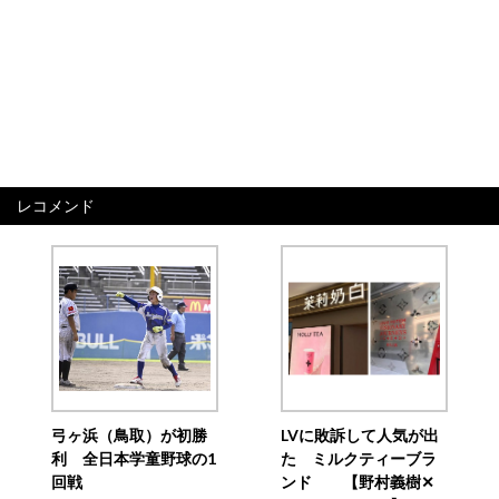
レコメンド
弓ヶ浜（鳥取）が初勝
LVに敗訴して人気が出
利 全日本学童野球の1
た ミルクティーブラ
回戦
ンド 【野村義樹✕