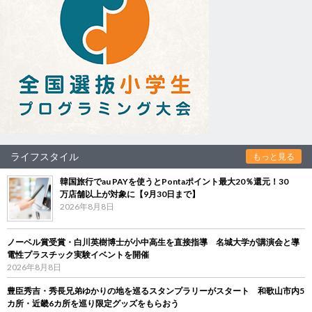
ライフスタイル
もっと見る
韓国旅行でau PAYを使うとPontaポイント最大20％還元！30
万店舗以上が対象に【9月30日まで】
2026年8月8日
ノーベル賞受賞・白川英樹博士が小中高生を直接指導 名城大学が講演会と導
電性プラスチック実験イベントを開催
2026年8月8日
豊臣秀吉・秀長兄弟ゆかりの地を巡るスタンプラリーがスタート 和歌山市内5
カ所・近畿6カ所を巡り限定グッズをもらおう