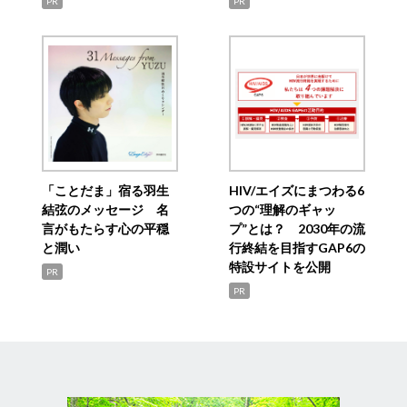
PR
PR
「ことだま」宿る羽生
HIV/エイズにまつわる6
結弦のメッセージ 名
つの“理解のギャッ
言がもたらす心の平穏
プ”とは？ 2030年の流
と潤い
行終結を目指すGAP6の
特設サイトを公開
PR
PR