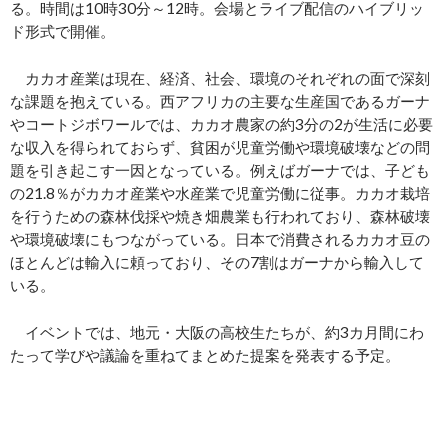
る。時間は10時30分～12時。会場とライブ配信のハイブリッ
ド形式で開催。
カカオ産業は現在、経済、社会、環境のそれぞれの面で深刻
な課題を抱えている。西アフリカの主要な生産国であるガーナ
やコートジボワールでは、カカオ農家の約3分の2が生活に必要
な収入を得られておらず、貧困が児童労働や環境破壊などの問
題を引き起こす一因となっている。例えばガーナでは、子ども
の21.8％がカカオ産業や水産業で児童労働に従事。カカオ栽培
を行うための森林伐採や焼き畑農業も行われており、森林破壊
や環境破壊にもつながっている。日本で消費されるカカオ豆の
ほとんどは輸入に頼っており、その7割はガーナから輸入して
いる。
イベントでは、地元・大阪の高校生たちが、約3カ月間にわ
たって学びや議論を重ねてまとめた提案を発表する予定。