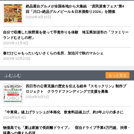
絶品屋台グルメが全国各地から大集結 “庶民派食フェス”第4
回「川口×絶品グルメビール＆日本酒祭り2026」を開催
2026年4月15日
自分で収穫した秋野菜を使って芋煮作りを体験 埼玉県加須市の「ファミリー
ランドむさしの村」
2025年11月4日
春だけじゃもったいないさくらの名所、加治川で秋のマルシェ
2025年10月23日
ふむふむ
もっと見る
四日市の公害克服の歴史を伝える絵本『スモックリン』制作プ
ロジェクト クラウドファンディングで支援を募集
2026年8月5日
「中東発」値上げラッシュが本格化 飲食料品値上げ、約3年ぶりの多さに
2026年8月4日
物価高でも「夏は家族で長距離ドライブ」 宿泊ドライブ予算4万円超、渋滞・
猛暑への備えも必須