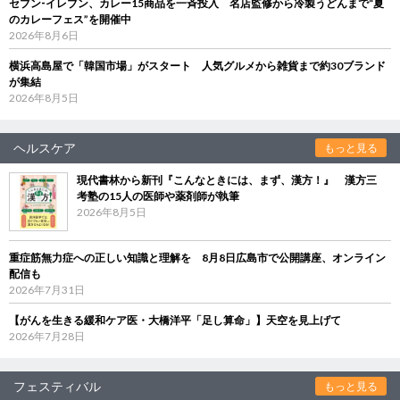
セブン‐イレブン、カレー15商品を一斉投入 名店監修から冷製うどんまで“夏
のカレーフェス”を開催中
2026年8月6日
横浜高島屋で「韓国市場」がスタート 人気グルメから雑貨まで約30ブランド
が集結
2026年8月5日
ヘルスケア
もっと見る
現代書林から新刊『こんなときには、まず、漢方！』 漢方三
考塾の15人の医師や薬剤師が執筆
2026年8月5日
重症筋無力症への正しい知識と理解を 8月8日広島市で公開講座、オンライン
配信も
2026年7月31日
【がんを生きる緩和ケア医・大橋洋平「足し算命」】天空を見上げて
2026年7月28日
フェスティバル
もっと見る