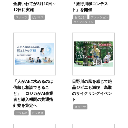
全農いわてが8月10日～
「旅行川柳コンテス
12日に実施
ト」を開催
,
,
,
,
,
スポーツ
ビジネス
おでかけ
ファッション
ライフスタイル
「人がAIに求めるのは
日野川の風を感じて絶
信頼し相談できるこ
品ジビエも満喫 鳥取
と」 ロジカがAI事業
のサイクリングイベン
者と導入機関の共通指
ト
針案を策定へ
,
スポーツ
,
,
デジもの
ビジネス