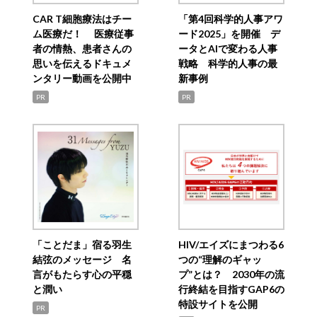
CAR T細胞療法はチー
「第4回科学的人事アワ
ム医療だ！ 医療従事
ード2025」を開催 デ
者の情熱、患者さんの
ータとAIで変わる人事
思いを伝えるドキュメ
戦略 科学的人事の最
ンタリー動画を公開中
新事例
PR
PR
「ことだま」宿る羽生
HIV/エイズにまつわる6
結弦のメッセージ 名
つの“理解のギャッ
言がもたらす心の平穏
プ”とは？ 2030年の流
と潤い
行終結を目指すGAP6の
特設サイトを公開
PR