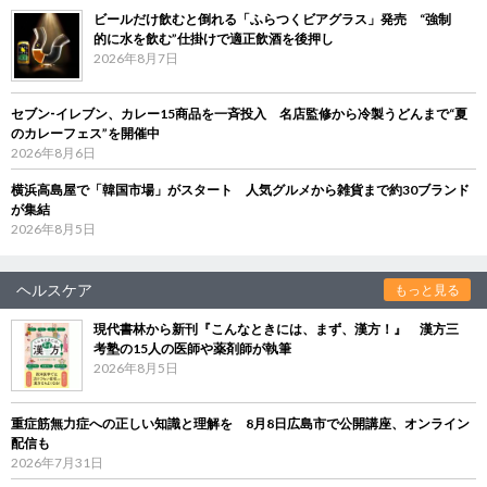
ビールだけ飲むと倒れる「ふらつくビアグラス」発売 “強制
的に水を飲む”仕掛けで適正飲酒を後押し
2026年8月7日
セブン‐イレブン、カレー15商品を一斉投入 名店監修から冷製うどんまで“夏
のカレーフェス”を開催中
2026年8月6日
横浜高島屋で「韓国市場」がスタート 人気グルメから雑貨まで約30ブランド
が集結
2026年8月5日
ヘルスケア
もっと見る
現代書林から新刊『こんなときには、まず、漢方！』 漢方三
考塾の15人の医師や薬剤師が執筆
2026年8月5日
重症筋無力症への正しい知識と理解を 8月8日広島市で公開講座、オンライン
配信も
2026年7月31日