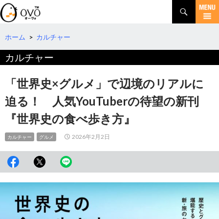
検
索
コ
ン
テ
ホーム
>
カルチャー
ン
カルチャー
ツ
へ
移
「世界史×グルメ」で辺境のリアルに
動
迫る！ 人気YouTuberの待望の新刊
『世界史の食べ歩き方』
2026年2月2日
カルチャー
グルメ