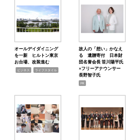
オールデイダイニング
故人の「想い」かなえ
を一新 ヒルトン東京
る 遺贈寄付 日本財
お台場、改装進む
団名誉会長 笹川陽平氏
×フリーアナウンサー
,
,
ビジネス
ライフスタイル
長野智子氏
PR