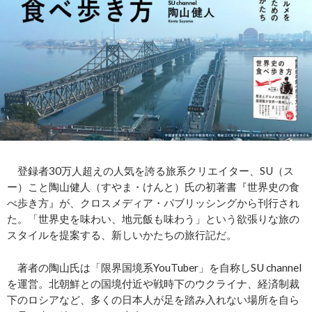
登録者30万人超えの人気を誇る旅系クリエイター、SU（ス
ー）こと陶山健人（すやま・けんと）氏の初著書『世界史の食
べ歩き方』が、クロスメディア・パブリッシングから刊行され
た。「世界史を味わい、地元飯も味わう」という欲張りな旅の
スタイルを提案する、新しいかたちの旅行記だ。
著者の陶山氏は「限界国境系YouTuber」を自称しSU channel
を運営。北朝鮮との国境付近や戦時下のウクライナ、経済制裁
下のロシアなど、多くの日本人が足を踏み入れない場所を自ら