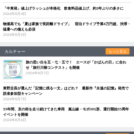
「中東発」値上げラッシュが本格化 飲食料品値上げ、約3年ぶりの多さに
2026年8月4日
物価高でも「夏は家族で長距離ドライブ」 宿泊ドライブ予算4万円超、渋滞・
猛暑への備えも必須
2026年8月3日
カルチャー
もっと見る
旅の思い出を五・七・五で！ エースが「かばんの日」に合わ
せ「旅行川柳コンテスト」を開催
2026年8月7日
東野圭吾が選んだ「記憶に残る一文」はどれ？ 最新作『永遠の記憶』発売で
読者参加型キャンペーン
2026年8月7日
55年間、京の街を走り続けてきた車両 嵐山線・モボ301形、運行開始55周年
イベントを開催
2026年8月6日