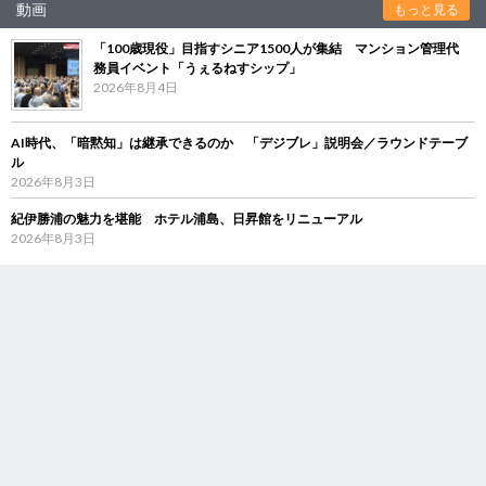
動画
もっと見る
「100歳現役」目指すシニア1500人が集結 マンション管理代
務員イベント「うぇるねすシップ」
2026年8月4日
AI時代、「暗黙知」は継承できるのか 「デジブレ」説明会／ラウンドテーブ
ル
2026年8月3日
紀伊勝浦の魅力を堪能 ホテル浦島、日昇館をリニューアル
2026年8月3日