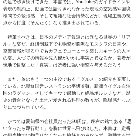
の足で歩き続けてきた。本書では、YouTubeのガイドラインや
表現の制約上、動画では語りきれなかった現地の空気感や国境
検問での緊張感、そして複雑な社会情勢などが、現場主義の視
点から忖度（そんたく）なく描き出されている。
特筆すべきは、日本のメディア報道とは異なる世界の「リア
ル」な姿だ。経済制裁下でも物資が潤沢なモスクワの日常や、
空襲警報が鳴る中でもカフェでコーヒーを楽しむキーウの人々
の姿。人づての情報や先入観がいかに事実と異なるか、著者が
現地で目撃した「真実」は読者に強い衝撃を与えるだろう。
また、旅のもう一つの主役である「グルメ」の紹介も充実し
ている。北朝鮮国営レストランの平壌冷麺、新疆ウイグル自治
区のラグマン、そしてキーウで感動した絶品ボルシチなど、歴
史の舞台となった土地で愛される料理の数々が、臨場感たっぷ
りにつづられている。
かつては愛知県の会社員だったSU氏は、座右の銘である「思
い立ったら即行動！」を胸に世界へ飛び出した。本書は、定番
の観光地では物足りなくなった旅好きのみならず、激動する世