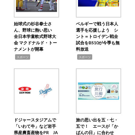
始球式の杉谷拳士さ
ベルギーで戦う日本人
ん、野球に熱い思い
選手を応援しよう シ
全日本学童軟式野球大
ント＝トロイデン戦全
会 マクドナルド・トー
試合をBS10が今季も無
ナメントが開幕
料放送
,
,
スポーツ
スポーツ
ドジャースタジアムで
旅の思い出を五・七・
「いわて牛」など岩手
五で！ エースが「か
県産農畜産物をPR JA
ばんの日」に合わせ