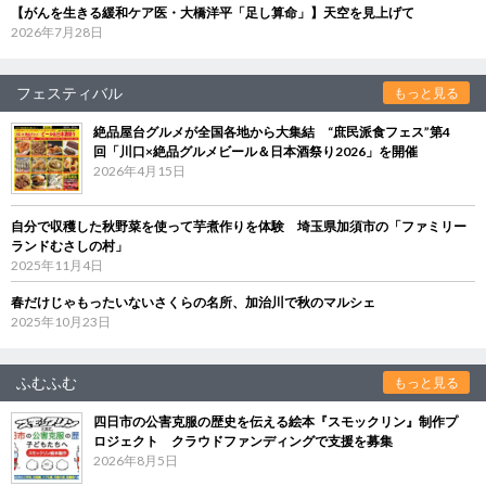
【がんを生きる緩和ケア医・大橋洋平「足し算命」】天空を見上げて
2026年7月28日
フェスティバル
もっと見る
絶品屋台グルメが全国各地から大集結 “庶民派食フェス”第4
回「川口×絶品グルメビール＆日本酒祭り2026」を開催
2026年4月15日
自分で収穫した秋野菜を使って芋煮作りを体験 埼玉県加須市の「ファミリー
ランドむさしの村」
2025年11月4日
春だけじゃもったいないさくらの名所、加治川で秋のマルシェ
2025年10月23日
ふむふむ
もっと見る
四日市の公害克服の歴史を伝える絵本『スモックリン』制作プ
ロジェクト クラウドファンディングで支援を募集
2026年8月5日