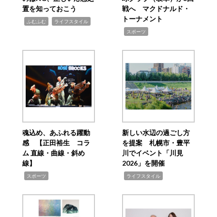
置を知っておこう
戦へ マクドナルド・
トーナメント
,
,
ふむふむ
ライフスタイル
,
スポーツ
魂込め、あふれる躍動
新しい水辺の過ごし方
感 【正田裕生 コラ
を提案 札幌市・豊平
ム 直線・曲線・斜め
川でイベント「川見
線】
2026」を開催
,
,
スポーツ
ライフスタイル