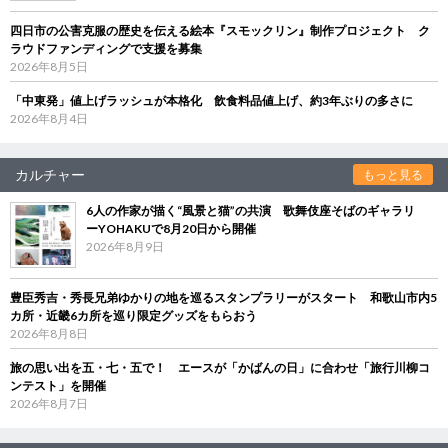
四日市の公害克服の歴史を伝える絵本『スモックリン』制作プロジェクト ク
ラウドファンディングで支援を募集
2026年8月5日
「中東発」値上げラッシュが本格化 飲食料品値上げ、約3年ぶりの多さに
2026年8月4日
カルチャー
もっと見る
6人の作家が描く“風景と猫”の共演 歌舞伎座そばのギャラリ
ーYOHAKUで8月20日から開催
2026年8月9日
豊臣秀吉・秀長兄弟ゆかりの地を巡るスタンプラリーがスタート 和歌山市内5
カ所・近畿6カ所を巡り限定グッズをもらおう
2026年8月8日
旅の思い出を五・七・五で！ エースが「かばんの日」に合わせ「旅行川柳コ
ンテスト」を開催
2026年8月7日