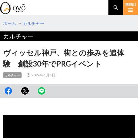
検
索
コ
ン
テ
ホーム
>
カルチャー
ン
カルチャー
ツ
へ
移
ヴィッセル神戸、街との歩みを追体
動
験 創設30年でPRGイベント
2026年1月5日
カルチャー