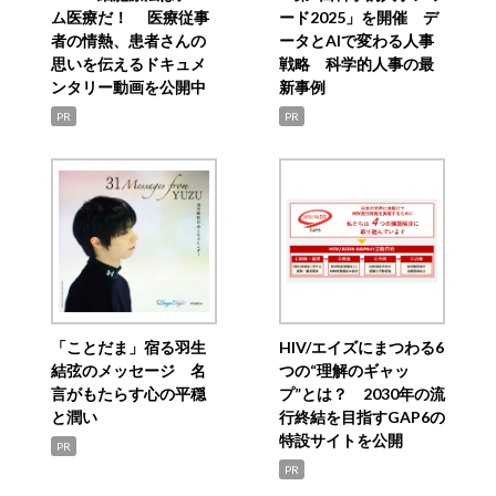
ム医療だ！ 医療従事
ード2025」を開催 デ
者の情熱、患者さんの
ータとAIで変わる人事
思いを伝えるドキュメ
戦略 科学的人事の最
ンタリー動画を公開中
新事例
PR
PR
「ことだま」宿る羽生
HIV/エイズにまつわる6
結弦のメッセージ 名
つの“理解のギャッ
言がもたらす心の平穏
プ”とは？ 2030年の流
と潤い
行終結を目指すGAP6の
特設サイトを公開
PR
PR