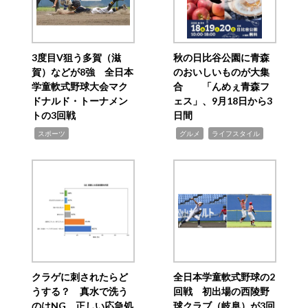
3度目V狙う多賀（滋
秋の日比谷公園に青森
賀）などが8強 全日本
のおいしいものが大集
学童軟式野球大会マク
合 「んめぇ青森フ
ドナルド・トーナメン
ェス」、9月18日から3
トの3回戦
日間
,
,
,
スポーツ
グルメ
ライフスタイル
クラゲに刺されたらど
全日本学童軟式野球の2
うする？ 真水で洗う
回戦 初出場の西陵野
のはNG、正しい応急処
球クラブ（岐阜）が3回