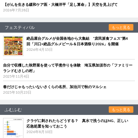
【がんを生きる緩和ケア医・大橋洋平「足し算命」】天空を見上げて
2026年7月28日
フェスティバル
もっと見る
絶品屋台グルメが全国各地から大集結 “庶民派食フェス”第4
回「川口×絶品グルメビール＆日本酒祭り2026」を開催
2026年4月15日
自分で収穫した秋野菜を使って芋煮作りを体験 埼玉県加須市の「ファミリー
ランドむさしの村」
2025年11月4日
春だけじゃもったいないさくらの名所、加治川で秋のマルシェ
2025年10月23日
ふむふむ
もっと見る
クラゲに刺されたらどうする？ 真水で洗うのはNG、正しい
応急処置を知っておこう
2026年8月10日