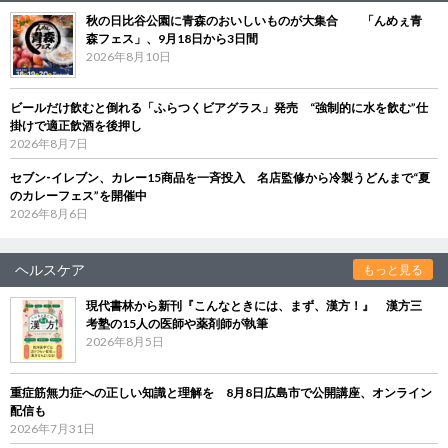
秋の日比谷公園に青森のおいしいものが大集合 「んめぇ青
森フェス」、9月18日から3日間
2026年8月10日
ビールだけ飲むと倒れる「ふらつくビアグラス」発売 “強制的に水を飲む”仕
掛けで適正飲酒を後押し
2026年8月7日
セブン‐イレブン、カレー15商品を一斉投入 名店監修から冷製うどんまで“夏
のカレーフェス”を開催中
2026年8月6日
ヘルスケア
もっと見る
現代書林から新刊『こんなときには、まず、漢方！』 漢方三
考塾の15人の医師や薬剤師が執筆
2026年8月5日
重症筋無力症への正しい知識と理解を 8月8日広島市で公開講座、オンライン
配信も
2026年7月31日