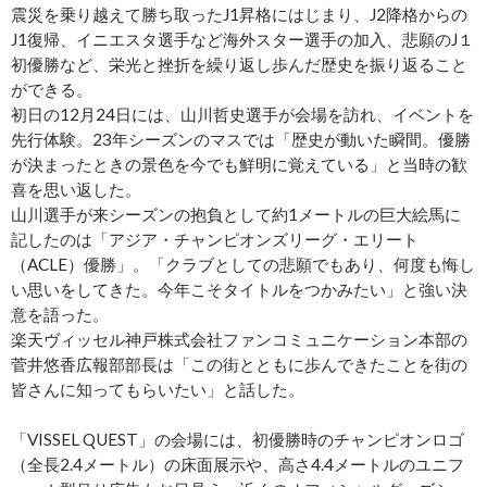
震災を乗り越えて勝ち取ったJ1昇格にはじまり、J2降格からの
J1復帰、イニエスタ選手など海外スター選手の加入、悲願のJ１
初優勝など、栄光と挫折を繰り返し歩んだ歴史を振り返ること
ができる。
初日の12月24日には、山川哲史選手が会場を訪れ、イベントを
先行体験。23年シーズンのマスでは「歴史が動いた瞬間。優勝
が決まったときの景色を今でも鮮明に覚えている」と当時の歓
喜を思い返した。
山川選手が来シーズンの抱負として約1メートルの巨大絵馬に
記したのは「アジア・チャンピオンズリーグ・エリート
（ACLE）優勝」。「クラブとしての悲願でもあり、何度も悔し
い思いをしてきた。今年こそタイトルをつかみたい」と強い決
意を語った。
楽天ヴィッセル神戸株式会社ファンコミュニケーション本部の
菅井悠香広報部部長は「この街とともに歩んできたことを街の
皆さんに知ってもらいたい」と話した。
「VISSEL QUEST」の会場には、初優勝時のチャンピオンロゴ
（全長2.4メートル）の床面展示や、高さ4.4メートルのユニフ