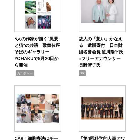
6人の作家が描く“風景
故人の「想い」かなえ
と猫”の共演 歌舞伎座
る 遺贈寄付 日本財
そばのギャラリー
団名誉会長 笹川陽平氏
YOHAKUで8月20日か
×フリーアナウンサー
ら開催
長野智子氏
,
カルチャー
PR
CAR T細胞療法はチー
「第4回科学的人事アワ