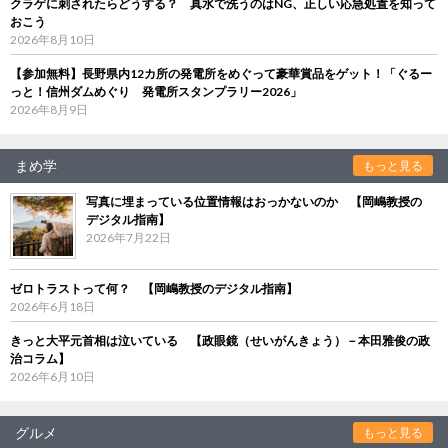
クラゲに刺されたらどうする？ 真水で洗うのはNG、正しい応急処置を知って
おこう
2026年8月10日
【参加無料】長野県内12カ所の発電所をめぐって豪華賞品をゲット！「ぐるー
っと！信州ダムめぐり 発電所スタンプラリー2026」
2026年8月9日
まめ学
もっと見る
写真に埋まっている位置情報はおっかないのか 【岡嶋教授の
デジタル指南】
2026年7月22日
ゼロトラストって何？ 【岡嶋教授のデジタル指南】
2026年6月18日
きっと大平元首相は泣いている 【政眼鏡（せいがんきょう）－本田雅俊の政
治コラム】
2026年6月10日
グルメ
もっと見る