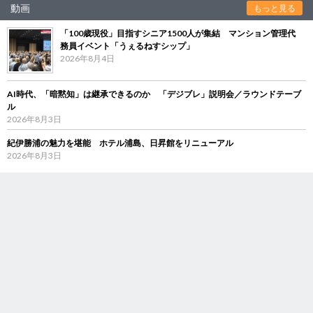
動画
もっと見る
「100歳現役」目指すシニア1500人が集結 マンション管理代
務員イベント「うぇるねすシップ」
2026年8月4日
AI時代、「暗黙知」は継承できるのか 「デジブレ」説明会／ラウンドテーブ
ル
2026年8月3日
紀伊勝浦の魅力を堪能 ホテル浦島、日昇館をリニューアル
2026年8月3日