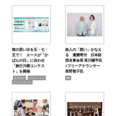
旅の思い出を五・七・
故人の「想い」かなえ
五で！ エースが「か
る 遺贈寄付 日本財
ばんの日」に合わせ
団名誉会長 笹川陽平氏
「旅行川柳コンテス
×フリーアナウンサー
ト」を開催
長野智子氏
,
,
,
おでかけ
ファッション
PR
ライフスタイル