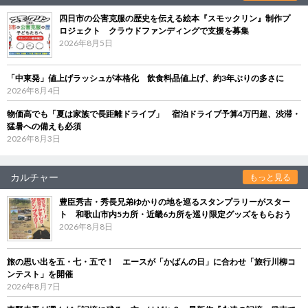
四日市の公害克服の歴史を伝える絵本『スモックリン』制作プ
ロジェクト クラウドファンディングで支援を募集
2026年8月5日
「中東発」値上げラッシュが本格化 飲食料品値上げ、約3年ぶりの多さに
2026年8月4日
物価高でも「夏は家族で長距離ドライブ」 宿泊ドライブ予算4万円超、渋滞・
猛暑への備えも必須
2026年8月3日
カルチャー
もっと見る
豊臣秀吉・秀長兄弟ゆかりの地を巡るスタンプラリーがスター
ト 和歌山市内5カ所・近畿6カ所を巡り限定グッズをもらおう
2026年8月8日
旅の思い出を五・七・五で！ エースが「かばんの日」に合わせ「旅行川柳コ
ンテスト」を開催
2026年8月7日