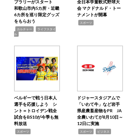
プラリーがスタート
全日本学童軟式野球大
和歌山市内5カ所・近畿
会 マクドナルド・トー
6カ所を巡り限定グッズ
ナメントが開幕
をもらおう
,
スポーツ
,
,
カルチャー
ライフスタイ
ル
ベルギーで戦う日本人
ドジャースタジアムで
選手を応援しよう シ
「いわて牛」など岩手
ント＝トロイデン戦全
県産農畜産物をPR JA
試合をBS10が今季も無
全農いわてが8月10日～
料放送
12日に実施
,
,
,
スポーツ
スポーツ
ビジネス