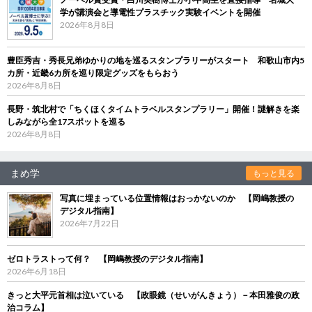
学が講演会と導電性プラスチック実験イベントを開催
2026年8月8日
豊臣秀吉・秀長兄弟ゆかりの地を巡るスタンプラリーがスタート 和歌山市内5
カ所・近畿6カ所を巡り限定グッズをもらおう
2026年8月8日
長野・筑北村で「ちくほくタイムトラベルスタンプラリー」開催！謎解きを楽
しみながら全17スポットを巡る
2026年8月8日
まめ学
もっと見る
写真に埋まっている位置情報はおっかないのか 【岡嶋教授の
デジタル指南】
2026年7月22日
ゼロトラストって何？ 【岡嶋教授のデジタル指南】
2026年6月18日
きっと大平元首相は泣いている 【政眼鏡（せいがんきょう）－本田雅俊の政
治コラム】