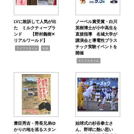
LVに敗訴して人気が出
ノーベル賞受賞・白川
た ミルクティーブラ
英樹博士が小中高生を
ンド 【野村義樹✕
直接指導 名城大学が
リアルワールド】
講演会と導電性プラス
チック実験イベントを
,
,
ライフスタイル
社会
開催
,
ライフスタイル
豊臣秀吉・秀長兄弟ゆ
始球式の杉谷拳士さ
かりの地を巡るスタン
ん、野球に熱い思い