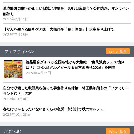
重症筋無力症への正しい知識と理解を 8月8日広島市で公開講座、オンライン
配信も
2026年7月31日
【がんを生きる緩和ケア医・大橋洋平「足し算命」】天空を見上げて
2026年7月28日
フェスティバル
もっと見る
絶品屋台グルメが全国各地から大集結 “庶民派食フェス”第4
回「川口×絶品グルメビール＆日本酒祭り2026」を開催
2026年4月15日
自分で収穫した秋野菜を使って芋煮作りを体験 埼玉県加須市の「ファミリー
ランドむさしの村」
2025年11月4日
春だけじゃもったいないさくらの名所、加治川で秋のマルシェ
2025年10月23日
ふむふむ
もっと見る