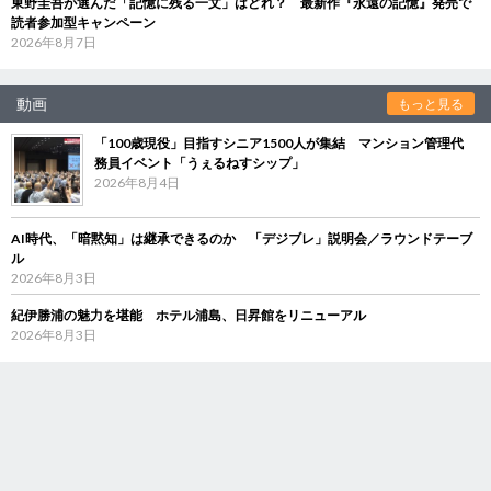
東野圭吾が選んだ「記憶に残る一文」はどれ？ 最新作『永遠の記憶』発売で
読者参加型キャンペーン
2026年8月7日
動画
もっと見る
「100歳現役」目指すシニア1500人が集結 マンション管理代
務員イベント「うぇるねすシップ」
2026年8月4日
AI時代、「暗黙知」は継承できるのか 「デジブレ」説明会／ラウンドテーブ
ル
2026年8月3日
紀伊勝浦の魅力を堪能 ホテル浦島、日昇館をリニューアル
2026年8月3日