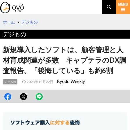
検
索
コ
ン
テ
ホーム
>
デジもの
ン
デジもの
ツ
へ
移
新規導入したソフトは、顧客管理と人
動
材育成関連が多数 キャプテラのDX調
査報告、「後悔している」も約6割
Kyodo Weekly
2023年12月22日
デジもの