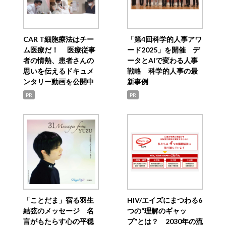
CAR T細胞療法はチー
「第4回科学的人事アワ
ム医療だ！ 医療従事
ード2025」を開催 デ
者の情熱、患者さんの
ータとAIで変わる人事
思いを伝えるドキュメ
戦略 科学的人事の最
ンタリー動画を公開中
新事例
PR
PR
「ことだま」宿る羽生
HIV/エイズにまつわる6
結弦のメッセージ 名
つの“理解のギャッ
言がもたらす心の平穏
プ”とは？ 2030年の流