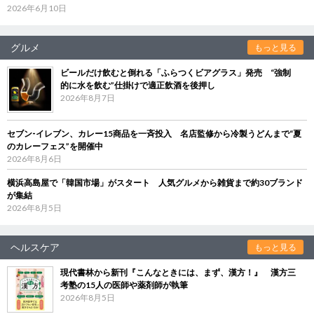
2026年6月10日
グルメ
もっと見る
ビールだけ飲むと倒れる「ふらつくビアグラス」発売 “強制
的に水を飲む”仕掛けで適正飲酒を後押し
2026年8月7日
セブン‐イレブン、カレー15商品を一斉投入 名店監修から冷製うどんまで“夏
のカレーフェス”を開催中
2026年8月6日
横浜高島屋で「韓国市場」がスタート 人気グルメから雑貨まで約30ブランド
が集結
2026年8月5日
ヘルスケア
もっと見る
現代書林から新刊『こんなときには、まず、漢方！』 漢方三
考塾の15人の医師や薬剤師が執筆
2026年8月5日