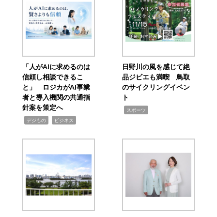
「人がAIに求めるのは
日野川の風を感じて絶
信頼し相談できるこ
品ジビエも満喫 鳥取
と」 ロジカがAI事業
のサイクリングイベン
者と導入機関の共通指
ト
針案を策定へ
,
スポーツ
,
,
デジもの
ビジネス