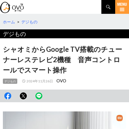
検
索
コ
ン
テ
ホーム
>
デジもの
ン
デジもの
ツ
へ
移
シャオミからGoogle TV搭載のチュー
動
ナーレステレビ2機種 音声コントロ
ールでスマート操作
OVO
2024年11月26日
デジもの