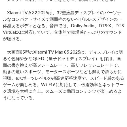
Xiaomi TV A 32 2025は、32型液晶ディスプレイのパーソナ
ルなコンパクトサイズで画面枠のないベゼルレスデザインの一
体感あるボディとなる。音声では、Dolby Audio、DTS:X、DTS
Virtual:Xに対応していて、立体的で臨場感たっぷりのサウンド
が聴ける。
大画面85型のXiaomi TV Max 85 2025は、ディスプレイは明
るく色鮮やかなQLED（量子ドットディスプレイ）を採用。画
面の書き換えが高フレームレート、高リフレッシュレートで、
動きの速いスポーツ、モータースポーツなども鮮明で滑らかに
視聴。eスポーツレベルの超高速応答速度で、スピード感のある
ゲームが楽しめる。Wi-Fi 6に対応して、伝送効率とネットワー
ク環境を大幅に向上。スムーズに動画コンテンツが楽しめるよ
うになっている。