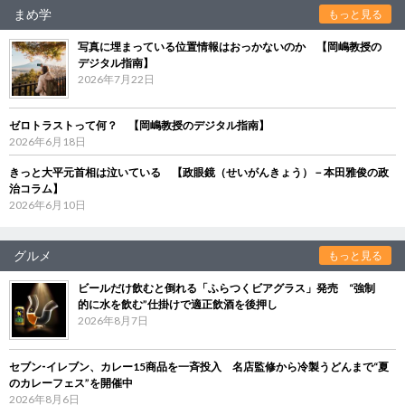
まめ学
もっと見る
写真に埋まっている位置情報はおっかないのか 【岡嶋教授の
デジタル指南】
2026年7月22日
ゼロトラストって何？ 【岡嶋教授のデジタル指南】
2026年6月18日
きっと大平元首相は泣いている 【政眼鏡（せいがんきょう）－本田雅俊の政
治コラム】
2026年6月10日
グルメ
もっと見る
ビールだけ飲むと倒れる「ふらつくビアグラス」発売 “強制
的に水を飲む”仕掛けで適正飲酒を後押し
2026年8月7日
セブン‐イレブン、カレー15商品を一斉投入 名店監修から冷製うどんまで“夏
のカレーフェス”を開催中
2026年8月6日