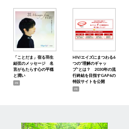
「ことだま」宿る羽生
HIV/エイズにまつわる6
結弦のメッセージ 名
つの“理解のギャッ
言がもたらす心の平穏
プ”とは？ 2030年の流
と潤い
行終結を目指すGAP6の
特設サイトを公開
PR
PR