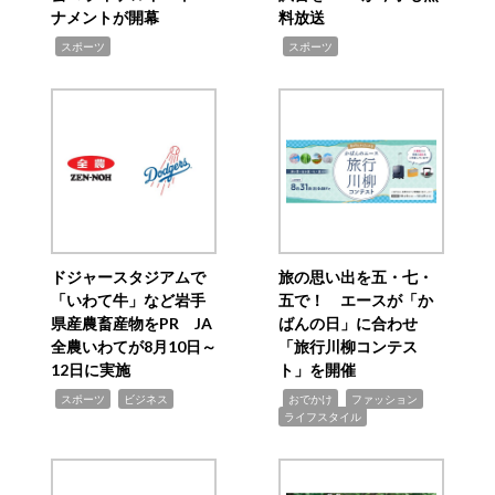
ナメントが開幕
料放送
,
,
スポーツ
スポーツ
ドジャースタジアムで
旅の思い出を五・七・
「いわて牛」など岩手
五で！ エースが「か
県産農畜産物をPR JA
ばんの日」に合わせ
全農いわてが8月10日～
「旅行川柳コンテス
12日に実施
ト」を開催
,
,
,
,
,
スポーツ
ビジネス
おでかけ
ファッション
ライフスタイル