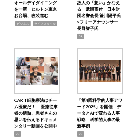
オールデイダイニング
故人の「想い」かなえ
を一新 ヒルトン東京
る 遺贈寄付 日本財
お台場、改装進む
団名誉会長 笹川陽平氏
×フリーアナウンサー
,
,
ビジネス
ライフスタイル
長野智子氏
PR
CAR T細胞療法はチー
「第4回科学的人事アワ
ム医療だ！ 医療従事
ード2025」を開催 デ
者の情熱、患者さんの
ータとAIで変わる人事
思いを伝えるドキュメ
戦略 科学的人事の最
ンタリー動画を公開中
新事例
PR
PR