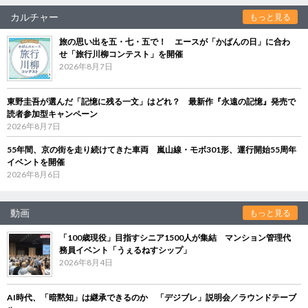
カルチャー
もっと見る
旅の思い出を五・七・五で！ エースが「かばんの日」に合わ
せ「旅行川柳コンテスト」を開催
2026年8月7日
東野圭吾が選んだ「記憶に残る一文」はどれ？ 最新作『永遠の記憶』発売で
読者参加型キャンペーン
2026年8月7日
55年間、京の街を走り続けてきた車両 嵐山線・モボ301形、運行開始55周年
イベントを開催
2026年8月6日
動画
もっと見る
「100歳現役」目指すシニア1500人が集結 マンション管理代
務員イベント「うぇるねすシップ」
2026年8月4日
AI時代、「暗黙知」は継承できるのか 「デジブレ」説明会／ラウンドテーブ