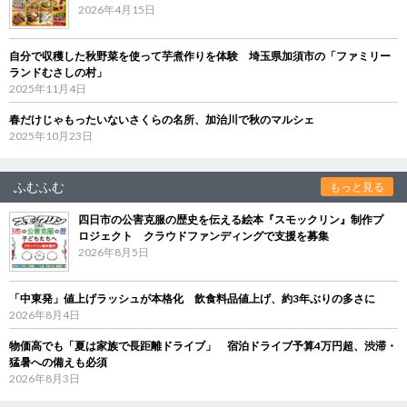
2026年4月15日
自分で収穫した秋野菜を使って芋煮作りを体験 埼玉県加須市の「ファミリー
ランドむさしの村」
2025年11月4日
春だけじゃもったいないさくらの名所、加治川で秋のマルシェ
2025年10月23日
ふむふむ
もっと見る
四日市の公害克服の歴史を伝える絵本『スモックリン』制作プ
ロジェクト クラウドファンディングで支援を募集
2026年8月5日
「中東発」値上げラッシュが本格化 飲食料品値上げ、約3年ぶりの多さに
2026年8月4日
物価高でも「夏は家族で長距離ドライブ」 宿泊ドライブ予算4万円超、渋滞・
猛暑への備えも必須
2026年8月3日