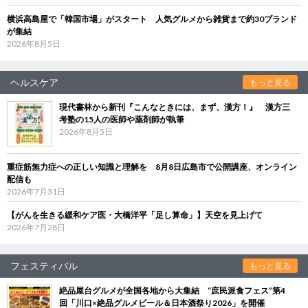
横浜高島屋で「韓国市場」がスタート 人気グルメから雑貨まで約30ブランド
が集結
2026年8月5日
ヘルスケア
もっと見る
現代書林から新刊『こんなときには、まず、漢方！』 漢方三
考塾の15人の医師や薬剤師が執筆
2026年8月5日
重症筋無力症への正しい知識と理解を 8月8日広島市で公開講座、オンライン
配信も
2026年7月31日
【がんを生きる緩和ケア医・大橋洋平「足し算命」】天空を見上げて
2026年7月28日
フェスティバル
もっと見る
絶品屋台グルメが全国各地から大集結 “庶民派食フェス”第4
回「川口×絶品グルメビール＆日本酒祭り2026」を開催