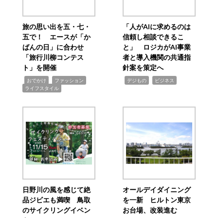
旅の思い出を五・七・
「人がAIに求めるのは
五で！ エースが「か
信頼し相談できるこ
ばんの日」に合わせ
と」 ロジカがAI事業
「旅行川柳コンテス
者と導入機関の共通指
ト」を開催
針案を策定へ
,
,
,
,
,
おでかけ
ファッション
デジもの
ビジネス
ライフスタイル
日野川の風を感じて絶
オールデイダイニング
品ジビエも満喫 鳥取
を一新 ヒルトン東京
のサイクリングイベン
お台場、改装進む