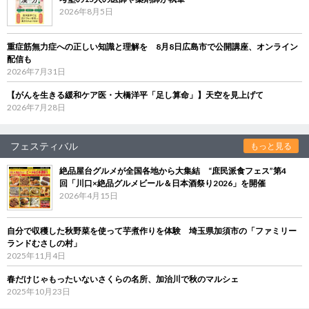
2026年8月5日
重症筋無力症への正しい知識と理解を 8月8日広島市で公開講座、オンライン
配信も
2026年7月31日
【がんを生きる緩和ケア医・大橋洋平「足し算命」】天空を見上げて
2026年7月28日
フェスティバル
もっと見る
絶品屋台グルメが全国各地から大集結 “庶民派食フェス”第4
回「川口×絶品グルメビール＆日本酒祭り2026」を開催
2026年4月15日
自分で収穫した秋野菜を使って芋煮作りを体験 埼玉県加須市の「ファミリー
ランドむさしの村」
2025年11月4日
春だけじゃもったいないさくらの名所、加治川で秋のマルシェ
2025年10月23日