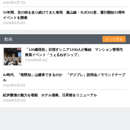
2026年8月7日
55年間、京の街を走り続けてきた車両 嵐山線・モボ301形、運行開始55周年
イベントを開催
2026年8月6日
動画
もっと見る
「100歳現役」目指すシニア1500人が集結 マンション管理代
務員イベント「うぇるねすシップ」
2026年8月4日
AI時代、「暗黙知」は継承できるのか 「デジブレ」説明会／ラウンドテーブ
ル
2026年8月3日
紀伊勝浦の魅力を堪能 ホテル浦島、日昇館をリニューアル
2026年8月3日