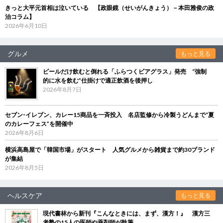
きっと大平元首相は泣いている 【政眼鏡（せいがんきょう）－本田雅俊の政
治コラム】
2026年6月10日
グルメ
もっと見る
ビールだけ飲むと倒れる「ふらつくビアグラス」発売 “強制
的に水を飲む”仕掛けで適正飲酒を後押し
2026年8月7日
セブン‐イレブン、カレー15商品を一斉投入 名店監修から冷製うどんまで“夏
のカレーフェス”を開催中
2026年8月6日
横浜高島屋で「韓国市場」がスタート 人気グルメから雑貨まで約30ブランド
が集結
2026年8月5日
ヘルスケア
もっと見る
現代書林から新刊『こんなときには、まず、漢方！』 漢方三
考塾の15人の医師や薬剤師が執筆