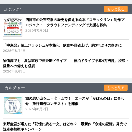
ふむふむ
もっと見る
四日市の公害克服の歴史を伝える絵本『スモックリン』制作プ
ロジェクト クラウドファンディングで支援を募集
2026年8月5日
「中東発」値上げラッシュが本格化 飲食料品値上げ、約3年ぶりの多さに
2026年8月4日
物価高でも「夏は家族で長距離ドライブ」 宿泊ドライブ予算4万円超、渋滞・
猛暑への備えも必須
2026年8月3日
カルチャー
もっと見る
旅の思い出を五・七・五で！ エースが「かばんの日」に合わ
せ「旅行川柳コンテスト」を開催
2026年8月7日
東野圭吾が選んだ「記憶に残る一文」はどれ？ 最新作『永遠の記憶』発売で
読者参加型キャンペーン