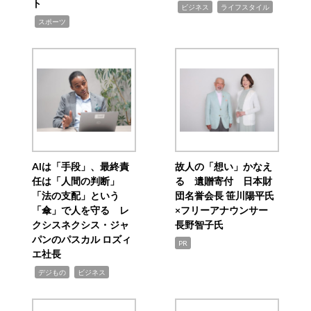
ト
,
,
ビジネス
ライフスタイル
,
スポーツ
AIは「手段」、最終責
故人の「想い」かなえ
任は「人間の判断」
る 遺贈寄付 日本財
「法の支配」という
団名誉会長 笹川陽平氏
「傘」で人を守る レ
×フリーアナウンサー
クシスネクシス・ジャ
長野智子氏
パンのパスカル ロズィ
PR
エ社長
,
,
デジもの
ビジネス