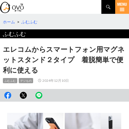
検
索
コ
ン
テ
ホーム
>
ふむふむ
ン
ふむふむ
ツ
へ
移
エレコムからスマートフォン用マグネ
動
ットスタンド２タイプ 着脱簡単で便
利に使える
2024年12月10日
ふむふむ
デジもの