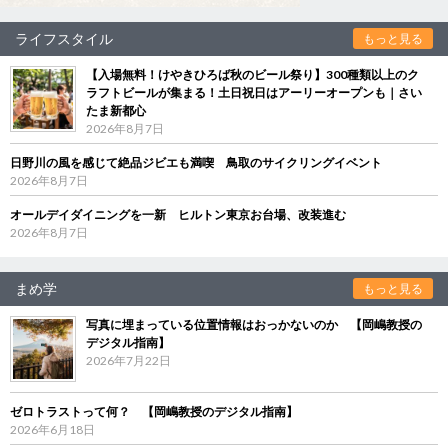
ライフスタイル
もっと見る
【入場無料！けやきひろば秋のビール祭り】300種類以上のク
ラフトビールが集まる！土日祝日はアーリーオープンも｜さい
たま新都心
2026年8月7日
日野川の風を感じて絶品ジビエも満喫 鳥取のサイクリングイベント
2026年8月7日
オールデイダイニングを一新 ヒルトン東京お台場、改装進む
2026年8月7日
まめ学
もっと見る
写真に埋まっている位置情報はおっかないのか 【岡嶋教授の
デジタル指南】
2026年7月22日
ゼロトラストって何？ 【岡嶋教授のデジタル指南】
2026年6月18日