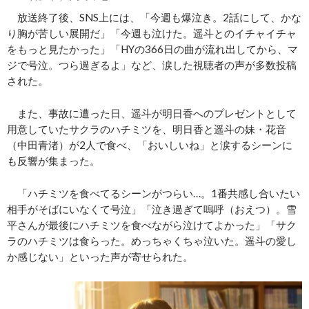
放送終了後、SNS上には、「今週も爆泣き。2話にして、かな
り胸が苦しい展開だ」「今週も泣けた。遥斗とのイチャイチャ
をもっと見たかった」「HYの366日の曲が流れ出してから、マ
ジで号泣。つら過ぎるよ」など、涙した視聴者の声が多数投稿
された。
また、事故に遭った日、遥斗が明日香へのプレゼントとして
用意していたサクラのハチミツを、明日香と遥斗の妹・花音
（中田青渚）が2人で食べ、「おいしいね」と涙するシーンに
も反響が集まった。
「ハチミツを食べてるシーンがつらい…。1番共感し合いたい
相手がそばにいなくて号泣」「泣き過ぎて嗚呼（おえつ）。雪
平さんが最後にハチミツを食べながら泣けてよかった」「サク
ラのハチミツは食らった。めっちゃくちゃ泣いた。遥斗の愛し
か感じない」といった声が寄せられた。