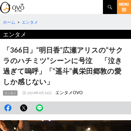
検
索
コ
ン
テ
ホーム
>
エンタメ
ン
エンタメ
ツ
へ
移
「366日」“明日香”広瀬アリスの“サク
動
ラのハチミツ”シーンに号泣 「泣き
過ぎて嗚呼」「“遥斗”眞栄田郷敦の愛
しか感じない」
エンタメOVO
2024年4月16日
エンタメ