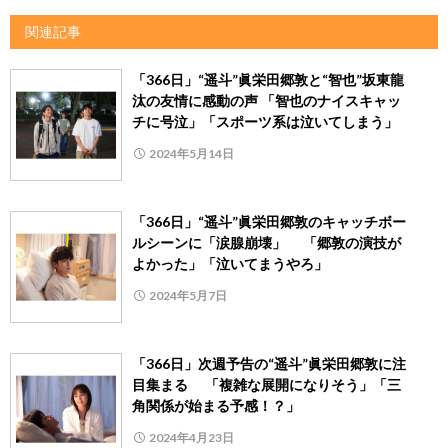
関連記事
「366日」“遥斗”眞栄田郷敦と“智也”坂東龍
汰の友情に感動の声 「智也のナイスキャッ
チに号泣」「スポーツ系は泣いてしまう」
2024年5月14日
「366日」“遥斗”眞栄田郷敦のキャッチボー
ルシーンに「涙腺崩壊」 「郷敦の演技が
よかった」「泣いてまうやろ」
2024年5月7日
「366日」次週予告の“遥斗”眞栄田郷敦に注
目集まる 「複雑な展開になりそう」「三
角関係が始まる予感！？」
2024年4月23日