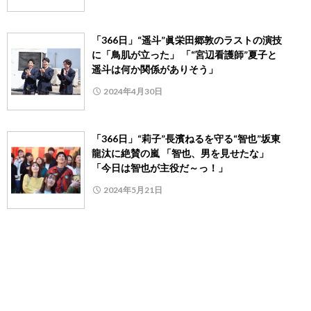
「366日」“遥斗”眞栄田郷敦のラストの演技
に「鳥肌が立った」 「“宮辺看護師”夏子と
遥斗は何か関係がありそう」
2024年4月30日
「366日」“莉子”長濱ねるを守る“智也”坂東
龍汰に絶賛の嵐 「智也、男を見せたな」
「今日は智也が主役だ～っ！」
2024年5月21日