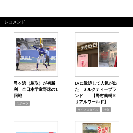
レコメンド
弓ヶ浜（鳥取）が初勝
LVに敗訴して人気が出
利 全日本学童野球の1
た ミルクティーブラ
回戦
ンド 【野村義樹✕
リアルワールド】
,
スポーツ
,
,
ライフスタイル
社会