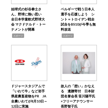
始球式の杉谷拳士さ
ベルギーで戦う日本人
ん、野球に熱い思い
選手を応援しよう シ
全日本学童軟式野球大
ント＝トロイデン戦全
会 マクドナルド・トー
試合をBS10が今季も無
ナメントが開幕
料放送
,
,
スポーツ
スポーツ
ドジャースタジアムで
故人の「想い」かなえ
「いわて牛」など岩手
る 遺贈寄付 日本財
県産農畜産物をPR JA
団名誉会長 笹川陽平氏
全農いわてが8月10日～
×フリーアナウンサー
12日に実施
長野智子氏