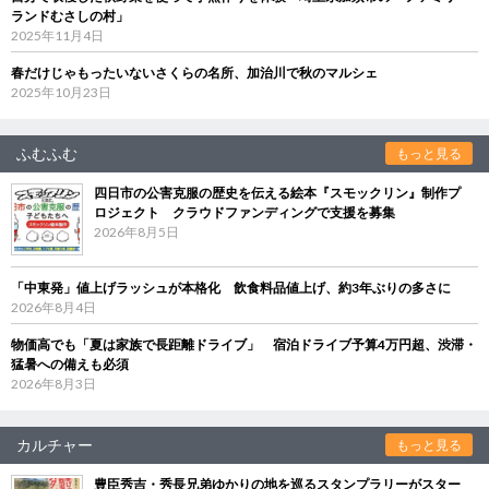
ランドむさしの村」
2025年11月4日
春だけじゃもったいないさくらの名所、加治川で秋のマルシェ
2025年10月23日
ふむふむ
もっと見る
四日市の公害克服の歴史を伝える絵本『スモックリン』制作プ
ロジェクト クラウドファンディングで支援を募集
2026年8月5日
「中東発」値上げラッシュが本格化 飲食料品値上げ、約3年ぶりの多さに
2026年8月4日
物価高でも「夏は家族で長距離ドライブ」 宿泊ドライブ予算4万円超、渋滞・
猛暑への備えも必須
2026年8月3日
カルチャー
もっと見る
豊臣秀吉・秀長兄弟ゆかりの地を巡るスタンプラリーがスター