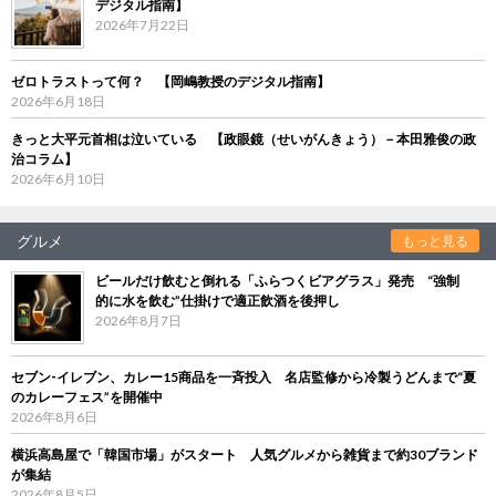
デジタル指南】
2026年7月22日
ゼロトラストって何？ 【岡嶋教授のデジタル指南】
2026年6月18日
きっと大平元首相は泣いている 【政眼鏡（せいがんきょう）－本田雅俊の政
治コラム】
2026年6月10日
グルメ
もっと見る
ビールだけ飲むと倒れる「ふらつくビアグラス」発売 “強制
的に水を飲む”仕掛けで適正飲酒を後押し
2026年8月7日
セブン‐イレブン、カレー15商品を一斉投入 名店監修から冷製うどんまで“夏
のカレーフェス”を開催中
2026年8月6日
横浜高島屋で「韓国市場」がスタート 人気グルメから雑貨まで約30ブランド
が集結
2026年8月5日