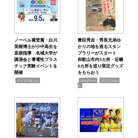
ノーベル賞受賞・白川
豊臣秀吉・秀長兄弟ゆ
英樹博士が小中高生を
かりの地を巡るスタン
直接指導 名城大学が
プラリーがスタート
講演会と導電性プラス
和歌山市内5カ所・近畿
チック実験イベントを
6カ所を巡り限定グッズ
開催
をもらおう
,
,
,
ライフスタイル
カルチャー
ライフスタイ
ル