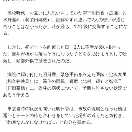
高校時代、お互いに片思いをしていた雪平明日香（広瀬）と
水野遥斗（眞栄田郷敦）。誤解やすれ違いで2人の思いが通じ
合うことはなかったが、時が経ち、12年後に交際することにな
る。
しかし、初デートを約束した日、2人に不幸が襲い掛かっ
た。遥斗が橋から落ちそうになった子どもを助けようとして転
落し、頭部外傷で搬送されたのだ。
病院に駆け付けた明日香。緊急手術を終えた医師・池沢友里
（和久井映見）は、遥斗の両親、輝彦（北村一輝）と智津子
（戸田菜穂）に、遥斗の病状について、予断を許さない状況で
あると伝える。
事故当時の状況を聞いた明日香は、事故の現場となった橋は
遥斗とデートの待ち合わせをしていた場所の近くだと気付き、
「約束なんかしなければ…」と自分を責める。