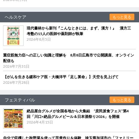
ヘルスケア
もっと見る
現代書林から新刊『こんなときには、まず、漢方！』 漢方三
考塾の15人の医師や薬剤師が執筆
2026年8月5日
重症筋無力症への正しい知識と理解を 8月8日広島市で公開講座、オンライン
配信も
2026年7月31日
【がんを生きる緩和ケア医・大橋洋平「足し算命」】天空を見上げて
2026年7月28日
フェスティバル
もっと見る
絶品屋台グルメが全国各地から大集結 “庶民派食フェス”第4
回「川口×絶品グルメビール＆日本酒祭り2026」を開催
2026年4月15日
自分で収穫した秋野菜を使って芋煮作りを体験 埼玉県加須市の「ファミリー