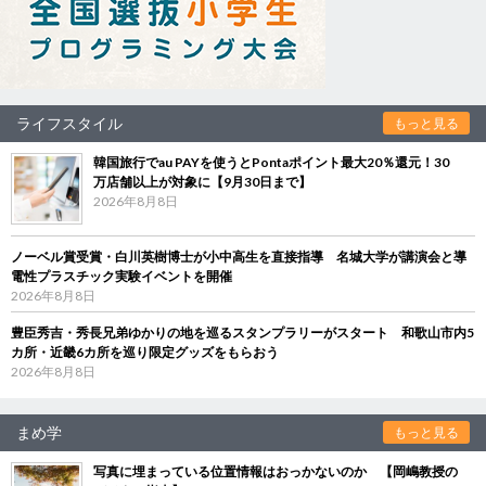
ライフスタイル
もっと見る
韓国旅行でau PAYを使うとPontaポイント最大20％還元！30
万店舗以上が対象に【9月30日まで】
2026年8月8日
ノーベル賞受賞・白川英樹博士が小中高生を直接指導 名城大学が講演会と導
電性プラスチック実験イベントを開催
2026年8月8日
豊臣秀吉・秀長兄弟ゆかりの地を巡るスタンプラリーがスタート 和歌山市内5
カ所・近畿6カ所を巡り限定グッズをもらおう
2026年8月8日
まめ学
もっと見る
写真に埋まっている位置情報はおっかないのか 【岡嶋教授の