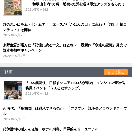
ト 和歌山市内5カ所・近畿6カ所を巡り限定グッズをもらおう
2026年8月8日
旅の思い出を五・七・五で！ エースが「かばんの日」に合わせ「旅行川柳コ
ンテスト」を開催
2026年8月7日
東野圭吾が選んだ「記憶に残る一文」はどれ？ 最新作『永遠の記憶』発売で
読者参加型キャンペーン
2026年8月7日
動画
もっと見る
「100歳現役」目指すシニア1500人が集結 マンション管理代
務員イベント「うぇるねすシップ」
2026年8月4日
AI時代、「暗黙知」は継承できるのか 「デジブレ」説明会／ラウンドテーブ
ル
2026年8月3日
紀伊勝浦の魅力を堪能 ホテル浦島、日昇館をリニューアル