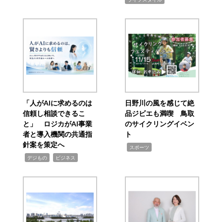
「人がAIに求めるのは
日野川の風を感じて絶
信頼し相談できるこ
品ジビエも満喫 鳥取
と」 ロジカがAI事業
のサイクリングイベン
者と導入機関の共通指
ト
針案を策定へ
,
スポーツ
,
,
デジもの
ビジネス