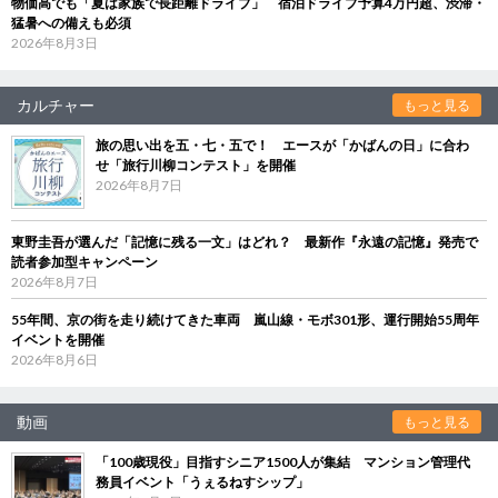
物価高でも「夏は家族で長距離ドライブ」 宿泊ドライブ予算4万円超、渋滞・
猛暑への備えも必須
2026年8月3日
カルチャー
もっと見る
旅の思い出を五・七・五で！ エースが「かばんの日」に合わ
せ「旅行川柳コンテスト」を開催
2026年8月7日
東野圭吾が選んだ「記憶に残る一文」はどれ？ 最新作『永遠の記憶』発売で
読者参加型キャンペーン
2026年8月7日
55年間、京の街を走り続けてきた車両 嵐山線・モボ301形、運行開始55周年
イベントを開催
2026年8月6日
動画
もっと見る
「100歳現役」目指すシニア1500人が集結 マンション管理代
務員イベント「うぇるねすシップ」