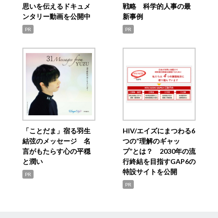
思いを伝えるドキュメ
戦略 科学的人事の最
ンタリー動画を公開中
新事例
PR
PR
「ことだま」宿る羽生
HIV/エイズにまつわる6
結弦のメッセージ 名
つの“理解のギャッ
言がもたらす心の平穏
プ”とは？ 2030年の流
と潤い
行終結を目指すGAP6の
特設サイトを公開
PR
PR