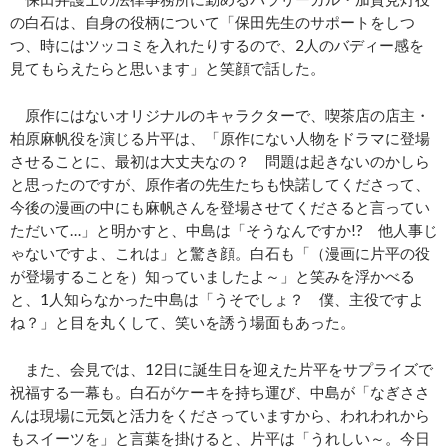
の白石は、自身の役柄について「保田先生のサポートをしつ
つ、時にはツッコミを入れたりするので、2人のバディー感を
見てもらえたらと思います」と笑顔で話した。
原作にはないオリジナルのキャラクターで、喫茶店の店主・
柏原麻帆役を演じる片平は、「原作にない人物をドラマに登場
させることに、最初は大丈夫なの？ 問題は起きないのかしら
と思ったのですが、原作者の先生たちも快諾してくださって、
今後の漫画の中にも麻帆さんを登場させてくださると言ってい
ただいて…」と明かすと、中島は「そうなんですか!? 他人事じ
ゃないですよ、これは」と驚き顔。白石も「（漫画に片平の役
が登場することを）知っていましたよ～」と笑みを浮かべる
と、1人知らなかった中島は「うそでしょ？ 僕、主役ですよ
ね？」と目を丸くして、笑いを誘う場面もあった。
また、会見では、12日に誕生日を迎えた片平をサプライズで
祝福する一幕も。白石がケーキを持ち運び、中島が「なぎささ
んは現場に元気と活力をくださっていますから、われわれから
もスイーツを」と言葉を掛けると、片平は「うれしい～。今日