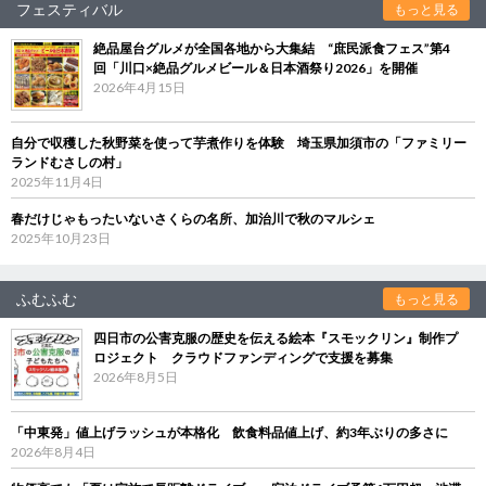
フェスティバル
もっと見る
絶品屋台グルメが全国各地から大集結 “庶民派食フェス”第4
回「川口×絶品グルメビール＆日本酒祭り2026」を開催
2026年4月15日
自分で収穫した秋野菜を使って芋煮作りを体験 埼玉県加須市の「ファミリー
ランドむさしの村」
2025年11月4日
春だけじゃもったいないさくらの名所、加治川で秋のマルシェ
2025年10月23日
ふむふむ
もっと見る
四日市の公害克服の歴史を伝える絵本『スモックリン』制作プ
ロジェクト クラウドファンディングで支援を募集
2026年8月5日
「中東発」値上げラッシュが本格化 飲食料品値上げ、約3年ぶりの多さに
2026年8月4日