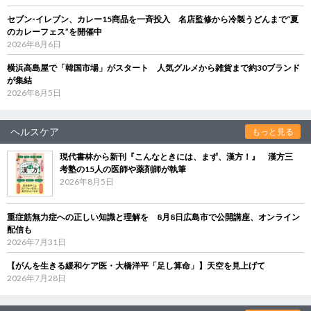
セブン‐イレブン、カレー15商品を一斉投入 名店監修から冷製うどんまで“夏
のカレーフェス”を開催中
2026年8月6日
横浜高島屋で「韓国市場」がスタート 人気グルメから雑貨まで約30ブランド
が集結
2026年8月5日
ヘルスケア
もっと見る
現代書林から新刊『こんなときには、まず、漢方！』 漢方三
考塾の15人の医師や薬剤師が執筆
2026年8月5日
重症筋無力症への正しい知識と理解を 8月8日広島市で公開講座、オンライン
配信も
2026年7月31日
【がんを生きる緩和ケア医・大橋洋平「足し算命」】天空を見上げて
2026年7月28日