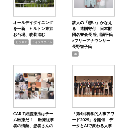
オールデイダイニング
故人の「想い」かなえ
を一新 ヒルトン東京
る 遺贈寄付 日本財
お台場、改装進む
団名誉会長 笹川陽平氏
×フリーアナウンサー
,
,
ビジネス
ライフスタイル
長野智子氏
PR
CAR T細胞療法はチー
「第4回科学的人事アワ
ム医療だ！ 医療従事
ード2025」を開催 デ
者の情熱、患者さんの
ータとAIで変わる人事