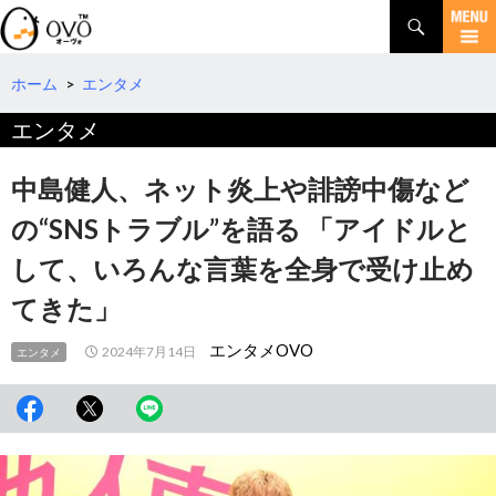
検
索
コ
ン
テ
ホーム
>
エンタメ
ン
エンタメ
ツ
へ
移
中島健人、ネット炎上や誹謗中傷など
動
の“SNSトラブル”を語る 「アイドルと
して、いろんな言葉を全身で受け止め
てきた」
エンタメOVO
2024年7月14日
エンタメ