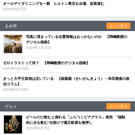
オールデイダイニングを一新 ヒルトン東京お台場、改装進む
2026年8月7日
まめ学
もっと見る
写真に埋まっている位置情報はおっかないのか 【岡嶋教授の
デジタル指南】
2026年7月22日
ゼロトラストって何？ 【岡嶋教授のデジタル指南】
2026年6月18日
きっと大平元首相は泣いている 【政眼鏡（せいがんきょう）－本田雅俊の政
治コラム】
2026年6月10日
グルメ
もっと見る
ビールだけ飲むと倒れる「ふらつくビアグラス」発売 “強制
的に水を飲む”仕掛けで適正飲酒を後押し
2026年8月7日