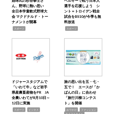
始球式の杉谷拳士さ
ベルギーで戦う日本人
ん、野球に熱い思い
選手を応援しよう シ
全日本学童軟式野球大
ント＝トロイデン戦全
会 マクドナルド・トー
試合をBS10が今季も無
ナメントが開幕
料放送
,
,
スポーツ
スポーツ
ドジャースタジアムで
旅の思い出を五・七・
「いわて牛」など岩手
五で！ エースが「か
県産農畜産物をPR JA
ばんの日」に合わせ
全農いわてが8月10日～
「旅行川柳コンテス
12日に実施
ト」を開催
,
,
,
,
,
スポーツ
ビジネス
おでかけ
ファッション
ライフスタイル