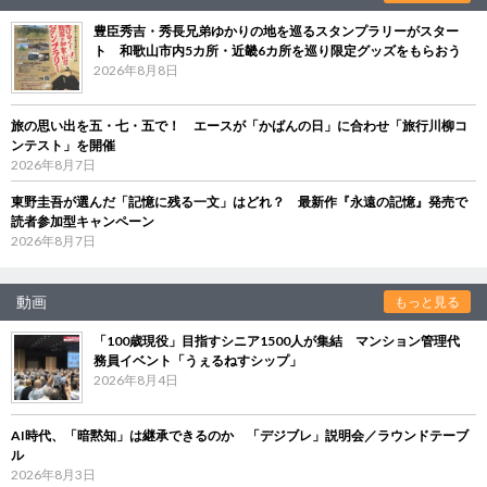
豊臣秀吉・秀長兄弟ゆかりの地を巡るスタンプラリーがスター
ト 和歌山市内5カ所・近畿6カ所を巡り限定グッズをもらおう
2026年8月8日
旅の思い出を五・七・五で！ エースが「かばんの日」に合わせ「旅行川柳コ
ンテスト」を開催
2026年8月7日
東野圭吾が選んだ「記憶に残る一文」はどれ？ 最新作『永遠の記憶』発売で
読者参加型キャンペーン
2026年8月7日
動画
もっと見る
「100歳現役」目指すシニア1500人が集結 マンション管理代
務員イベント「うぇるねすシップ」
2026年8月4日
AI時代、「暗黙知」は継承できるのか 「デジブレ」説明会／ラウンドテーブ
ル
2026年8月3日