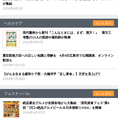
が集結
2026年8月5日
ヘルスケア
もっと見る
現代書林から新刊『こんなときには、まず、漢方！』 漢方三
考塾の15人の医師や薬剤師が執筆
2026年8月5日
重症筋無力症への正しい知識と理解を 8月8日広島市で公開講座、オンライン
配信も
2026年7月31日
【がんを生きる緩和ケア医・大橋洋平「足し算命」】天空を見上げて
2026年7月28日
フェスティバル
もっと見る
絶品屋台グルメが全国各地から大集結 “庶民派食フェス”第4
回「川口×絶品グルメビール＆日本酒祭り2026」を開催
2026年4月15日