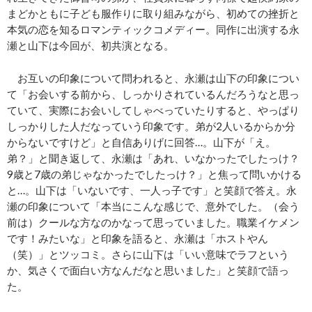
まどかともに子ども服作りに取り組みながら、初めての挫折と
本気の恋を知るロマンティックコメディー。同作に出演する永
瀬と山下は今回が、初共演となる。
お互いの印象について問われると、永瀬は山下の印象につい
て「お会いする前から、しっかりされているんだろうなと思っ
ていて、実際にお会いしてしゃべっていたりすると、やっぱり
しっかりした人だなっていう印象です。弟が2人いるからか分
からないですけど」と自信ありげに回答…。山下が「え。
弟？」と聞き返して、永瀬は「あれ、いなかったでしたっけ？
9歳と7歳の弟じゃなかったでしたっけ？」と焦って問いかける
と…。山下は「いないです、一人っ子です」と笑顔で答え。永
瀬の印象について「本当にこんな感じで、意外でした。（会う
前は）クールな方なのかなって思っていました。職業イケメン
です！みたいな」と印象を語ると、永瀬は「ホストやん
（笑）」とツッコミ。さらに山下は「いい意味でラフという
か、気さくで面白い方なんだなと思いました」と笑顔で語っ
た。