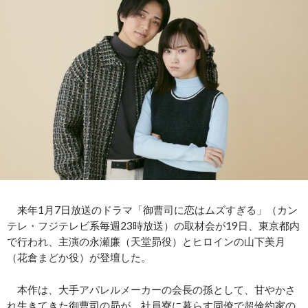
来年1月7日放送のドラマ「御曹司に恋はムズすぎる」（カン
テレ・フジテレビ系毎週23時放送）の取材会が19日、東京都内
で行われ、主演の永瀬廉（天堂昴役）とヒロインの山下美月
（花倉まどか役）が登壇した。
本作は、大手アパレルメーカーの会長の孫として、甘やかさ
れ生きてきた御曹司の昴が、社員寮に暮らす同僚で超倹約家の