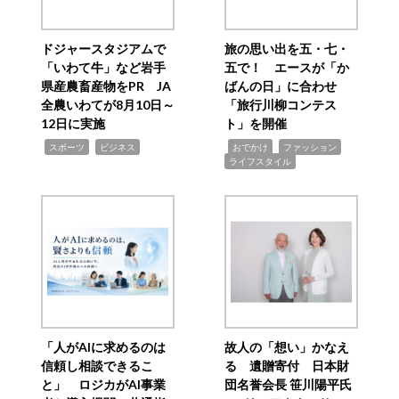
ドジャースタジアムで
旅の思い出を五・七・
「いわて牛」など岩手
五で！ エースが「か
県産農畜産物をPR JA
ばんの日」に合わせ
全農いわてが8月10日～
「旅行川柳コンテス
12日に実施
ト」を開催
,
,
,
,
,
スポーツ
ビジネス
おでかけ
ファッション
ライフスタイル
「人がAIに求めるのは
故人の「想い」かなえ
信頼し相談できるこ
る 遺贈寄付 日本財
と」 ロジカがAI事業
団名誉会長 笹川陽平氏