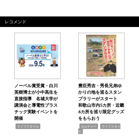
レコメンド
ノーベル賞受賞・白川
豊臣秀吉・秀長兄弟ゆ
英樹博士が小中高生を
かりの地を巡るスタン
直接指導 名城大学が
プラリーがスタート
講演会と導電性プラス
和歌山市内5カ所・近畿
チック実験イベントを
6カ所を巡り限定グッズ
開催
をもらおう
,
,
,
ライフスタイル
カルチャー
ライフスタイ
ル