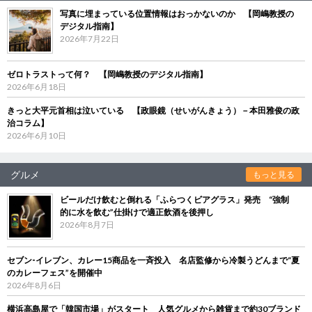
写真に埋まっている位置情報はおっかないのか 【岡嶋教授の
デジタル指南】
2026年7月22日
ゼロトラストって何？ 【岡嶋教授のデジタル指南】
2026年6月18日
きっと大平元首相は泣いている 【政眼鏡（せいがんきょう）－本田雅俊の政
治コラム】
2026年6月10日
グルメ
もっと見る
ビールだけ飲むと倒れる「ふらつくビアグラス」発売 “強制
的に水を飲む”仕掛けで適正飲酒を後押し
2026年8月7日
セブン‐イレブン、カレー15商品を一斉投入 名店監修から冷製うどんまで“夏
のカレーフェス”を開催中
2026年8月6日
横浜高島屋で「韓国市場」がスタート 人気グルメから雑貨まで約30ブランド