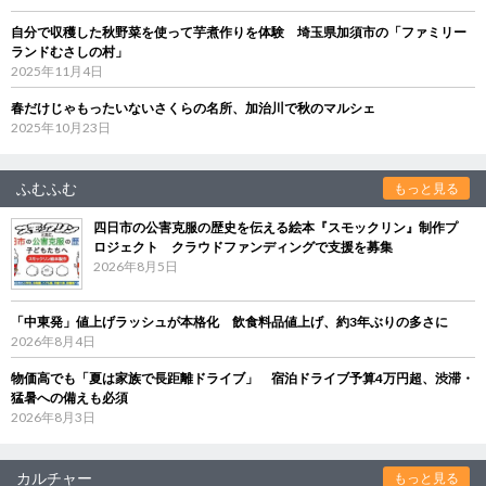
自分で収穫した秋野菜を使って芋煮作りを体験 埼玉県加須市の「ファミリー
ランドむさしの村」
2025年11月4日
春だけじゃもったいないさくらの名所、加治川で秋のマルシェ
2025年10月23日
ふむふむ
もっと見る
四日市の公害克服の歴史を伝える絵本『スモックリン』制作プ
ロジェクト クラウドファンディングで支援を募集
2026年8月5日
「中東発」値上げラッシュが本格化 飲食料品値上げ、約3年ぶりの多さに
2026年8月4日
物価高でも「夏は家族で長距離ドライブ」 宿泊ドライブ予算4万円超、渋滞・
猛暑への備えも必須
2026年8月3日
カルチャー
もっと見る