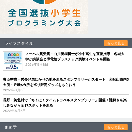
ライフスタイル
もっと見る
ノーベル賞受賞・白川英樹博士が小中高生を直接指導 名城大
学が講演会と導電性プラスチック実験イベントを開催
2026年8月8日
豊臣秀吉・秀長兄弟ゆかりの地を巡るスタンプラリーがスタート 和歌山市内5
カ所・近畿6カ所を巡り限定グッズをもらおう
2026年8月8日
長野・筑北村で「ちくほくタイムトラベルスタンプラリー」開催！謎解きを楽
しみながら全17スポットを巡る
2026年8月8日
まめ学
もっと見る