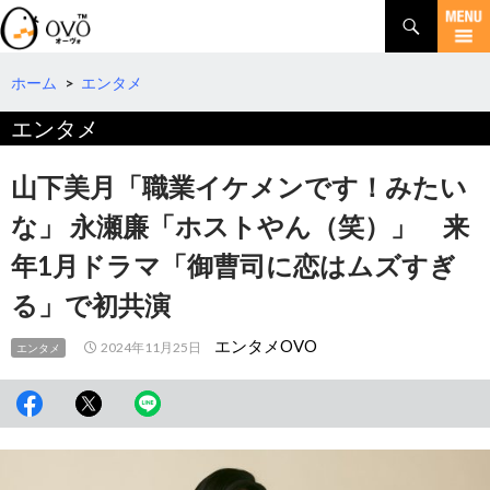
検
索
コ
ン
テ
ホーム
>
エンタメ
ン
エンタメ
ツ
へ
移
山下美月「職業イケメンです！みたい
動
な」 永瀬廉「ホストやん（笑）」 来
年1月ドラマ「御曹司に恋はムズすぎ
る」で初共演
エンタメOVO
2024年11月25日
エンタメ