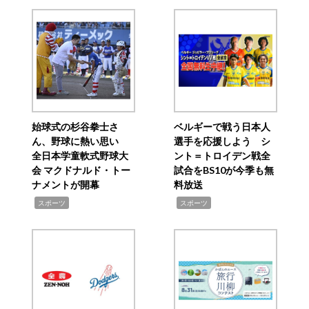
始球式の杉谷拳士さ
ベルギーで戦う日本人
ん、野球に熱い思い
選手を応援しよう シ
全日本学童軟式野球大
ント＝トロイデン戦全
会 マクドナルド・トー
試合をBS10が今季も無
ナメントが開幕
料放送
,
,
スポーツ
スポーツ