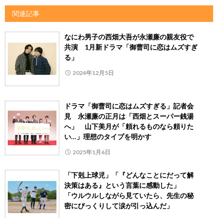
関連記事
なにわ男子の西畑大吾が永瀬廉の親友役で
共演 1月新ドラマ「御曹司に恋はムズすぎ
る」
2024年12月5日
ドラマ「御曹司に恋はムズすぎる」記者会
見 永瀬廉の正月は「西畑とスーパー銭湯
へ」 山下美月が「頼れるものなら頼りた
い…」理想のタイプを明かす
2025年1月6日
「下剋上球児」「『どんなことにだって解
決策はある』という言葉に感動した」
「ウルウルしながら見ていたら、先生の秘
密にびっくりして涙が引っ込んだ」