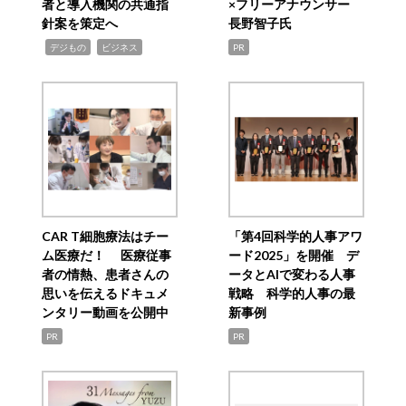
者と導入機関の共通指
×フリーアナウンサー
針案を策定へ
長野智子氏
,
,
デジもの
ビジネス
PR
CAR T細胞療法はチー
「第4回科学的人事アワ
ム医療だ！ 医療従事
ード2025」を開催 デ
者の情熱、患者さんの
ータとAIで変わる人事
思いを伝えるドキュメ
戦略 科学的人事の最
ンタリー動画を公開中
新事例
PR
PR