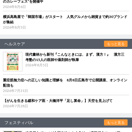
のカレーフェス”を開催中
2026年8月6日
横浜高島屋で「韓国市場」がスタート 人気グルメから雑貨まで約30ブランド
が集結
2026年8月5日
ヘルスケア
もっと見る
現代書林から新刊『こんなときには、まず、漢方！』 漢方三
考塾の15人の医師や薬剤師が執筆
2026年8月5日
重症筋無力症への正しい知識と理解を 8月8日広島市で公開講座、オンライン
配信も
2026年7月31日
【がんを生きる緩和ケア医・大橋洋平「足し算命」】天空を見上げて
2026年7月28日
フェスティバル
もっと見る