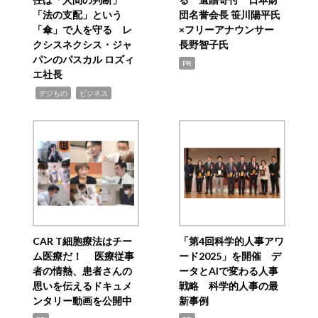
「法の支配」という
団名誉会長 笹川陽平氏
「傘」で人を守る レ
×フリーアナウンサー
クシスネクシス・ジャ
長野智子氏
パンのパスカル ロズィ
PR
エ社長
,
,
デジもの
ビジネス
CAR T細胞療法はチー
「第4回科学的人事アワ
ム医療だ！ 医療従事
ード2025」を開催 デ
者の情熱、患者さんの
ータとAIで変わる人事
思いを伝えるドキュメ
戦略 科学的人事の最
ンタリー動画を公開中
新事例