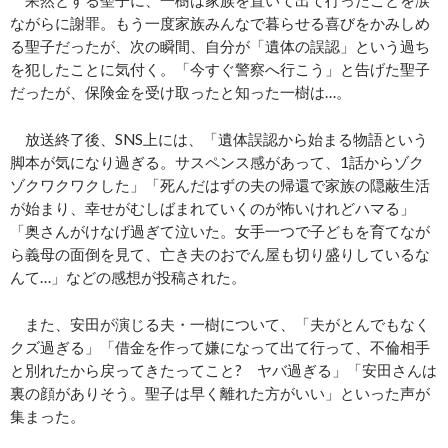
ながらに謝罪。もう一度家族みんなで暮らせる喜びをかみしめ
る聖子だったが、次の瞬間、自分が「遺体の誤認」という過ち
を犯したことに気付く。「今すぐ警察へ行こう」と告げた聖子
だったが、保険金を受け取ったと知った一樹は…。
放送終了後、SNS上には、「遺体誤認から始まる物語という
脚本が気になり過ぎる。サスペンス感があって、1話からゾク
ゾクワクワクした」「死んだはずの夫の帰還で家族の隠蔽生活
が始まり、幸せがむしばまれていくのが怖いけれどハマる」
「奥さんがけなげ過ぎて泣いた。女手一つで子どもを育てなが
ら義母の面倒を見て、亡き夫のおでん屋も切り盛りしているな
んて…」などの感想が投稿された。
また、安田が演じる夫・一樹について、「夫がとんでもなく
クズ過ぎる」「借金を作って嫌になって出て行って、不倫相手
と別れたから戻ってきたってこと? ヤバ過ぎる」「安田さんは
裏の顔がありそう。聖子は早く離れた方がいい」といった声が
集まった。