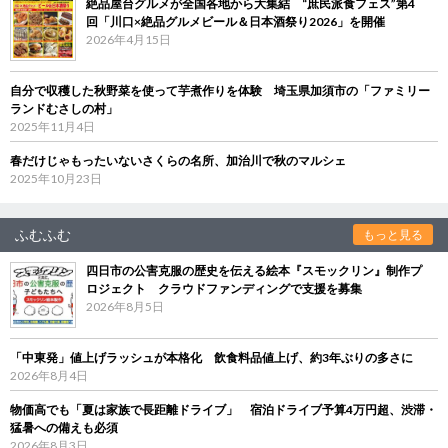
絶品屋台グルメが全国各地から大集結 “庶民派食フェス”第4
回「川口×絶品グルメビール＆日本酒祭り2026」を開催
2026年4月15日
自分で収穫した秋野菜を使って芋煮作りを体験 埼玉県加須市の「ファミリー
ランドむさしの村」
2025年11月4日
春だけじゃもったいないさくらの名所、加治川で秋のマルシェ
2025年10月23日
ふむふむ
もっと見る
四日市の公害克服の歴史を伝える絵本『スモックリン』制作プ
ロジェクト クラウドファンディングで支援を募集
2026年8月5日
「中東発」値上げラッシュが本格化 飲食料品値上げ、約3年ぶりの多さに
2026年8月4日
物価高でも「夏は家族で長距離ドライブ」 宿泊ドライブ予算4万円超、渋滞・
猛暑への備えも必須
2026年8月3日