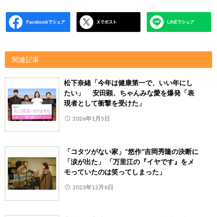
関連記事
松下奈緒「今年は健康第一で、いい年にし
たい」 安田顕、ちゃんみな愛を爆発「表
現者として衝撃を受けた」
2026年1月5日
「コタツがない家」“悠作”吉岡秀隆の決断に
「涙が出た」 「万里江の『イヤです』をメ
モっていたのは笑ってしまった」
2023年12月8日