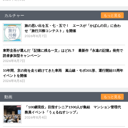
カルチャー
もっと見る
旅の思い出を五・七・五で！ エースが「かばんの日」に合わ
せ「旅行川柳コンテスト」を開催
2026年8月7日
東野圭吾が選んだ「記憶に残る一文」はどれ？ 最新作『永遠の記憶』発売で
読者参加型キャンペーン
2026年8月7日
55年間、京の街を走り続けてきた車両 嵐山線・モボ301形、運行開始55周年
イベントを開催
2026年8月6日
動画
もっと見る
「100歳現役」目指すシニア1500人が集結 マンション管理代
務員イベント「うぇるねすシップ」
2026年8月4日