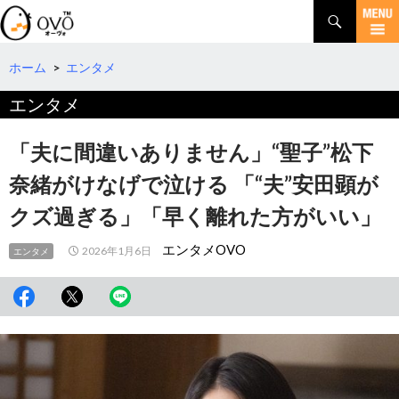
検
索
コ
ン
テ
ホーム
>
エンタメ
ン
エンタメ
ツ
へ
移
「夫に間違いありません」“聖子”松下
動
奈緒がけなげで泣ける 「“夫”安田顕が
クズ過ぎる」「早く離れた方がいい」
エンタメOVO
2026年1月6日
エンタメ