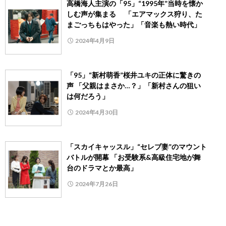
高橋海人主演の「95」“1995年”当時を懐か
しむ声が集まる 「エアマックス狩り、た
まごっちもはやった」「音楽も熱い時代」
2024年4月9日
「95」“新村萌香”桜井ユキの正体に驚きの
声 「父親はまさか…？」「新村さんの狙い
は何だろう」
2024年4月30日
「スカイキャッスル」“セレブ妻”のマウント
バトルが開幕 「お受験系&高級住宅地が舞
台のドラマとか最高」
2024年7月26日