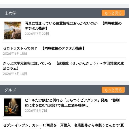
まめ学
もっと見る
写真に埋まっている位置情報はおっかないのか 【岡嶋教授の
デジタル指南】
2026年7月22日
ゼロトラストって何？ 【岡嶋教授のデジタル指南】
2026年6月18日
きっと大平元首相は泣いている 【政眼鏡（せいがんきょう）－本田雅俊の政
治コラム】
2026年6月10日
グルメ
もっと見る
ビールだけ飲むと倒れる「ふらつくビアグラス」発売 “強制
的に水を飲む”仕掛けで適正飲酒を後押し
2026年8月7日
セブン‐イレブン、カレー15商品を一斉投入 名店監修から冷製うどんまで“夏