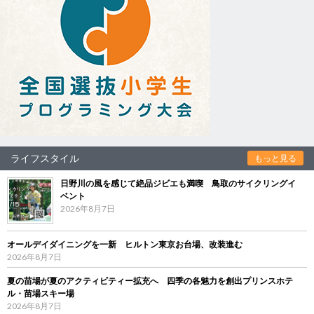
ライフスタイル
もっと見る
日野川の風を感じて絶品ジビエも満喫 鳥取のサイクリングイ
ベント
2026年8月7日
オールデイダイニングを一新 ヒルトン東京お台場、改装進む
2026年8月7日
夏の苗場が夏のアクティビティー拡充へ 四季の各魅力を創出プリンスホテ
ル・苗場スキー場
2026年8月7日