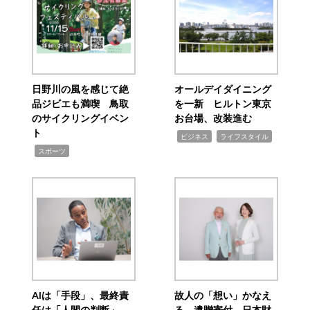
日野川の風を感じて絶
オールデイダイニング
品ジビエも満喫 鳥取
を一新 ヒルトン東京
のサイクリングイベン
お台場、改装進む
ト
,
,
ビジネス
ライフスタイル
,
スポーツ
AIは「手段」、最終責
故人の「想い」かなえ
任は「人間の判断」
る 遺贈寄付 日本財