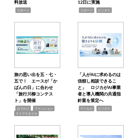
料放送
12日に実施
,
,
,
スポーツ
スポーツ
ビジネス
旅の思い出を五・七・
「人がAIに求めるのは
五で！ エースが「か
信頼し相談できるこ
ばんの日」に合わせ
と」 ロジカがAI事業
「旅行川柳コンテス
者と導入機関の共通指
ト」を開催
針案を策定へ
,
,
,
,
,
おでかけ
ファッション
デジもの
ビジネス
ライフスタイル