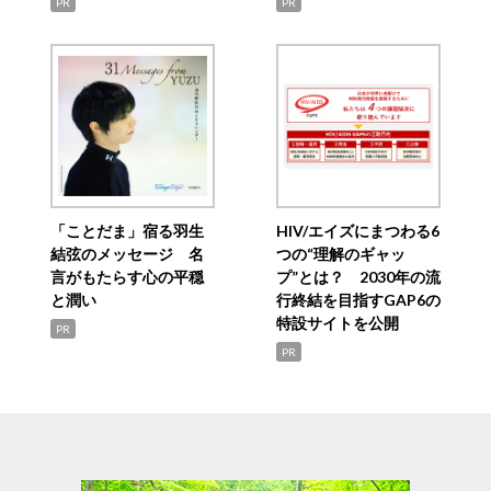
PR
PR
「ことだま」宿る羽生
HIV/エイズにまつわる6
結弦のメッセージ 名
つの“理解のギャッ
言がもたらす心の平穏
プ”とは？ 2030年の流
と潤い
行終結を目指すGAP6の
特設サイトを公開
PR
PR