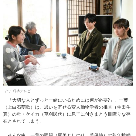
（C）日本テレビ
「大切な人とずっと一緒にいるためには何が必要?」。一葉
（上白石萌歌）は、思いを寄せる変人動物学者の椎堂（生田斗
真）の母・ケイカ（草刈民代）に息子に付きまとう目障りな存
在とされてしまう。
そんな中、一葉の両親（尾美としのり、美保純）の熟年離婚