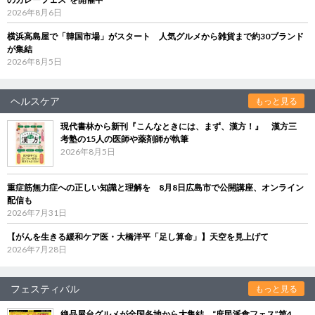
2026年8月6日
横浜高島屋で「韓国市場」がスタート 人気グルメから雑貨まで約30ブランド
が集結
2026年8月5日
ヘルスケア
もっと見る
現代書林から新刊『こんなときには、まず、漢方！』 漢方三
考塾の15人の医師や薬剤師が執筆
2026年8月5日
重症筋無力症への正しい知識と理解を 8月8日広島市で公開講座、オンライン
配信も
2026年7月31日
【がんを生きる緩和ケア医・大橋洋平「足し算命」】天空を見上げて
2026年7月28日
フェスティバル
もっと見る
絶品屋台グルメが全国各地から大集結 “庶民派食フェス”第4