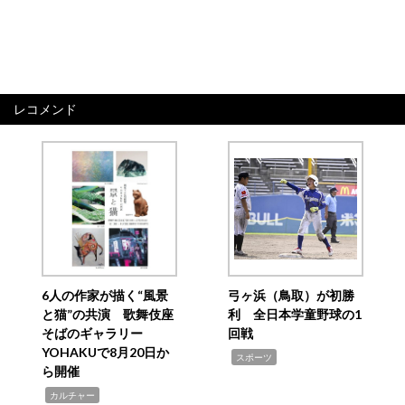
レコメンド
6人の作家が描く“風景
弓ヶ浜（鳥取）が初勝
と猫”の共演 歌舞伎座
利 全日本学童野球の1
そばのギャラリー
回戦
YOHAKUで8月20日か
,
スポーツ
ら開催
,
カルチャー