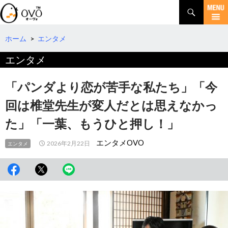
検
索
コ
ン
テ
ホーム
>
エンタメ
ン
エンタメ
ツ
へ
移
「パンダより恋が苦手な私たち」「今
動
回は椎堂先生が変人だとは思えなかっ
た」「一葉、もうひと押し！」
エンタメOVO
2026年2月22日
エンタメ