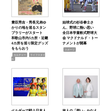
豊臣秀吉・秀長兄弟ゆ
始球式の杉谷拳士さ
かりの地を巡るスタン
ん、野球に熱い思い
プラリーがスタート
全日本学童軟式野球大
和歌山市内5カ所・近畿
会 マクドナルド・トー
6カ所を巡り限定グッズ
ナメントが開幕
をもらおう
,
スポーツ
,
,
カルチャー
ライフスタイ
ル
ベルギーで戦う日本人
故人の「想い」かなえ