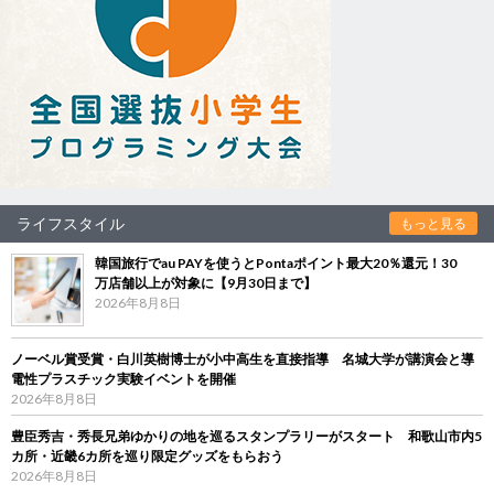
ライフスタイル
もっと見る
韓国旅行でau PAYを使うとPontaポイント最大20％還元！30
万店舗以上が対象に【9月30日まで】
2026年8月8日
ノーベル賞受賞・白川英樹博士が小中高生を直接指導 名城大学が講演会と導
電性プラスチック実験イベントを開催
2026年8月8日
豊臣秀吉・秀長兄弟ゆかりの地を巡るスタンプラリーがスタート 和歌山市内5
カ所・近畿6カ所を巡り限定グッズをもらおう
2026年8月8日