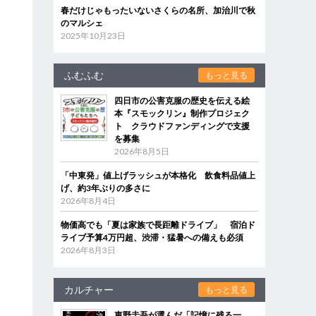
春だけじゃもったいないさくらの名所、加治川で秋
のマルシェ
2025年10月23日
ふむふむ
もっと見る
四日市の公害克服の歴史を伝える絵
本『スモックリン』制作プロジェク
ト クラウドファンディングで支援
を募集
2026年8月5日
「中東発」値上げラッシュが本格化 飲食料品値上
げ、約3年ぶりの多さに
2026年8月4日
物価高でも「夏は家族で長距離ドライブ」 宿泊ド
ライブ予算4万円超、渋滞・猛暑への備えも必須
2026年8月3日
カルチャー
もっと見る
東野圭吾が選んだ「記憶に残る一