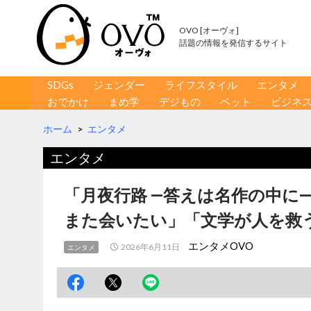
OVO [オーヴォ]
話題の情報を発信するサイト
コンテンツへ移動
検
SDGs
ジェンダー
ライフスタイル
エンタメ
索
おでかけ
まめ学
デジもの
ペット
ビジネ
ホーム
>
エンタメ
エンタメ
「月夜行路 ―答えは名作の中に
また会いたい」「文学が人を救
エンタメOVO
2026年6月11日
エンタメ