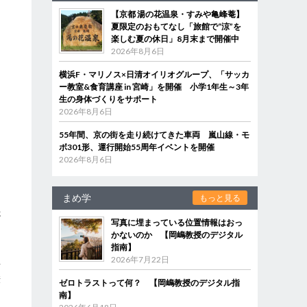
【京都 湯の花温泉・すみや亀峰菴】
夏限定のおもてなし「旅館で“涼”を
楽しむ夏の休日」8月末まで開催中
2026年8月6日
横浜F・マリノス×日清オイリオグループ、「サッカ
ー教室&食育講座 in 宮崎」を開催 小学1年生～3年
生の身体づくりをサポート
2026年8月6日
55年間、京の街を走り続けてきた車両 嵐山線・モ
ボ301形、運行開始55周年イベントを開催
2026年8月6日
まめ学
もっと見る
さ
写真に埋まっている位置情報はおっ
かないのか 【岡嶋教授のデジタル
指南】
2026年7月22日
解
絵
ゼロトラストって何？ 【岡嶋教授のデジタル指
南】