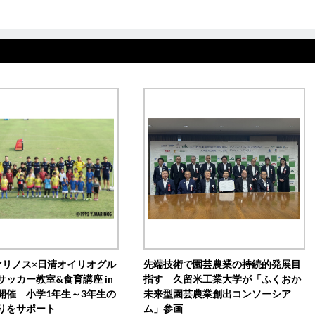
マリノス×日清オイリオグル
先端技術で園芸農業の持続的発展目
サッカー教室&食育講座 in
指す 久留米工業大学が「ふくおか
開催 小学1年生～3年生の
未来型園芸農業創出コンソーシア
りをサポート
ム」参画