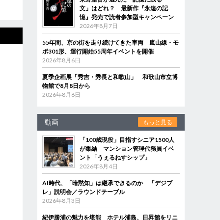
文」はどれ？ 最新作『永遠の記
憶』発売で読者参加型キャンペーン
2026年8月7日
55年間、京の街を走り続けてきた車両 嵐山線・モ
ボ301形、運行開始55周年イベントを開催
2026年8月6日
夏季企画展「秀吉・秀長と和歌山」 和歌山市立博
物館で8月8日から
2026年8月6日
動画
もっと見る
「100歳現役」目指すシニア1500人
が集結 マンション管理代務員イベ
ント「うぇるねすシップ」
2026年8月4日
AI時代、「暗黙知」は継承できるのか 「デジブ
レ」説明会／ラウンドテーブル
2026年8月3日
紀伊勝浦の魅力を堪能 ホテル浦島、日昇館をリニ