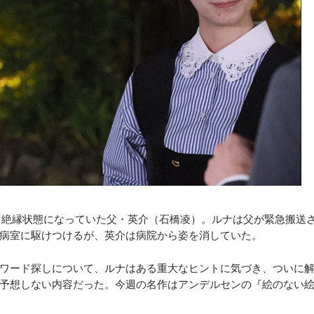
も絶縁状態になっていた父・英介（石橋凌）。ルナは父が緊急搬送
病室に駆けつけるが、英介は病院から姿を消していた。
ワード探しについて、ルナはある重大なヒントに気づき、ついに
予想しない内容だった。今週の名作はアンデルセンの『絵のない