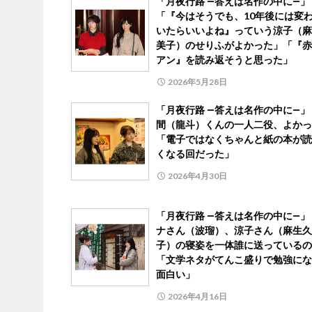
「月夜行路 ―答えは名作の中に―」
「『今はそうでも、10年後には変
いたらいいよね』っていう涼子（麻
美子）のせりふがよかった」「『赤
アン』を読み返そうと思った」
2026年5月28日
「月夜行路 ―答えは名作の中に―」
間（龍斗）くんの一人二役、よかっ
「電子ではなくちゃんと紙の本が読
くなる回だった」
2026年4月30日
「月夜行路 ―答えは名作の中に―」
ナさん（波瑠）、涼子さん（麻生久
子）の寝姿を一体誰に送っているの
「文学ネタがてんこ盛りで勉強にな
面白い」
2026年4月16日