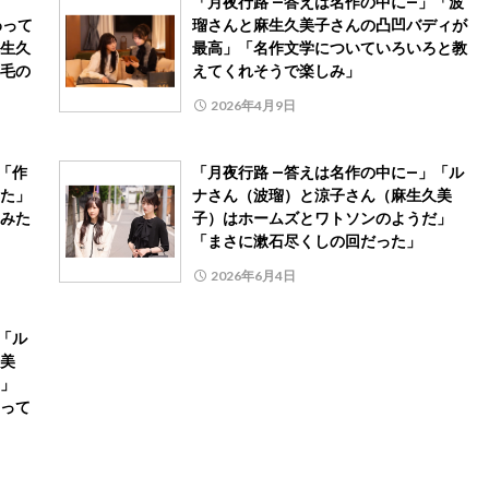
「月夜行路 ―答えは名作の中に―」「波
わって
瑠さんと麻生久美子さんの凸凹バディが
生久
最高」「名作文学についていろいろと教
毛の
えてくれそうで楽しみ」
2026年4月9日
「作
「月夜行路 ―答えは名作の中に―」「ル
た」
ナさん（波瑠）と涼子さん（麻生久美
みた
子）はホームズとワトソンのようだ」
「まさに漱石尽くしの回だった」
2026年6月4日
「ル
美
」
って