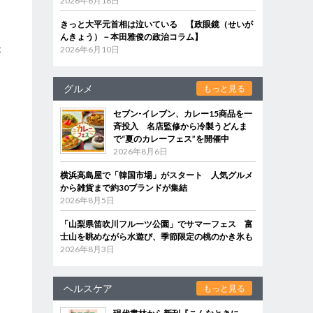
2026年6月18日
きっと大平元首相は泣いている 【政眼鏡（せいが
んきょう）－本田雅俊の政治コラム】
2026年6月10日
が
グルメ
もっと見る
」
セブン‐イレブン、カレー15商品を一
斉投入 名店監修から冷製うどんま
で“夏のカレーフェス”を開催中
な
2026年8月6日
家
横浜高島屋で「韓国市場」がスタート 人気グルメ
から雑貨まで約30ブランドが集結
2026年8月5日
「山梨県笛吹川フルーツ公園」でサマーフェス 富
士山を眺めながら水遊び、季節限定の桃のかき氷も
2026年8月3日
ヘルスケア
もっと見る