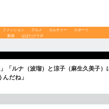
ファッション
グルメ
カルチャー
スポーツ
ス
動画
はばたけラボ
―」「ルナ（波瑠）と涼子（麻生久美子）
うんだね」