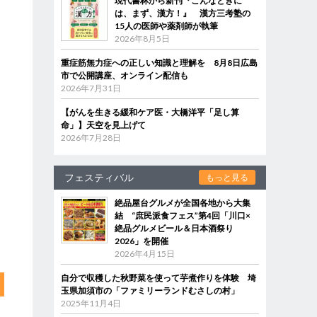
現代書林から新刊『こんなときに
は、まず、漢方！』 漢方三考塾の
15人の医師や薬剤師が執筆
2026年8月5日
重症筋無力症への正しい知識と理解を 8月8日広島
市で公開講座、オンライン配信も
2026年7月31日
【がんを生きる緩和ケア医・大橋洋平「足し算
命」】天空を見上げて
2026年7月28日
フェスティバル
もっと見る
絶品屋台グルメが全国各地から大集
結 “庶民派食フェス”第4回「川口×
絶品グルメビール＆日本酒祭り
2026」を開催
2026年4月15日
自分で収穫した秋野菜を使って芋煮作りを体験 埼
玉県加須市の「ファミリーランドむさしの村」
2025年11月4日