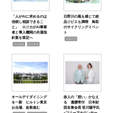
「人がAIに求めるのは
日野川の風を感じて絶
信頼し相談できるこ
品ジビエも満喫 鳥取
と」 ロジカがAI事業
のサイクリングイベン
者と導入機関の共通指
ト
針案を策定へ
,
スポーツ
,
,
デジもの
ビジネス
オールデイダイニング
故人の「想い」かなえ
を一新 ヒルトン東京
る 遺贈寄付 日本財
お台場、改装進む
団名誉会長 笹川陽平氏
×フリーアナウンサー