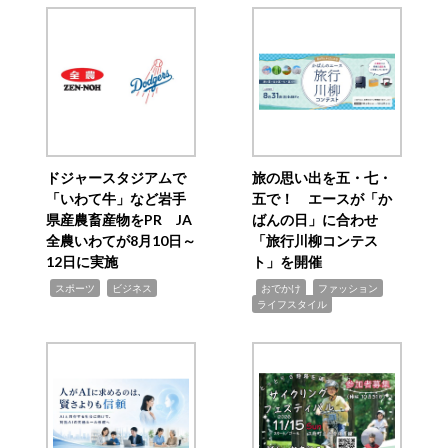
ドジャースタジアムで
旅の思い出を五・七・
「いわて牛」など岩手
五で！ エースが「か
県産農畜産物をPR JA
ばんの日」に合わせ
全農いわてが8月10日～
「旅行川柳コンテス
12日に実施
ト」を開催
,
,
,
,
,
スポーツ
ビジネス
おでかけ
ファッション
ライフスタイル