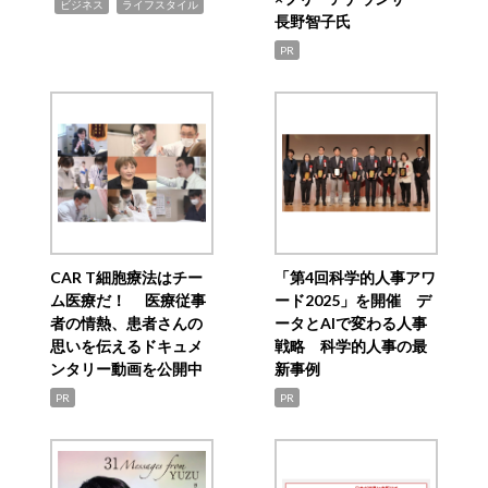
,
,
ビジネス
ライフスタイル
長野智子氏
PR
CAR T細胞療法はチー
「第4回科学的人事アワ
ム医療だ！ 医療従事
ード2025」を開催 デ
者の情熱、患者さんの
ータとAIで変わる人事
思いを伝えるドキュメ
戦略 科学的人事の最
ンタリー動画を公開中
新事例
PR
PR