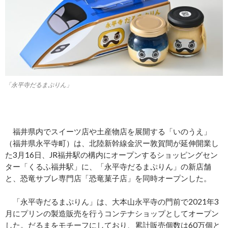
「永平寺だるまぷりん」
福井県内でスイーツ店や土産物店を展開する「いのうえ」
（福井県永平寺町）は、北陸新幹線金沢ー敦賀間が延伸開業し
た3月16日、JR福井駅の構内にオープンするショッピングセン
ター「くるふ福井駅」に、「永平寺だるまぷりん」の新店舗
と、恐竜サブレ専門店「恐竜菓子店」を同時オープンした。
「永平寺だるまぷりん」は、大本山永平寺の門前で2021年3
月にプリンの製造販売を行うコンテナショップとしてオープン
した。だるまをモチーフにしており、累計販売個数は60万個と