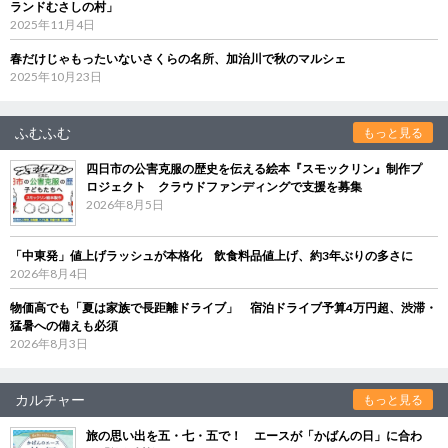
ランドむさしの村」
2025年11月4日
春だけじゃもったいないさくらの名所、加治川で秋のマルシェ
2025年10月23日
ふむふむ
もっと見る
四日市の公害克服の歴史を伝える絵本『スモックリン』制作プ
ロジェクト クラウドファンディングで支援を募集
2026年8月5日
「中東発」値上げラッシュが本格化 飲食料品値上げ、約3年ぶりの多さに
2026年8月4日
物価高でも「夏は家族で長距離ドライブ」 宿泊ドライブ予算4万円超、渋滞・
猛暑への備えも必須
2026年8月3日
カルチャー
もっと見る
旅の思い出を五・七・五で！ エースが「かばんの日」に合わ