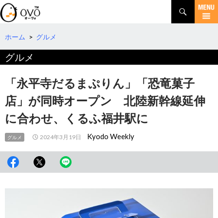
検
索
コ
ン
テ
ホーム
>
グルメ
ン
グルメ
ツ
へ
移
「永平寺だるまぷりん」「恐竜菓子
動
店」が同時オープン 北陸新幹線延伸
に合わせ、くるふ福井駅に
Kyodo Weekly
2024年3月19日
グルメ