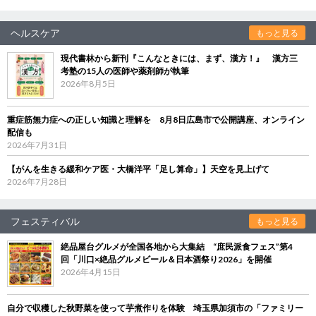
ヘルスケア
もっと見る
現代書林から新刊『こんなときには、まず、漢方！』 漢方三
考塾の15人の医師や薬剤師が執筆
2026年8月5日
重症筋無力症への正しい知識と理解を 8月8日広島市で公開講座、オンライン
配信も
2026年7月31日
【がんを生きる緩和ケア医・大橋洋平「足し算命」】天空を見上げて
2026年7月28日
フェスティバル
もっと見る
絶品屋台グルメが全国各地から大集結 “庶民派食フェス”第4
回「川口×絶品グルメビール＆日本酒祭り2026」を開催
2026年4月15日
自分で収穫した秋野菜を使って芋煮作りを体験 埼玉県加須市の「ファミリー