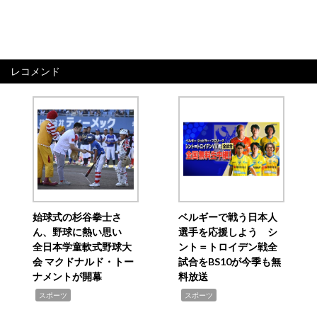
レコメンド
始球式の杉谷拳士さ
ベルギーで戦う日本人
ん、野球に熱い思い
選手を応援しよう シ
全日本学童軟式野球大
ント＝トロイデン戦全
会 マクドナルド・トー
試合をBS10が今季も無
ナメントが開幕
料放送
,
,
スポーツ
スポーツ