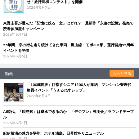
せ「旅行川柳コンテスト」を開催
2026年8月7日
東野圭吾が選んだ「記憶に残る一文」はどれ？ 最新作『永遠の記憶』発売で
読者参加型キャンペーン
2026年8月7日
55年間、京の街を走り続けてきた車両 嵐山線・モボ301形、運行開始55周年
イベントを開催
2026年8月6日
動画
もっと見る
「100歳現役」目指すシニア1500人が集結 マンション管理代
務員イベント「うぇるねすシップ」
2026年8月4日
AI時代、「暗黙知」は継承できるのか 「デジブレ」説明会／ラウンドテーブ
ル
2026年8月3日
紀伊勝浦の魅力を堪能 ホテル浦島、日昇館をリニューアル
2026年8月3日