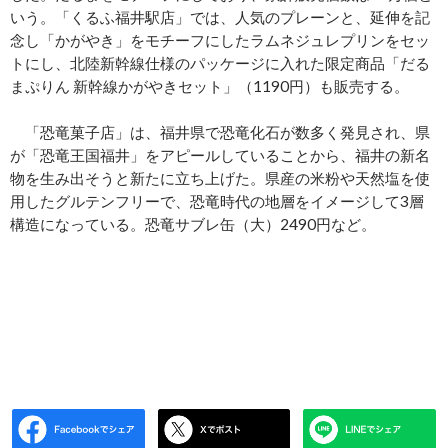
いう。「くるふ福井駅店」では、人気のプレーンと、延伸を記
念し「かがやき」をモチーフにしたラムネジュレプリンをセッ
トにし、北陸新幹線仕様のパッケージに入れた限定商品「だる
まぷりん 新幹線かがやきセット」（1190円）も販売する。
「恐竜菓子店」は、福井県で恐竜化石が数多く発見され、県
が「恐竜王国福井」をアピールしていることから、福井の新名
物を生み出そうと新たに立ち上げた。県産の米粉や天然塩を使
用したグルテンフリーで、恐竜時代の地層をイメージして3層
構造になっている。恐竜サブレ缶（大）2490円など。