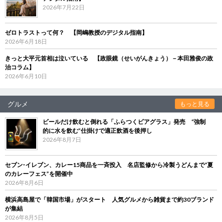
2026年7月22日
ゼロトラストって何？ 【岡嶋教授のデジタル指南】
2026年6月18日
きっと大平元首相は泣いている 【政眼鏡（せいがんきょう）－本田雅俊の政
治コラム】
2026年6月10日
グルメ
もっと見る
ビールだけ飲むと倒れる「ふらつくビアグラス」発売 “強制
的に水を飲む”仕掛けで適正飲酒を後押し
2026年8月7日
セブン‐イレブン、カレー15商品を一斉投入 名店監修から冷製うどんまで“夏
のカレーフェス”を開催中
2026年8月6日
横浜高島屋で「韓国市場」がスタート 人気グルメから雑貨まで約30ブランド
が集結
2026年8月5日