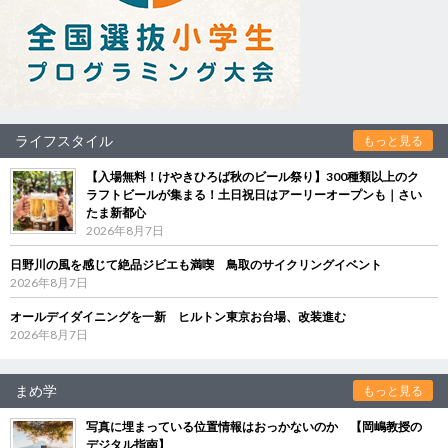
ライフスタイル
もっと見る
【入場無料！けやきひろば秋のビール祭り】300種類以上のク
ラフトビールが集まる！土日祝日はアーリーオープンも｜さい
たま新都心
2026年8月7日
日野川の風を感じて絶品ジビエも満喫 鳥取のサイクリングイベント
2026年8月7日
オールデイダイニングを一新 ヒルトン東京お台場、改装進む
2026年8月7日
まめ学
もっと見る
写真に埋まっている位置情報はおっかないのか 【岡嶋教授の
デジタル指南】