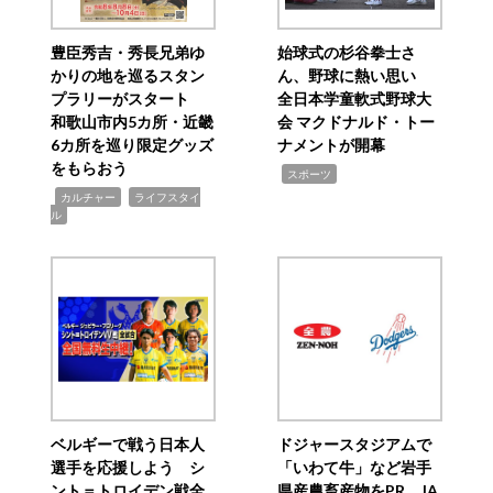
豊臣秀吉・秀長兄弟ゆ
始球式の杉谷拳士さ
かりの地を巡るスタン
ん、野球に熱い思い
プラリーがスタート
全日本学童軟式野球大
和歌山市内5カ所・近畿
会 マクドナルド・トー
6カ所を巡り限定グッズ
ナメントが開幕
をもらおう
,
スポーツ
,
,
カルチャー
ライフスタイ
ル
ベルギーで戦う日本人
ドジャースタジアムで
選手を応援しよう シ
「いわて牛」など岩手
ント＝トロイデン戦全
県産農畜産物をPR JA