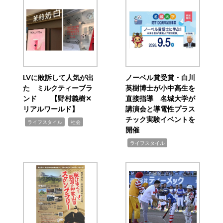
LVに敗訴して人気が出
ノーベル賞受賞・白川
た ミルクティーブラ
英樹博士が小中高生を
ンド 【野村義樹✕
直接指導 名城大学が
リアルワールド】
講演会と導電性プラス
チック実験イベントを
,
,
ライフスタイル
社会
開催
,
ライフスタイル