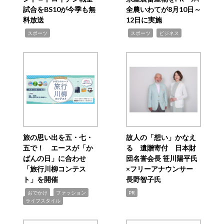
試合をBS10が今季も無
全農いわてが8月10日～
料放送
12日に実施
,
,
,
スポーツ
スポーツ
ビジネス
旅の思い出を五・七・
故人の「想い」かなえ
五で！ エースが「か
る 遺贈寄付 日本財
ばんの日」に合わせ
団名誉会長 笹川陽平氏
「旅行川柳コンテス
×フリーアナウンサー
ト」を開催
長野智子氏
,
,
,
おでかけ
ファッション
PR
ライフスタイル