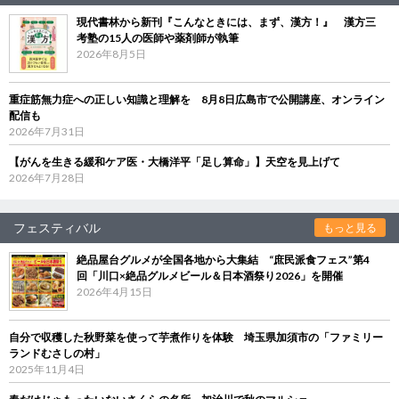
現代書林から新刊『こんなときには、まず、漢方！』 漢方三
考塾の15人の医師や薬剤師が執筆
2026年8月5日
重症筋無力症への正しい知識と理解を 8月8日広島市で公開講座、オンライン
配信も
2026年7月31日
【がんを生きる緩和ケア医・大橋洋平「足し算命」】天空を見上げて
2026年7月28日
フェスティバル
もっと見る
絶品屋台グルメが全国各地から大集結 “庶民派食フェス”第4
回「川口×絶品グルメビール＆日本酒祭り2026」を開催
2026年4月15日
自分で収穫した秋野菜を使って芋煮作りを体験 埼玉県加須市の「ファミリー
ランドむさしの村」
2025年11月4日