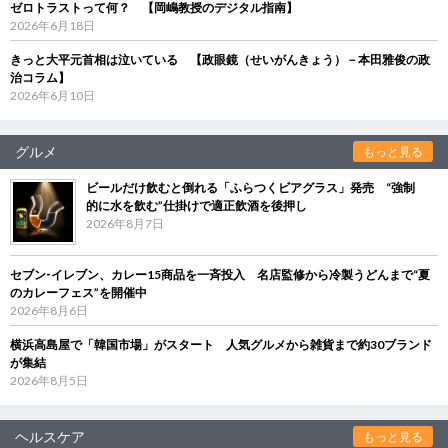
ゼロトラストって何？ 【岡嶋教授のデジタル指南】
2026年6月18日
きっと大平元首相は泣いている 【政眼鏡（せいがんきょう）－本田雅俊の政
治コラム】
2026年6月10日
グルメ
もっと見る
ビールだけ飲むと倒れる「ふらつくビアグラス」発売 “強制
的に水を飲む”仕掛けで適正飲酒を後押し
2026年8月7日
セブン‐イレブン、カレー15商品を一斉投入 名店監修から冷製うどんまで“夏
のカレーフェス”を開催中
2026年8月6日
横浜高島屋で「韓国市場」がスタート 人気グルメから雑貨まで約30ブランド
が集結
2026年8月5日
ヘルスケア
もっと見る