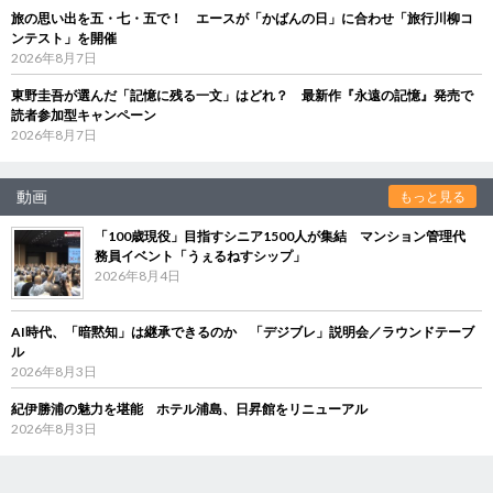
旅の思い出を五・七・五で！ エースが「かばんの日」に合わせ「旅行川柳コ
ンテスト」を開催
2026年8月7日
東野圭吾が選んだ「記憶に残る一文」はどれ？ 最新作『永遠の記憶』発売で
読者参加型キャンペーン
2026年8月7日
動画
もっと見る
「100歳現役」目指すシニア1500人が集結 マンション管理代
務員イベント「うぇるねすシップ」
2026年8月4日
AI時代、「暗黙知」は継承できるのか 「デジブレ」説明会／ラウンドテーブ
ル
2026年8月3日
紀伊勝浦の魅力を堪能 ホテル浦島、日昇館をリニューアル
2026年8月3日