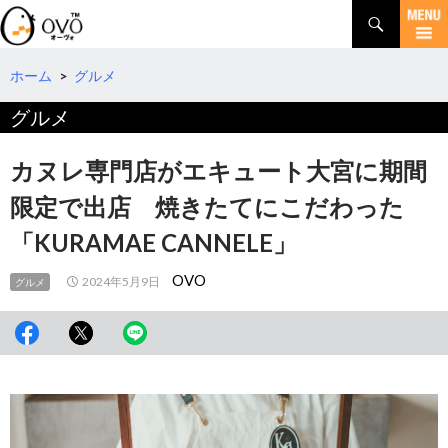
検
索
コ
ン
テ
ホーム
>
グルメ
ン
グルメ
ツ
へ
移
カヌレ専門店がエキュート大宮に期間
動
限定で出店 焼きたてにこだわった
「KURAMAE CANNELE」
OVO
2024年5月9日
グルメ