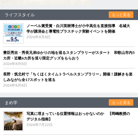
ライフスタイル
もっと見る
ノーベル賞受賞・白川英樹博士が小中高生を直接指導 名城大
学が講演会と導電性プラスチック実験イベントを開催
2026年8月8日
豊臣秀吉・秀長兄弟ゆかりの地を巡るスタンプラリーがスタート 和歌山市内5
カ所・近畿6カ所を巡り限定グッズをもらおう
2026年8月8日
長野・筑北村で「ちくほくタイムトラベルスタンプラリー」開催！謎解きを楽
しみながら全17スポットを巡る
2026年8月8日
まめ学
もっと見る
写真に埋まっている位置情報はおっかないのか 【岡嶋教授の
デジタル指南】
2026年7月22日