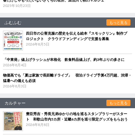
春だけじゃもったいないさくらの名所、加治川で秋のマルシェ
2025年10月23日
ふむふむ
もっと見る
四日市の公害克服の歴史を伝える絵本『スモックリン』制作プ
ロジェクト クラウドファンディングで支援を募集
2026年8月5日
「中東発」値上げラッシュが本格化 飲食料品値上げ、約3年ぶりの多さに
2026年8月4日
物価高でも「夏は家族で長距離ドライブ」 宿泊ドライブ予算4万円超、渋滞・
猛暑への備えも必須
2026年8月3日
カルチャー
もっと見る
豊臣秀吉・秀長兄弟ゆかりの地を巡るスタンプラリーがスター
ト 和歌山市内5カ所・近畿6カ所を巡り限定グッズをもらおう
2026年8月8日