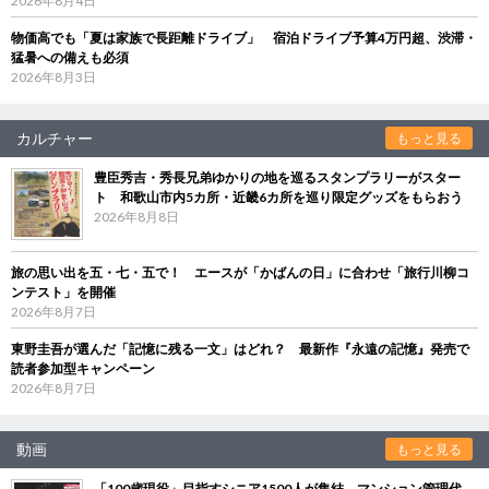
2026年8月4日
物価高でも「夏は家族で長距離ドライブ」 宿泊ドライブ予算4万円超、渋滞・
猛暑への備えも必須
2026年8月3日
カルチャー
もっと見る
豊臣秀吉・秀長兄弟ゆかりの地を巡るスタンプラリーがスター
ト 和歌山市内5カ所・近畿6カ所を巡り限定グッズをもらおう
2026年8月8日
旅の思い出を五・七・五で！ エースが「かばんの日」に合わせ「旅行川柳コ
ンテスト」を開催
2026年8月7日
東野圭吾が選んだ「記憶に残る一文」はどれ？ 最新作『永遠の記憶』発売で
読者参加型キャンペーン
2026年8月7日
動画
もっと見る
「100歳現役」目指すシニア1500人が集結 マンション管理代