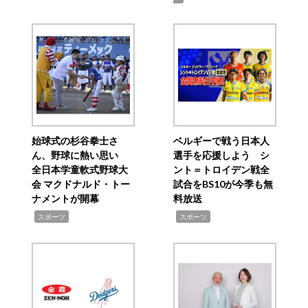
始球式の杉谷拳士さ
ベルギーで戦う日本人
ん、野球に熱い思い
選手を応援しよう シ
全日本学童軟式野球大
ント＝トロイデン戦全
会 マクドナルド・トー
試合をBS10が今季も無
ナメントが開幕
料放送
,
,
スポーツ
スポーツ