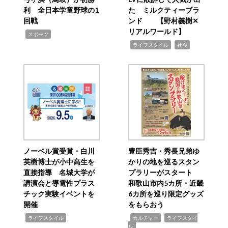
利 全日本学童野球の1
た ミルクティーブラ
回戦
ンド 【野村義樹✕
リアルワールド】
,
スポーツ
,
,
ライフスタイル
社会
ノーベル賞受賞・白川
豊臣秀吉・秀長兄弟ゆ
英樹博士が小中高生を
かりの地を巡るスタン
直接指導 名城大学が
プラリーがスタート
講演会と導電性プラス
和歌山市内5カ所・近畿
チック実験イベントを
6カ所を巡り限定グッズ
開催
をもらおう
,
,
,
ライフスタイル
カルチャー
ライフスタイ
ル