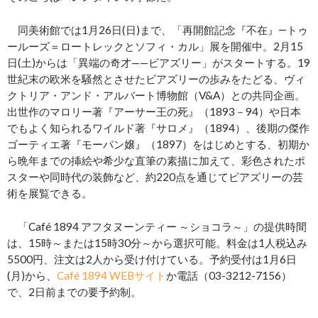
同美術館では1月26日(日)まで、「再開館記念『不在』―トゥ
ールーズ＝ロートレックとソフィ・カル」展を開催中。2月15
日(土)からは「異端の奇才——ビアズリー」がスタートする。19
世紀末の欧米を騒然とさせたビアズリーの歩みをたどる、ヴィ
クトリア・アンド・アルバート博物館（V&A）との共同企画。
出世作のマロリー著『アーサー王の死』（1893－94）や日本
でもよく知られるワイルド著『サロメ』（1894）、後期の傑作
ゴーティエ著『モーパン嬢』（1897）をはじめとする、初期か
ら晩年までの挿絵や希少な直筆の素描に加えて、彩色されたポ
スターや同時代の装飾など、約220点を通じてビアズリーの芸
術を展覧できる。
「Café 1894 アフタヌーンティー ～ショコラ～」の提供時間
は、15時～または15時30分～から選択可能。料金は1人税込み
5500円、注文は2人から受け付けている。予約受付は1月6日
(月)から、
Café 1894 WEBサイト
か電話（03-3212-7156）
で、2日前までの要予約制。