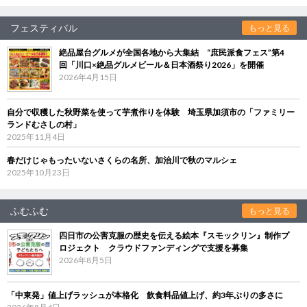
フェスティバル
もっと見る
絶品屋台グルメが全国各地から大集結 “庶民派食フェス”第4
回「川口×絶品グルメビール＆日本酒祭り2026」を開催
2026年4月15日
自分で収穫した秋野菜を使って芋煮作りを体験 埼玉県加須市の「ファミリー
ランドむさしの村」
2025年11月4日
春だけじゃもったいないさくらの名所、加治川で秋のマルシェ
2025年10月23日
ふむふむ
もっと見る
四日市の公害克服の歴史を伝える絵本『スモックリン』制作プ
ロジェクト クラウドファンディングで支援を募集
2026年8月5日
「中東発」値上げラッシュが本格化 飲食料品値上げ、約3年ぶりの多さに