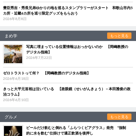
豊臣秀吉・秀長兄弟ゆかりの地を巡るスタンプラリーがスタート 和歌山市内5
カ所・近畿6カ所を巡り限定グッズをもらおう
2026年8月8日
まめ学
もっと見る
写真に埋まっている位置情報はおっかないのか 【岡嶋教授の
デジタル指南】
2026年7月22日
ゼロトラストって何？ 【岡嶋教授のデジタル指南】
2026年6月18日
きっと大平元首相は泣いている 【政眼鏡（せいがんきょう）－本田雅俊の政
治コラム】
2026年6月10日
グルメ
もっと見る
ビールだけ飲むと倒れる「ふらつくビアグラス」発売 “強制
的に水を飲む”仕掛けで適正飲酒を後押し