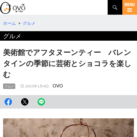
検
索
コ
ン
テ
ホーム
>
グルメ
ン
グルメ
ツ
へ
移
美術館でアフタヌーンティー バレン
動
タインの季節に芸術とショコラを楽し
む
OVO
2025年1月4日
グルメ