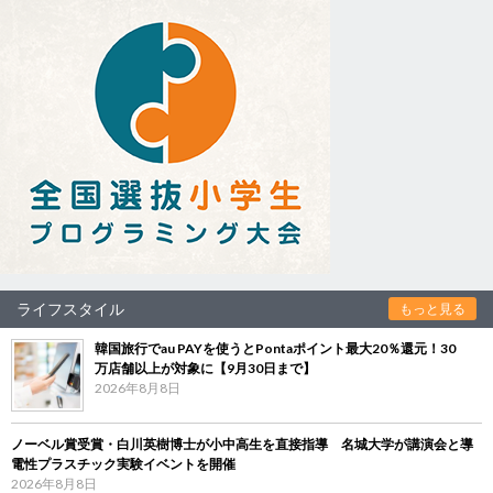
ライフスタイル
もっと見る
韓国旅行でau PAYを使うとPontaポイント最大20％還元！30
万店舗以上が対象に【9月30日まで】
2026年8月8日
ノーベル賞受賞・白川英樹博士が小中高生を直接指導 名城大学が講演会と導
電性プラスチック実験イベントを開催
2026年8月8日