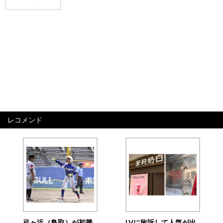
レコメンド
弓ヶ浜（鳥取）が初勝
LVに敗訴して人気が出