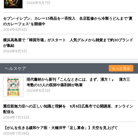
2026年8月7日
セブン‐イレブン、カレー15商品を一斉投入 名店監修から冷製うどんまで“夏
のカレーフェス”を開催中
2026年8月6日
横浜高島屋で「韓国市場」がスタート 人気グルメから雑貨まで約30ブランド
が集結
2026年8月5日
ヘルスケア
もっと見る
現代書林から新刊『こんなときには、まず、漢方！』 漢方三
考塾の15人の医師や薬剤師が執筆
2026年8月5日
重症筋無力症への正しい知識と理解を 8月8日広島市で公開講座、オンライン
配信も
2026年7月31日
【がんを生きる緩和ケア医・大橋洋平「足し算命」】天空を見上げて
2026年7月28日