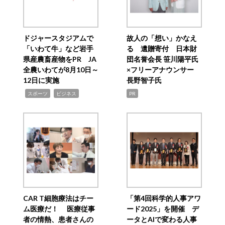
ドジャースタジアムで
故人の「想い」かなえ
「いわて牛」など岩手
る 遺贈寄付 日本財
県産農畜産物をPR JA
団名誉会長 笹川陽平氏
全農いわてが8月10日～
×フリーアナウンサー
12日に実施
長野智子氏
,
,
スポーツ
ビジネス
PR
CAR T細胞療法はチー
「第4回科学的人事アワ
ム医療だ！ 医療従事
ード2025」を開催 デ
者の情熱、患者さんの
ータとAIで変わる人事