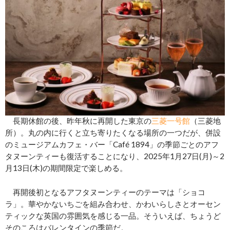
長期休館の後、昨年秋に再開した東京の
三菱一号館
（三菱地
所）。丸の内に行くと立ち寄りたくなる場所の一つだが、併設
のミュージアムカフェ・バー「Café 1894」の季節ごとのアフ
タヌーンティーも復活することになり、2025年1月27日(月)～2
月13日(木)の期間限定で楽しめる。
再開後初となるアフタヌーンティーのテーマは「ショコ
ラ」。華やかないちごを組み合わせ、かわいらしさとオーセン
ティックな英国の雰囲気を感じる一品。そういえば、ちょうど
そのころはバレンタインの季節だ。