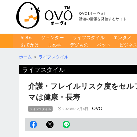
OVO [オーヴォ]
話題の情報を発信するサイト
コンテンツへ移動
検
SDGs
ジェンダー
ライフスタイル
エンタメ
索
おでかけ
まめ学
デジもの
ペット
ビジネ
ホーム
>
ライフスタイル
ライフスタイル
介護・フレイルリスク度をセル
マは健康・長寿
OVO
2023年12月4日
ライフスタイル