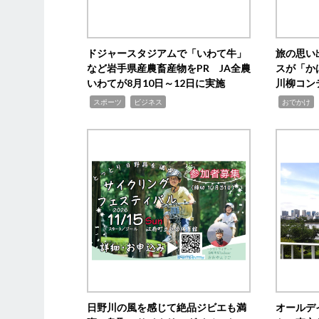
ドジャースタジアムで「いわて牛」
旅の思い
など岩手県産農畜産物をPR JA全農
スが「か
いわてが8月10日～12日に実施
川柳コン
,
,
,
,
スポーツ
ビジネス
おでかけ
日野川の風を感じて絶品ジビエも満
オールデ