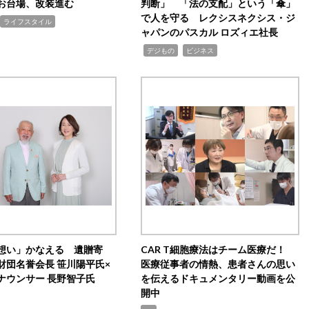
お台場、改装進む
判断」 「法の支配」という「傘」
で人を守る レクシスネクシス・ジ
ライフスタイル
ャパンのパスカル ロズィエ社長
,
,
デジもの
ビジネス
想い」かなえる 遺贈寄
CAR T細胞療法はチーム医療だ！
財団名誉会長 笹川陽平氏×
医療従事者の情熱、患者さんの思い
ナウンサー 長野智子氏
を伝えるドキュメンタリー動画を公
開中