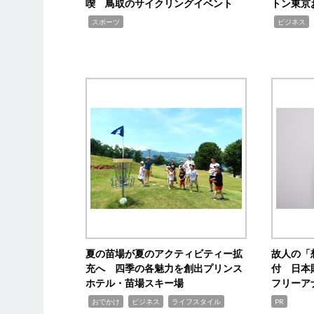
喫 鳥取のサイクリングイベント
トン東京
,
,
,
スポーツ
ビジネス
夏の苗場が夏のアクティビティー拡
故人の「
充へ 四季の各魅力を創出プリンス
付 日本
ホテル・苗場スキー場
フリーア
,
,
,
おでかけ
ビジネス
ライフスタイル
PR