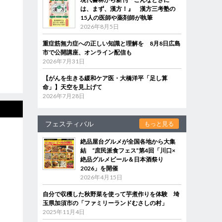
は、まず、漢方！』 漢方三考塾の
15人の医師や薬剤師が執筆
2026年8月5日
重症筋無力症への正しい知識と理解を 8月8日広島
市で公開講座、オンライン配信も
2026年7月31日
【がんを生きる緩和ケア医・大橋洋平「足し算
命」】天空を見上げて
2026年7月28日
フェスティバル
もっと見る
絶品屋台グルメが全国各地から大集
結 “庶民派食フェス”第4回「川口×
絶品グルメビール＆日本酒祭り
2026」を開催
2026年4月15日
自分で収穫した秋野菜を使って芋煮作りを体験 埼
玉県加須市の「ファミリーランドむさしの村」
2025年11月4日