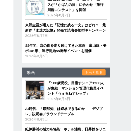
スが「かばんの日」に合わせ「旅行
川柳コンテスト」を開催
2026年8月7日
東野圭吾が選んだ「記憶に残る一文」はどれ？ 最
新作『永遠の記憶』発売で読者参加型キャンペーン
2026年8月7日
55年間、京の街を走り続けてきた車両 嵐山線・モ
ボ301形、運行開始55周年イベントを開催
2026年8月6日
動画
もっと見る
「100歳現役」目指すシニア1500人
が集結 マンション管理代務員イベ
ント「うぇるねすシップ」
2026年8月4日
AI時代、「暗黙知」は継承できるのか 「デジブ
レ」説明会／ラウンドテーブル
2026年8月3日
紀伊勝浦の魅力を堪能 ホテル浦島、日昇館をリニ