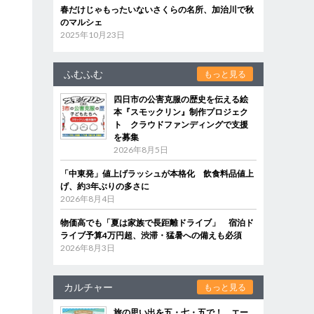
春だけじゃもったいないさくらの名所、加治川で秋
のマルシェ
2025年10月23日
ふむふむ
もっと見る
四日市の公害克服の歴史を伝える絵
本『スモックリン』制作プロジェク
ト クラウドファンディングで支援
を募集
2026年8月5日
「中東発」値上げラッシュが本格化 飲食料品値上
げ、約3年ぶりの多さに
2026年8月4日
物価高でも「夏は家族で長距離ドライブ」 宿泊ド
ライブ予算4万円超、渋滞・猛暑への備えも必須
2026年8月3日
カルチャー
もっと見る
旅の思い出を五・七・五で！ エー