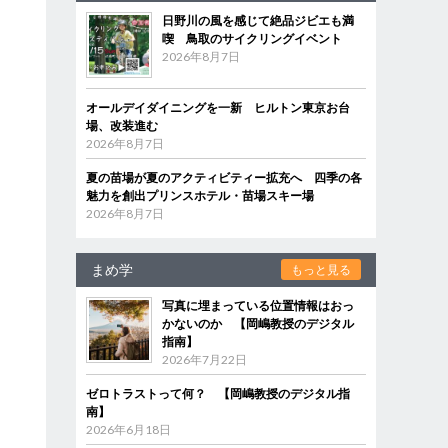
日野川の風を感じて絶品ジビエも満
喫 鳥取のサイクリングイベント
2026年8月7日
オールデイダイニングを一新 ヒルトン東京お台
場、改装進む
2026年8月7日
夏の苗場が夏のアクティビティー拡充へ 四季の各
魅力を創出プリンスホテル・苗場スキー場
2026年8月7日
まめ学
もっと見る
写真に埋まっている位置情報はおっ
かないのか 【岡嶋教授のデジタル
指南】
2026年7月22日
ゼロトラストって何？ 【岡嶋教授のデジタル指
南】
2026年6月18日