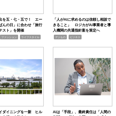
出を五・七・五で！ エー
「人がAIに求めるのは信頼し相談で
ばんの日」に合わせ「旅行
きること」 ロジカがAI事業者と導
テスト」を開催
入機関の共通指針案を策定へ
,
,
,
ファッション
ライフスタイル
デジもの
ビジネス
イダイニングを一新 ヒル
AIは「手段」、最終責任は「人間の