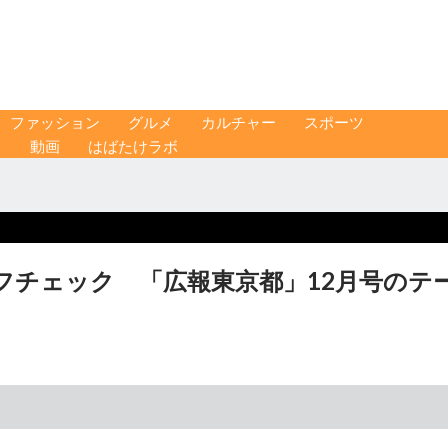
ファッション
グルメ
カルチャー
スポーツ
ス
動画
はばたけラボ
フチェック 「広報東京都」12月号のテ