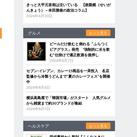
きっと大平元首相は泣いている 【政眼鏡（せいが
んきょう）－本田雅俊の政治コラム】
2026年6月10日
グルメ
もっと見る
ビールだけ飲むと倒れる「ふらつく
ビアグラス」発売 “強制的に水を飲
む”仕掛けで適正飲酒を後押し
2026年8月7日
セブン‐イレブン、カレー15商品を一斉投入 名店
監修から冷製うどんまで“夏のカレーフェス”を開催
中
2026年8月6日
横浜高島屋で「韓国市場」がスタート 人気グルメ
から雑貨まで約30ブランドが集結
2026年8月5日
ヘルスケア
もっと見る
現代書林から新刊『こんなときに