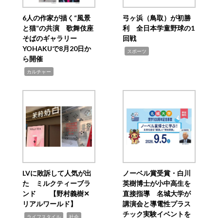
6人の作家が描く“風景
弓ヶ浜（鳥取）が初勝
と猫”の共演 歌舞伎座
利 全日本学童野球の1
そばのギャラリー
回戦
YOHAKUで8月20日か
,
スポーツ
ら開催
,
カルチャー
LVに敗訴して人気が出
ノーベル賞受賞・白川
た ミルクティーブラ
英樹博士が小中高生を
ンド 【野村義樹✕
直接指導 名城大学が
リアルワールド】
講演会と導電性プラス
チック実験イベントを
,
,
ライフスタイル
社会