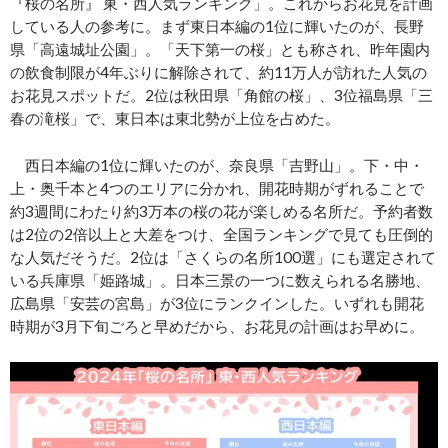
『桜の名所』 東・西人気ランキング」。これからお花見を計画
している人の参考に。まず東日本編の1位に輝いたのが、長野
県「高遠城址公園」。「天下第一の桜」とも称され、昨年園内
の飲食制限が4年ぶりに解除されて、約11万人が訪れた人気の
お花見スポットだ。2位は秋田県「角館の桜」、3位福島県「三
春の滝桜」で、東日本は東北勢が上位を占めた。
西日本編の1位に輝いたのが、奈良県「吉野山」。下・中・
上・奥千本と4つのエリアに分かれ、開花時期がずれることで
約3週間にわたり約3万本の桜の花が楽しめる名所だ。予約者数
は2位の2倍以上と大差をつけ、全国ランキングで見ても圧倒的
な人気だそうだ。2位は「さくらの名所100選」にも選定されて
いる兵庫県「姫路城」。日本三景の一つに数えられる名勝地、
広島県「安芸の宮島」が3位にランクインした。いずれも開花
時期が3月下旬ごろと早めだから、お花見の計画はお早めに。