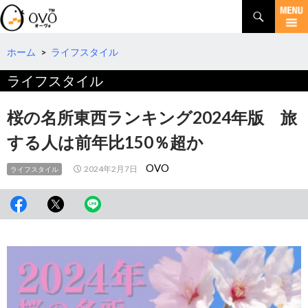
検
索
コ
ン
テ
ホーム
>
ライフスタイル
ン
ライフスタイル
ツ
へ
移
桜の名所東西ランキング2024年版 旅
動
する人は前年比150％超か
OVO
2024年2月7日
ライフスタイル