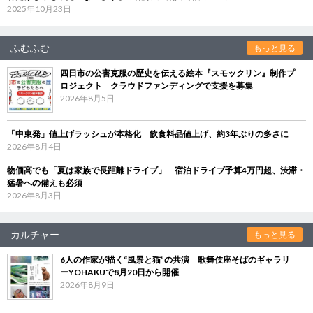
2025年10月23日
ふむふむ
もっと見る
四日市の公害克服の歴史を伝える絵本『スモックリン』制作プ
ロジェクト クラウドファンディングで支援を募集
2026年8月5日
「中東発」値上げラッシュが本格化 飲食料品値上げ、約3年ぶりの多さに
2026年8月4日
物価高でも「夏は家族で長距離ドライブ」 宿泊ドライブ予算4万円超、渋滞・
猛暑への備えも必須
2026年8月3日
カルチャー
もっと見る
6人の作家が描く“風景と猫”の共演 歌舞伎座そばのギャラリ
ーYOHAKUで8月20日から開催
2026年8月9日