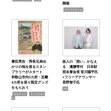
開催
,
ライフスタイル
豊臣秀吉・秀長兄弟ゆ
故人の「想い」かなえ
かりの地を巡るスタン
る 遺贈寄付 日本財
プラリーがスタート
団名誉会長 笹川陽平氏
和歌山市内5カ所・近畿
×フリーアナウンサー
6カ所を巡り限定グッズ
長野智子氏
をもらおう
PR
,
,
カルチャー
ライフスタイ
ル