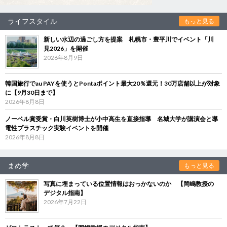
ライフスタイル
もっと見る
新しい水辺の過ごし方を提案 札幌市・豊平川でイベント「川
見2026」を開催
2026年8月9日
韓国旅行でau PAYを使うとPontaポイント最大20％還元！30万店舗以上が対象
に【9月30日まで】
2026年8月8日
ノーベル賞受賞・白川英樹博士が小中高生を直接指導 名城大学が講演会と導
電性プラスチック実験イベントを開催
2026年8月8日
まめ学
もっと見る
写真に埋まっている位置情報はおっかないのか 【岡嶋教授の
デジタル指南】
2026年7月22日