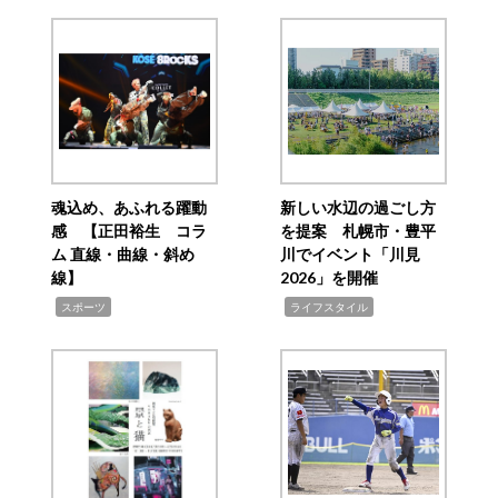
魂込め、あふれる躍動
新しい水辺の過ごし方
感 【正田裕生 コラ
を提案 札幌市・豊平
ム 直線・曲線・斜め
川でイベント「川見
線】
2026」を開催
,
,
スポーツ
ライフスタイル