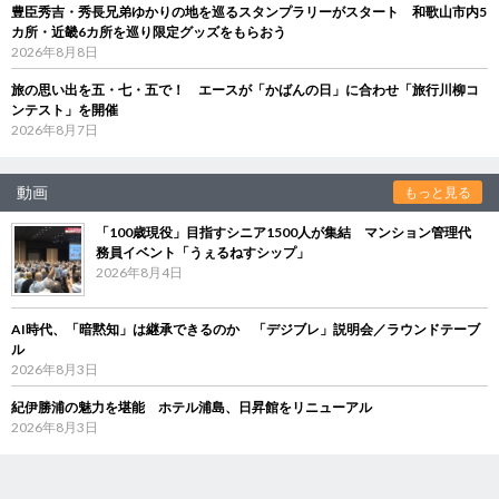
豊臣秀吉・秀長兄弟ゆかりの地を巡るスタンプラリーがスタート 和歌山市内5
カ所・近畿6カ所を巡り限定グッズをもらおう
2026年8月8日
旅の思い出を五・七・五で！ エースが「かばんの日」に合わせ「旅行川柳コ
ンテスト」を開催
2026年8月7日
動画
もっと見る
「100歳現役」目指すシニア1500人が集結 マンション管理代
務員イベント「うぇるねすシップ」
2026年8月4日
AI時代、「暗黙知」は継承できるのか 「デジブレ」説明会／ラウンドテーブ
ル
2026年8月3日
紀伊勝浦の魅力を堪能 ホテル浦島、日昇館をリニューアル
2026年8月3日