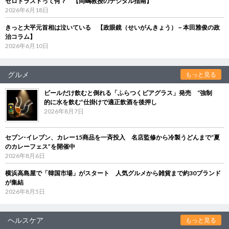
ゼロトラストって何？ 【岡嶋教授のデジタル指南】
2026年6月18日
きっと大平元首相は泣いている 【政眼鏡（せいがんきょう）－本田雅俊の政
治コラム】
2026年6月10日
グルメ
もっと見る
ビールだけ飲むと倒れる「ふらつくビアグラス」発売 “強制
的に水を飲む”仕掛けで適正飲酒を後押し
2026年8月7日
セブン‐イレブン、カレー15商品を一斉投入 名店監修から冷製うどんまで“夏
のカレーフェス”を開催中
2026年8月6日
横浜高島屋で「韓国市場」がスタート 人気グルメから雑貨まで約30ブランド
が集結
2026年8月5日
ヘルスケア
もっと見る