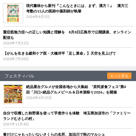
現代書林から新刊『こんなときには、まず、漢方！』 漢方三
考塾の15人の医師や薬剤師が執筆
2026年8月5日
重症筋無力症への正しい知識と理解を 8月8日広島市で公開講座、オンライン
配信も
2026年7月31日
【がんを生きる緩和ケア医・大橋洋平「足し算命」】天空を見上げて
2026年7月28日
フェスティバル
もっと見る
絶品屋台グルメが全国各地から大集結 “庶民派食フェス”第4
回「川口×絶品グルメビール＆日本酒祭り2026」を開催
2026年4月15日
自分で収穫した秋野菜を使って芋煮作りを体験 埼玉県加須市の「ファミリー
ランドむさしの村」
2025年11月4日
春だけじゃもったいないさくらの名所、加治川で秋のマルシェ