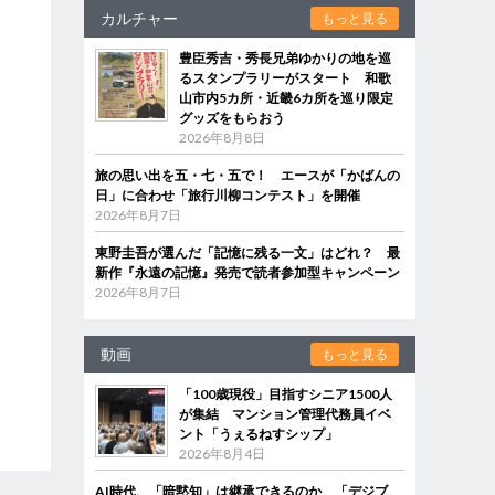
カルチャー
もっと見る
豊臣秀吉・秀長兄弟ゆかりの地を巡
るスタンプラリーがスタート 和歌
山市内5カ所・近畿6カ所を巡り限定
グッズをもらおう
2026年8月8日
旅の思い出を五・七・五で！ エースが「かばんの
日」に合わせ「旅行川柳コンテスト」を開催
2026年8月7日
東野圭吾が選んだ「記憶に残る一文」はどれ？ 最
新作『永遠の記憶』発売で読者参加型キャンペーン
2026年8月7日
動画
もっと見る
「100歳現役」目指すシニア1500人
が集結 マンション管理代務員イベ
ント「うぇるねすシップ」
2026年8月4日
AI時代、「暗黙知」は継承できるのか 「デジブ