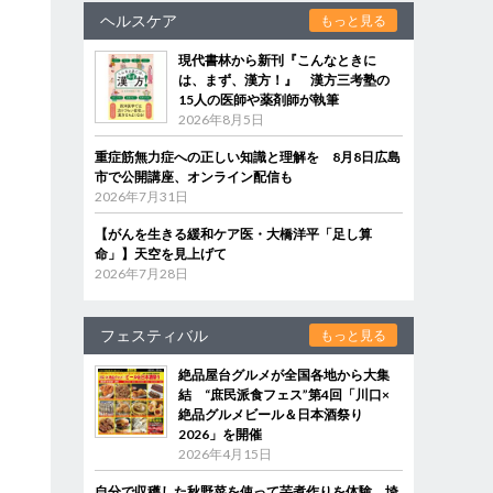
ヘルスケア
もっと見る
現代書林から新刊『こんなときに
は、まず、漢方！』 漢方三考塾の
15人の医師や薬剤師が執筆
2026年8月5日
重症筋無力症への正しい知識と理解を 8月8日広島
市で公開講座、オンライン配信も
2026年7月31日
【がんを生きる緩和ケア医・大橋洋平「足し算
命」】天空を見上げて
2026年7月28日
フェスティバル
もっと見る
絶品屋台グルメが全国各地から大集
結 “庶民派食フェス”第4回「川口×
絶品グルメビール＆日本酒祭り
2026」を開催
2026年4月15日
自分で収穫した秋野菜を使って芋煮作りを体験 埼