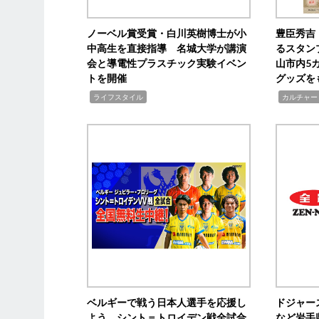
ノーベル賞受賞・白川英樹博士が小
豊臣秀吉
中高生を直接指導 名城大学が講演
るスタン
会と導電性プラスチック実験イベン
山市内5
トを開催
グッズを
,
,
ライフスタイル
カルチャー
ベルギーで戦う日本人選手を応援し
ドジャー
よう シント＝トロイデン戦全試合
など岩手