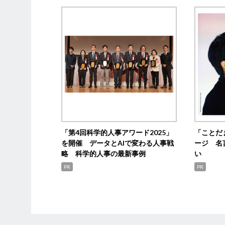
「第4回科学的人事アワード2025」
「ことだ
を開催 データとAIで変わる人事戦
ージ 名
略 科学的人事の最新事例
い
PR
PR