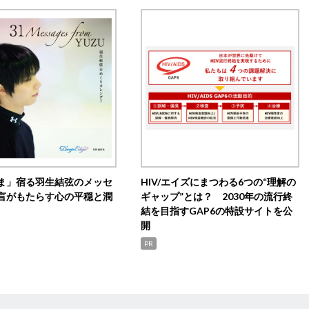
ま」宿る羽生結弦のメッセ
HIV/エイズにまつわる6つの“理解の
言がもたらす心の平穏と潤
ギャップ”とは？ 2030年の流行終
結を目指すGAP6の特設サイトを公
開
PR