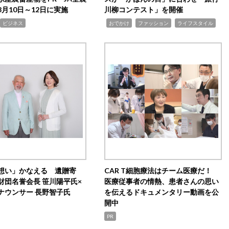
月10日～12日に実施
川柳コンテスト」を開催
,
,
,
ビジネス
おでかけ
ファッション
ライフスタイル
想い」かなえる 遺贈寄
CAR T細胞療法はチーム医療だ！
財団名誉会長 笹川陽平氏×
医療従事者の情熱、患者さんの思い
ナウンサー 長野智子氏
を伝えるドキュメンタリー動画を公
開中
PR