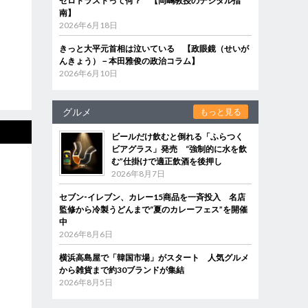
ゼロトラストって何？ 【岡嶋教授のデジタル指
南】
2026年6月18日
きっと大平元首相は泣いている 【政眼鏡（せいが
んきょう）－本田雅俊の政治コラム】
2026年6月10日
グルメ
もっと見る
ビールだけ飲むと倒れる「ふらつく
ビアグラス」発売 “強制的に水を飲
む”仕掛けで適正飲酒を後押し
2026年8月7日
セブン‐イレブン、カレー15商品を一斉投入 名店
監修から冷製うどんまで“夏のカレーフェス”を開催
中
2026年8月6日
横浜高島屋で「韓国市場」がスタート 人気グルメ
から雑貨まで約30ブランドが集結
2026年8月5日