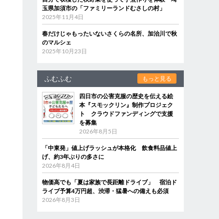
玉県加須市の「ファミリーランドむさしの村」
2025年11月4日
春だけじゃもったいないさくらの名所、加治川で秋
のマルシェ
2025年10月23日
ふむふむ
もっと見る
四日市の公害克服の歴史を伝える絵
本『スモックリン』制作プロジェク
ト クラウドファンディングで支援
を募集
2026年8月5日
「中東発」値上げラッシュが本格化 飲食料品値上
げ、約3年ぶりの多さに
2026年8月4日
物価高でも「夏は家族で長距離ドライブ」 宿泊ド
ライブ予算4万円超、渋滞・猛暑への備えも必須
2026年8月3日