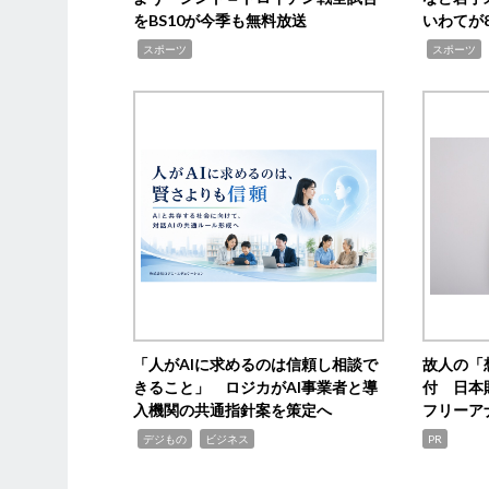
をBS10が今季も無料放送
いわてが8
,
,
,
スポーツ
スポーツ
「人がAIに求めるのは信頼し相談で
故人の「
きること」 ロジカがAI事業者と導
付 日本
入機関の共通指針案を策定へ
フリーア
,
,
デジもの
ビジネス
PR