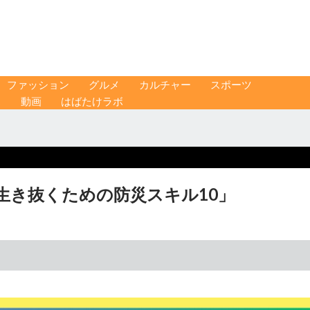
ファッション
グルメ
カルチャー
スポーツ
ス
動画
はばたけラボ
生き抜くための防災スキル10」