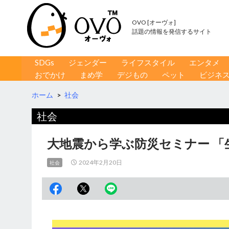
OVO [オーヴォ]
話題の情報を発信するサイト
コンテンツへ移動
検
SDGs
ジェンダー
ライフスタイル
エンタメ
索
おでかけ
まめ学
デジもの
ペット
ビジネ
ホーム
>
社会
社会
大地震から学ぶ防災セミナー 「
2024年2月20日
社会