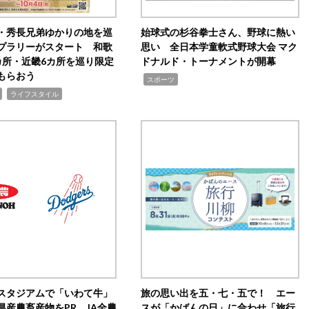
・秀長兄弟ゆかりの地を巡
始球式の杉谷拳士さん、野球に熱い
プラリーがスタート 和歌
思い 全日本学童軟式野球大会 マク
カ所・近畿6カ所を巡り限定
ドナルド・トーナメントが開幕
もらおう
,
スポーツ
,
ライフスタイル
スタジアムで「いわて牛」
旅の思い出を五・七・五で！ エー
県産農畜産物をPR JA全農
スが「かばんの日」に合わせ「旅行