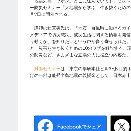
地震列島ニッポン。どこに住んでいても、防災ス
ー防災セミナー「大地震から学ぶ 生き抜くための
月9日に開催される。
講師の辻直美氏は、『地震・台風時に動けるガイド
メディアで防災減災、被災生活に関する情報を発信
う動くか」を知りたいという声が多く寄せられた。
と、災害を生き抜くための10のワザを解説する。
の防災など、さまざまな立場の人に役立つ内容だ。
対面セミナー
は、東京の学研本社ビル3F多目的ホ
げの一部は能登半島地震の義援金として、日本赤