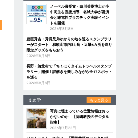
ノーベル賞受賞・白川英樹博士が小
中高生を直接指導 名城大学が講演
会と導電性プラスチック実験イベン
トを開催
2026年8月8日
豊臣秀吉・秀長兄弟ゆかりの地を巡るスタンプラリ
ーがスタート 和歌山市内5カ所・近畿6カ所を巡り
限定グッズをもらおう
2026年8月8日
長野・筑北村で「ちくほくタイムトラベルスタンプ
ラリー」開催！謎解きを楽しみながら全17スポット
を巡る
2026年8月8日
まめ学
もっと見る
写真に埋まっている位置情報はおっ
かないのか 【岡嶋教授のデジタル
指南】
2026年7月22日