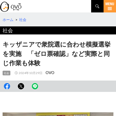
検
索
コ
ン
テ
ホーム
>
社会
ン
社会
ツ
へ
移
キッザニアで衆院選に合わせ模擬選挙
動
を実施 「ゼロ票確認」など実際と同
じ作業も体験
OVO
2024年10月29日
社会