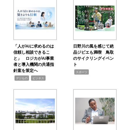
「人がAIに求めるのは
日野川の風を感じて絶
信頼し相談できるこ
品ジビエも満喫 鳥取
と」 ロジカがAI事業
のサイクリングイベン
者と導入機関の共通指
ト
針案を策定へ
,
スポーツ
,
,
デジもの
ビジネス