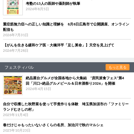
考塾の15人の医師や薬剤師が執筆
2026年8月5日
重症筋無力症への正しい知識と理解を 8月8日広島市で公開講座、オンライン
配信も
2026年7月31日
【がんを生きる緩和ケア医・大橋洋平「足し算命」】天空を見上げて
2026年7月28日
フェスティバル
もっと見る
絶品屋台グルメが全国各地から大集結 “庶民派食フェス”第4
回「川口×絶品グルメビール＆日本酒祭り2026」を開催
2026年4月15日
自分で収穫した秋野菜を使って芋煮作りを体験 埼玉県加須市の「ファミリー
ランドむさしの村」
2025年11月4日
春だけじゃもったいないさくらの名所、加治川で秋のマルシェ
2025年10月23日