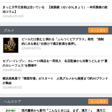
きっと大平元首相は泣いている 【政眼鏡（せいがんきょう）－本田雅俊の政
治コラム】
2026年6月10日
グルメ
もっと見る
ビールだけ飲むと倒れる「ふらつくビアグラス」発売 “強制
的に水を飲む”仕掛けで適正飲酒を後押し
2026年8月7日
セブン‐イレブン、カレー15商品を一斉投入 名店監修から冷製うどんまで“夏
のカレーフェス”を開催中
2026年8月6日
横浜高島屋で「韓国市場」がスタート 人気グルメから雑貨まで約30ブランド
が集結
2026年8月5日
ヘルスケア
もっと見る
現代書林から新刊『こんなときには、まず、漢方！』 漢方三