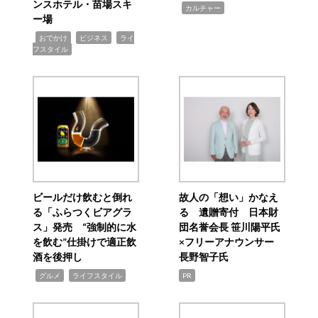
ンスホテル・苗場スキ
,
カルチャー
ー場
,
,
,
おでかけ
ビジネス
ライ
フスタイル
ビールだけ飲むと倒れ
故人の「想い」かなえ
る「ふらつくビアグラ
る 遺贈寄付 日本財
ス」発売 “強制的に水
団名誉会長 笹川陽平氏
を飲む”仕掛けで適正飲
×フリーアナウンサー
酒を後押し
長野智子氏
,
,
グルメ
ライフスタイル
PR