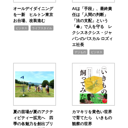
オールデイダイニング
AIは「手段」、最終責
を一新 ヒルトン東京
任は「人間の判断」
お台場、改装進む
「法の支配」という
「傘」で人を守る レ
,
,
ビジネス
ライフスタイル
クシスネクシス・ジャ
パンのパスカル ロズィ
エ社長
,
,
デジもの
ビジネス
夏の苗場が夏のアクテ
カマキリを黄色い世界
ィビティー拡充へ 四
で育てたら いきもの
季の各魅力を創出プリ
観察の世界