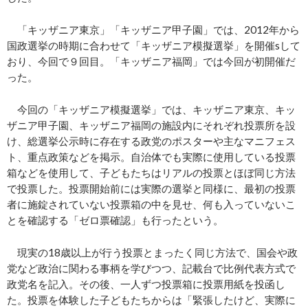
「キッザニア東京」「キッザニア甲子園」では、2012年から
国政選挙の時期に合わせて「キッザニア模擬選挙」を開催sして
おり、今回で９回目。「キッザニア福岡」では今回が初開催だ
った。
今回の「キッザニア模擬選挙」では、キッザニア東京、キッ
ザニア甲子園、キッザニア福岡の施設内にそれぞれ投票所を設
け、総選挙公示時に存在する政党のポスターや主なマニフェス
ト、重点政策などを掲示。自治体でも実際に使用している投票
箱などを使用して、子どもたちはリアルの投票とほぼ同じ方法
で投票した。投票開始前には実際の選挙と同様に、最初の投票
者に施錠されていない投票箱の中を見せ、何も入っていないこ
とを確認する「ゼロ票確認」も行ったという。
現実の18歳以上が行う投票とまったく同じ方法で、国会や政
党など政治に関わる事柄を学びつつ、記載台で比例代表方式で
政党名を記入。その後、一人ずつ投票箱に投票用紙を投函し
た。投票を体験した子どもたちからは「緊張したけど、実際に