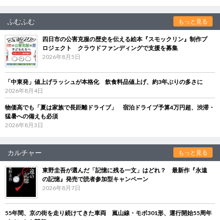
ふむふむ
もっと見る
四日市の公害克服の歴史を伝える絵本『スモックリン』制作プ
ロジェクト クラウドファンディングで支援を募集
2026年8月5日
「中東発」値上げラッシュが本格化 飲食料品値上げ、約3年ぶりの多さに
2026年8月4日
物価高でも「夏は家族で長距離ドライブ」 宿泊ドライブ予算4万円超、渋滞・
猛暑への備えも必須
2026年8月3日
カルチャー
もっと見る
東野圭吾が選んだ「記憶に残る一文」はどれ？ 最新作『永遠
の記憶』発売で読者参加型キャンペーン
2026年8月7日
55年間、京の街を走り続けてきた車両 嵐山線・モボ301形、運行開始55周年