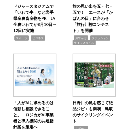
ドジャースタジアムで
旅の思い出を五・七・
「いわて牛」など岩手
五で！ エースが「か
県産農畜産物をPR JA
ばんの日」に合わせ
全農いわてが8月10日～
「旅行川柳コンテス
12日に実施
ト」を開催
,
,
,
,
,
スポーツ
ビジネス
おでかけ
ファッション
ライフスタイル
「人がAIに求めるのは
日野川の風を感じて絶
信頼し相談できるこ
品ジビエも満喫 鳥取
と」 ロジカがAI事業
のサイクリングイベン
者と導入機関の共通指
ト
針案を策定へ
,
スポーツ