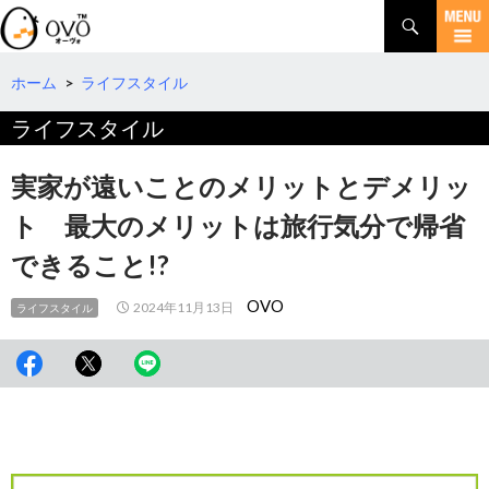
検
索
コ
ン
テ
ホーム
>
ライフスタイル
ン
ライフスタイル
ツ
へ
移
実家が遠いことのメリットとデメリッ
動
ト 最大のメリットは旅行気分で帰省
できること!?
OVO
2024年11月13日
ライフスタイル