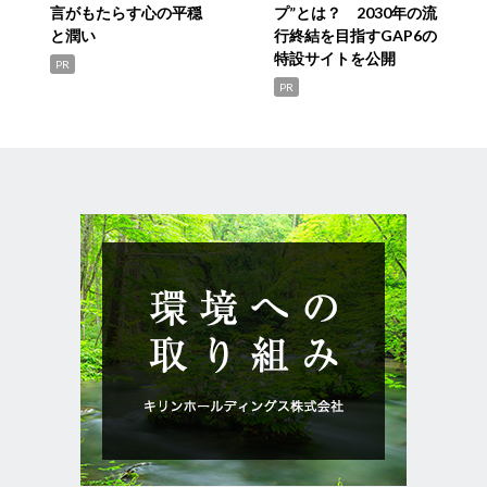
言がもたらす心の平穏
プ”とは？ 2030年の流
と潤い
行終結を目指すGAP6の
特設サイトを公開
PR
PR