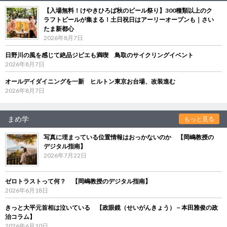
【入場無料！けやきひろば秋のビール祭り】300種類以上のク
ラフトビールが集まる！土日祝日はアーリーオープンも｜さい
たま新都心
2026年8月7日
日野川の風を感じて絶品ジビエも満喫 鳥取のサイクリングイベント
2026年8月7日
オールデイダイニングを一新 ヒルトン東京お台場、改装進む
2026年8月7日
まめ学
もっと見る
写真に埋まっている位置情報はおっかないのか 【岡嶋教授の
デジタル指南】
2026年7月22日
ゼロトラストって何？ 【岡嶋教授のデジタル指南】
2026年6月18日
きっと大平元首相は泣いている 【政眼鏡（せいがんきょう）－本田雅俊の政
治コラム】
2026年6月10日