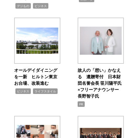
,
,
デジもの
ビジネス
オールデイダイニング
故人の「想い」かなえ
を一新 ヒルトン東京
る 遺贈寄付 日本財
お台場、改装進む
団名誉会長 笹川陽平氏
×フリーアナウンサー
,
,
ビジネス
ライフスタイル
長野智子氏
PR