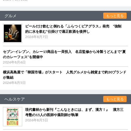
グルメ
もっと見る
ビールだけ飲むと倒れる「ふらつくビアグラス」発売 “強制
的に水を飲む”仕掛けで適正飲酒を後押し
2026年8月7日
セブン‐イレブン、カレー15商品を一斉投入 名店監修から冷製うどんまで“夏
のカレーフェス”を開催中
2026年8月6日
横浜高島屋で「韓国市場」がスタート 人気グルメから雑貨まで約30ブランド
が集結
2026年8月5日
ヘルスケア
もっと見る
現代書林から新刊『こんなときには、まず、漢方！』 漢方三
考塾の15人の医師や薬剤師が執筆
2026年8月5日