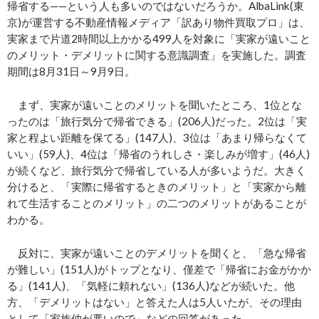
帰省する——という人も多いのではないだろうか。AlbaLink(東
京)が運営する不動産情報メディア「訳あり物件買取プロ」は、
実家まで片道2時間以上かかる499人を対象に「実家が遠いこと
のメリット・デメリットに関する意識調査」を実施した。調査
期間は8月31日～9月9日。
まず、実家が遠いことのメリットを聞いたところ、1位とな
ったのは「旅行気分で帰省できる」(206人)だった。2位は「実
家と程よい距離を保てる」(147人)、3位は「あまり帰らなくて
いい」(59人)、4位は「帰省のうれしさ・楽しみが増す」(46人)
が続くなど、旅行気分で帰省している人が多いようだ。大きく
分けると、「実際に帰省するときのメリット」と「実家から離
れて生活することのメリット」の二つのメリットがあることが
わかる。
反対に、実家が遠いことのデメリットを聞くと、「急な帰省
が難しい」(151人)がトップとなり、僅差で「帰省にお金がかか
る」(141人)、「気軽に頼れない」(136人)などが続いた。他
方、「デメリットはない」と答えた人は5人いたが、その理由
として「家族仲が悪いので」などの回答があった。