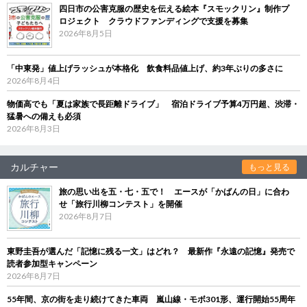
四日市の公害克服の歴史を伝える絵本『スモックリン』制作プ
ロジェクト クラウドファンディングで支援を募集
2026年8月5日
「中東発」値上げラッシュが本格化 飲食料品値上げ、約3年ぶりの多さに
2026年8月4日
物価高でも「夏は家族で長距離ドライブ」 宿泊ドライブ予算4万円超、渋滞・
猛暑への備えも必須
2026年8月3日
カルチャー
もっと見る
旅の思い出を五・七・五で！ エースが「かばんの日」に合わ
せ「旅行川柳コンテスト」を開催
2026年8月7日
東野圭吾が選んだ「記憶に残る一文」はどれ？ 最新作『永遠の記憶』発売で
読者参加型キャンペーン
2026年8月7日
55年間、京の街を走り続けてきた車両 嵐山線・モボ301形、運行開始55周年