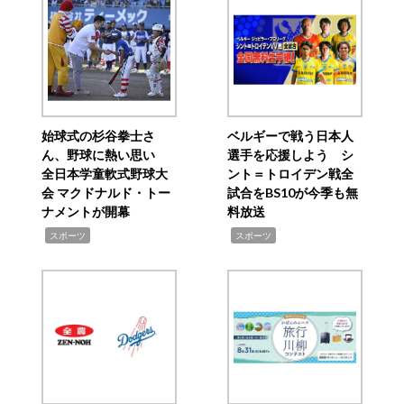
始球式の杉谷拳士さ
ベルギーで戦う日本人
ん、野球に熱い思い
選手を応援しよう シ
全日本学童軟式野球大
ント＝トロイデン戦全
会 マクドナルド・トー
試合をBS10が今季も無
ナメントが開幕
料放送
,
,
スポーツ
スポーツ