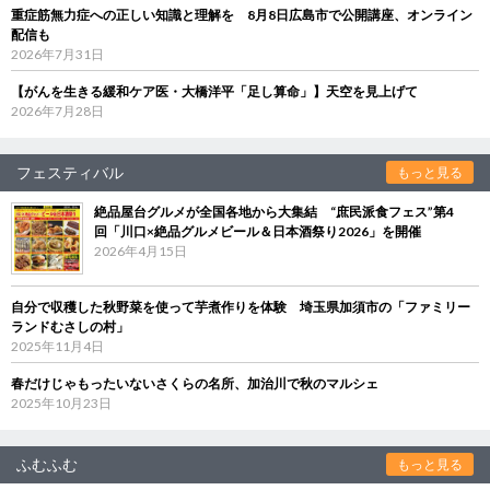
重症筋無力症への正しい知識と理解を 8月8日広島市で公開講座、オンライン
配信も
2026年7月31日
【がんを生きる緩和ケア医・大橋洋平「足し算命」】天空を見上げて
2026年7月28日
フェスティバル
もっと見る
絶品屋台グルメが全国各地から大集結 “庶民派食フェス”第4
回「川口×絶品グルメビール＆日本酒祭り2026」を開催
2026年4月15日
自分で収穫した秋野菜を使って芋煮作りを体験 埼玉県加須市の「ファミリー
ランドむさしの村」
2025年11月4日
春だけじゃもったいないさくらの名所、加治川で秋のマルシェ
2025年10月23日
ふむふむ
もっと見る