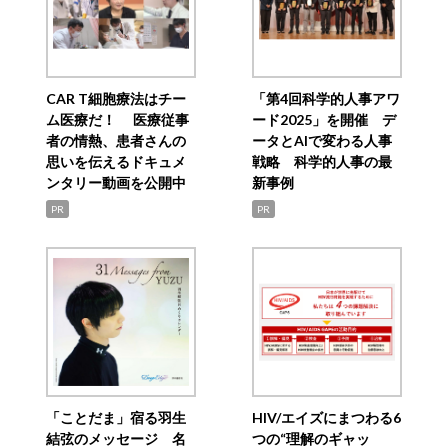
CAR T細胞療法はチー
「第4回科学的人事アワ
ム医療だ！ 医療従事
ード2025」を開催 デ
者の情熱、患者さんの
ータとAIで変わる人事
思いを伝えるドキュメ
戦略 科学的人事の最
ンタリー動画を公開中
新事例
PR
PR
「ことだま」宿る羽生
HIV/エイズにまつわる6
結弦のメッセージ 名
つの“理解のギャッ