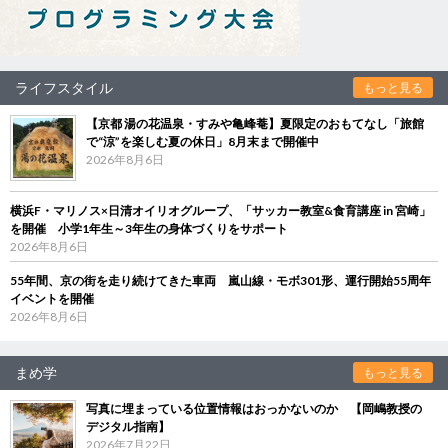
ライフスタイル
もっと見る
【京都 湯の花温泉・すみや亀峰菴】夏限定のおもてなし「旅館
で“涼”を楽しむ夏の休日」8月末まで開催中
2026年8月6日
横浜F・マリノス×日清オイリオグループ、「サッカー教室&食育講座 in 宮崎」
を開催 小学1年生～3年生の身体づくりをサポート
2026年8月6日
55年間、京の街を走り続けてきた車両 嵐山線・モボ301形、運行開始55周年
イベントを開催
2026年8月6日
まめ学
もっと見る
写真に埋まっている位置情報はおっかないのか 【岡嶋教授の
デジタル指南】
2026年7月22日