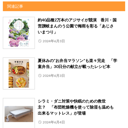
関連記事
約40品種2万本のアジサイが競演 香川・国
営讃岐まんのう公園で梅雨を彩る「あじさ
いまつり」
2024年6月3日
夏休みの“お弁当マラソン”も楽々完走 「学
童弁当」30日分の献立が載ったレシピ本
2024年6月3日
シラミ・ダニ対策や快眠のための救世
主？ 「布団乾燥機を使って除湿も温めも
出来るマットレス」が登場
2024年6月4日