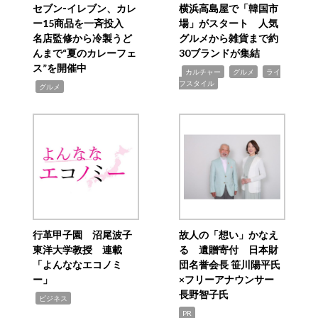
セブン‐イレブン、カレ
横浜高島屋で「韓国市
ー15商品を一斉投入
場」がスタート 人気
名店監修から冷製うど
グルメから雑貨まで約
んまで“夏のカレーフェ
30ブランドが集結
ス”を開催中
,
,
,
カルチャー
グルメ
ライ
フスタイル
,
グルメ
行革甲子園 沼尾波子
故人の「想い」かなえ
東洋大学教授 連載
る 遺贈寄付 日本財
「よんななエコノミ
団名誉会長 笹川陽平氏
ー」
×フリーアナウンサー
長野智子氏
,
ビジネス
PR