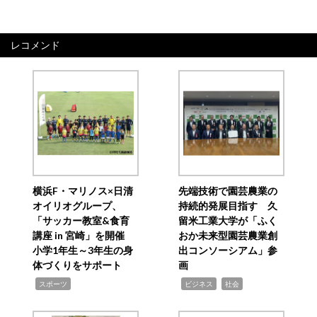
レコメンド
横浜F・マリノス×日清
先端技術で園芸農業の
オイリオグループ、
持続的発展目指す 久
「サッカー教室&食育
留米工業大学が「ふく
講座 in 宮崎」を開催
おか未来型園芸農業創
小学1年生～3年生の身
出コンソーシアム」参
体づくりをサポート
画
,
,
,
スポーツ
ビジネス
社会