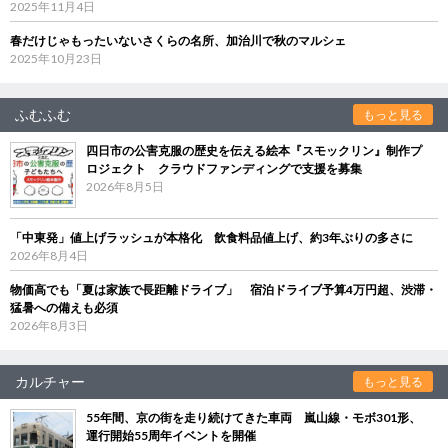
2025年11月4日
春だけじゃもったいないさくらの名所、加治川で秋のマルシェ
2025年10月23日
ふむふむ
もっと見る
四日市の公害克服の歴史を伝える絵本『スモックリン』制作プ
ロジェクト クラウドファンディングで支援を募集
2026年8月5日
「中東発」値上げラッシュが本格化 飲食料品値上げ、約3年ぶりの多さに
2026年8月4日
物価高でも「夏は家族で長距離ドライブ」 宿泊ドライブ予算4万円超、渋滞・
猛暑への備えも必須
2026年8月3日
カルチャー
もっと見る
55年間、京の街を走り続けてきた車両 嵐山線・モボ301形、
運行開始55周年イベントを開催