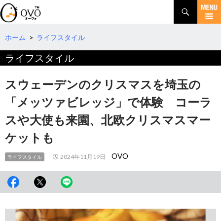
検
索
コ
ン
テ
ホーム
>
ライフスタイル
ン
ライフスタイル
ツ
へ
移
スウェーデンのクリスマスを埼玉の
動
「メッツァビレッジ」で体験 コーラ
スや大使も来園、北欧クリスマスマー
ケットも
OVO
2024年11月19日
ライフスタイル