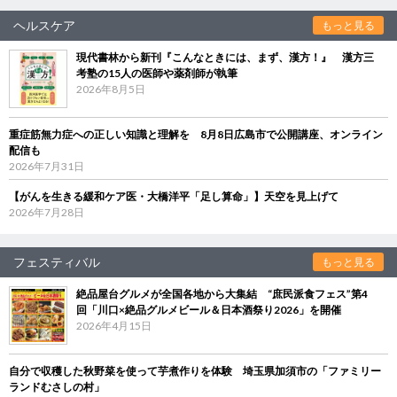
ヘルスケア
もっと見る
現代書林から新刊『こんなときには、まず、漢方！』 漢方三
考塾の15人の医師や薬剤師が執筆
2026年8月5日
重症筋無力症への正しい知識と理解を 8月8日広島市で公開講座、オンライン
配信も
2026年7月31日
【がんを生きる緩和ケア医・大橋洋平「足し算命」】天空を見上げて
2026年7月28日
フェスティバル
もっと見る
絶品屋台グルメが全国各地から大集結 “庶民派食フェス”第4
回「川口×絶品グルメビール＆日本酒祭り2026」を開催
2026年4月15日
自分で収穫した秋野菜を使って芋煮作りを体験 埼玉県加須市の「ファミリー
ランドむさしの村」