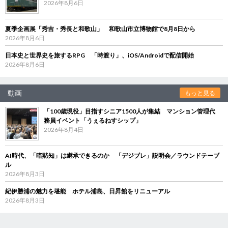
2026年8月6日
夏季企画展「秀吉・秀長と和歌山」 和歌山市立博物館で8月8日から
2026年8月6日
日本史と世界史を旅するRPG 「時渡り」、iOS/Androidで配信開始
2026年8月6日
動画
もっと見る
「100歳現役」目指すシニア1500人が集結 マンション管理代
務員イベント「うぇるねすシップ」
2026年8月4日
AI時代、「暗黙知」は継承できるのか 「デジブレ」説明会／ラウンドテーブ
ル
2026年8月3日
紀伊勝浦の魅力を堪能 ホテル浦島、日昇館をリニューアル
2026年8月3日