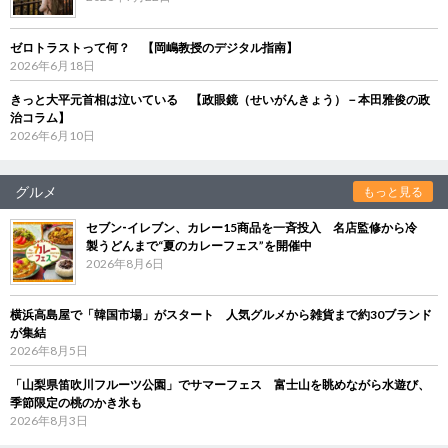
ゼロトラストって何？ 【岡嶋教授のデジタル指南】
2026年6月18日
きっと大平元首相は泣いている 【政眼鏡（せいがんきょう）－本田雅俊の政
治コラム】
2026年6月10日
グルメ
もっと見る
セブン‐イレブン、カレー15商品を一斉投入 名店監修から冷
製うどんまで“夏のカレーフェス”を開催中
2026年8月6日
横浜高島屋で「韓国市場」がスタート 人気グルメから雑貨まで約30ブランド
が集結
2026年8月5日
「山梨県笛吹川フルーツ公園」でサマーフェス 富士山を眺めながら水遊び、
季節限定の桃のかき氷も
2026年8月3日