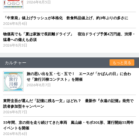
2026年8月5日
「中東発」値上げラッシュが本格化 飲食料品値上げ、約3年ぶりの多さに
2026年8月4日
物価高でも「夏は家族で長距離ドライブ」 宿泊ドライブ予算4万円超、渋滞・
猛暑への備えも必須
2026年8月3日
カルチャー
もっと見る
旅の思い出を五・七・五で！ エースが「かばんの日」に合わ
せ「旅行川柳コンテスト」を開催
2026年8月7日
東野圭吾が選んだ「記憶に残る一文」はどれ？ 最新作『永遠の記憶』発売で
読者参加型キャンペーン
2026年8月7日
55年間、京の街を走り続けてきた車両 嵐山線・モボ301形、運行開始55周年
イベントを開催
2026年8月6日