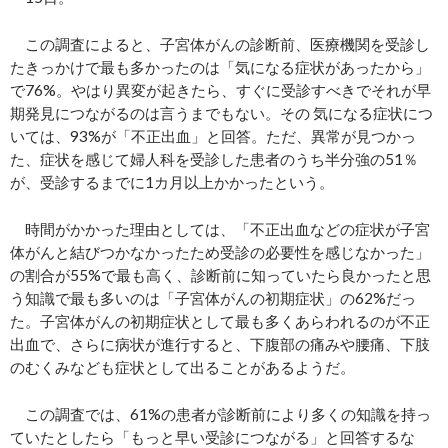
この調査によると、子宮体がんの診断前、医療機関を受診し
たきっかけで最も多かったのは「気になる症状があったから」
で76%。やはり異変が起きたら、すぐに受診すべきでそれが早
期発見につながるのは言うまでもない。その 気になる症状につ
いては、93%が「不正出血」と回答。ただ、異常が見つかっ
た、症状を感じて婦人科を受診した患者のうち半分強の51％
が、受診するまでに1カ月以上かかったという。
時間がかかった理由としては、「不正出血などの症状が子宮
体がんと結びつかなかったため受診の必要性を感じなかった」
の割合が55%で最も高く、診断前に知っていたら良かったと思
う知識で最も多いのは「子宮体がんの初期症状」の62%だっ
た。子宮体がんの初期症状として最も多くあらわれるのが不正
出血で、さらに病状が進行すると、下腹部の痛みや腰痛、下肢
のむくみなども症状として出ることがあるようだ。
この調査では、61%の患者が診断前により多くの知識を持っ
ていたとしたら「もっと早い受診につながる」と回答するな