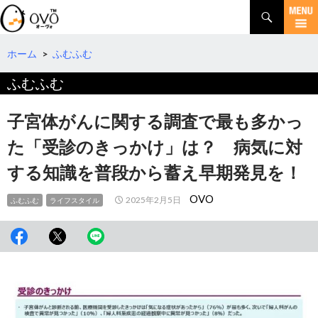
検
索
コ
ン
テ
ホーム
>
ふむふむ
ン
ふむふむ
ツ
へ
移
子宮体がんに関する調査で最も多かっ
動
た「受診のきっかけ」は？ 病気に対
する知識を普段から蓄え早期発見を！
OVO
2025年2月5日
ふむふむ
ライフスタイル