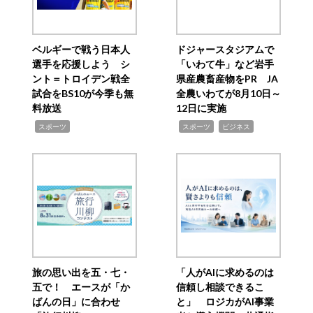
ベルギーで戦う日本人
ドジャースタジアムで
選手を応援しよう シ
「いわて牛」など岩手
ント＝トロイデン戦全
県産農畜産物をPR JA
試合をBS10が今季も無
全農いわてが8月10日～
料放送
12日に実施
,
,
,
スポーツ
スポーツ
ビジネス
旅の思い出を五・七・
「人がAIに求めるのは
五で！ エースが「か
信頼し相談できるこ
ばんの日」に合わせ
と」 ロジカがAI事業