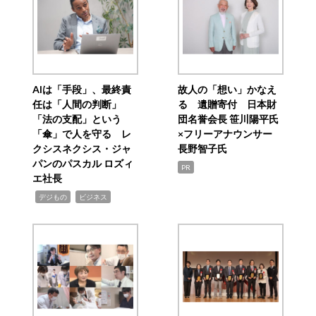
AIは「手段」、最終責
故人の「想い」かなえ
任は「人間の判断」
る 遺贈寄付 日本財
「法の支配」という
団名誉会長 笹川陽平氏
「傘」で人を守る レ
×フリーアナウンサー
クシスネクシス・ジャ
長野智子氏
パンのパスカル ロズィ
PR
エ社長
,
,
デジもの
ビジネス