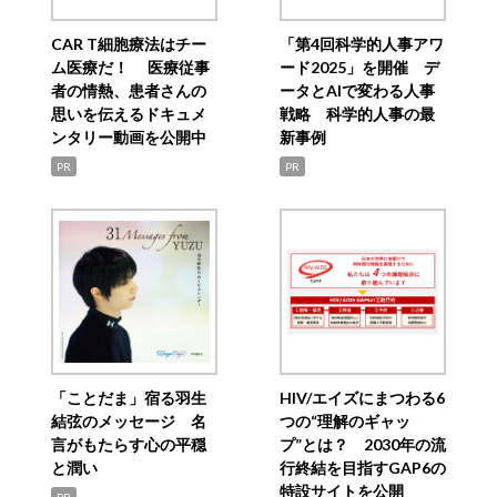
CAR T細胞療法はチー
「第4回科学的人事アワ
ム医療だ！ 医療従事
ード2025」を開催 デ
者の情熱、患者さんの
ータとAIで変わる人事
思いを伝えるドキュメ
戦略 科学的人事の最
ンタリー動画を公開中
新事例
PR
PR
「ことだま」宿る羽生
HIV/エイズにまつわる6
結弦のメッセージ 名
つの“理解のギャッ
言がもたらす心の平穏
プ”とは？ 2030年の流
と潤い
行終結を目指すGAP6の
特設サイトを公開