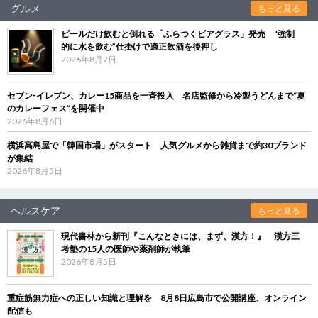
グルメ
もっと見る
ビールだけ飲むと倒れる「ふらつくビアグラス」発売 “強制
的に水を飲む”仕掛けで適正飲酒を後押し
2026年8月7日
セブン‐イレブン、カレー15商品を一斉投入 名店監修から冷製うどんまで“夏
のカレーフェス”を開催中
2026年8月6日
横浜高島屋で「韓国市場」がスタート 人気グルメから雑貨まで約30ブランド
が集結
2026年8月5日
ヘルスケア
もっと見る
現代書林から新刊『こんなときには、まず、漢方！』 漢方三
考塾の15人の医師や薬剤師が執筆
2026年8月5日
重症筋無力症への正しい知識と理解を 8月8日広島市で公開講座、オンライン
配信も