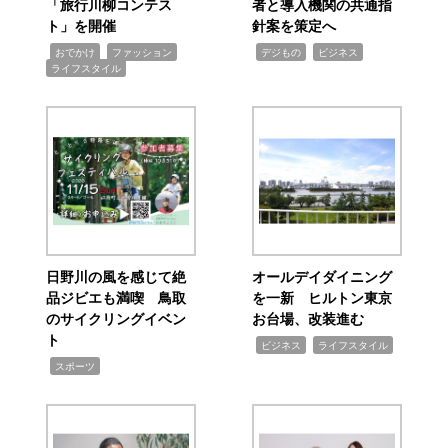
「旅行川柳コンテス
者と導入機関の共通指
ト」を開催
針案を策定へ
,
,
,
,
,
おでかけ
ファッション
デジもの
ビジネス
ライフスタイル
日野川の風を感じて絶
オールデイダイニング
品ジビエも満喫 鳥取
を一新 ヒルトン東京
のサイクリングイベン
お台場、改装進む
ト
,
,
ビジネス
ライフスタイル
,
スポーツ