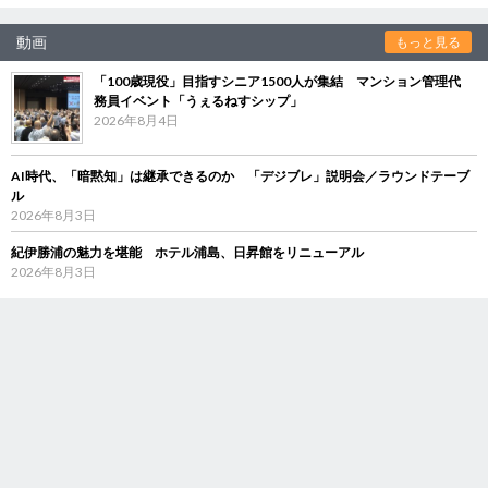
動画
もっと見る
「100歳現役」目指すシニア1500人が集結 マンション管理代
務員イベント「うぇるねすシップ」
2026年8月4日
AI時代、「暗黙知」は継承できるのか 「デジブレ」説明会／ラウンドテーブ
ル
2026年8月3日
紀伊勝浦の魅力を堪能 ホテル浦島、日昇館をリニューアル
2026年8月3日