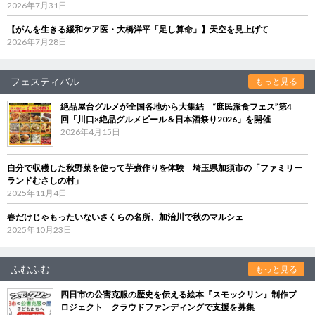
2026年7月31日
【がんを生きる緩和ケア医・大橋洋平「足し算命」】天空を見上げて
2026年7月28日
フェスティバル
もっと見る
絶品屋台グルメが全国各地から大集結 “庶民派食フェス”第4
回「川口×絶品グルメビール＆日本酒祭り2026」を開催
2026年4月15日
自分で収穫した秋野菜を使って芋煮作りを体験 埼玉県加須市の「ファミリー
ランドむさしの村」
2025年11月4日
春だけじゃもったいないさくらの名所、加治川で秋のマルシェ
2025年10月23日
ふむふむ
もっと見る
四日市の公害克服の歴史を伝える絵本『スモックリン』制作プ
ロジェクト クラウドファンディングで支援を募集