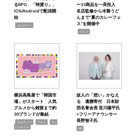
るRPG 「時渡り」、
ー15商品を一斉投入
iOS/Androidで配信開
名店監修から冷製うど
始
んまで“夏のカレーフェ
ス”を開催中
,
カルチャー
,
グルメ
横浜高島屋で「韓国市
故人の「想い」かなえ
場」がスタート 人気
る 遺贈寄付 日本財
グルメから雑貨まで約
団名誉会長 笹川陽平氏
30ブランドが集結
×フリーアナウンサー
長野智子氏
,
,
,
カルチャー
グルメ
ライ
フスタイル
PR