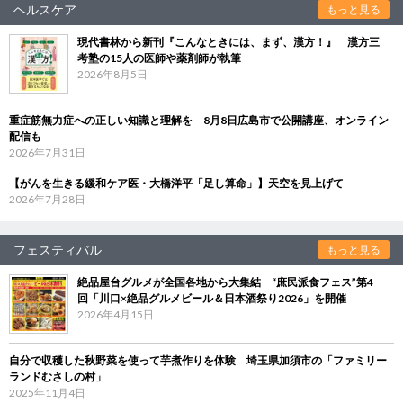
ヘルスケア
もっと見る
現代書林から新刊『こんなときには、まず、漢方！』 漢方三
考塾の15人の医師や薬剤師が執筆
2026年8月5日
重症筋無力症への正しい知識と理解を 8月8日広島市で公開講座、オンライン
配信も
2026年7月31日
【がんを生きる緩和ケア医・大橋洋平「足し算命」】天空を見上げて
2026年7月28日
フェスティバル
もっと見る
絶品屋台グルメが全国各地から大集結 “庶民派食フェス”第4
回「川口×絶品グルメビール＆日本酒祭り2026」を開催
2026年4月15日
自分で収穫した秋野菜を使って芋煮作りを体験 埼玉県加須市の「ファミリー
ランドむさしの村」
2025年11月4日