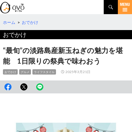
検
索
コ
ン
テ
ホーム
>
おでかけ
ン
おでかけ
ツ
へ
移
“最旬”の淡路島産新玉ねぎの魅力を堪
動
能 1日限りの祭典で味わおう
2025年3月21日
おでかけ
グルメ
ライフスタイル