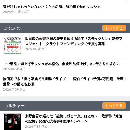
春だけじゃもったいないさくらの名所、加治川で秋のマルシェ
2025年10月23日
ふむふむ
もっと見る
四日市の公害克服の歴史を伝える絵本『スモックリン』制作プ
ロジェクト クラウドファンディングで支援を募集
2026年8月5日
「中東発」値上げラッシュが本格化 飲食料品値上げ、約3年ぶりの多さに
2026年8月4日
物価高でも「夏は家族で長距離ドライブ」 宿泊ドライブ予算4万円超、渋滞・
猛暑への備えも必須
2026年8月3日
カルチャー
もっと見る
東野圭吾が選んだ「記憶に残る一文」はどれ？ 最新作『永遠
の記憶』発売で読者参加型キャンペーン
2026年8月7日