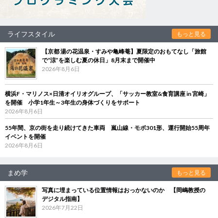
ライフスタイル
もっと見る
【京都 湯の花温泉・すみや亀峰菴】夏限定のおもてなし「旅館
で“涼”を楽しむ夏の休日」8月末まで開催中
2026年8月6日
横浜F・マリノス×日清オイリオグループ、「サッカー教室&食育講座 in 宮崎」
を開催 小学1年生～3年生の身体づくりをサポート
2026年8月6日
55年間、京の街を走り続けてきた車両 嵐山線・モボ301形、運行開始55周年
イベントを開催
2026年8月6日
まめ学
もっと見る
写真に埋まっている位置情報はおっかないのか 【岡嶋教授の
デジタル指南】
2026年7月22日