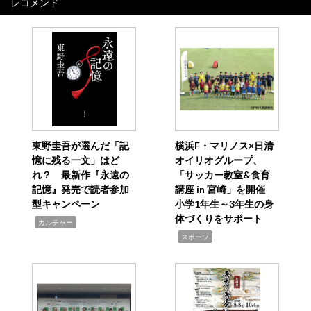
レコメンド
東野圭吾が選んだ「記
横浜F・マリノス×日清
憶に残る一文」はど
オイリオグループ、
れ？ 最新作『永遠の
「サッカー教室&食育
記憶』発売で読者参加
講座 in 宮崎」を開催
型キャンペーン
小学1年生～3年生の身
体づくりをサポート
,
カルチャー
,
スポーツ