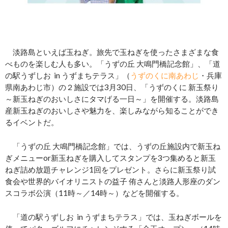
淡路島といえば玉ねぎ。旅先で玉ねぎを使ったさまざまな食
べものを楽しむ人も多い。「うずの丘 大鳴門橋記念館」、「道
の駅うずしお in うずまちテラス」（
うずのくに南あわじ
・兵庫
県南あわじ市）の２施設では3月30日、「うずのくに 新玉祭り
～新玉ねぎのおいしさにタマげる一日～」を開催する。淡路島
産新玉ねぎのおいしさや魅力を、楽しみながら知ることができ
るイベントだ。
「うずの丘 大鳴門橋記念館」では、うずの丘施設内で新玉ね
ぎメニューor新玉ねぎを購入してスタンプを3つ集めると新玉
ねぎ詰め放題チャレンジ1回をプレゼント。さらに新玉祭り試
食会や世界的バイオリニストの益子 侑さんと淡路人形座のダン
スコラボ公演（11時～／14時～）などを開催する。
「道の駅うずしお in うずまちテラス」では、玉ねぎボールを