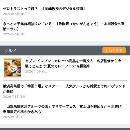
ゼロトラストって何？ 【岡嶋教授のデジタル指南】
2026年6月18日
きっと大平元首相は泣いている 【政眼鏡（せいがんきょう）－本田雅俊の政
治コラム】
2026年6月10日
グルメ
もっと見る
セブン‐イレブン、カレー15商品を一斉投入 名店監修から冷
製うどんまで“夏のカレーフェス”を開催中
2026年8月6日
横浜高島屋で「韓国市場」がスタート 人気グルメから雑貨まで約30ブランド
が集結
2026年8月5日
「山梨県笛吹川フルーツ公園」でサマーフェス 富士山を眺めながら水遊び、
季節限定の桃のかき氷も
2026年8月3日