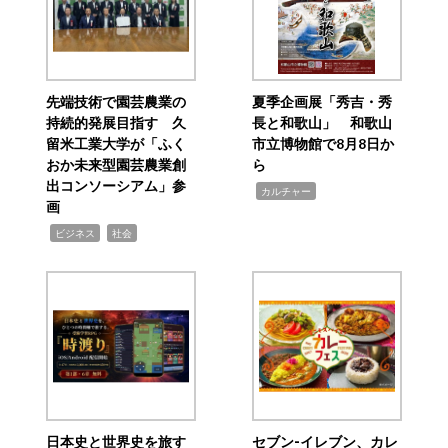
先端技術で園芸農業の
夏季企画展「秀吉・秀
持続的発展目指す 久
長と和歌山」 和歌山
留米工業大学が「ふく
市立博物館で8月8日か
おか未来型園芸農業創
ら
出コンソーシアム」参
,
カルチャー
画
,
,
ビジネス
社会
日本史と世界史を旅す
セブン‐イレブン、カレ