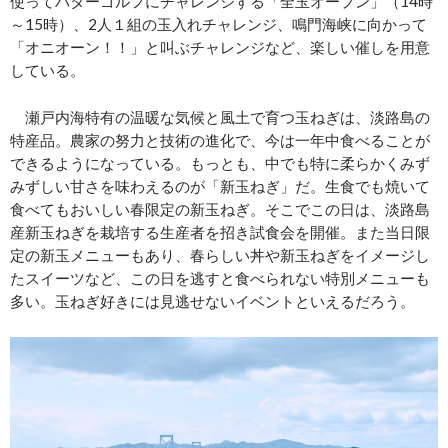
使ってパターゴルフにチャレンジする「全玉オープン」（14時
～15時）、2人１組の玉入れチャレンジ、鳴門海峡に向かって
「オニオーン！！」と叫ぶチャレンジなど、楽しい催しを用意
している。
瀬戸内海特有の温暖な気候と風土で育つ玉ねぎは、淡路島の
特産品。農家の努力と技術の進化で、今は一年中食べることが
できるようになっている。もっとも、中でも特に柔らかくみず
みずしい甘さを味わえるのが「新玉ねぎ」だ。生食でも焼いて
食べてもおいしい春限定の新玉ねぎ。そこでこの日は、淡路島
産新玉ねぎを栽培する生産者を招き試食会を開催。また当日限
定の新玉メニューもあり、春らしい丼や新玉ねぎをイメージし
たスイーツなど、この日を逃すと食べられない特別メニューも
多い。玉ねぎ好きには見逃せないイベントといえるだろう。