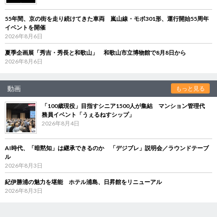
55年間、京の街を走り続けてきた車両 嵐山線・モボ301形、運行開始55周年
イベントを開催
2026年8月6日
夏季企画展「秀吉・秀長と和歌山」 和歌山市立博物館で8月8日から
2026年8月6日
動画
もっと見る
「100歳現役」目指すシニア1500人が集結 マンション管理代
務員イベント「うぇるねすシップ」
2026年8月4日
AI時代、「暗黙知」は継承できるのか 「デジブレ」説明会／ラウンドテーブ
ル
2026年8月3日
紀伊勝浦の魅力を堪能 ホテル浦島、日昇館をリニューアル
2026年8月3日