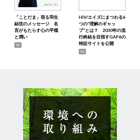
「ことだま」宿る羽生
HIV/エイズにまつわる6
結弦のメッセージ 名
つの“理解のギャッ
言がもたらす心の平穏
プ”とは？ 2030年の流
と潤い
行終結を目指すGAP6の
特設サイトを公開
PR
PR